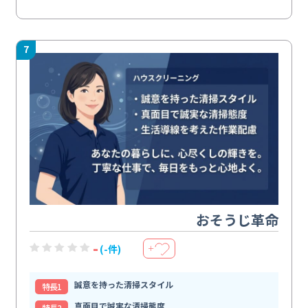
7
おそうじ革命
-
(-件)
＋
誠意を持った清掃スタイル
特⻑1
真面目で誠実な清掃態度
特⻑2