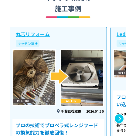
施工事例
丸吉リフォーム
Ledope
キッチン清掃
キッチン清
BEFORE
プロの温
BEFORE
AFTER
い込み力
千葉県香取市
2026.01.30
キッチンの
える「シロ
プロの技術でプロペラ式レンジフード
長年の調理
まうとご家
の換気能力を徹底回復！
せん。お預