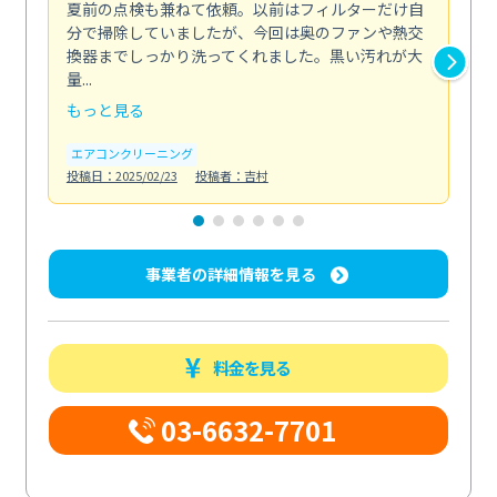
夏前の点検も兼ねて依頼。以前はフィルターだけ自
掃
分で掃除していましたが、今回は奥のファンや熱交
た
換器までしっかり洗ってくれました。黒い汚れが大
キ
量...
安...
もっと見る
も
エアコンクリーニング
お
投稿日：2025/02/23
投稿者：吉村
投稿日
事業者の詳細情報を見る
料金を見る
03-6632-7701