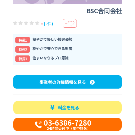
BSC合同会社
-
(-件)
＋
穏やかで優しい接客姿勢
特⻑1
穏やかで安心できる態度
特⻑2
住まいを守るプロ意識
特⻑3
事業者の詳細情報を見る
料金を見る
03-6386-7280
24時間受付中（年中無休）