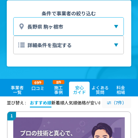
条件で事業者の絞り込む
8
69
件
件
事業者
施工
安心
よくある
料金
口コミ
一覧
事例
ガイド
質問
相場
並び替え :
おすすめ順
新着順
人気順
価格が安い順
評価が高い順
（7件）
評価
1