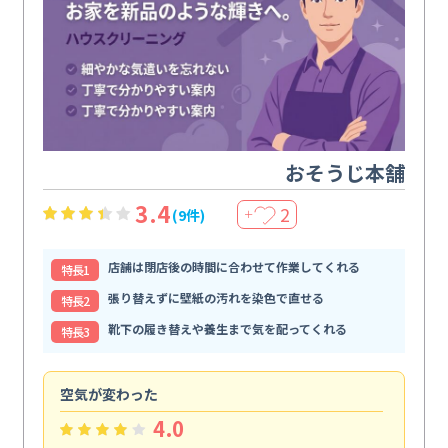
おそうじ本舗
3.4
2
(9件)
＋
店舗は閉店後の時間に合わせて作業してくれる
特⻑1
張り替えずに壁紙の汚れを染色で直せる
特⻑2
靴下の履き替えや養生まで気を配ってくれる
特⻑3
空気が変わった
浴
4.0