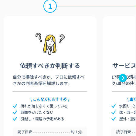
1
依頼すべきか
判断する
サービ
自分で掃除すべきか、プロに依頼すべ
17種類の清
きかの判断基準を解説します。
ク/単発の使
こんな方におすすめ
主
汚れが落ちなくて困っている
水回り（
時間をかけたくない
床・窓・
引越し・転居の予定がある
屋外・空
読了目安
約1分
読了目安