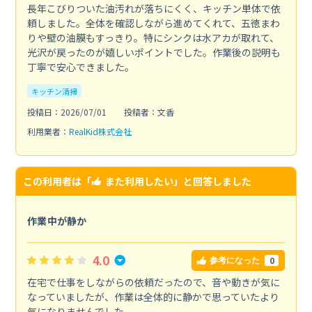
長年こびりついた油汚れが落ちにくく、キッチン単体で依
頼しました。全体を確認しながら進めてくれて、五徳まわ
りや壁の油膜もすっきり。特にシンクは水アカが取れて、
光沢が戻ったのが嬉しいポイントでした。作業後の説明も
丁寧で安心できました。
キッチン清掃
投稿日：2026/07/01
投稿者：文香
利用業者：
RealKid株式会社
この利用者は「
また利用したい
」と回答しました
作業中が静か
4.0
0
参考になった
在宅で仕事をしながらの依頼だったので、音や動きが気に
なっていましたが、作業は全体的に静かで思っていたより
気になりませんでした。