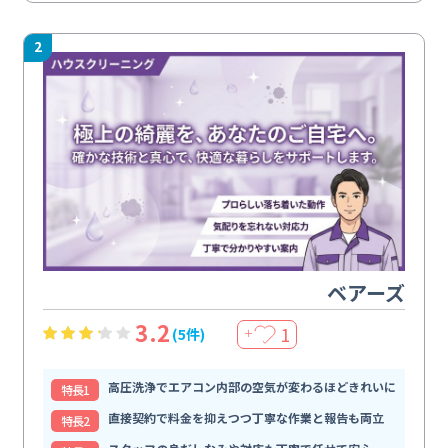
2
ベアーズ
3.2
1
(5件)
＋
高圧洗浄でエアコン内部の空気が変わるほどきれいに
特⻑1
直接契約で料金を抑えつつ丁寧な作業と報告も両立
特⻑2