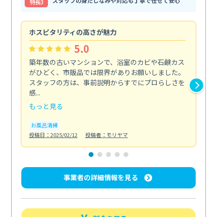
スタッフの身だしなみや対応も丁寧で任せて安心
特⻑3
ホスピタリティの高さが魅力
法
5.0
築年数の古いマンションで、浴室のカビや石鹸カス
会
がひどく、市販品では限界がありお願いしました。
し
スタッフの方は、事前説明からすでにプロらしさを
あ
感...
い...
もっと見る
も
お風呂清掃
ト
投稿日：2025/02/12
投稿者：モリヤマ
投稿日
事業者の詳細情報を見る