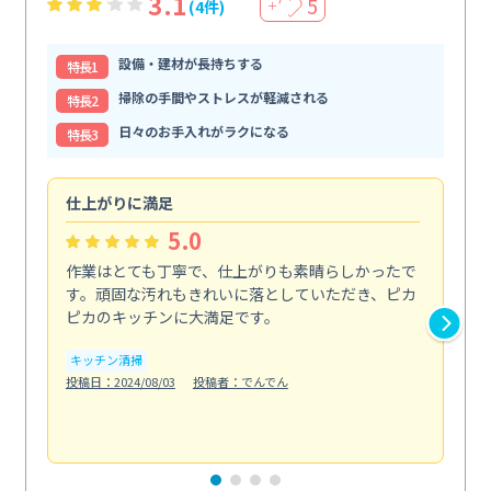
3.1
5
(4件)
＋
設備・建材が長持ちする
特⻑1
掃除の手間やストレスが軽減される
特⻑2
日々のお手入れがラクになる
特⻑3
仕上がりに満足
親
5.0
作業はとても丁寧で、仕上がりも素晴らしかったで
ス
す。頑固な汚れもきれいに落としていただき、ピカ
説
ピカのキッチンに大満足です。
の
い...
キッチン清掃
も
投稿日：2024/08/03
投稿者：でんでん
エ
投稿日