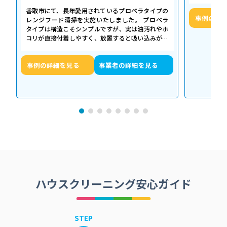
香取市にて、長年愛用されているプロペラタイプの
事例の詳
レンジフード清掃を実施いたしました。 プロペラ
タイプは構造こそシンプルですが、実は油汚れやホ
コリが直接付着しやすく、放置すると吸い込みが悪
くなるだけでなく、異音や故障の原因に…
事例の詳細を見る
事業者の詳細を見る
ハウスクリーニング安心ガイド
STEP