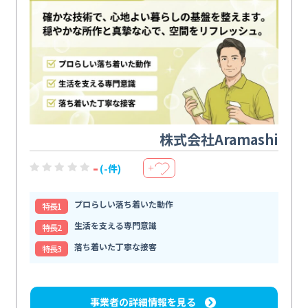
株式会社Aramashi
-
(-件)
＋
プロらしい落ち着いた動作
特⻑1
生活を支える専門意識
特⻑2
落ち着いた丁寧な接客
特⻑3
事業者の詳細情報を見る