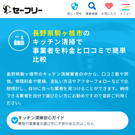
0
安心・安全
業者検索
お気に入り
メニュー
長野県駒ヶ根市
の
キッチン清掃で
事業者を料金と口コミで簡単
比較
長野県駒ヶ根市のキッチン清掃業者の中から、口コミ数や評
価、修理料金や実績、支払い方法やアフターフォローなどで比
較検討し、自分に合った業者を見つけることができます。納得
できる業者を自分で選びたい方にお勧めですので是非ご利用く
ださい。
キッチン清掃安心ガイド
費用や事業者の選び方に不安がある方はこちら