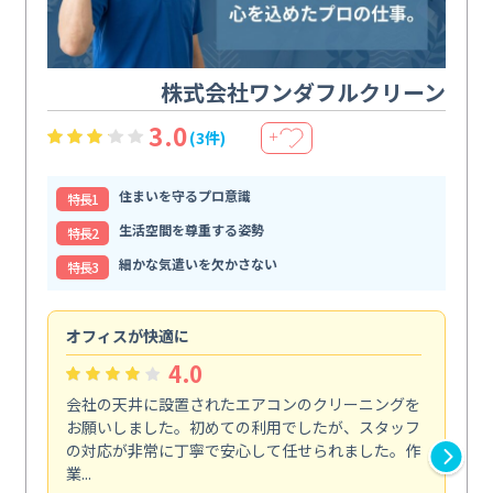
株式会社ワンダフルクリーン
3.0
(3件)
＋
住まいを守るプロ意識
特⻑1
生活空間を尊重する姿勢
特⻑2
細かな気遣いを欠かさない
特⻑3
オフィスが快適に
納
4.0
会社の天井に設置されたエアコンのクリーニングを
浴
お願いしました。初めての利用でしたが、スタッフ
終
の対応が非常に丁寧で安心して任せられました。作
き
業...
し...