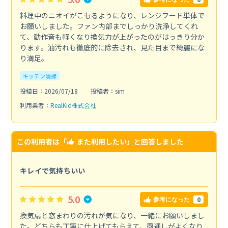
料理中のニオイがこもるようになり、レンジフード単体で
お願いしました。ファン内部までしっかり洗浄してくれ
て、動作音も軽くなり換気力が上がったのがはっきり分か
ります。油汚れも徹底的に除去され、見た目まで綺麗にな
り満足。
キッチン清掃
投稿日：2026/07/18
投稿者：sim
利用業者：
RealKid株式会社
この利用者は「
また利用したい
」と回答しました
キレイで気持ちいい
5.0
0
参考になった
換気扇と窓まわりの汚れが気になり、一緒にお願いしまし
た。どちらも丁寧に仕上げてもらえて、風通しがよくなり