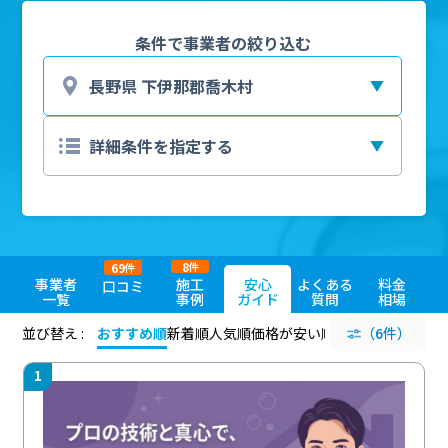
条件で事業者の絞り込む
8
69
件
件
事業者
施工
安心
よくある
料金
口コミ
一覧
事例
ガイド
質問
相場
並び替え :
おすすめ順
新着順
人気順
価格が安い順
評価が高い順
（6件）
評価
1