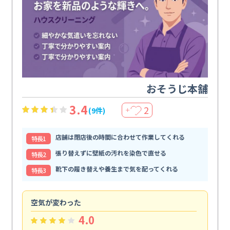
おそうじ本舗
3.4
2
(9件)
＋
店舗は閉店後の時間に合わせて作業してくれる
特⻑1
張り替えずに壁紙の汚れを染色で直せる
特⻑2
靴下の履き替えや養生まで気を配ってくれる
特⻑3
空気が変わった
浴
4.0