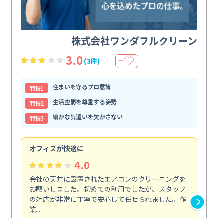
株式会社ワンダフルクリーン
3.0
(3件)
＋
住まいを守るプロ意識
特⻑1
生活空間を尊重する姿勢
特⻑2
細かな気遣いを欠かさない
特⻑3
オフィスが快適に
納
4.0
会社の天井に設置されたエアコンのクリーニングを
浴
お願いしました。初めての利用でしたが、スタッフ
終
の対応が非常に丁寧で安心して任せられました。作
き
業...
し...