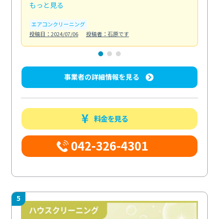
もっと見る
も
エアコンクリーニング
お
投稿日：2024/07/06
投稿者：石原です
投稿日
事業者の詳細情報を見る
料金を見る
042-326-4301
5