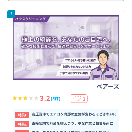
2
ベアーズ
3.2
1
(5件)
＋
高圧洗浄でエアコン内部の空気が変わるほどきれいに
特⻑1
直接契約で料金を抑えつつ丁寧な作業と報告も両立
特⻑2