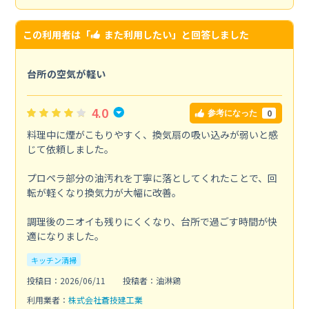
この利用者は「
また利用したい
」と回答しました
台所の空気が軽い
4.0
0
参考になった
料理中に煙がこもりやすく、換気扇の吸い込みが弱いと感
じて依頼しました。
プロペラ部分の油汚れを丁寧に落としてくれたことで、回
転が軽くなり換気力が大幅に改善。
調理後のニオイも残りにくくなり、台所で過ごす時間が快
適になりました。
キッチン清掃
投稿日：2026/06/11
投稿者：油淋鶏
利用業者：
株式会社蒼技建工業