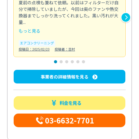
夏前の点検も兼ねて依頼。以前はフィルターだけ自
掃
分で掃除していましたが、今回は奥のファンや熱交
た
換器までしっかり洗ってくれました。黒い汚れが大
キ
量...
安...
もっと見る
も
エアコンクリーニング
お
投稿日：2025/02/23
投稿者：吉村
投稿日
事業者の詳細情報を見る
料金を見る
03-6632-7701