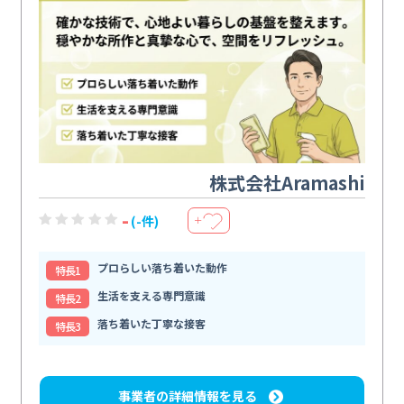
株式会社Aramashi
-
(-件)
＋
プロらしい落ち着いた動作
特⻑1
生活を支える専門意識
特⻑2
落ち着いた丁寧な接客
特⻑3
事業者の詳細情報を見る