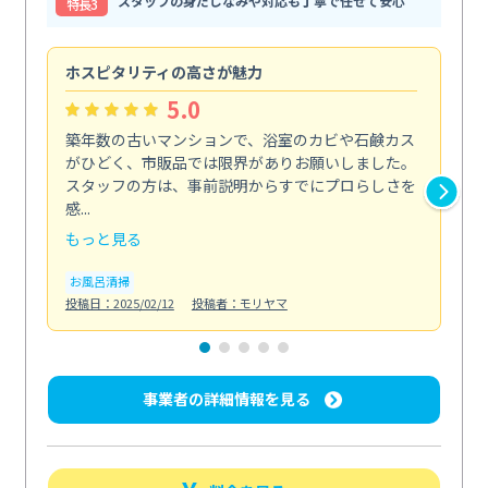
スタッフの身だしなみや対応も丁寧で任せて安心
特⻑3
ホスピタリティの高さが魅力
法
5.0
築年数の古いマンションで、浴室のカビや石鹸カス
会
がひどく、市販品では限界がありお願いしました。
し
スタッフの方は、事前説明からすでにプロらしさを
あ
感...
い...
もっと見る
も
お風呂清掃
ト
投稿日：2025/02/12
投稿者：モリヤマ
投稿日
事業者の詳細情報を見る