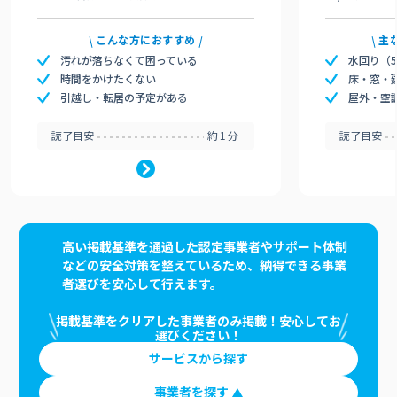
こんな方におすすめ
主
汚れが落ちなくて困っている
水回り（
時間をかけたくない
床・窓・
引越し・転居の予定がある
屋外・空
読了目安
約1分
読了目安
高い掲載基準を通過した認定事業者やサポート体制
などの安全対策を整えているため、納得できる事業
者選びを安心して行えます。
掲載基準をクリアした事業者のみ掲載！安心してお
選びください！
サービスから探す
事業者を探す