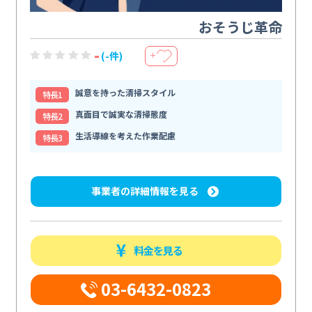
おそうじ革命
-
(-件)
＋
誠意を持った清掃スタイル
特⻑1
真面目で誠実な清掃態度
特⻑2
生活導線を考えた作業配慮
特⻑3
事業者の詳細情報を見る
料金を見る
03-6432-0823