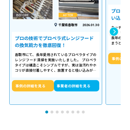
プロの温
BEFORE
AFTER
い込み力
千葉県香取市
2026.01.30
キッチンの
える「シロ
プロの技術でプロペラ式レンジフード
長年の調理
まうとご家
の換気能力を徹底回復！
せん。お預
香取市にて、長年愛用されているプロペラタイプの
事例の詳
レンジフード清掃を実施いたしました。 プロペラ
タイプは構造こそシンプルですが、実は油汚れやホ
コリが直接付着しやすく、放置すると吸い込みが悪
くなるだけでなく、異音や故障の原因に…
事例の詳細を見る
事業者の詳細を見る