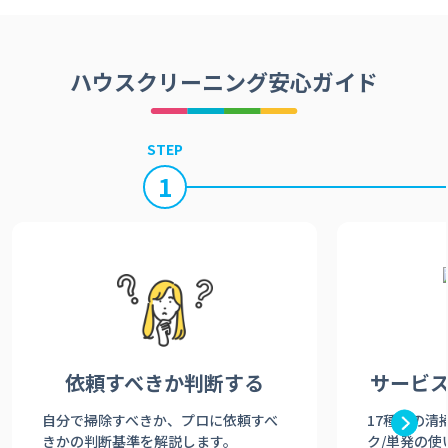
ハウスクリーニング安心ガイド
STEP
1
依頼すべきか
判断する
サービ
自分で掃除すべきか、プロに依頼すべ
17種類の清
きかの判断基準を解説します。
ク/単発の使