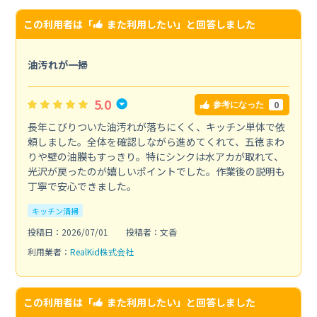
この利用者は「
また利用したい
」と回答しました
油汚れが一掃
5.0
0
参考になった
長年こびりついた油汚れが落ちにくく、キッチン単体で依
頼しました。全体を確認しながら進めてくれて、五徳まわ
りや壁の油膜もすっきり。特にシンクは水アカが取れて、
光沢が戻ったのが嬉しいポイントでした。作業後の説明も
丁寧で安心できました。
キッチン清掃
投稿日：2026/07/01
投稿者：文香
利用業者：
RealKid株式会社
この利用者は「
また利用したい
」と回答しました