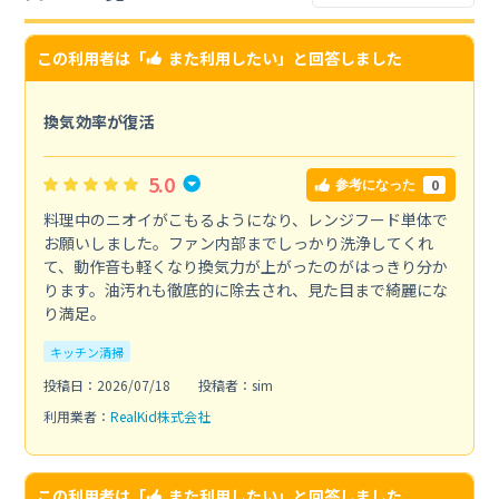
この利用者は「
また利用したい
」と回答しました
換気効率が復活
5.0
0
参考になった
料理中のニオイがこもるようになり、レンジフード単体で
お願いしました。ファン内部までしっかり洗浄してくれ
て、動作音も軽くなり換気力が上がったのがはっきり分か
ります。油汚れも徹底的に除去され、見た目まで綺麗にな
り満足。
キッチン清掃
投稿日：2026/07/18
投稿者：sim
利用業者：
RealKid株式会社
この利用者は「
また利用したい
」と回答しました