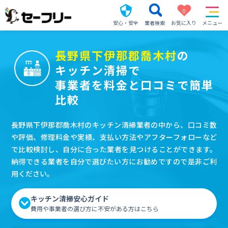
0
安心・安全
業者検索
お気に入り
メニュー
長野県下伊那郡喬木村
の
キッチン清掃で
事業者を料金と口コミで簡単
比較
長野県下伊那郡喬木村のキッチン清掃業者の中から、口コミ数
や評価、修理料金や実績、支払い方法やアフターフォローなど
で比較検討し、自分に合った業者を見つけることができます。
納得できる業者を自分で選びたい方にお勧めですので是非ご利
用ください。
キッチン清掃安心ガイド
費用や事業者の選び方に不安がある方はこちら