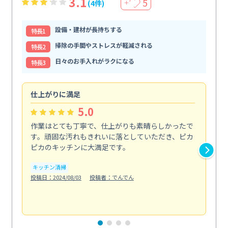
3.1
5
(4件)
＋
設備・建材が長持ちする
特⻑1
掃除の手間やストレスが軽減される
特⻑2
日々のお手入れがラクになる
特⻑3
仕上がりに満足
親
5.0
作業はとても丁寧で、仕上がりも素晴らしかったで
ス
す。頑固な汚れもきれいに落としていただき、ピカ
説
ピカのキッチンに大満足です。
の
い...
キッチン清掃
も
投稿日：2024/08/03
投稿者：でんでん
エ
投稿日