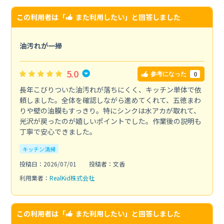
この利用者は「
また利用したい
」と回答しました
油汚れが一掃
5.0
0
参考になった
長年こびりついた油汚れが落ちにくく、キッチン単体で依
頼しました。全体を確認しながら進めてくれて、五徳まわ
りや壁の油膜もすっきり。特にシンクは水アカが取れて、
光沢が戻ったのが嬉しいポイントでした。作業後の説明も
丁寧で安心できました。
キッチン清掃
投稿日：2026/07/01
投稿者：文香
利用業者：
RealKid株式会社
この利用者は「
また利用したい
」と回答しました