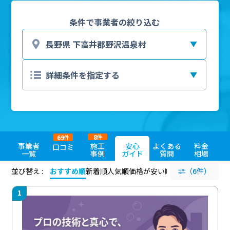
条件で事業者の絞り込む
8
69
件
件
事業者
施工
安心
よくある
料金
口コミ
一覧
事例
ガイド
質問
相場
並び替え :
おすすめ順
新着順
人気順
価格が安い順
評価が高い順
（6件）
評価
1