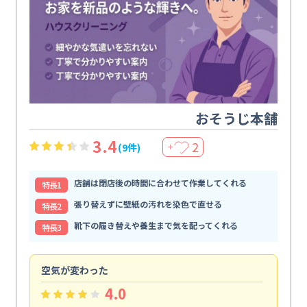
おそうじ本舗
3.4
2
(9件)
＋
店舗は閉店後の時間に合わせて作業してくれる
特⻑1
張り替えずに壁紙の汚れを染色で直せる
特⻑2
靴下の履き替えや養生まで気を配ってくれる
特⻑3
空気が変わった
浴
4.0