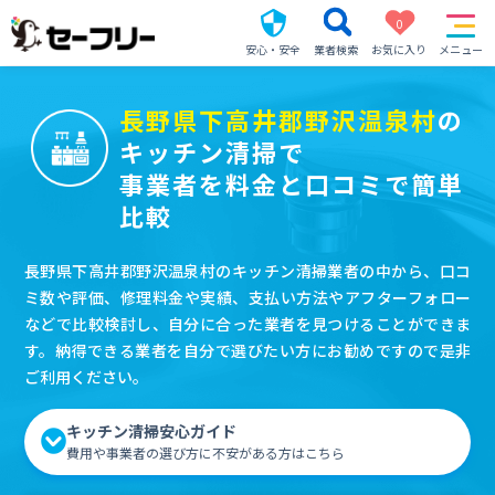
0
安心・安全
業者検索
お気に入り
メニュー
長野県下高井郡野沢温泉村
の
キッチン清掃で
事業者を料金と口コミで簡単
比較
長野県下高井郡野沢温泉村のキッチン清掃業者の中から、口コ
ミ数や評価、修理料金や実績、支払い方法やアフターフォロー
などで比較検討し、自分に合った業者を見つけることができま
す。納得できる業者を自分で選びたい方にお勧めですので是非
ご利用ください。
キッチン清掃安心ガイド
費用や事業者の選び方に不安がある方はこちら