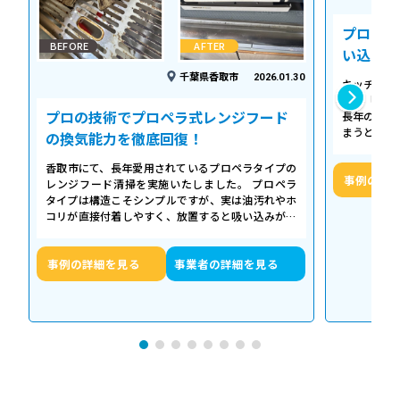
プロの温
BEFORE
AFTER
い込み力
千葉県香取市
2026.01.30
キッチンの
える「シロ
プロの技術でプロペラ式レンジフード
長年の調理
まうとご家
の換気能力を徹底回復！
せん。お預
香取市にて、長年愛用されているプロペラタイプの
事例の詳
レンジフード清掃を実施いたしました。 プロペラ
タイプは構造こそシンプルですが、実は油汚れやホ
コリが直接付着しやすく、放置すると吸い込みが悪
くなるだけでなく、異音や故障の原因に…
事例の詳細を見る
事業者の詳細を見る