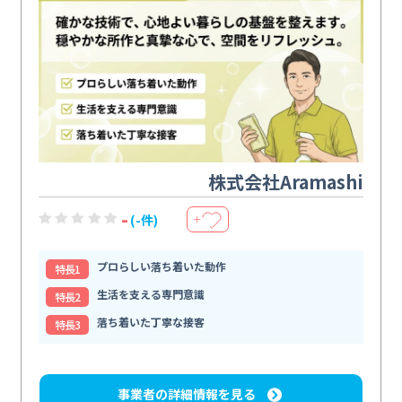
株式会社Aramashi
-
(-件)
＋
プロらしい落ち着いた動作
特⻑1
生活を支える専門意識
特⻑2
落ち着いた丁寧な接客
特⻑3
事業者の詳細情報を見る