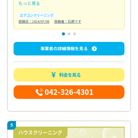
もっと見る
も
エアコンクリーニング
お
投稿日：2024/07/06
投稿者：石原です
投稿日
事業者の詳細情報を見る
料金を見る
042-326-4301
5