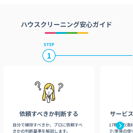
ハウスクリーニング安心ガイド
STEP
1
依頼すべきか
判断する
サービ
自分で掃除すべきか、プロに依頼すべ
17種類の清
きかの判断基準を解説します。
ク/単発の使