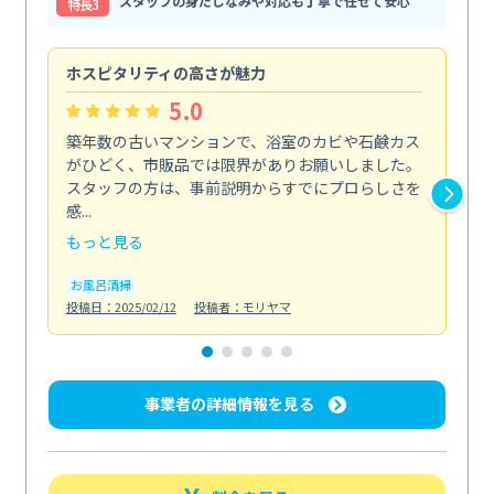
スタッフの身だしなみや対応も丁寧で任せて安心
特⻑3
ホスピタリティの高さが魅力
法
5.0
築年数の古いマンションで、浴室のカビや石鹸カス
会
がひどく、市販品では限界がありお願いしました。
し
スタッフの方は、事前説明からすでにプロらしさを
あ
感...
い...
もっと見る
も
お風呂清掃
ト
投稿日：2025/02/12
投稿者：モリヤマ
投稿日
事業者の詳細情報を見る