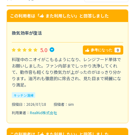
この利用者は「
また利用したい
」と回答しました
換気効率が復活
5.0
0
参考になった
料理中のニオイがこもるようになり、レンジフード単体で
お願いしました。ファン内部までしっかり洗浄してくれ
て、動作音も軽くなり換気力が上がったのがはっきり分か
ります。油汚れも徹底的に除去され、見た目まで綺麗にな
り満足。
キッチン清掃
投稿日：2026/07/18
投稿者：sim
利用業者：
RealKid株式会社
この利用者は「
また利用したい
」と回答しました