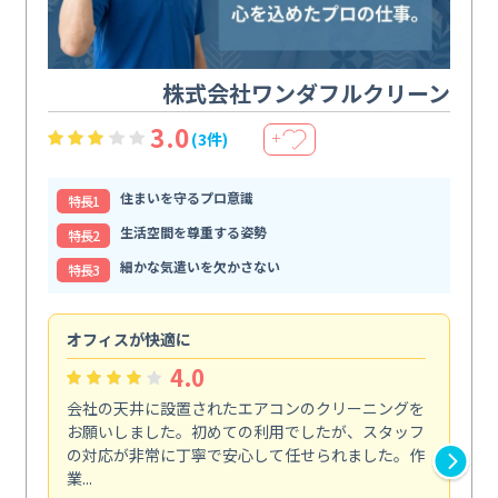
株式会社ワンダフルクリーン
3.0
(3件)
＋
住まいを守るプロ意識
特⻑1
生活空間を尊重する姿勢
特⻑2
細かな気遣いを欠かさない
特⻑3
オフィスが快適に
納
4.0
会社の天井に設置されたエアコンのクリーニングを
浴
お願いしました。初めての利用でしたが、スタッフ
終
の対応が非常に丁寧で安心して任せられました。作
き
業...
し...