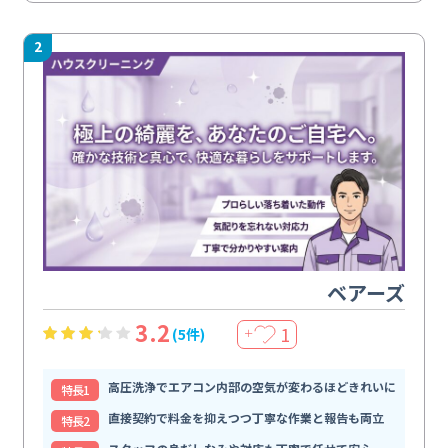
2
ベアーズ
3.2
1
(5件)
＋
高圧洗浄でエアコン内部の空気が変わるほどきれいに
特⻑1
直接契約で料金を抑えつつ丁寧な作業と報告も両立
特⻑2