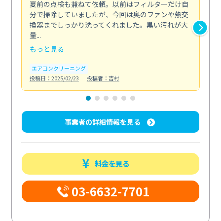
夏前の点検も兼ねて依頼。以前はフィルターだけ自
掃
分で掃除していましたが、今回は奥のファンや熱交
た
換器までしっかり洗ってくれました。黒い汚れが大
キ
量...
安...
もっと見る
も
エアコンクリーニング
お
投稿日：2025/02/23
投稿者：吉村
投稿日
事業者の詳細情報を見る
料金を見る
03-6632-7701