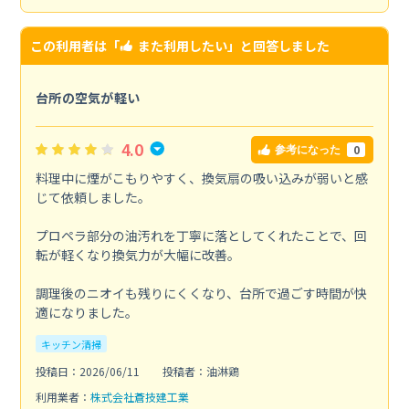
この利用者は「
また利用したい
」と回答しました
台所の空気が軽い
4.0
0
参考になった
料理中に煙がこもりやすく、換気扇の吸い込みが弱いと感
じて依頼しました。
プロペラ部分の油汚れを丁寧に落としてくれたことで、回
転が軽くなり換気力が大幅に改善。
調理後のニオイも残りにくくなり、台所で過ごす時間が快
適になりました。
キッチン清掃
投稿日：2026/06/11
投稿者：油淋鶏
利用業者：
株式会社蒼技建工業