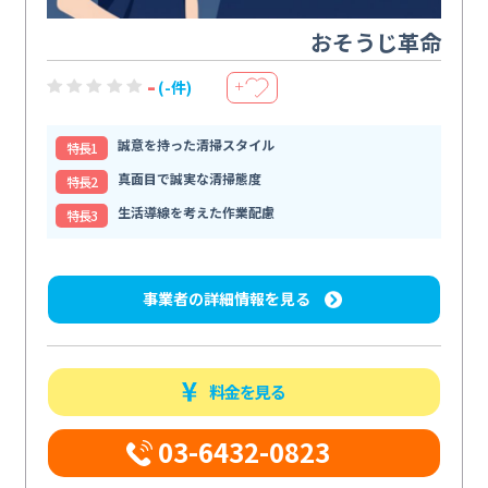
おそうじ革命
-
(-件)
＋
誠意を持った清掃スタイル
特⻑1
真面目で誠実な清掃態度
特⻑2
生活導線を考えた作業配慮
特⻑3
事業者の詳細情報を見る
料金を見る
03-6432-0823