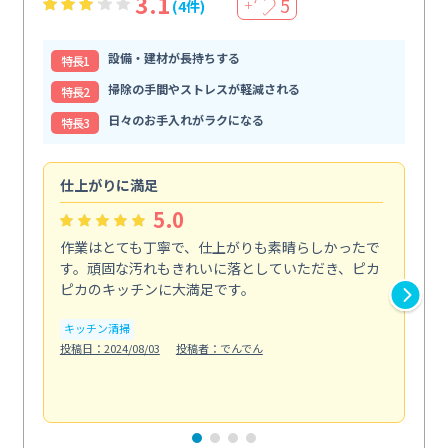
3.1
5
(4件)
＋
設備・建材が長持ちする
特⻑1
掃除の手間やストレスが軽減される
特⻑2
日々のお手入れがラクになる
特⻑3
仕上がりに満足
親
5.0
作業はとても丁寧で、仕上がりも素晴らしかったで
ス
す。頑固な汚れもきれいに落としていただき、ピカ
説
ピカのキッチンに大満足です。
の
い...
キッチン清掃
も
投稿日：2024/08/03
投稿者：でんでん
エ
投稿日