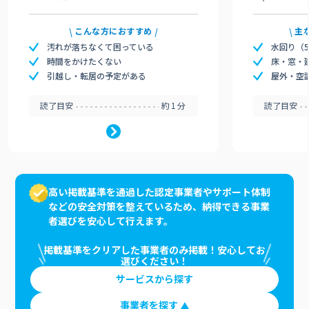
こんな方におすすめ
主
汚れが落ちなくて困っている
水回り（
時間をかけたくない
床・窓・
引越し・転居の予定がある
屋外・空
読了目安
約1分
読了目安
高い掲載基準を通過した認定事業者やサポート体制
などの安全対策を整えているため、納得できる事業
者選びを安心して行えます。
掲載基準をクリアした事業者のみ掲載！安心してお
選びください！
サービスから探す
事業者を探す