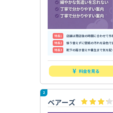
特⻑1
店舗は閉店後の時間に合わせて作
特⻑2
張り替えずに壁紙の汚れを染色で
特⻑3
靴下の履き替えや養生まで気を配
料金を見る
2
ベアーズ