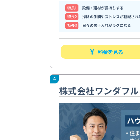
特⻑1
設備・建材が長持ちする
特⻑2
掃除の手間やストレスが軽減され
特⻑3
日々のお手入れがラクになる
料金を見る
4
株式会社ワンダフル