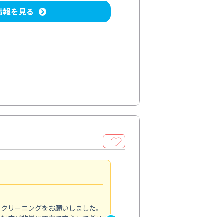
情報を見る
＋
納得のサービス
5.0
のクリーニングをお願いしました。
浴室の清掃を依頼しました。ス