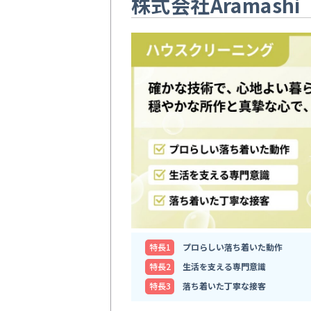
株式会社Aramashi
特⻑1
プロらしい落ち着いた動作
特⻑2
生活を支える専門意識
特⻑3
落ち着いた丁寧な接客