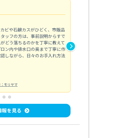
法人利用
5.0
のカビや石鹸カスがひどく、市販品
会社のトイレと洗面台清掃をス
スタッフの方は、事前説明からすで
てはオフィス対応が雑なところ
れがどう落ちるのかを丁寧に教えて
なみから言葉遣い、作業マナー
プロン内や排水口の奥まで丁寧に作
心して任せられました。
確認しながら、日々のお手入れ方法
トイレ清掃
投稿日：2024/09/09
投
者：モリヤマ
情報を見る