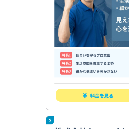
特⻑1
住まいを守るプロ意識
特⻑2
生活空間を尊重する姿勢
特⻑3
細かな気遣いを欠かさない
料金を見る
5