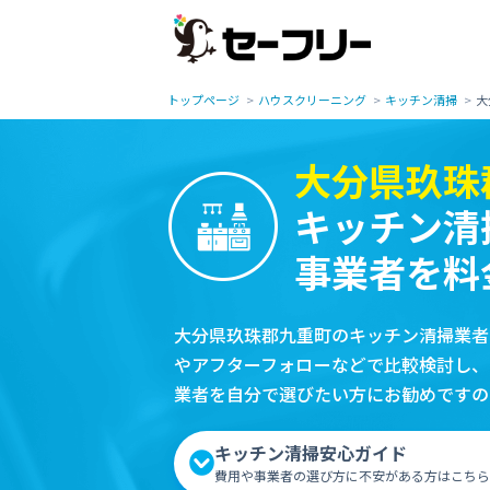
トップページ
ハウスクリーニング
キッチン清掃
大
大分県玖珠
キッチン清
事業者を料
大分県玖珠郡九重町のキッチン清掃業者
やアフターフォローなどで比較検討し、
業者を自分で選びたい方にお勧めですの
キッチン清掃安心ガイド
費用や事業者の選び方に不安がある方はこちら