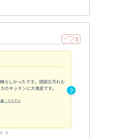
5
＋
親切で丁寧な作業
5.0
素晴らしかったです。頑固な汚れも
スタッフの方は非常に親切で、
ピカのキッチンに大満足です。
き安心感がありました。エアコ
り快適に感じています。丁寧な
稿者：でんでん
エアコンクリーニング
投稿日：2024/