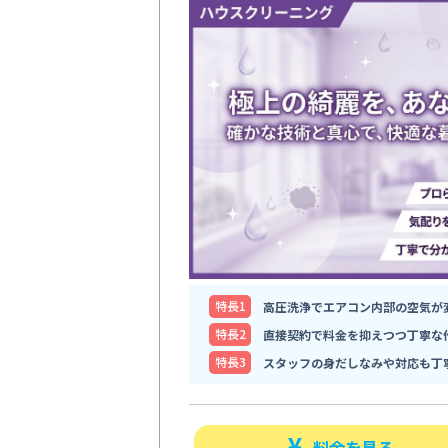
特⻑1
高圧洗浄でエアコン内部の空気が
特⻑2
直接契約で料金を抑えつつ丁寧な
特⻑3
スタッフの身だしなみや対応も丁
料金を見る