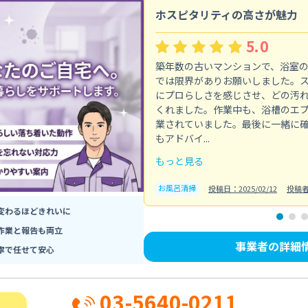
ホスピタリティの高さが魅力
5.0
築年数の古いマンションで、浴室
では限界がありお願いしました。
にプロらしさを感じさせ、どの汚
くれました。作業中も、浴槽のエ
業されていました。最後に一緒に
もアドバイ...
もっと見る
お風呂清掃
投稿日：2025/02/12
投稿
変わるほどきれいに
作業と報告も両立
事業者の詳細
寧で任せて安心
03-5640-0211