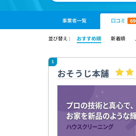
事業者
一覧
口コミ
69
並び替え :
おすすめ順
新着順
1
おそうじ本舗