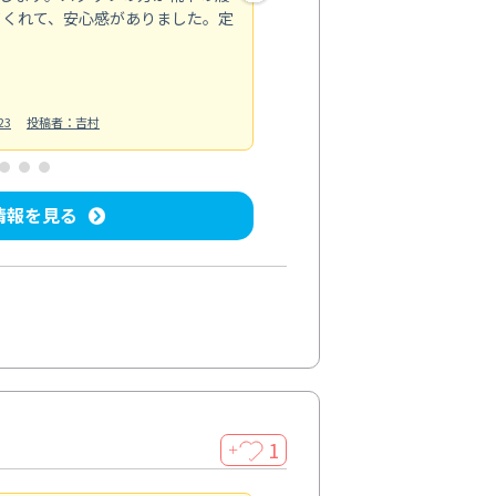
てくれて、安心感がありました。定
お風呂清掃
投稿日：2025/02/12
投
23
投稿者：吉村
情報を見る
1
＋