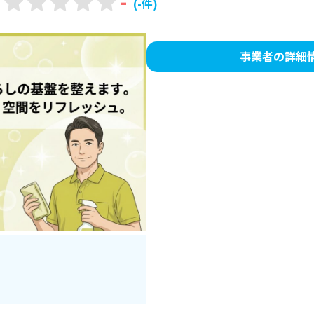
-
(-件)
事業者の詳細