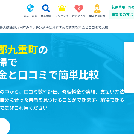
初期費用・掲
0
事業者の方は
安心・安全
業者検索
ランキング
お気に入り
業者の選び方
分県玖珠郡九重町のキッチン清掃におすすめの業者を料金と口コミで比較
郡九重町
の
掃で
金と口コミで簡単比較
の中から、口コミ数や評価、修理料金や実績、支払い方法
自分に合った業者を見つけることができます。納得できる
で是非ご利用ください。