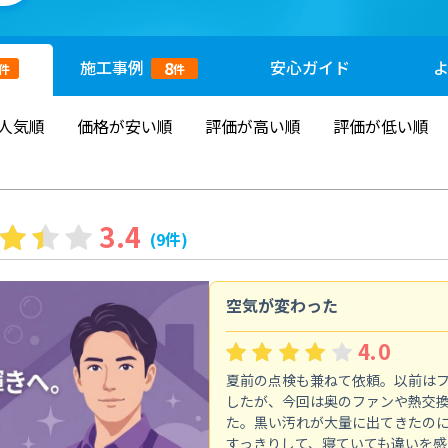
施工
事例
安心
ガイド
8
件
件
人気順
価格が安い順
評価が高い順
評価が低い順
3.4
(9件)
空気が変わった
4.0
夏前の点検も兼ねて依頼。以前は
したが、今回は奥のファンや熱交
た。黒い汚れが大量に出てきたの
すっきりして、寝ていても違いを感