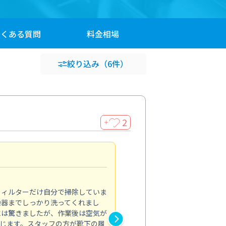
よくある
質問
料金
相場
絞り込み
（6件）
2
＋
浴室が明るく
5.0
フィルターだけ自分で掃除していま
掃除しても取れなかったカビや
換器までしっかり洗ってくれまし
がプロ。浴室が明るく感じるほ
には驚きましたが、作業後は空気が
の説明も丁寧で安心できました
じます。スタッフの方が靴下の履
と気分も全然違います。