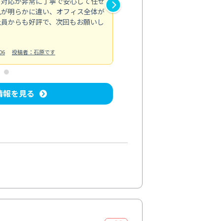
の対応が非常に丁寧で安心して任せ
もスムーズに進行。頑固な汚れ
風が明らかに違い、オフィス全体が
生まれ変わりました。料金も納
社員からも好評で、次回もお願いし
ています。
お風呂清掃
投稿日：2024/06/18
投
06
投稿者：石原です
情報を見る