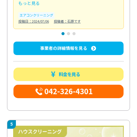
もっと見る
も
エアコンクリーニング
お
投稿日：2024/07/06
投稿者：石原です
投稿日
事業者の詳細情報を見る
料金を見る
042-326-4301
5