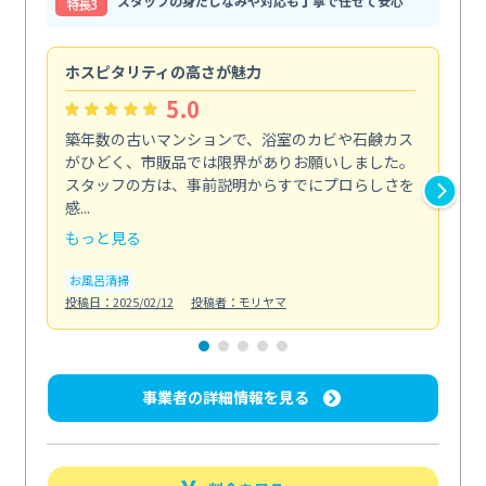
スタッフの身だしなみや対応も丁寧で任せて安心
特⻑3
ホスピタリティの高さが魅力
法
5.0
築年数の古いマンションで、浴室のカビや石鹸カス
会
がひどく、市販品では限界がありお願いしました。
し
スタッフの方は、事前説明からすでにプロらしさを
あ
感...
い...
もっと見る
も
お風呂清掃
ト
投稿日：2025/02/12
投稿者：モリヤマ
投稿日
事業者の詳細情報を見る