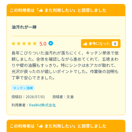
この利用者は「
また利用したい
」と回答しました
油汚れが一掃
5.0
0
参考になった
長年こびりついた油汚れが落ちにくく、キッチン単体で依
頼しました。全体を確認しながら進めてくれて、五徳まわ
りや壁の油膜もすっきり。特にシンクは水アカが取れて、
光沢が戻ったのが嬉しいポイントでした。作業後の説明も
丁寧で安心できました。
キッチン清掃
投稿日：2026/07/01
投稿者：文香
利用業者：
RealKid株式会社
この利用者は「
また利用したい
」と回答しました