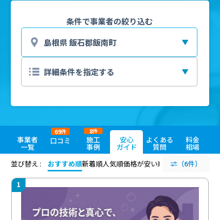
条件で事業者の絞り込む
8
69
件
件
事業者
施工
安心
よくある
料金
口コミ
一覧
事例
ガイド
質問
相場
並び替え :
おすすめ順
新着順
人気順
価格が安い順
評価が高い順
（6件）
評価
1