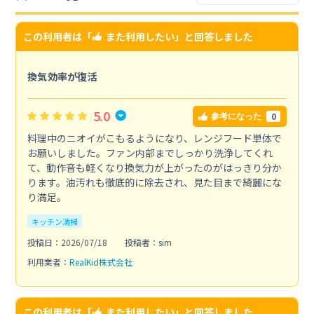
この利用者は「
また利用したい
」と回答しました
換気効率が復活
5.0
0
参考になった
料理中のニオイがこもるようになり、レンジフード単体で
お願いしました。ファン内部までしっかり洗浄してくれ
て、動作音も軽くなり換気力が上がったのがはっきり分か
ります。油汚れも徹底的に除去され、見た目まで綺麗にな
り満足。
キッチン清掃
投稿日：2026/07/18
投稿者：sim
利用業者：
RealKid株式会社
この利用者は「
また利用したい
」と回答しました