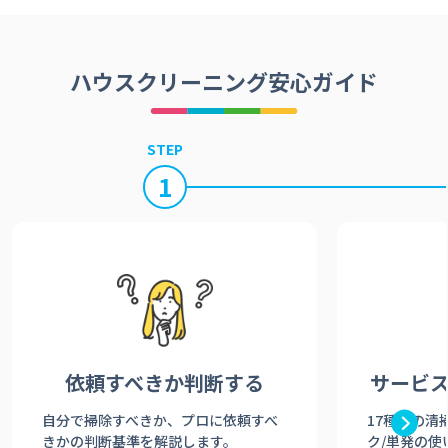
ハウスクリーニング安心ガイド
STEP
1
依頼すべきか
判断する
サービ
自分で掃除すべきか、プロに依頼すべ
17種類の清
きかの判断基準を解説します。
ク/単発の使