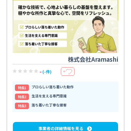
株式会社Aramashi
-
(-件)
＋
プロらしい落ち着いた動作
特⻑1
生活を支える専門意識
特⻑2
落ち着いた丁寧な接客
特⻑3
事業者の詳細情報を見る