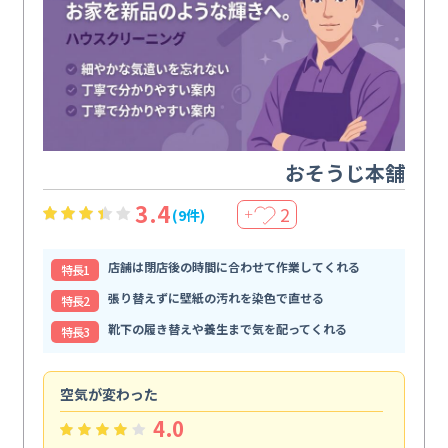
おそうじ本舗
3.4
2
(9件)
＋
店舗は閉店後の時間に合わせて作業してくれる
特⻑1
張り替えずに壁紙の汚れを染色で直せる
特⻑2
靴下の履き替えや養生まで気を配ってくれる
特⻑3
空気が変わった
浴
4.0