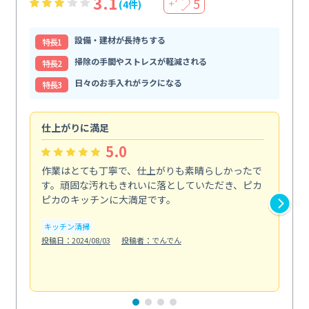
3.1
5
(4件)
＋
設備・建材が長持ちする
特⻑1
掃除の手間やストレスが軽減される
特⻑2
日々のお手入れがラクになる
特⻑3
仕上がりに満足
親
5.0
作業はとても丁寧で、仕上がりも素晴らしかったで
ス
す。頑固な汚れもきれいに落としていただき、ピカ
説
ピカのキッチンに大満足です。
の
い...
キッチン清掃
も
投稿日：2024/08/03
投稿者：でんでん
エ
投稿日