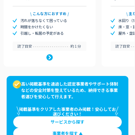
こんな方におすすめ
主
汚れが落ちなくて困っている
水回り（
時間をかけたくない
床・窓・
引越し・転居の予定がある
屋外・空
読了目安
約1分
読了目安
高い掲載基準を通過した認定事業者やサポート体制
などの安全対策を整えているため、納得できる事業
者選びを安心して行えます。
掲載基準をクリアした事業者のみ掲載！安心してお
選びください！
サービスから探す
事業者を探す