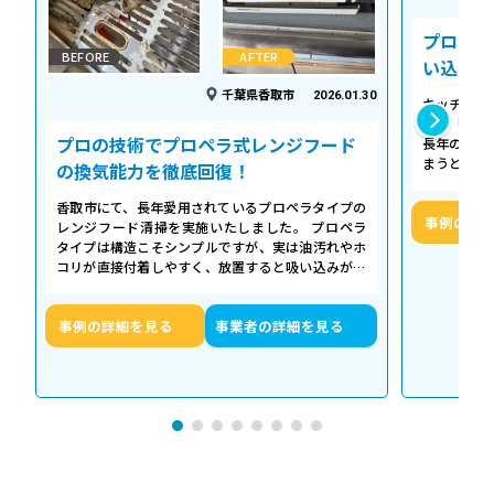
プロの温
BEFORE
AFTER
い込み力
千葉県香取市
2026.01.30
キッチンの
える「シロ
プロの技術でプロペラ式レンジフード
長年の調理
まうとご家
の換気能力を徹底回復！
せん。お預
香取市にて、長年愛用されているプロペラタイプの
事例の詳
レンジフード清掃を実施いたしました。 プロペラ
タイプは構造こそシンプルですが、実は油汚れやホ
コリが直接付着しやすく、放置すると吸い込みが悪
くなるだけでなく、異音や故障の原因に…
事例の詳細を見る
事業者の詳細を見る