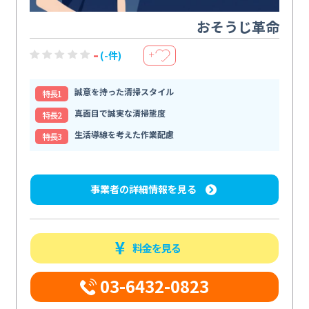
おそうじ革命
-
(-件)
＋
誠意を持った清掃スタイル
特⻑1
真面目で誠実な清掃態度
特⻑2
生活導線を考えた作業配慮
特⻑3
事業者の詳細情報を見る
料金を見る
03-6432-0823