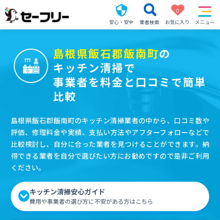
0
安心・安全
業者検索
お気に入り
メニュー
島根県飯石郡飯南町
の
キッチン清掃で
事業者を料金と口コミで簡単
比較
島根県飯石郡飯南町のキッチン清掃業者の中から、口コミ数や
評価、修理料金や実績、支払い方法やアフターフォローなどで
比較検討し、自分に合った業者を見つけることができます。納
得できる業者を自分で選びたい方にお勧めですので是非ご利用
ください。
キッチン清掃安心ガイド
費用や事業者の選び方に不安がある方はこちら