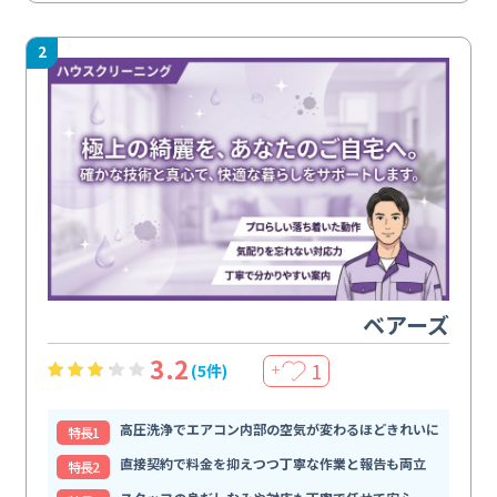
2
ベアーズ
3.2
1
(5件)
＋
高圧洗浄でエアコン内部の空気が変わるほどきれいに
特⻑1
直接契約で料金を抑えつつ丁寧な作業と報告も両立
特⻑2