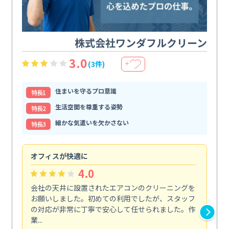
株式会社ワンダフルクリーン
3.0
(3件)
＋
住まいを守るプロ意識
特⻑1
生活空間を尊重する姿勢
特⻑2
細かな気遣いを欠かさない
特⻑3
オフィスが快適に
納
4.0
会社の天井に設置されたエアコンのクリーニングを
浴
お願いしました。初めての利用でしたが、スタッフ
終
の対応が非常に丁寧で安心して任せられました。作
き
業...
し...