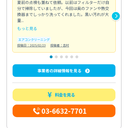
夏前の点検も兼ねて依頼。以前はフィルターだけ自
掃
分で掃除していましたが、今回は奥のファンや熱交
た
換器までしっかり洗ってくれました。黒い汚れが大
キ
量...
安...
もっと見る
も
エアコンクリーニング
お
投稿日：2025/02/23
投稿者：吉村
投稿日
事業者の詳細情報を見る
料金を見る
03-6632-7701