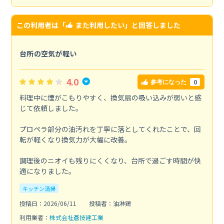
この利用者は「
また利用したい
」と回答しました
台所の空気が軽い
4.0
0
参考になった
料理中に煙がこもりやすく、換気扇の吸い込みが弱いと感
じて依頼しました。
プロペラ部分の油汚れを丁寧に落としてくれたことで、回
転が軽くなり換気力が大幅に改善。
調理後のニオイも残りにくくなり、台所で過ごす時間が快
適になりました。
キッチン清掃
投稿日：2026/06/11
投稿者：油淋鶏
利用業者：
株式会社蒼技建工業