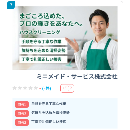
7
ミニメイド・サービス株式会社
-
(-件)
＋
手順を守る丁寧な作業
特⻑1
気持ちを込めた清掃姿勢
特⻑2
丁寧で礼儀正しい接客
特⻑3