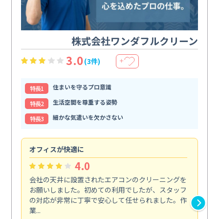
株式会社ワンダフルクリーン
3.0
(3件)
＋
住まいを守るプロ意識
特⻑1
生活空間を尊重する姿勢
特⻑2
細かな気遣いを欠かさない
特⻑3
オフィスが快適に
納
4.0
会社の天井に設置されたエアコンのクリーニングを
浴
お願いしました。初めての利用でしたが、スタッフ
終
の対応が非常に丁寧で安心して任せられました。作
き
業...
し...