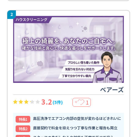
2
ベアーズ
3.2
1
(5件)
＋
高圧洗浄でエアコン内部の空気が変わるほどきれいに
特⻑1
直接契約で料金を抑えつつ丁寧な作業と報告も両立
特⻑2