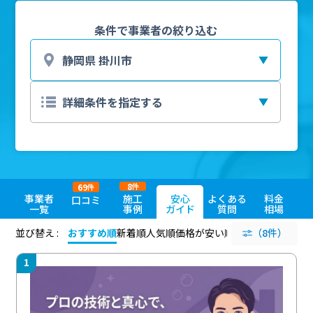
条件で事業者の絞り込む
8
69
件
件
事業者
施工
安心
よくある
料金
口コミ
一覧
事例
ガイド
質問
相場
並び替え :
おすすめ順
新着順
人気順
価格が安い順
評価が高い順
（8件）
評価
1