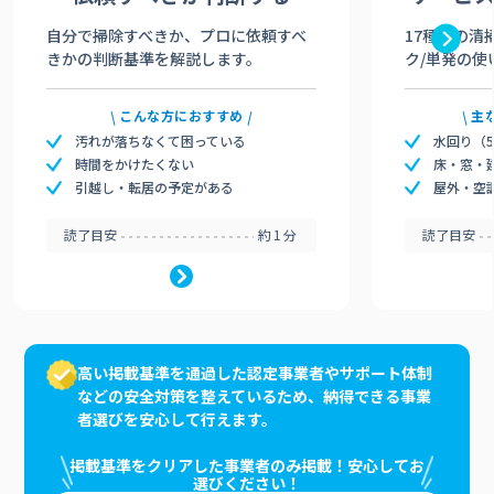
自分で掃除すべきか、プロに依頼すべ
17種類の清
きかの判断基準を解説します。
ク/単発の使
こんな方におすすめ
主
汚れが落ちなくて困っている
水回り（
時間をかけたくない
床・窓・
引越し・転居の予定がある
屋外・空
読了目安
約1分
読了目安
高い掲載基準を通過した認定事業者やサポート体制
などの安全対策を整えているため、納得できる事業
者選びを安心して行えます。
掲載基準をクリアした事業者のみ掲載！安心してお
選びください！