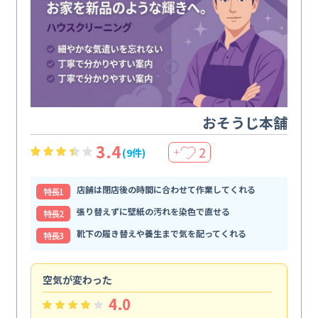
おそうじ本舗
3.4
2
(9件)
＋
店舗は閉店後の時間に合わせて作業してくれる
特⻑1
張り替えずに壁紙の汚れを染色で直せる
特⻑2
靴下の履き替えや養生まで気を配ってくれる
特⻑3
空気が変わった
浴
4.0