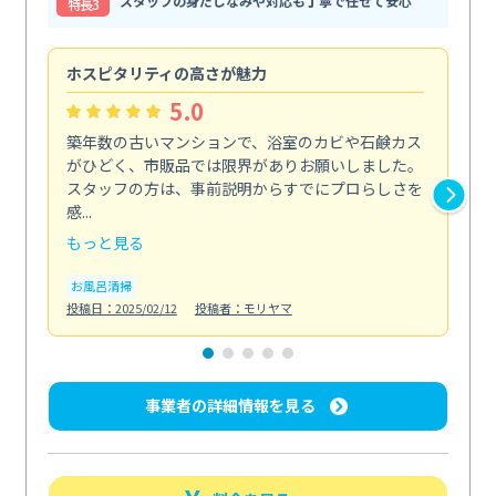
スタッフの身だしなみや対応も丁寧で任せて安心
特⻑3
ホスピタリティの高さが魅力
法
5.0
築年数の古いマンションで、浴室のカビや石鹸カス
会
がひどく、市販品では限界がありお願いしました。
し
スタッフの方は、事前説明からすでにプロらしさを
あ
感...
い...
もっと見る
も
お風呂清掃
ト
投稿日：2025/02/12
投稿者：モリヤマ
投稿日
事業者の詳細情報を見る