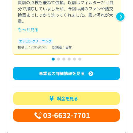
夏前の点検も兼ねて依頼。以前はフィルターだけ自
掃
分で掃除していましたが、今回は奥のファンや熱交
た
換器までしっかり洗ってくれました。黒い汚れが大
キ
量...
安...
もっと見る
も
エアコンクリーニング
お
投稿日：2025/02/23
投稿者：吉村
投稿日
事業者の詳細情報を見る
料金を見る
03-6632-7701