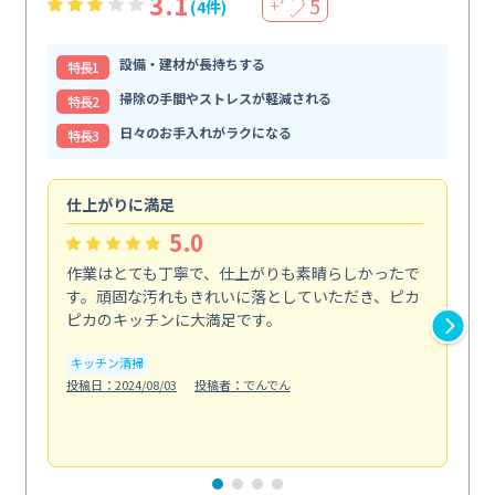
3.1
5
(4件)
＋
設備・建材が長持ちする
特⻑1
掃除の手間やストレスが軽減される
特⻑2
日々のお手入れがラクになる
特⻑3
仕上がりに満足
親
5.0
作業はとても丁寧で、仕上がりも素晴らしかったで
ス
す。頑固な汚れもきれいに落としていただき、ピカ
説
ピカのキッチンに大満足です。
の
い...
キッチン清掃
も
投稿日：2024/08/03
投稿者：でんでん
エ
投稿日