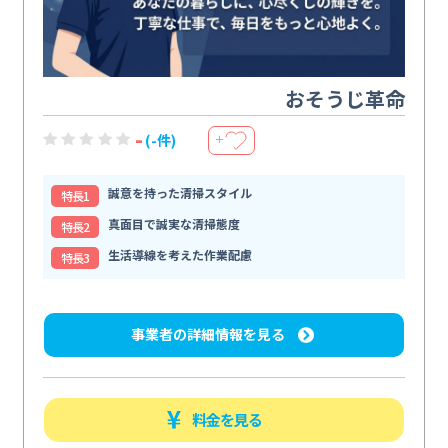
おそうじ革命
-
(-件)
＋
誠意を持った清掃スタイル
特⻑1
真面目で誠実な清掃態度
特⻑2
生活導線を考えた作業配慮
特⻑3
事業者の詳細情報を見る
料金を見る