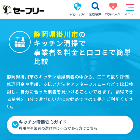
0
安心・安全
業者検索
お気に入り
メニュー
静岡県掛川市
の
キッチン清掃で
事業者を料金と口コミで簡単
比較
静岡県掛川市のキッチン清掃業者の中から、口コミ数や評価、
修理料金や実績、支払い方法やアフターフォローなどで比較検
討し、自分に合った業者を見つけることができます。納得でき
る業者を自分で選びたい方にお勧めですので是非ご利用くださ
い。
キッチン清掃安心ガイド
費用や事業者の選び方に不安がある方はこちら