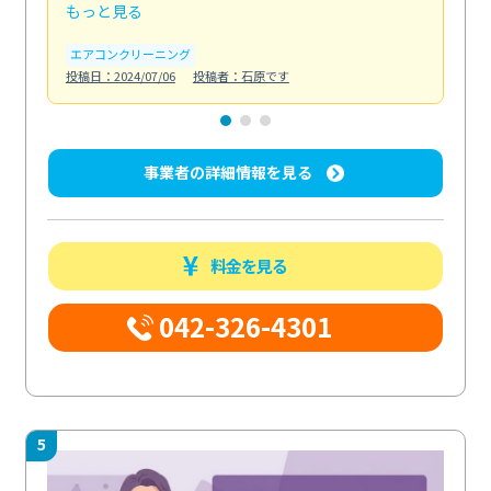
もっと見る
も
エアコンクリーニング
お
投稿日：2024/07/06
投稿者：石原です
投稿日
事業者の詳細情報を見る
料金を見る
042-326-4301
5