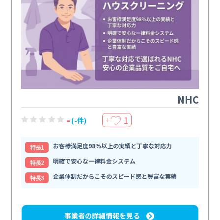
NHC
-
1
(-件)
＋
お客様満足度98％以上の実績と丁寧な対応力
特⻑1
明確で安心な一律料金システム
特⻑2
企業体制だからこそのスピード感と豊富な実績
特⻑3
事業者の詳細情報を見る