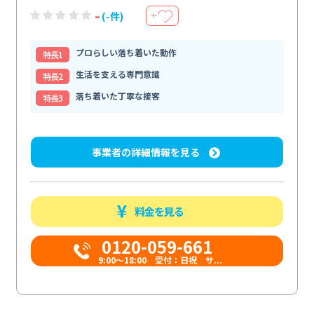
-
(-件)
＋
プロらしい落ち着いた動作
特⻑1
生活を支える専門意識
特⻑2
落ち着いた丁寧な接客
特⻑3
事業者の詳細情報を見る
料金を見る
0120-059-661
9:00〜18:00 受付：日祝 サ...