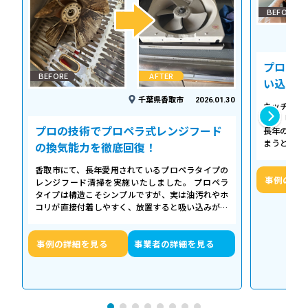
BEFORE
プロの温
BEFORE
AFTER
い込み力
千葉県香取市
2026.01.30
キッチンの
える「シロ
プロの技術でプロペラ式レンジフード
長年の調理
まうとご家
の換気能力を徹底回復！
せん。お預
香取市にて、長年愛用されているプロペラタイプの
事例の詳
レンジフード清掃を実施いたしました。 プロペラ
タイプは構造こそシンプルですが、実は油汚れやホ
コリが直接付着しやすく、放置すると吸い込みが悪
くなるだけでなく、異音や故障の原因に…
事例の詳細を見る
事業者の詳細を見る