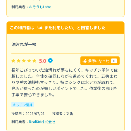
利用業者：
おそうじLabo
この利用者は「
また利用したい
」と回答しました
油汚れが一掃
5.0
0
参考になった
長年こびりついた油汚れが落ちにくく、キッチン単体で依
頼しました。全体を確認しながら進めてくれて、五徳まわ
りや壁の油膜もすっきり。特にシンクは水アカが取れて、
光沢が戻ったのが嬉しいポイントでした。作業後の説明も
丁寧で安心できました。
キッチン清掃
投稿日：2026/07/01
投稿者：文香
利用業者：
RealKid株式会社