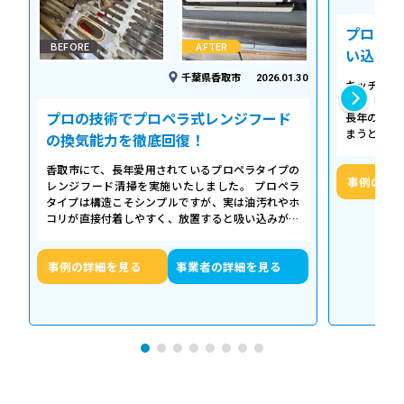
プロの温
BEFORE
AFTER
い込み力
千葉県香取市
2026.01.30
キッチンの
える「シロ
プロの技術でプロペラ式レンジフード
長年の調理
まうとご家
の換気能力を徹底回復！
せん。お預
香取市にて、長年愛用されているプロペラタイプの
事例の詳
レンジフード清掃を実施いたしました。 プロペラ
タイプは構造こそシンプルですが、実は油汚れやホ
コリが直接付着しやすく、放置すると吸い込みが悪
くなるだけでなく、異音や故障の原因に…
事例の詳細を見る
事業者の詳細を見る