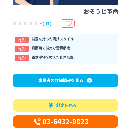
おそうじ革命
-
(-件)
＋
誠意を持った清掃スタイル
特⻑1
真面目で誠実な清掃態度
特⻑2
生活導線を考えた作業配慮
特⻑3
事業者の詳細情報を見る
料金を見る
03-6432-0823