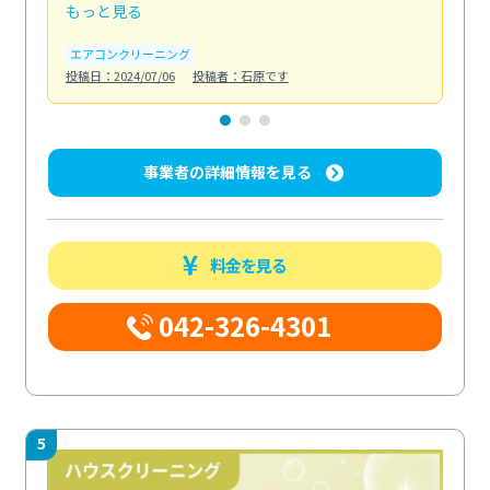
もっと見る
も
エアコンクリーニング
お
投稿日：2024/07/06
投稿者：石原です
投稿日
事業者の詳細情報を見る
料金を見る
042-326-4301
5