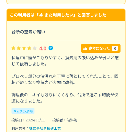
この利用者は「
また利用したい
」と回答しました
台所の空気が軽い
4.0
0
参考になった
料理中に煙がこもりやすく、換気扇の吸い込みが弱いと感
じて依頼しました。
プロペラ部分の油汚れを丁寧に落としてくれたことで、回
転が軽くなり換気力が大幅に改善。
調理後のニオイも残りにくくなり、台所で過ごす時間が快
適になりました。
キッチン清掃
投稿日：2026/06/11
投稿者：油淋鶏
利用業者：
株式会社蒼技建工業