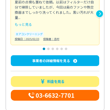
夏前の点検も兼ねて依頼。以前はフィルターだけ自
掃
分で掃除していましたが、今回は奥のファンや熱交
た
換器までしっかり洗ってくれました。黒い汚れが大
キ
量...
安...
もっと見る
も
エアコンクリーニング
お
投稿日：2025/02/23
投稿者：吉村
投稿日
事業者の詳細情報を見る
料金を見る
03-6632-7701