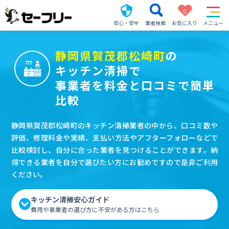
0
安心・安全
業者検索
お気に入り
メニュー
静岡県賀茂郡松崎町
の
キッチン清掃で
事業者を料金と口コミで簡単
比較
静岡県賀茂郡松崎町のキッチン清掃業者の中から、口コミ数や
評価、修理料金や実績、支払い方法やアフターフォローなどで
比較検討し、自分に合った業者を見つけることができます。納
得できる業者を自分で選びたい方にお勧めですので是非ご利用
ください。
キッチン清掃安心ガイド
費用や事業者の選び方に不安がある方はこちら