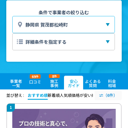
条件で事業者の絞り込む
8
69
件
件
事業者
施工
安心
よくある
料金
口コミ
一覧
事例
ガイド
質問
相場
並び替え :
おすすめ順
新着順
人気順
価格が安い順
評価が高い順
（6件）
評価
1