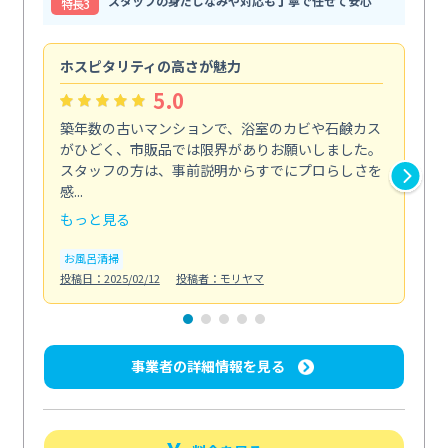
スタッフの身だしなみや対応も丁寧で任せて安心
特⻑3
ホスピタリティの高さが魅力
法
5.0
築年数の古いマンションで、浴室のカビや石鹸カス
会
がひどく、市販品では限界がありお願いしました。
し
スタッフの方は、事前説明からすでにプロらしさを
あ
感...
い...
もっと見る
も
お風呂清掃
ト
投稿日：2025/02/12
投稿者：モリヤマ
投稿日
事業者の詳細情報を見る