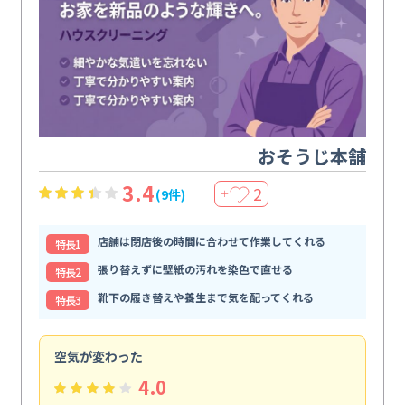
おそうじ本舗
3.4
2
(9件)
＋
店舗は閉店後の時間に合わせて作業してくれる
特⻑1
張り替えずに壁紙の汚れを染色で直せる
特⻑2
靴下の履き替えや養生まで気を配ってくれる
特⻑3
空気が変わった
浴
4.0