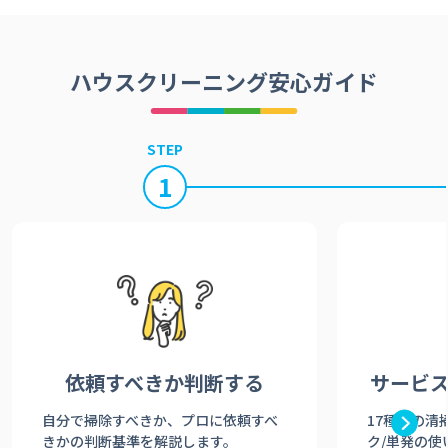
ハウスクリーニング安心ガイド
STEP
1
依頼すべきか
判断する
サービ
自分で掃除すべきか、プロに依頼すべ
17種類の清
きかの判断基準を解説します。
ク/単発の使