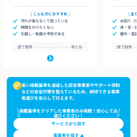
こんな方におすすめ
主
汚れが落ちなくて困っている
水回り（
時間をかけたくない
床・窓・
引越し・転居の予定がある
屋外・空
読了目安
約1分
読了目安
高い掲載基準を通過した認定事業者やサポート体制
などの安全対策を整えているため、納得できる事業
者選びを安心して行えます。
掲載基準をクリアした事業者のみ掲載！安心してお
選びください！
サービスから探す
事業者を探す