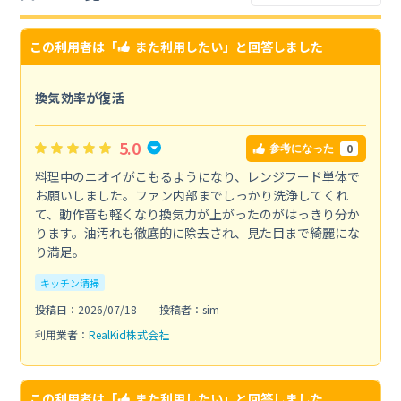
この利用者は「
また利用したい
」と回答しました
換気効率が復活
5.0
0
参考になった
料理中のニオイがこもるようになり、レンジフード単体で
お願いしました。ファン内部までしっかり洗浄してくれ
て、動作音も軽くなり換気力が上がったのがはっきり分か
ります。油汚れも徹底的に除去され、見た目まで綺麗にな
り満足。
キッチン清掃
投稿日：2026/07/18
投稿者：sim
利用業者：
RealKid株式会社
この利用者は「
また利用したい
」と回答しました