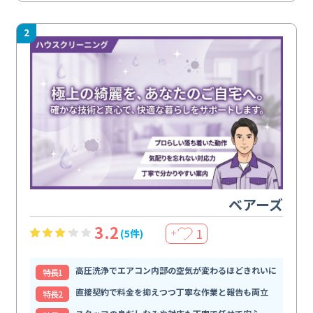
2
ベアーズ
3.2
1
(5件)
＋
高圧洗浄でエアコン内部の空気が変わるほどきれいに
特⻑1
直接契約で料金を抑えつつ丁寧な作業と報告も両立
特⻑2