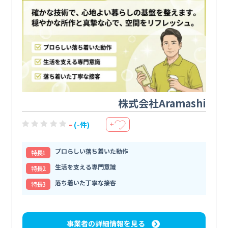
株式会社Aramashi
-
(-件)
＋
プロらしい落ち着いた動作
特⻑1
生活を支える専門意識
特⻑2
落ち着いた丁寧な接客
特⻑3
事業者の詳細情報を見る