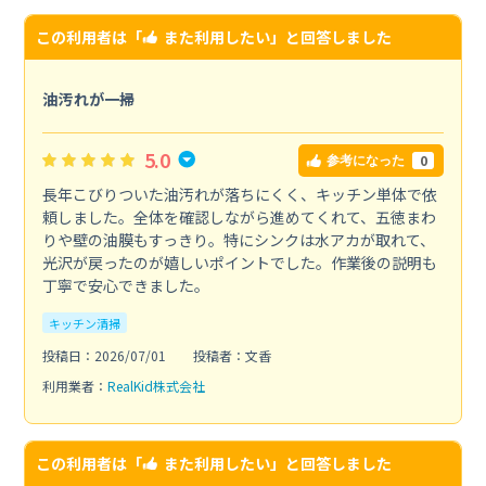
この利用者は「
また利用したい
」と回答しました
油汚れが一掃
5.0
0
参考になった
長年こびりついた油汚れが落ちにくく、キッチン単体で依
頼しました。全体を確認しながら進めてくれて、五徳まわ
りや壁の油膜もすっきり。特にシンクは水アカが取れて、
光沢が戻ったのが嬉しいポイントでした。作業後の説明も
丁寧で安心できました。
キッチン清掃
投稿日：2026/07/01
投稿者：文香
利用業者：
RealKid株式会社
この利用者は「
また利用したい
」と回答しました