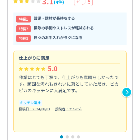
3.1
5
(4件)
＋
設備・建材が長持ちする
特⻑1
掃除の手間やストレスが軽減される
特⻑2
日々のお手入れがラクになる
特⻑3
仕上がりに満足
親
5.0
作業はとても丁寧で、仕上がりも素晴らしかったで
ス
す。頑固な汚れもきれいに落としていただき、ピカ
説
ピカのキッチンに大満足です。
の
い...
キッチン清掃
も
投稿日：2024/08/03
投稿者：でんでん
エ
投稿日