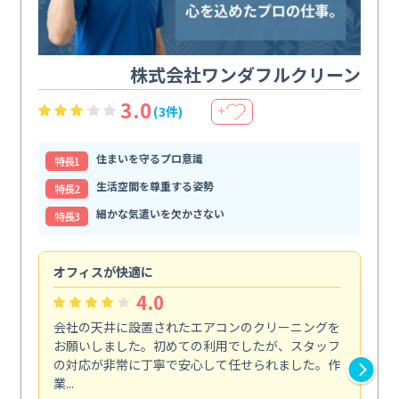
株式会社ワンダフルクリーン
3.0
(3件)
＋
住まいを守るプロ意識
特⻑1
生活空間を尊重する姿勢
特⻑2
細かな気遣いを欠かさない
特⻑3
オフィスが快適に
納
4.0
会社の天井に設置されたエアコンのクリーニングを
浴
お願いしました。初めての利用でしたが、スタッフ
終
の対応が非常に丁寧で安心して任せられました。作
き
業...
し...