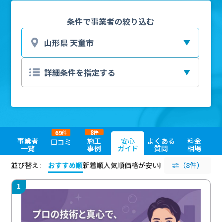
条件で事業者の絞り込む
8
69
件
件
事業者
施工
安心
よくある
料金
口コミ
一覧
事例
ガイド
質問
相場
並び替え :
おすすめ順
新着順
人気順
価格が安い順
評価が高い順
（8件）
評価
1