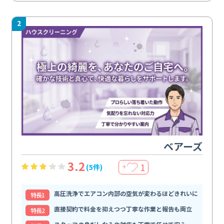
2
ベアーズ
3.2
1
(5件)
＋
高圧洗浄でエアコン内部の空気が変わるほどきれいに
特⻑1
直接契約で料金を抑えつつ丁寧な作業と報告も両立
特⻑2