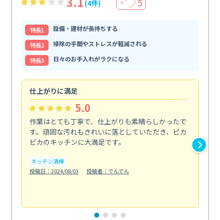
3.1
5
(4件)
＋
設備・建材が長持ちする
特⻑1
掃除の手間やストレスが軽減される
特⻑2
日々のお手入れがラクになる
特⻑3
仕上がりに満足
親
5.0
作業はとても丁寧で、仕上がりも素晴らしかったで
ス
す。頑固な汚れもきれいに落としていただき、ピカ
説
ピカのキッチンに大満足です。
の
い...
キッチン清掃
も
投稿日：2024/08/03
投稿者：でんでん
エ
投稿日