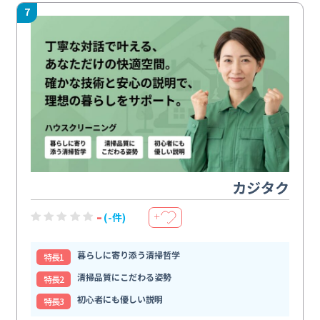
7
カジタク
-
(-件)
＋
暮らしに寄り添う清掃哲学
特⻑1
清掃品質にこだわる姿勢
特⻑2
初心者にも優しい説明
特⻑3