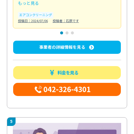
もっと見る
も
エアコンクリーニング
お
投稿日：2024/07/06
投稿者：石原です
投稿日
事業者の詳細情報を見る
料金を見る
042-326-4301
5