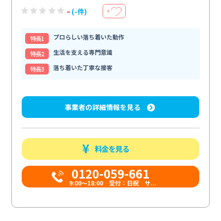
-
(-件)
＋
プロらしい落ち着いた動作
特⻑1
生活を支える専門意識
特⻑2
落ち着いた丁寧な接客
特⻑3
事業者の詳細情報を見る
料金を見る
0120-059-661
9:00〜18:00 受付：日祝 サ...