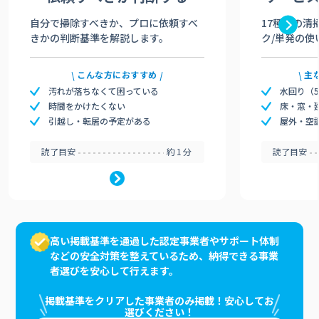
自分で掃除すべきか、プロに依頼すべ
17種類の清
きかの判断基準を解説します。
ク/単発の使
こんな方におすすめ
主
汚れが落ちなくて困っている
水回り（
時間をかけたくない
床・窓・
引越し・転居の予定がある
屋外・空
読了目安
約1分
読了目安
高い掲載基準を通過した認定事業者やサポート体制
などの安全対策を整えているため、納得できる事業
者選びを安心して行えます。
掲載基準をクリアした事業者のみ掲載！安心してお
選びください！