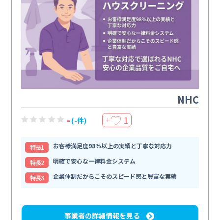
NHC
-
1
(-件)
＋
お客様満足度98％以上の実績と丁寧な対応力
特⻑1
明確で安心な一律料金システム
特⻑2
企業体制だからこそのスピード感と豊富な実績
特⻑3
事業者の詳細情報を見る