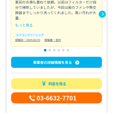
夏前の点検も兼ねて依頼。以前はフィルターだけ自
掃
分で掃除していましたが、今回は奥のファンや熱交
た
換器までしっかり洗ってくれました。黒い汚れが大
キ
量...
安...
もっと見る
も
エアコンクリーニング
お
投稿日：2025/02/23
投稿者：吉村
投稿日
事業者の詳細情報を見る
料金を見る
03-6632-7701