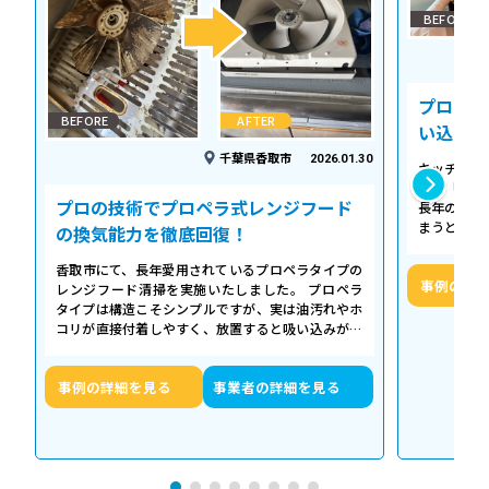
BEFORE
プロの温
BEFORE
AFTER
い込み力
千葉県香取市
2026.01.30
キッチンの
える「シロ
プロの技術でプロペラ式レンジフード
長年の調理
まうとご家
の換気能力を徹底回復！
せん。お預
香取市にて、長年愛用されているプロペラタイプの
事例の詳
レンジフード清掃を実施いたしました。 プロペラ
タイプは構造こそシンプルですが、実は油汚れやホ
コリが直接付着しやすく、放置すると吸い込みが悪
くなるだけでなく、異音や故障の原因に…
事例の詳細を見る
事業者の詳細を見る