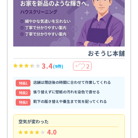
おそうじ本舗
3.4
2
(9件)
＋
店舗は閉店後の時間に合わせて作業してくれる
特⻑1
張り替えずに壁紙の汚れを染色で直せる
特⻑2
靴下の履き替えや養生まで気を配ってくれる
特⻑3
空気が変わった
浴
4.0