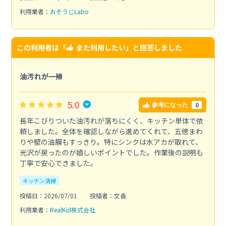
利用業者：
おそうじLabo
この利用者は「
また利用したい
」と回答しました
油汚れが一掃
5.0
0
参考になった
長年こびりついた油汚れが落ちにくく、キッチン単体で依
頼しました。全体を確認しながら進めてくれて、五徳まわ
りや壁の油膜もすっきり。特にシンクは水アカが取れて、
光沢が戻ったのが嬉しいポイントでした。作業後の説明も
丁寧で安心できました。
キッチン清掃
投稿日：2026/07/01
投稿者：文香
利用業者：
RealKid株式会社