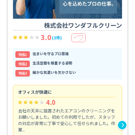
株式会社ワンダフルクリーン
3.0
(3件)
＋
住まいを守るプロ意識
特⻑1
生活空間を尊重する姿勢
特⻑2
細かな気遣いを欠かさない
特⻑3
オフィスが快適に
納
4.0
会社の天井に設置されたエアコンのクリーニングを
浴
お願いしました。初めての利用でしたが、スタッフ
終
の対応が非常に丁寧で安心して任せられました。作
き
業...
し...