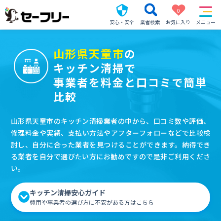
0
安心・安全
業者検索
お気に入り
メニュー
山形県天童市
の
キッチン清掃で
事業者を料金と口コミで簡単
比較
山形県天童市のキッチン清掃業者の中から、口コミ数や評価、
修理料金や実績、支払い方法やアフターフォローなどで比較検
討し、自分に合った業者を見つけることができます。納得でき
る業者を自分で選びたい方にお勧めですので是非ご利用くださ
い。
キッチン清掃安心ガイド
費用や事業者の選び方に不安がある方はこちら