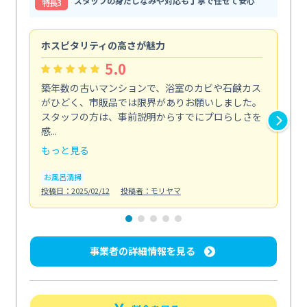
スタッフの身だしなみや対応も丁寧で任せて安心
特⻑3
ホスピタリティの高さが魅力
法
5.0
築年数の古いマンションで、浴室のカビや石鹸カス
会
がひどく、市販品では限界がありお願いしました。
し
スタッフの方は、事前説明からすでにプロらしさを
あ
感...
い...
もっと見る
も
お風呂清掃
ト
投稿日：2025/02/12
投稿者：モリヤマ
投稿日
事業者の詳細情報を見る