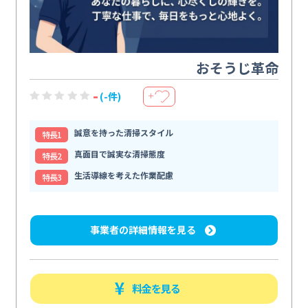
おそうじ革命
-
(-件)
＋
誠意を持った清掃スタイル
特⻑1
真面目で誠実な清掃態度
特⻑2
生活導線を考えた作業配慮
特⻑3
事業者の詳細情報を見る
料金を見る