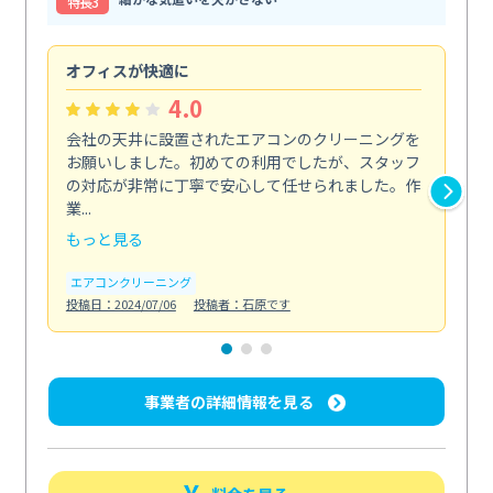
特⻑3
オフィスが快適に
納
4.0
会社の天井に設置されたエアコンのクリーニングを
浴
お願いしました。初めての利用でしたが、スタッフ
終
の対応が非常に丁寧で安心して任せられました。作
き
業...
し...
もっと見る
も
エアコンクリーニング
お
投稿日：2024/07/06
投稿者：石原です
投稿日
事業者の詳細情報を見る