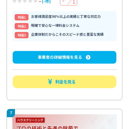
-
1
(-件)
＋
お客様満足度98％以上の実績と丁寧な対応力
特⻑1
明確で安心な一律料金システム
特⻑2
企業体制だからこそのスピード感と豊富な実績
特⻑3
事業者の詳細情報を見る
料金を見る
7