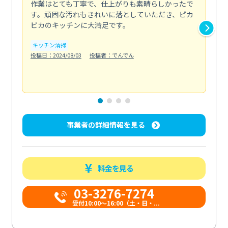
作業はとても丁寧で、仕上がりも素晴らしかったで
ス
す。頑固な汚れもきれいに落としていただき、ピカ
説
ピカのキッチンに大満足です。
の
い...
キッチン清掃
も
投稿日：2024/08/03
投稿者：でんでん
エ
投稿日
事業者の詳細情報を見る
料金を見る
03-3276-7274
受付10:00〜16:00（土・日・...