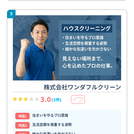
5
株式会社ワンダフルクリーン
3.0
(3件)
＋
住まいを守るプロ意識
特⻑1
生活空間を尊重する姿勢
特⻑2
細かな気遣いを欠かさない