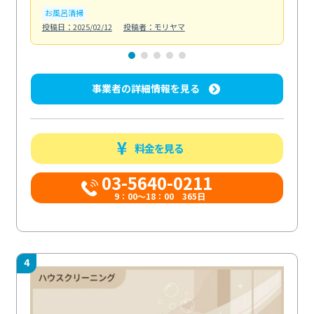
お風呂清掃
ト
投稿日：2025/02/12
投稿者：モリヤマ
投稿日
事業者の詳細情報を見る
料金を見る
03-5640-0211
9：00～18：00 365日
4