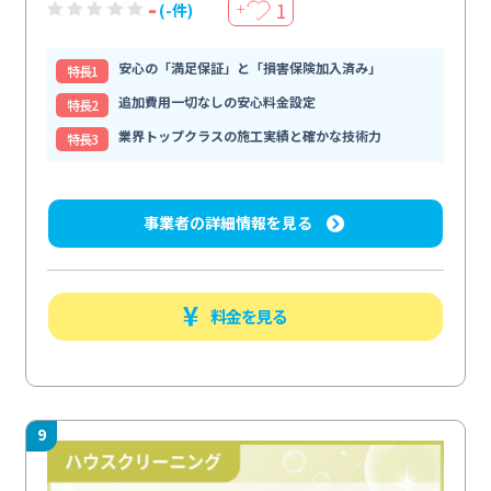
-
1
(-件)
＋
安心の「満足保証」と「損害保険加入済み」
特⻑1
追加費用一切なしの安心料金設定
特⻑2
業界トップクラスの施工実績と確かな技術力
特⻑3
事業者の詳細情報を見る
料金を見る
9