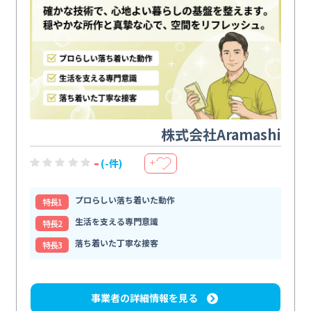
株式会社Aramashi
-
(-件)
＋
プロらしい落ち着いた動作
特⻑1
生活を支える専門意識
特⻑2
落ち着いた丁寧な接客
特⻑3
事業者の詳細情報を見る