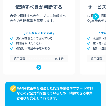
依頼すべきか
判断する
サービ
自分で掃除すべきか、プロに依頼すべ
17種類の清
きかの判断基準を解説します。
ク/単発の使
こんな方におすすめ
主
汚れが落ちなくて困っている
水回り（
時間をかけたくない
床・窓・
引越し・転居の予定がある
屋外・空
読了目安
約1分
読了目安
高い掲載基準を通過した認定事業者やサポート体制
などの安全対策を整えているため、納得できる事業
者選びを安心して行えます。