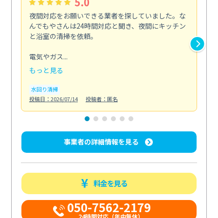
5.0
夜間対応をお願いできる業者を探していました。な
ペ
んでもやさんは24時間対応と聞き、夜間にキッチン
感
と浴室の清掃を依頼。
簡
ど...
電気やガス...
も
もっと見る
エ
投稿日
水回り清掃
投稿日：2026/07/14
投稿者：匿名
事業者の詳細情報を見る
料金を見る
050-7562-2179
24時間対応（年中無休）