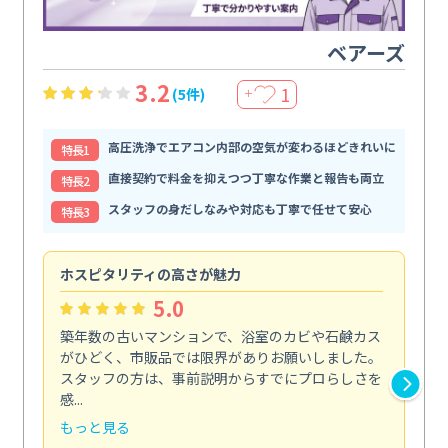
ベアーズ
3.2
1
(5件)
＋
高圧洗浄でエアコン内部の空気が変わるほどきれいに
特⻑1
直接契約で料金を抑えつつ丁寧な作業と報告も両立
特⻑2
スタッフの身だしなみや対応も丁寧で任せて安心
特⻑3
ホスピタリティの高さが魅力
法
5.0
築年数の古いマンションで、浴室のカビや石鹸カス
会
がひどく、市販品では限界がありお願いしました。
し
スタッフの方は、事前説明からすでにプロらしさを
あ
感...
い...
もっと見る
も