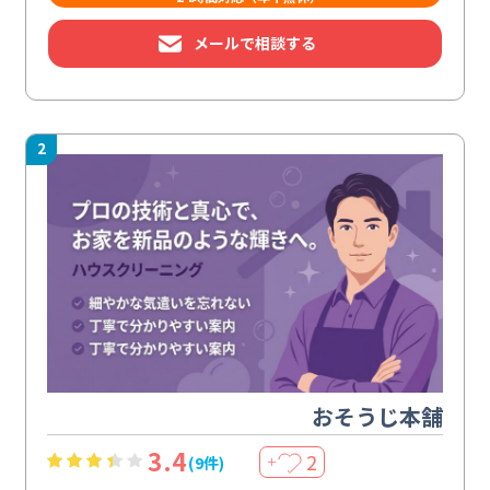
メールで相談する
2
おそうじ本舗
3.4
2
(9件)
＋