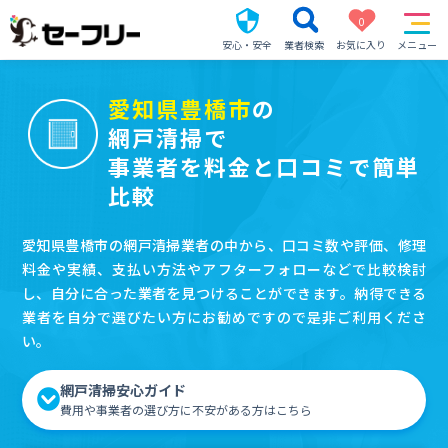
0
安心・安全
業者検索
お気に入り
メニュー
愛知県豊橋市
の
網戸清掃で
事業者を料金と口コミで簡単
比較
愛知県豊橋市の網戸清掃業者の中から、口コミ数や評価、修理
料金や実績、支払い方法やアフターフォローなどで比較検討
し、自分に合った業者を見つけることができます。納得できる
業者を自分で選びたい方にお勧めですので是非ご利用くださ
い。
網戸清掃安心ガイド
費用や事業者の選び方に不安がある方はこちら