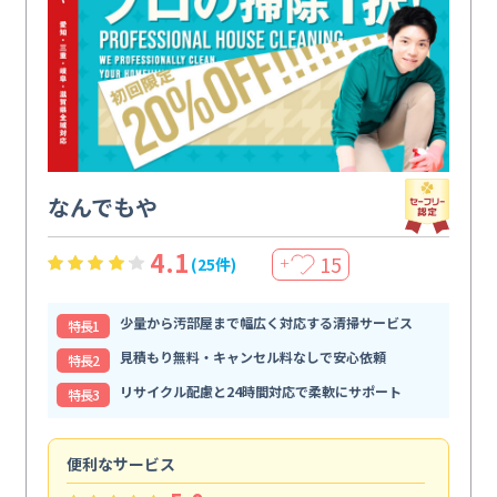
なんでもや
4.1
15
(25件)
＋
少量から汚部屋まで幅広く対応する清掃サービス
特⻑1
見積もり無料・キャンセル料なしで安心依頼
特⻑2
リサイクル配慮と24時間対応で柔軟にサポート
特⻑3
便利なサービス
頼