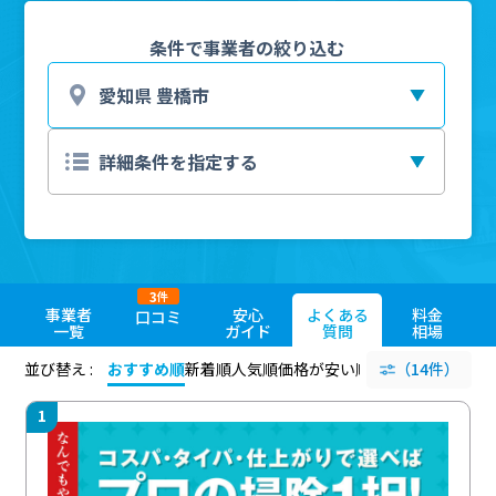
条件で事業者の絞り込む
3
件
事業者
安心
よくある
料金
口コミ
一覧
ガイド
質問
相場
並び替え :
おすすめ順
新着順
人気順
価格が安い順
評価が高い順
（14件）
評価
1