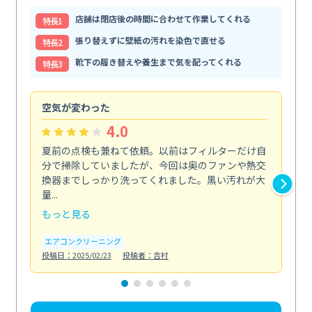
店舗は閉店後の時間に合わせて作業してくれる
特⻑1
張り替えずに壁紙の汚れを染色で直せる
特⻑2
靴下の履き替えや養生まで気を配ってくれる
特⻑3
空気が変わった
浴
4.0
夏前の点検も兼ねて依頼。以前はフィルターだけ自
掃
分で掃除していましたが、今回は奥のファンや熱交
た
換器までしっかり洗ってくれました。黒い汚れが大
キ
量...
安...
もっと見る
も
エアコンクリーニング
お
投稿日：2025/02/23
投稿者：吉村
投稿日