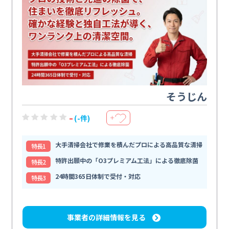
そうじん
-
(-件)
＋
大手清掃会社で修業を積んだプロによる高品質な清掃
特⻑1
特許出願中の「O3プレミアム工法」による徹底除菌
特⻑2
24時間365日体制で受付・対応
特⻑3
事業者の詳細情報を見る