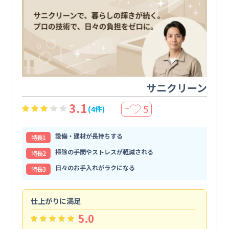
サニクリーン
3.1
5
(4件)
＋
設備・建材が長持ちする
特⻑1
掃除の手間やストレスが軽減される
特⻑2
日々のお手入れがラクになる
特⻑3
仕上がりに満足
親
5.0