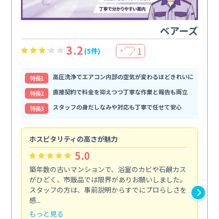
ベアーズ
3.2
1
(5件)
＋
高圧洗浄でエアコン内部の空気が変わるほどきれいに
特⻑1
直接契約で料金を抑えつつ丁寧な作業と報告も両立
特⻑2
スタッフの身だしなみや対応も丁寧で任せて安心
特⻑3
ホスピタリティの高さが魅力
法
5.0
築年数の古いマンションで、浴室のカビや石鹸カス
会
がひどく、市販品では限界がありお願いしました。
し
スタッフの方は、事前説明からすでにプロらしさを
あ
感...
い...
もっと見る
も