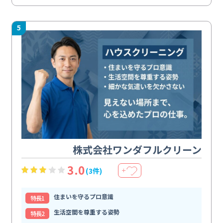
5
株式会社ワンダフルクリーン
3.0
(3件)
＋
住まいを守るプロ意識
特⻑1
生活空間を尊重する姿勢
特⻑2