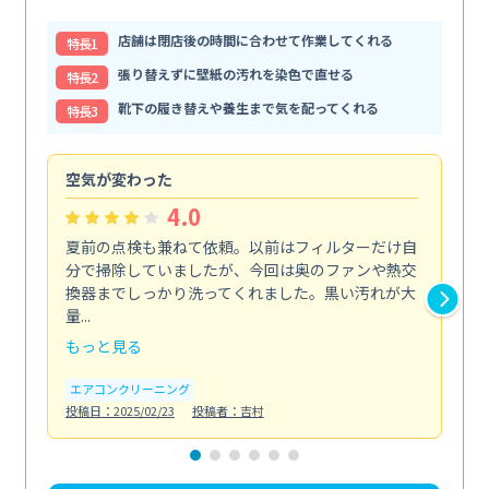
店舗は閉店後の時間に合わせて作業してくれる
特⻑1
張り替えずに壁紙の汚れを染色で直せる
特⻑2
靴下の履き替えや養生まで気を配ってくれる
特⻑3
空気が変わった
浴
4.0
夏前の点検も兼ねて依頼。以前はフィルターだけ自
掃
分で掃除していましたが、今回は奥のファンや熱交
た
換器までしっかり洗ってくれました。黒い汚れが大
キ
量...
安...
もっと見る
も
エアコンクリーニング
お
投稿日：2025/02/23
投稿者：吉村
投稿日