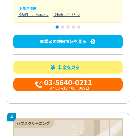
お風呂清掃
ト
投稿日：2025/02/12
投稿者：モリヤマ
投稿日
事業者の詳細情報を見る
料金を見る
03-5640-0211
9：00～18：00 365日
4