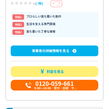
-
(-件)
＋
プロらしい落ち着いた動作
特⻑1
生活を支える専門意識
特⻑2
落ち着いた丁寧な接客
特⻑3
事業者の詳細情報を見る
料金を見る
0120-059-661
9:00〜18:00 受付：日祝 サ...