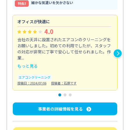
細かな気遣いを欠かさない
特⻑3
オフィスが快適に
納
4.0
会社の天井に設置されたエアコンのクリーニングを
浴
お願いしました。初めての利用でしたが、スタッフ
終
の対応が非常に丁寧で安心して任せられました。作
き
業...
し...
もっと見る
も
エアコンクリーニング
お
投稿日：2024/07/06
投稿者：石原です
投稿日
事業者の詳細情報を見る