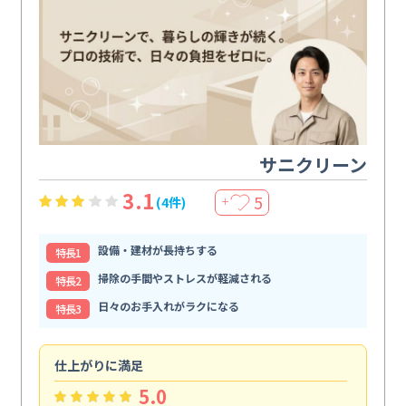
サニクリーン
3.1
5
(4件)
＋
設備・建材が長持ちする
特⻑1
掃除の手間やストレスが軽減される
特⻑2
日々のお手入れがラクになる
特⻑3
仕上がりに満足
親
5.0