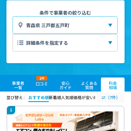
条件で事業者の絞り込む
3
件
事業者
安心
よくある
料金
口コミ
一覧
ガイド
質問
相場
並び替え :
おすすめ順
新着順
人気順
価格が安い順
評価が高い順
（7件）
評価
1