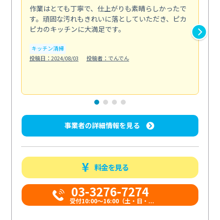
作業はとても丁寧で、仕上がりも素晴らしかったで
ス
す。頑固な汚れもきれいに落としていただき、ピカ
説
ピカのキッチンに大満足です。
の
い...
キッチン清掃
も
投稿日：2024/08/03
投稿者：でんでん
エ
投稿日
事業者の詳細情報を見る
料金を見る
03-3276-7274
受付10:00〜16:00（土・日・...