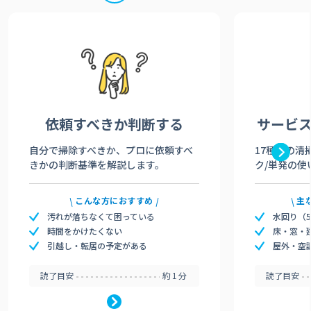
依頼すべきか
判断する
サービ
自分で掃除すべきか、プロに依頼すべ
17種類の清
きかの判断基準を解説します。
ク/単発の使
こんな方におすすめ
主
汚れが落ちなくて困っている
水回り（
時間をかけたくない
床・窓・
引越し・転居の予定がある
屋外・空
読了目安
約1分
読了目安