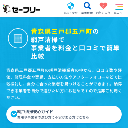
0
安心・安全
業者検索
お気に入り
メニュー
青森県三戸郡五戸町
の
網戸清掃で
事業者を料金と口コミで簡単
比較
青森県三戸郡五戸町の網戸清掃業者の中から、口コミ数や評
価、修理料金や実績、支払い方法やアフターフォローなどで比
較検討し、自分に合った業者を見つけることができます。納得
できる業者を自分で選びたい方にお勧めですので是非ご利用く
ださい。
網戸清掃安心ガイド
費用や事業者の選び方に不安がある方はこちら