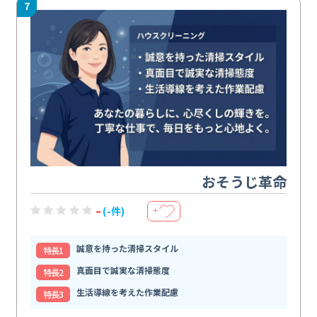
7
おそうじ革命
-
(-件)
＋
誠意を持った清掃スタイル
特⻑1
真面目で誠実な清掃態度
特⻑2
生活導線を考えた作業配慮
特⻑3