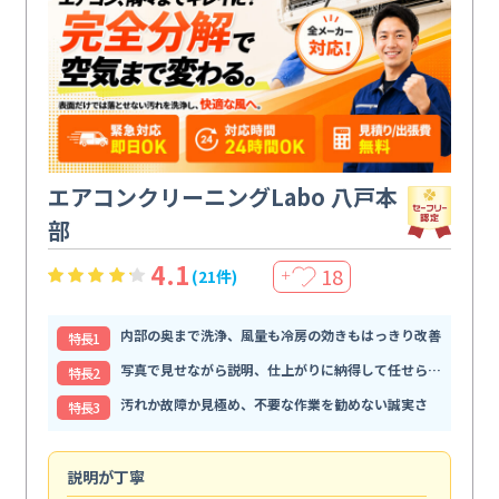
エアコンクリーニングLabo 八戸本
部
4.1
18
(21件)
＋
内部の奥まで洗浄、風量も冷房の効きもはっきり改善
特⻑1
写真で見せながら説明、仕上がりに納得して任せられる
特⻑2
汚れか故障か見極め、不要な作業を勧めない誠実さ
特⻑3
説明が丁寧
専