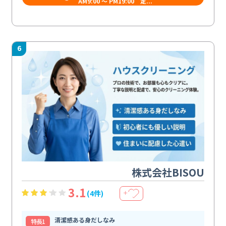
AM9:00 ～ PM19:00 定...
6
株式会社BISOU
3.1
(4件)
＋
清潔感ある身だしなみ
特⻑1