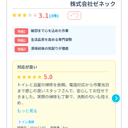
株式会社ゼネック
3.1
(3件)
＋
細部まで心を込めた作業
特⻑1
生活品質を高める専門姿勢
特⻑2
清掃前後の気配りが徹底
特⻑3
対応が良い
丁
5.0
トイレと浴室の掃除を依頼。電話対応から作業当日
油
まで感じの良いスタッフさんで、安心してお任せで
た
きました。実際の掃除も丁寧で、洗剤の匂いも控え
気
め...
発見.
もっと見る
も
トイレ清掃
キ
投稿日：2024/11/02
投稿者：foo
投稿日