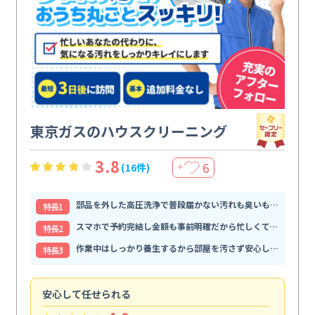
東京ガスのハウスクリーニング
3.8
6
(16件)
＋
部品を外した高圧洗浄で普段届かない汚れも臭いもすっきり解消
特⻑1
スマホで予約完結し金額も事前明確だから忙しくても頼みやすい
特⻑2
作業中はしっかり養生するから部屋を汚さず安心して任せられる
特⻑3
安心して任せられる
見