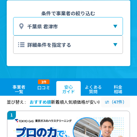
条件で事業者の絞り込む
3
件
事業者
安心
よくある
料金
口コミ
一覧
ガイド
質問
相場
並び替え :
おすすめ順
新着順
人気順
価格が安い順
評価が高い順
（47件）
評価
1