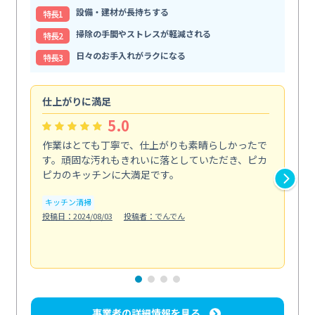
設備・建材が長持ちする
特⻑1
掃除の手間やストレスが軽減される
特⻑2
日々のお手入れがラクになる
特⻑3
仕上がりに満足
親
5.0
作業はとても丁寧で、仕上がりも素晴らしかったで
ス
す。頑固な汚れもきれいに落としていただき、ピカ
説
ピカのキッチンに大満足です。
の
い...
キッチン清掃
も
投稿日：2024/08/03
投稿者：でんでん
エ
投稿日
事業者の詳細情報を見る