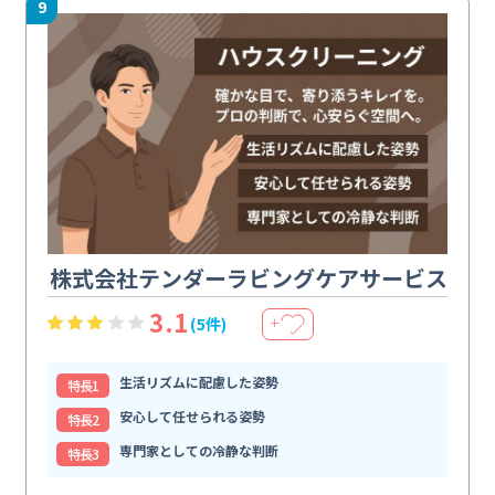
9
株式会社テンダーラビングケアサービス
3.1
(5件)
＋
生活リズムに配慮した姿勢
特⻑1
安心して任せられる姿勢
特⻑2
専門家としての冷静な判断
特⻑3