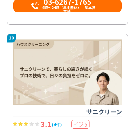
03-6267-1765
9時〜24時（年中無休） 基本営
業時...
10
サニクリーン
3.1
5
(4件)
＋