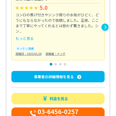
5.0
コンロの焦げ付きやシンク周りの水垢がひどく、ど
油
うにもならなかったので依頼しました。正直、ここ
し
まで丁寧にやってくれるとは思わず驚きました。シ
浄
ン...
2...
もっと見る
も
キッチン清掃
キ
投稿日：2025/01/18
投稿者：ナッチ
投稿日
事業者の詳細情報を見る
料金を見る
03-6456-0257