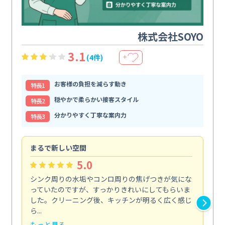
株式会社SOYO
3.1
(4件)
＋
お客様の負担を減らす動き
特⻑1
穏やかで柔らかい接客スタイル
特⻑2
分かりやすく丁寧な案内力
特⻑3
まるで新しい空間
清
5.0
シンク周りの水垢やコンロ周りの焦げつきが気にな
ト
っていたのですが、すっかりきれいにしてもらいま
依
した。クリーニング後、キッチンが明るく広く感じ
ッ
ら...
か...
もっと見る
も