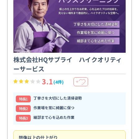
株式会社HQサプライ ハイクオリティ
ーサービス
3.1
(4件)
＋
丁寧さを大切にした清掃姿勢
特⻑1
作業場を常に綺麗に保つ
特⻑2
細部まで心を込めた作業
特⻑3
想像以上の仕上がり
ス