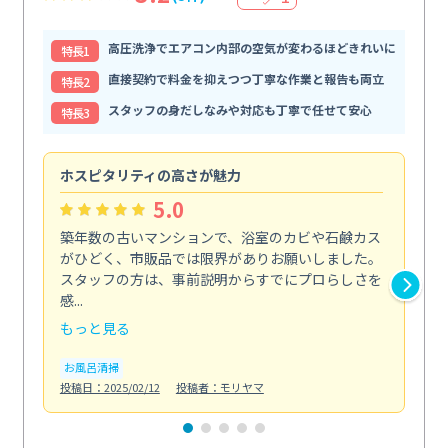
高圧洗浄でエアコン内部の空気が変わるほどきれいに
特⻑1
直接契約で料金を抑えつつ丁寧な作業と報告も両立
特⻑2
スタッフの身だしなみや対応も丁寧で任せて安心
特⻑3
ホスピタリティの高さが魅力
法
5.0
築年数の古いマンションで、浴室のカビや石鹸カス
会
がひどく、市販品では限界がありお願いしました。
し
スタッフの方は、事前説明からすでにプロらしさを
あ
感...
い...
もっと見る
も
お風呂清掃
ト
投稿日：2025/02/12
投稿者：モリヤマ
投稿日