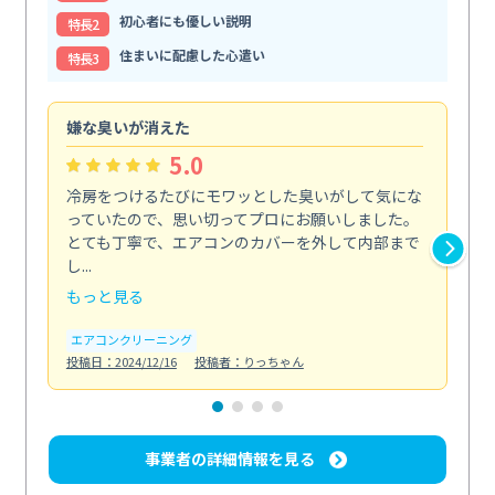
初心者にも優しい説明
特⻑2
住まいに配慮した心遣い
特⻑3
嫌な臭いが消えた
頼
5.0
冷房をつけるたびにモワッとした臭いがして気にな
毎
っていたので、思い切ってプロにお願いしました。
し
とても丁寧で、エアコンのカバーを外して内部まで
口
し...
な...
もっと見る
も
エアコンクリーニング
水
投稿日：2024/12/16
投稿者：りっちゃん
投稿日
事業者の詳細情報を見る