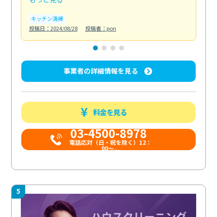
キッチン清掃
ト
投稿日：2024/08/28
投稿者：pon
投稿日
事業者の詳細情報を見る
料金を見る
03-4500-8978
電話応対（日・祝を除く）12：
00～...
5