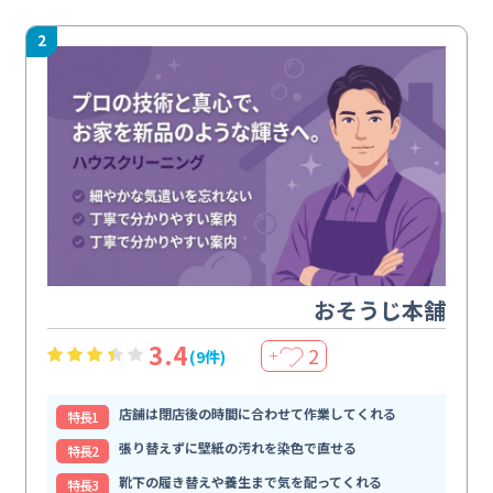
2
おそうじ本舗
3.4
2
(9件)
＋
店舗は閉店後の時間に合わせて作業してくれる
特⻑1
張り替えずに壁紙の汚れを染色で直せる
特⻑2
靴下の履き替えや養生まで気を配ってくれる
特⻑3