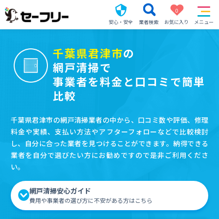
0
安心・安全
業者検索
お気に入り
メニュー
千葉県君津市
の
網戸清掃で
事業者を料金と口コミで簡単
比較
千葉県君津市の網戸清掃業者の中から、口コミ数や評価、修理
料金や実績、支払い方法やアフターフォローなどで比較検討
し、自分に合った業者を見つけることができます。納得できる
業者を自分で選びたい方にお勧めですので是非ご利用くださ
い。
網戸清掃安心ガイド
費用や事業者の選び方に不安がある方はこちら