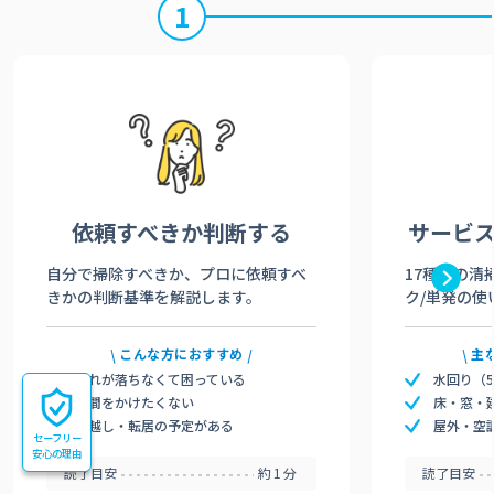
1
依頼すべきか
判断する
サービ
自分で掃除すべきか、プロに依頼すべ
17種類の清
きかの判断基準を解説します。
ク/単発の使
こんな方におすすめ
主
汚れが落ちなくて困っている
水回り（
時間をかけたくない
床・窓・
引越し・転居の予定がある
屋外・空
セーフリー
安心の理由
読了目安
約1分
読了目安