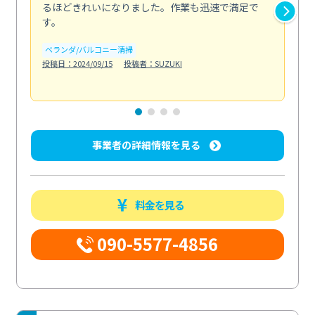
るほどきれいになりました。作業も迅速で満足で
く
す。
欲を.
も
ベランダ/バルコニー清掃
投稿日：2024/09/15
投稿者：SUZUKI
キ
投稿日
事業者の詳細情報を見る
料金を見る
090-5577-4856