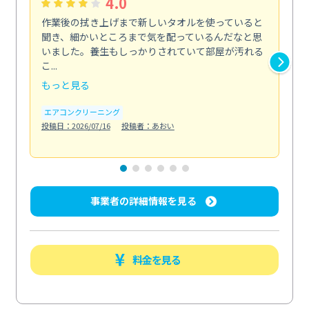
4.0
作業後の拭き上げまで新しいタオルを使っていると
ベ
聞き、細かいところまで気を配っているんだなと思
単
いました。養生もしっかりされていて部屋が汚れる
が
こ...
回...
もっと見る
も
エアコンクリーニング
ベラ
投稿日：2026/07/16
投稿者：あおい
投稿日
事業者の詳細情報を見る
料金を見る