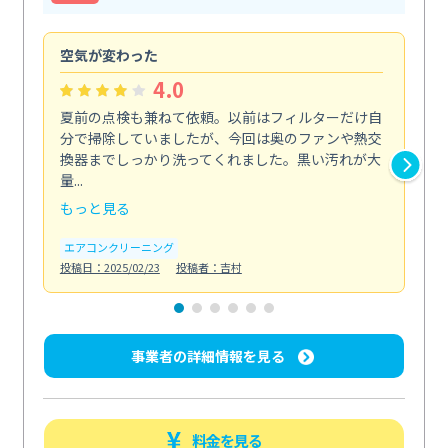
空気が変わった
浴
4.0
夏前の点検も兼ねて依頼。以前はフィルターだけ自
掃
分で掃除していましたが、今回は奥のファンや熱交
た
換器までしっかり洗ってくれました。黒い汚れが大
キ
量...
安...
もっと見る
も
エアコンクリーニング
お
投稿日：2025/02/23
投稿者：吉村
投稿日
事業者の詳細情報を見る
料金を見る