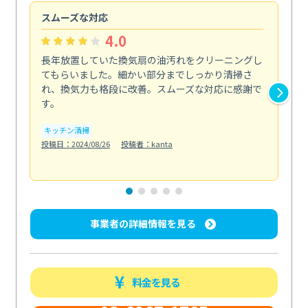
スムーズな対応
汚
4.0
長年放置していた換気扇の油汚れをクリーニングし
バ
てもらいました。細かい部分までしっかり清掃さ
な
れ、換気力も格段に改善。スムーズな対応に感謝で
ら
す。
そ...
も
キッチン清掃
投稿日：2024/08/26
投稿者：kanta
ベラ
投稿日
事業者の詳細情報を見る
料金を見る