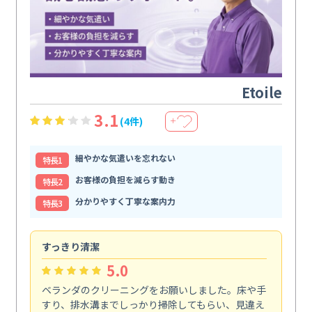
Etoile
3.1
(4件)
＋
細やかな気遣いを忘れない
特⻑1
お客様の負担を減らす動き
特⻑2
分かりやすく丁寧な案内力
特⻑3
すっきり清潔
キ
5.0
ベランダのクリーニングをお願いしました。床や手
コ
すり、排水溝までしっかり掃除してもらい、見違え
れ