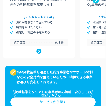
きかの判断基準を解説します。
ク/単発の使
こんな方におすすめ
主
汚れが落ちなくて困っている
水回り（
時間をかけたくない
床・窓・
引越し・転居の予定がある
屋外・空
読了目安
約1分
読了目安
高い掲載基準を通過した認定事業者やサポート体制
などの安全対策を整えているため、納得できる事業
者選びを安心して行えます。
掲載基準をクリアした事業者のみ掲載！安心してお
選びください！
サービスから探す