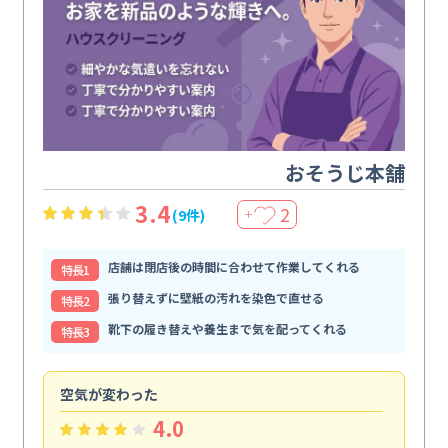
おそうじ本舗
3.4
2
(9件)
＋
店舗は閉店後の時間に合わせて作業してくれる
特⻑1
張り替えずに壁紙の汚れを染色で直せる
特⻑2
靴下の履き替えや養生まで気を配ってくれる
特⻑3
空気が変わった
浴
4.0