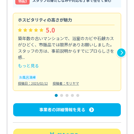
スタッフの身だしなみや対応も丁寧で任せて安心
特⻑3
ホスピタリティの高さが魅力
法
5.0
築年数の古いマンションで、浴室のカビや石鹸カス
会
がひどく、市販品では限界がありお願いしました。
し
スタッフの方は、事前説明からすでにプロらしさを
あ
感...
い...
もっと見る
も
お風呂清掃
ト
投稿日：2025/02/12
投稿者：モリヤマ
投稿日
事業者の詳細情報を見る