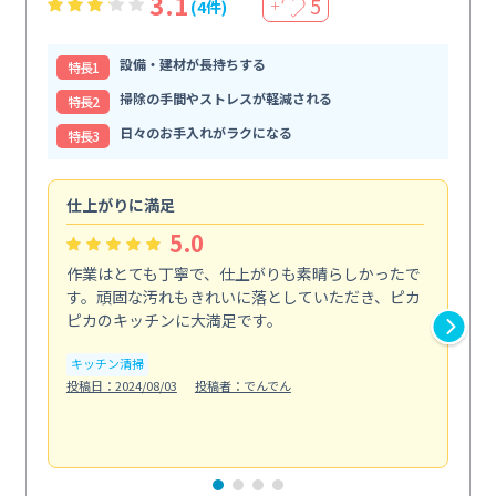
3.1
5
(4件)
＋
設備・建材が長持ちする
特⻑1
掃除の手間やストレスが軽減される
特⻑2
日々のお手入れがラクになる
特⻑3
仕上がりに満足
親
5.0
作業はとても丁寧で、仕上がりも素晴らしかったで
ス
す。頑固な汚れもきれいに落としていただき、ピカ
説
ピカのキッチンに大満足です。
の
い...
キッチン清掃
も
投稿日：2024/08/03
投稿者：でんでん
エ
投稿日