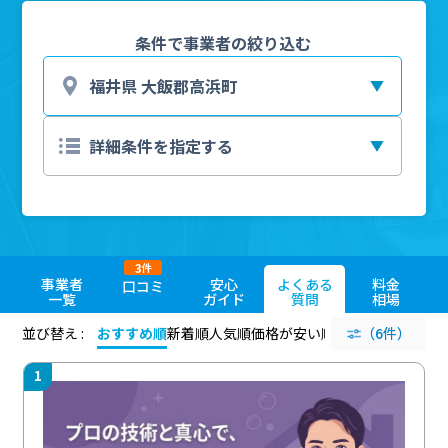
条件で事業者の絞り込む
3
件
事業者
安心
よくある
料金
口コミ
一覧
ガイド
質問
相場
並び替え :
おすすめ順
新着順
人気順
価格が安い順
評価が高い順
（6件）
評価
1