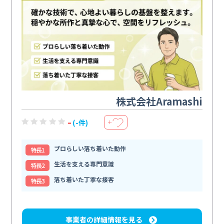
株式会社Aramashi
-
(-件)
＋
プロらしい落ち着いた動作
特⻑1
生活を支える専門意識
特⻑2
落ち着いた丁寧な接客
特⻑3
事業者の詳細情報を見る