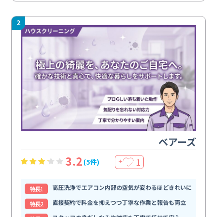
2
ベアーズ
3.2
1
(5件)
＋
高圧洗浄でエアコン内部の空気が変わるほどきれいに
特⻑1
直接契約で料金を抑えつつ丁寧な作業と報告も両立
特⻑2