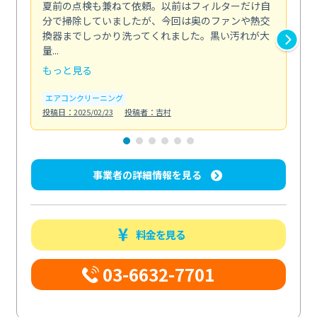
夏前の点検も兼ねて依頼。以前はフィルターだけ自
掃
分で掃除していましたが、今回は奥のファンや熱交
た
換器までしっかり洗ってくれました。黒い汚れが大
キ
量...
安...
もっと見る
も
エアコンクリーニング
お
投稿日：2025/02/23
投稿者：吉村
投稿日
事業者の詳細情報を見る
料金を見る
03-6632-7701