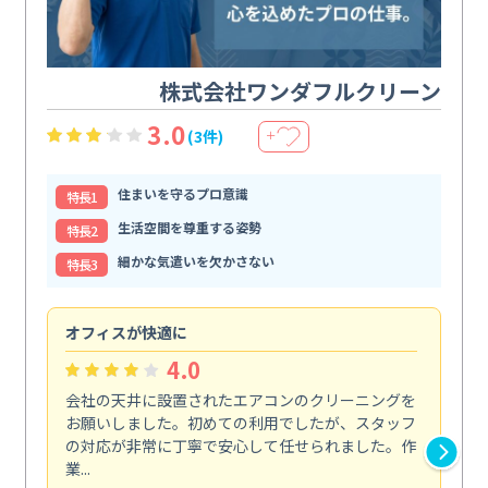
株式会社ワンダフルクリーン
3.0
(3件)
＋
住まいを守るプロ意識
特⻑1
生活空間を尊重する姿勢
特⻑2
細かな気遣いを欠かさない
特⻑3
オフィスが快適に
納
4.0
会社の天井に設置されたエアコンのクリーニングを
浴
お願いしました。初めての利用でしたが、スタッフ
終
の対応が非常に丁寧で安心して任せられました。作
き
業...
し...