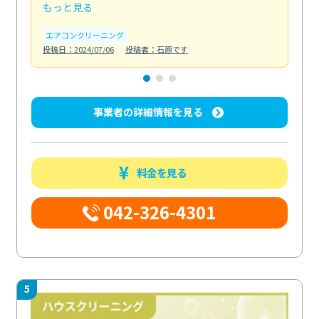
もっと見る
も
エアコンクリーニング
お
投稿日：2024/07/06
投稿者：石原です
投稿日
事業者の詳細情報を見る
料金を見る
042-326-4301
5