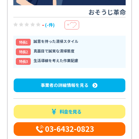
おそうじ革命
-
(-件)
＋
誠意を持った清掃スタイル
特⻑1
真面目で誠実な清掃態度
特⻑2
生活導線を考えた作業配慮
特⻑3
事業者の詳細情報を見る
料金を見る
03-6432-0823