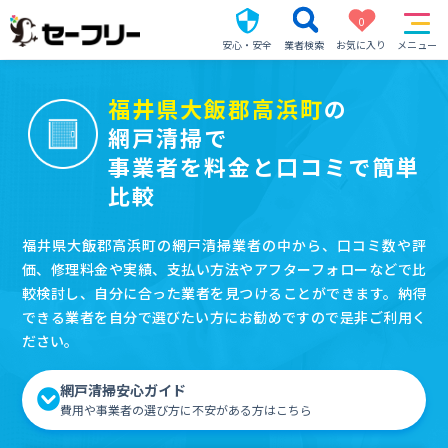
0
安心・安全
業者検索
お気に入り
メニュー
福井県大飯郡高浜町
の
網戸清掃で
事業者を料金と口コミで簡単
比較
福井県大飯郡高浜町の網戸清掃業者の中から、口コミ数や評
価、修理料金や実績、支払い方法やアフターフォローなどで比
較検討し、自分に合った業者を見つけることができます。納得
できる業者を自分で選びたい方にお勧めですので是非ご利用く
ださい。
網戸清掃安心ガイド
費用や事業者の選び方に不安がある方はこちら