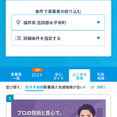
条件で事業者の絞り込む
3
件
事業者
安心
よくある
料金
口コミ
一覧
ガイド
質問
相場
並び替え :
おすすめ順
新着順
人気順
価格が安い順
評価が高い順
（6件）
評価
1