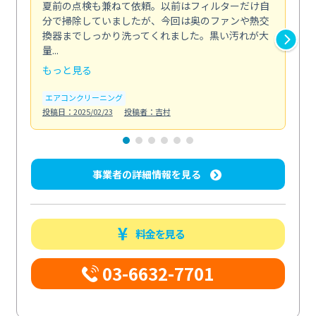
夏前の点検も兼ねて依頼。以前はフィルターだけ自
掃
分で掃除していましたが、今回は奥のファンや熱交
た
換器までしっかり洗ってくれました。黒い汚れが大
キ
量...
安...
もっと見る
も
エアコンクリーニング
お
投稿日：2025/02/23
投稿者：吉村
投稿日
事業者の詳細情報を見る
料金を見る
03-6632-7701