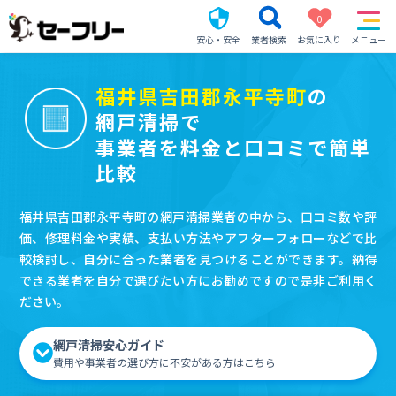
0
安心・安全
業者検索
お気に入り
メニュー
福井県吉田郡永平寺町
の
網戸清掃で
事業者を料金と口コミで簡単
比較
福井県吉田郡永平寺町の網戸清掃業者の中から、口コミ数や評
価、修理料金や実績、支払い方法やアフターフォローなどで比
較検討し、自分に合った業者を見つけることができます。納得
できる業者を自分で選びたい方にお勧めですので是非ご利用く
ださい。
網戸清掃安心ガイド
費用や事業者の選び方に不安がある方はこちら