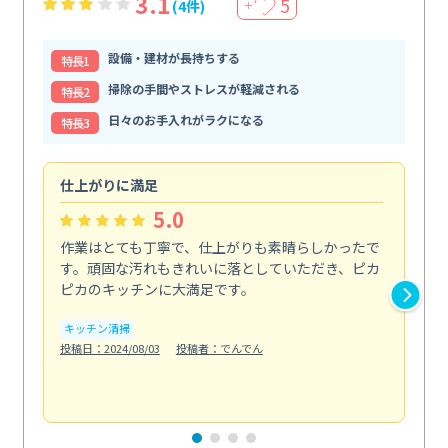
3.1
5
(4件)
＋
設備・建材が長持ちする
特⻑1
掃除の手間やストレスが軽減される
特⻑2
日々のお手入れがラクになる
特⻑3
仕上がりに満足
親
5.0
作業はとても丁寧で、仕上がりも素晴らしかったで
ス
す。頑固な汚れもきれいに落としていただき、ピカ
説
ピカのキッチンに大満足です。
の
い...
キッチン清掃
も
投稿日：2024/08/03
投稿者：でんでん
エ
投稿日