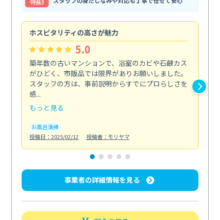
スタッフの身だしなみや対応も丁寧で任せて安心
特⻑3
ホスピタリティの高さが魅力
法
5.0
築年数の古いマンションで、浴室のカビや石鹸カス
会
がひどく、市販品では限界がありお願いしました。
し
スタッフの方は、事前説明からすでにプロらしさを
あ
感...
い...
もっと見る
も
お風呂清掃
ト
投稿日：2025/02/12
投稿者：モリヤマ
投稿日
事業者の詳細情報を見る