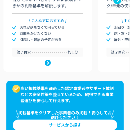
きかの判断基準を解説します。
ク/単発の使
こんな方におすすめ
主
汚れが落ちなくて困っている
水回り（
時間をかけたくない
床・窓・
引越し・転居の予定がある
屋外・空
読了目安
約1分
読了目安
高い掲載基準を通過した認定事業者やサポート体制
などの安全対策を整えているため、納得できる事業
者選びを安心して行えます。
掲載基準をクリアした事業者のみ掲載！安心してお
選びください！
サービスから探す