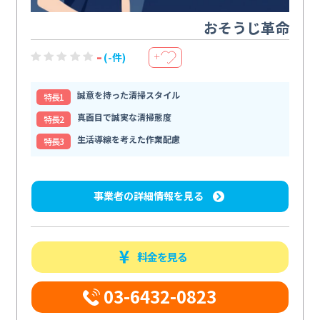
おそうじ革命
-
(-件)
＋
誠意を持った清掃スタイル
特⻑1
真面目で誠実な清掃態度
特⻑2
生活導線を考えた作業配慮
特⻑3
事業者の詳細情報を見る
料金を見る
03-6432-0823