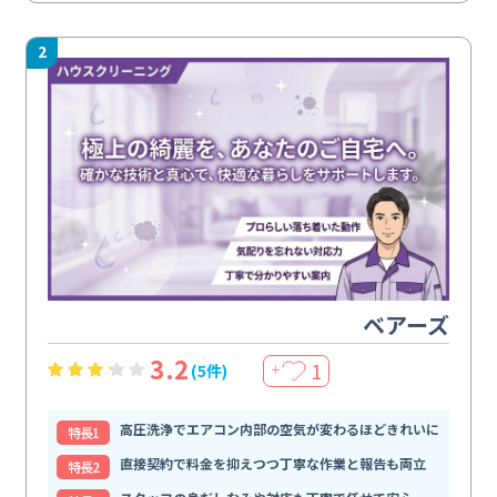
2
ベアーズ
3.2
1
(5件)
＋
高圧洗浄でエアコン内部の空気が変わるほどきれいに
特⻑1
直接契約で料金を抑えつつ丁寧な作業と報告も両立
特⻑2