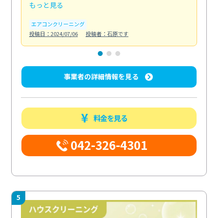
もっと見る
も
エアコンクリーニング
お
投稿日：2024/07/06
投稿者：石原です
投稿日
事業者の詳細情報を見る
料金を見る
042-326-4301
5