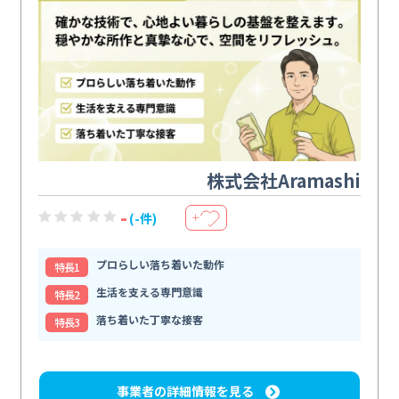
株式会社Aramashi
-
(-件)
＋
プロらしい落ち着いた動作
特⻑1
生活を支える専門意識
特⻑2
落ち着いた丁寧な接客
特⻑3
事業者の詳細情報を見る