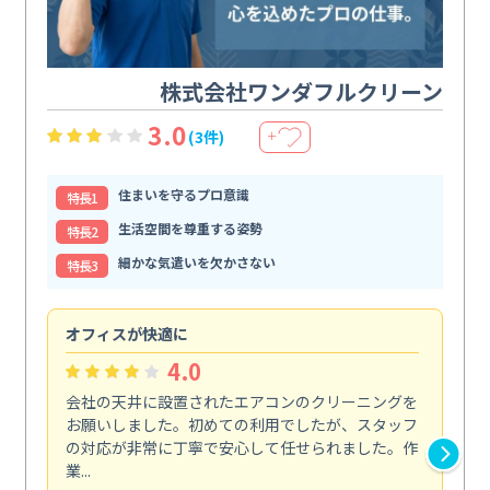
株式会社ワンダフルクリーン
3.0
(3件)
＋
住まいを守るプロ意識
特⻑1
生活空間を尊重する姿勢
特⻑2
細かな気遣いを欠かさない
特⻑3
オフィスが快適に
納
4.0
会社の天井に設置されたエアコンのクリーニングを
浴
お願いしました。初めての利用でしたが、スタッフ
終
の対応が非常に丁寧で安心して任せられました。作
き
業...
し...