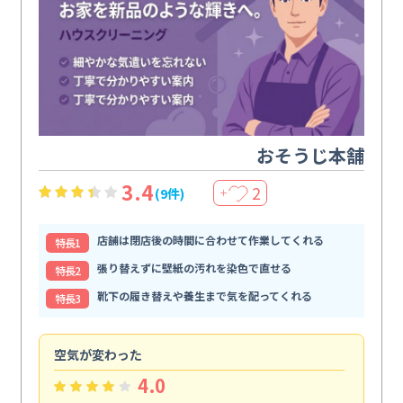
おそうじ本舗
3.4
2
(9件)
＋
店舗は閉店後の時間に合わせて作業してくれる
特⻑1
張り替えずに壁紙の汚れを染色で直せる
特⻑2
靴下の履き替えや養生まで気を配ってくれる
特⻑3
空気が変わった
浴
4.0