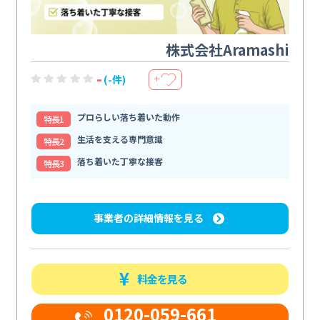
株式会社Aramashi
-
(-件)
＋
プロらしい落ち着いた動作
特⻑1
生活を支える専門意識
特⻑2
落ち着いた丁寧な接客
特⻑3
事業者の詳細情報を見る
料金を見る
0120-059-661