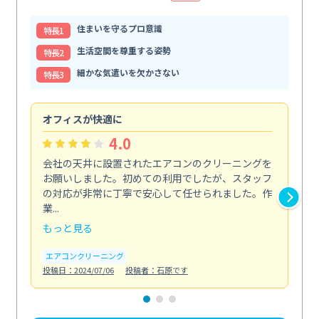
住まいを守るプロ意識
特⻑1
生活空間を尊重する姿勢
特⻑2
細かな気遣いを欠かさない
特⻑3
オフィスが快適に
納
4.0
会社の天井に設置されたエアコンのクリーニングを
浴
お願いしました。初めての利用でしたが、スタッフ
終
の対応が非常に丁寧で安心して任せられました。作
き
業...
し...
もっと見る
も
エアコンクリーニング
お
投稿日：2024/07/06
投稿者：石原です
投稿日