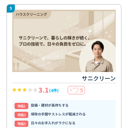
5
サニクリーン
3.1
5
(4件)
＋
設備・建材が長持ちする
特⻑1
掃除の手間やストレスが軽減される
特⻑2
日々のお手入れがラクになる
特⻑3