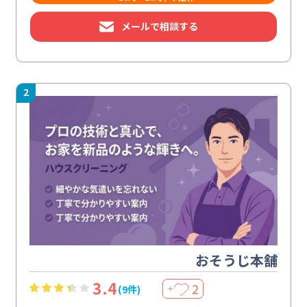
メールで相談する
2
おそうじ本舗
3.4
2
(9件)
＋