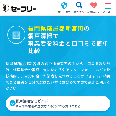
0
安心・安全
業者検索
お気に入り
メニュー
福岡県糟屋郡新宮町
の
網戸清掃で
事業者を料金と口コミで簡単
比較
福岡県糟屋郡新宮町の網戸清掃業者の中から、口コミ数や評
価、修理料金や実績、支払い方法やアフターフォローなどで比
較検討し、自分に合った業者を見つけることができます。納得
できる業者を自分で選びたい方にお勧めですので是非ご利用く
ださい。
網戸清掃安心ガイド
費用や事業者の選び方に不安がある方はこちら