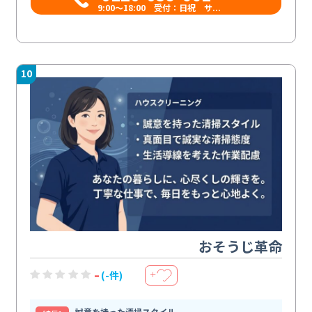
9:00〜18:00 受付：日祝 サ...
10
おそうじ革命
-
(-件)
＋
誠意を持った清掃スタイル