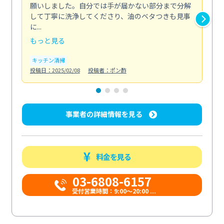
願いしました。自分では手が届かない部分まで分解
の
して丁寧に洗浄してくださり、油のベタつきも見事
れ
に...
け...
もっと見る
も
キッチン清掃
お
投稿日：2025/02/08
投稿者：ポン酢
投稿日
事業者の詳細情報を見る
料金を見る
03-6808-6157
受付営業時間：9:00〜20:00 ...