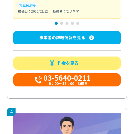
お風呂清掃
ト
投稿日：2025/02/12
投稿者：モリヤマ
投稿日
事業者の詳細情報を見る
料金を見る
03-5640-0211
9：00～18：00 365日
4