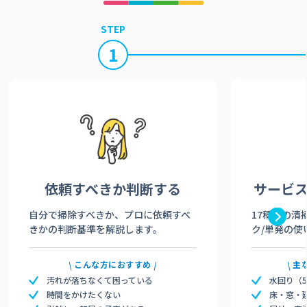
STEP
1
依頼すべきか
判断する
サービ
自分で掃除すべきか、プロに依頼すべ
17種類の清
きかの判断基準を解説します。
ク/単発の使
こんな方におすすめ
主
汚れが落ちなくて困っている
水回り（
時間をかけたくない
床・窓・