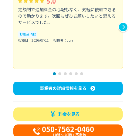
5.0
定額制で追加料金の心配もなく、気軽に依頼できる
定
ので助かります。次回もぜひお願いしたいと思える
し
サービスでした。
カ
お風呂清掃
りま
投稿日：2026/07/11
投稿者：Jun
も
水
投稿日
事業者の詳細情報を見る
料金を見る
050-7562-0460
10時～20時 / 不定休