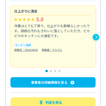
仕上がりに満足
親
5.0
作業はとても丁寧で、仕上がりも素晴らしかったで
ス
す。頑固な汚れもきれいに落としていただき、ピカ
説
ピカのキッチンに大満足です。
の
い...
キッチン清掃
も
投稿日：2024/08/03
投稿者：でんでん
エ
投稿日
事業者の詳細情報を見る
料金を見る