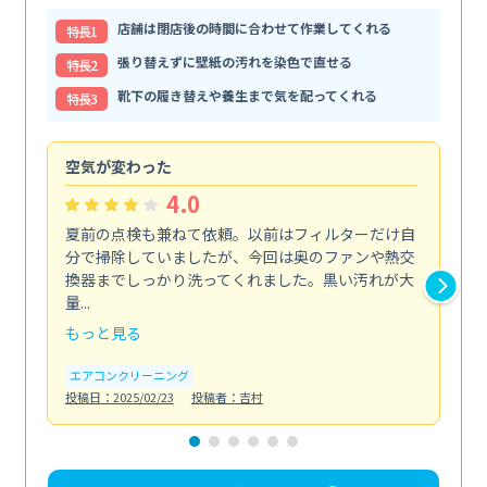
店舗は閉店後の時間に合わせて作業してくれる
特⻑1
張り替えずに壁紙の汚れを染色で直せる
特⻑2
靴下の履き替えや養生まで気を配ってくれる
特⻑3
空気が変わった
浴
4.0
夏前の点検も兼ねて依頼。以前はフィルターだけ自
掃
分で掃除していましたが、今回は奥のファンや熱交
た
換器までしっかり洗ってくれました。黒い汚れが大
キ
量...
安...
もっと見る
も
エアコンクリーニング
お
投稿日：2025/02/23
投稿者：吉村
投稿日