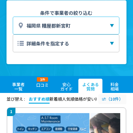
条件で事業者の絞り込む
3
件
事業者
安心
よくある
料金
口コミ
一覧
ガイド
質問
相場
並び替え :
おすすめ順
新着順
人気順
価格が安い順
評価が高い順
（10件）
評価
1