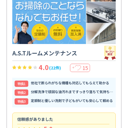
A.S.Tルームメンテナンス
4.0
15
(22件)
＋
他社で断られがちな機種も対応してもらえて助かる
特⻑1
分解洗浄で頑固な油汚れまですっきり落ちて気持ちいい
特⻑2
定額制と優しい洗剤で子どもがいても安心して頼める
特⻑3
信頼感がありました
ま