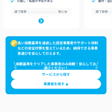
引越し・転居の予定がある
屋外・空
読了目安
約1分
読了目安
高い掲載基準を通過した認定事業者やサポート体制
などの安全対策を整えているため、納得できる事業
者選びを安心して行えます。
掲載基準をクリアした事業者のみ掲載！安心してお
選びください！
サービスから探す
事業者を探す