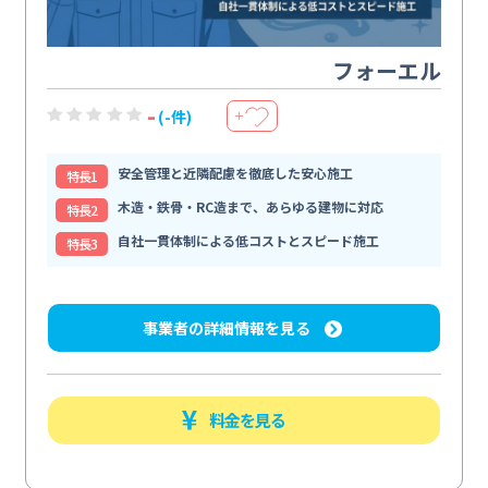
フォーエル
-
(-件)
＋
安全管理と近隣配慮を徹底した安心施工
特⻑1
木造・鉄骨・RC造まで、あらゆる建物に対応
特⻑2
自社一貫体制による低コストとスピード施工
特⻑3
事業者の詳細情報を見る
料金を見る