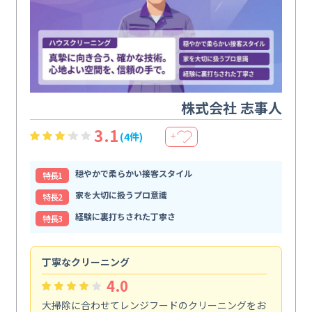
株式会社 志事人
3.1
(4件)
＋
穏やかで柔らかい接客スタイル
特⻑1
家を大切に扱うプロ意識
特⻑2
経験に裏打ちされた丁寧さ
特⻑3
丁寧なクリーニング
サ
4.0
大掃除に合わせてレンジフードのクリーニングをお
ト