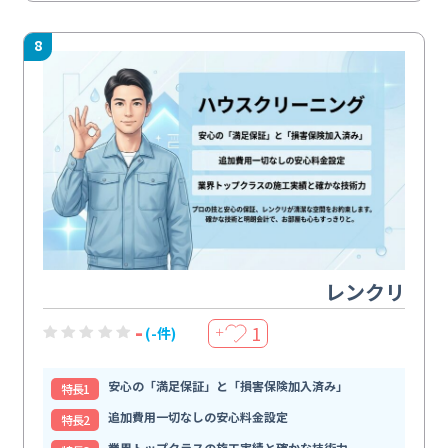
8
レンクリ
-
1
(-件)
＋
安心の「満足保証」と「損害保険加入済み」
特⻑1
追加費用一切なしの安心料金設定
特⻑2
業界トップクラスの施工実績と確かな技術力