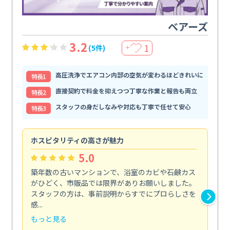
ベアーズ
3.2
1
(5件)
＋
高圧洗浄でエアコン内部の空気が変わるほどきれいに
特⻑1
直接契約で料金を抑えつつ丁寧な作業と報告も両立
特⻑2
スタッフの身だしなみや対応も丁寧で任せて安心
特⻑3
ホスピタリティの高さが魅力
法
5.0
築年数の古いマンションで、浴室のカビや石鹸カス
会
がひどく、市販品では限界がありお願いしました。
し
スタッフの方は、事前説明からすでにプロらしさを
あ
感...
い...
もっと見る
も