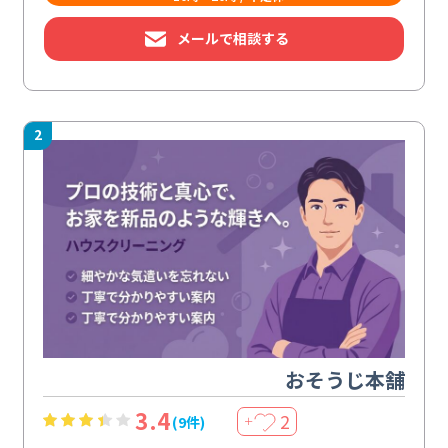
メールで相談する
2
おそうじ本舗
3.4
2
(9件)
＋