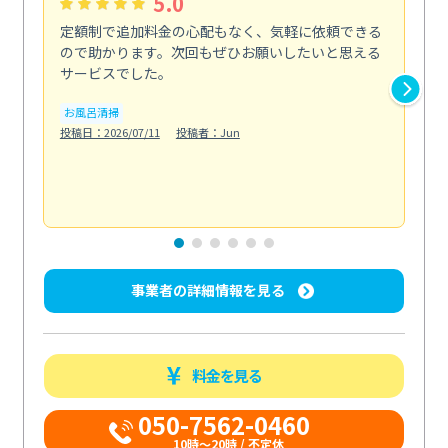
5.0
定額制で追加料金の心配もなく、気軽に依頼できる
定
ので助かります。次回もぜひお願いしたいと思える
し
サービスでした。
カ
お風呂清掃
りま
投稿日：2026/07/11
投稿者：Jun
も
水
投稿日
事業者の詳細情報を見る
料金を見る
050-7562-0460
10時～20時 / 不定休