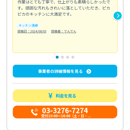
作業はとても丁寧で、仕上がりも素晴らしかったで
ス
す。頑固な汚れもきれいに落としていただき、ピカ
説
ピカのキッチンに大満足です。
の
い...
キッチン清掃
も
投稿日：2024/08/03
投稿者：でんでん
エ
投稿日
事業者の詳細情報を見る
料金を見る
03-3276-7274
受付10:00〜16:00（土・日・...