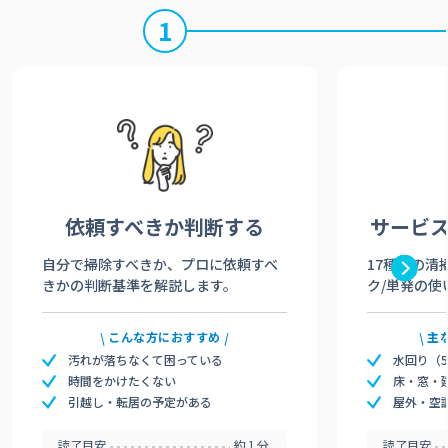
1
依頼すべきか
判断する
サービ
自分で掃除すべきか、プロに依頼すべ
17種類の清
きかの判断基準を解説します。
ク/単発の使
こんな方におすすめ
主
汚れが落ちなくて困っている
水回り（
時間をかけたくない
床・窓・
引越し・転居の予定がある
屋外・空
読了目安
約1分
読了目安