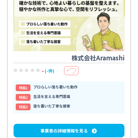
株式会社Aramashi
-
(-件)
＋
プロらしい落ち着いた動作
特⻑1
生活を支える専門意識
特⻑2
落ち着いた丁寧な接客
特⻑3
事業者の詳細情報を見る