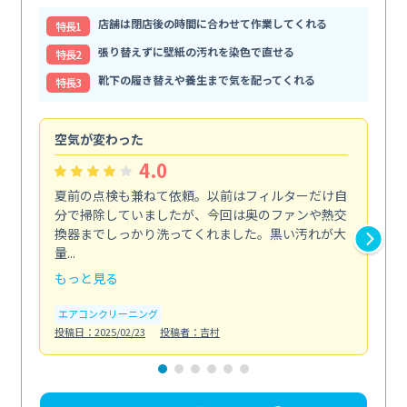
店舗は閉店後の時間に合わせて作業してくれる
特⻑1
張り替えずに壁紙の汚れを染色で直せる
特⻑2
靴下の履き替えや養生まで気を配ってくれる
特⻑3
空気が変わった
浴
4.0
夏前の点検も兼ねて依頼。以前はフィルターだけ自
掃
分で掃除していましたが、今回は奥のファンや熱交
た
換器までしっかり洗ってくれました。黒い汚れが大
キ
量...
安...
もっと見る
も
エアコンクリーニング
お
投稿日：2025/02/23
投稿者：吉村
投稿日