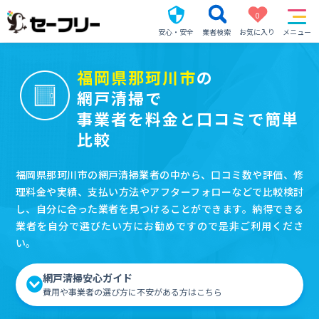
0
安心・安全
業者検索
お気に入り
メニュー
福岡県那珂川市
の
網戸清掃で
事業者を料金と口コミで簡単
比較
福岡県那珂川市の網戸清掃業者の中から、口コミ数や評価、修
理料金や実績、支払い方法やアフターフォローなどで比較検討
し、自分に合った業者を見つけることができます。納得できる
業者を自分で選びたい方にお勧めですので是非ご利用くださ
い。
網戸清掃安心ガイド
費用や事業者の選び方に不安がある方はこちら