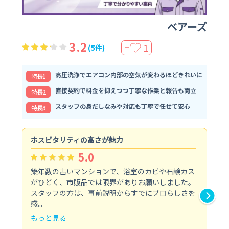
ベアーズ
3.2
1
(5件)
＋
高圧洗浄でエアコン内部の空気が変わるほどきれいに
特⻑1
直接契約で料金を抑えつつ丁寧な作業と報告も両立
特⻑2
スタッフの身だしなみや対応も丁寧で任せて安心
特⻑3
ホスピタリティの高さが魅力
法
5.0
築年数の古いマンションで、浴室のカビや石鹸カス
会
がひどく、市販品では限界がありお願いしました。
し
スタッフの方は、事前説明からすでにプロらしさを
あ
感...
い...
もっと見る
も