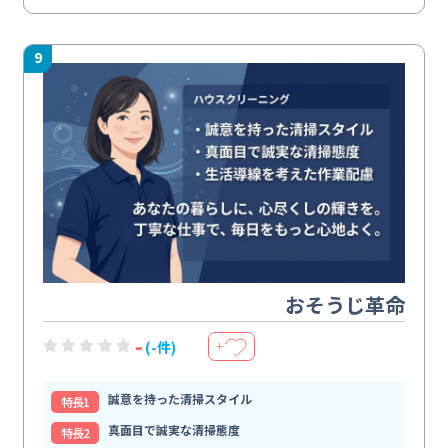
9
おそうじ革命
-
(-件)
＋
誠意を持った清掃スタイル
特⻑1
真面目で誠実な清掃態度
特⻑2