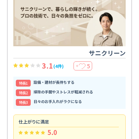
サニクリーン
3.1
5
(4件)
＋
設備・建材が長持ちする
特⻑1
掃除の手間やストレスが軽減される
特⻑2
日々のお手入れがラクになる
特⻑3
仕上がりに満足
親
5.0