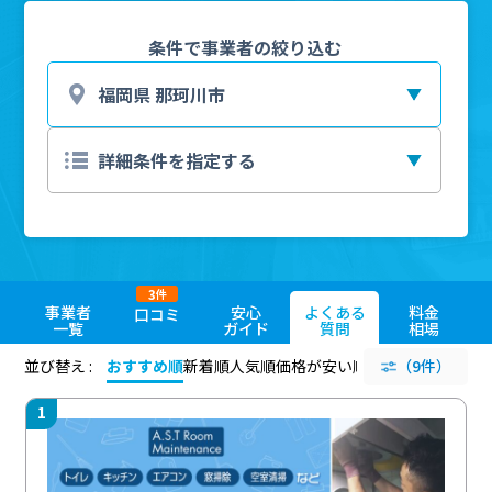
条件で事業者の絞り込む
3
件
事業者
安心
よくある
料金
口コミ
一覧
ガイド
質問
相場
並び替え :
おすすめ順
新着順
人気順
価格が安い順
評価が高い順
（9件）
評価
1