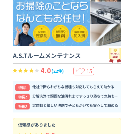
A.S.Tルームメンテナンス
4.0
15
(22件)
＋
他社で断られがちな機種も対応してもらえて助かる
特⻑1
分解洗浄で頑固な油汚れまですっきり落ちて気持ちいい
特⻑2
定額制と優しい洗剤で子どもがいても安心して頼める
特⻑3
信頼感がありました
ま