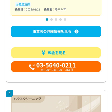
お風呂清掃
ト
投稿日：2025/02/12
投稿者：モリヤマ
投稿日
事業者の詳細情報を見る
料金を見る
03-5640-0211
9：00～18：00 365日
4