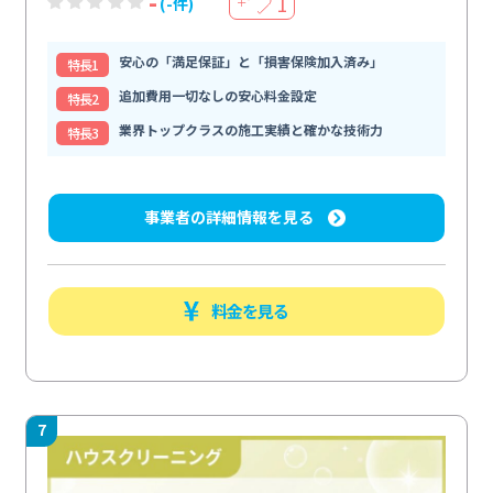
-
1
(-件)
＋
安心の「満足保証」と「損害保険加入済み」
特⻑1
追加費用一切なしの安心料金設定
特⻑2
業界トップクラスの施工実績と確かな技術力
特⻑3
事業者の詳細情報を見る
料金を見る
7