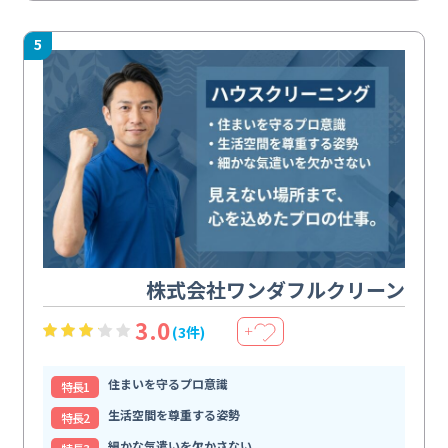
5
株式会社ワンダフルクリーン
3.0
(3件)
＋
住まいを守るプロ意識
特⻑1
生活空間を尊重する姿勢
特⻑2
細かな気遣いを欠かさない