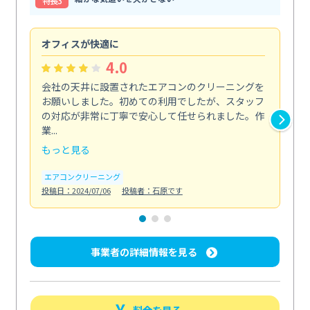
特⻑3
オフィスが快適に
納
4.0
会社の天井に設置されたエアコンのクリーニングを
浴
お願いしました。初めての利用でしたが、スタッフ
終
の対応が非常に丁寧で安心して任せられました。作
き
業...
し...
もっと見る
も
エアコンクリーニング
お
投稿日：2024/07/06
投稿者：石原です
投稿日
事業者の詳細情報を見る