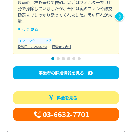
夏前の点検も兼ねて依頼。以前はフィルターだけ自
掃
分で掃除していましたが、今回は奥のファンや熱交
た
換器までしっかり洗ってくれました。黒い汚れが大
キ
量...
安...
もっと見る
も
エアコンクリーニング
お
投稿日：2025/02/23
投稿者：吉村
投稿日
事業者の詳細情報を見る
料金を見る
03-6632-7701