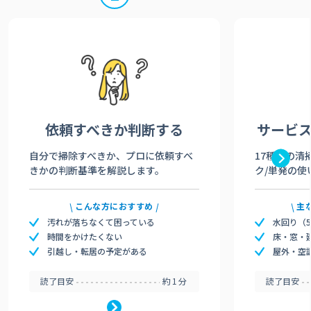
依頼すべきか
判断する
サービ
自分で掃除すべきか、プロに依頼すべ
17種類の清
きかの判断基準を解説します。
ク/単発の使
こんな方におすすめ
主
汚れが落ちなくて困っている
水回り（
時間をかけたくない
床・窓・
引越し・転居の予定がある
屋外・空
読了目安
約1分
読了目安