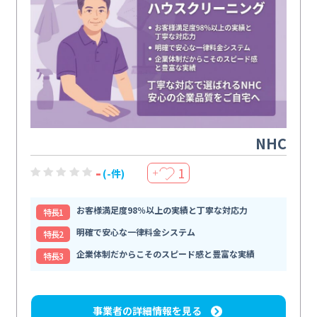
NHC
-
1
(-件)
＋
お客様満足度98％以上の実績と丁寧な対応力
特⻑1
明確で安心な一律料金システム
特⻑2
企業体制だからこそのスピード感と豊富な実績
特⻑3
事業者の詳細情報を見る