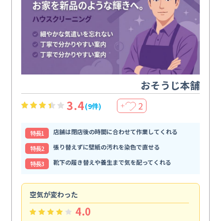
おそうじ本舗
3.4
2
(9件)
＋
店舗は閉店後の時間に合わせて作業してくれる
特⻑1
張り替えずに壁紙の汚れを染色で直せる
特⻑2
靴下の履き替えや養生まで気を配ってくれる
特⻑3
空気が変わった
浴
4.0