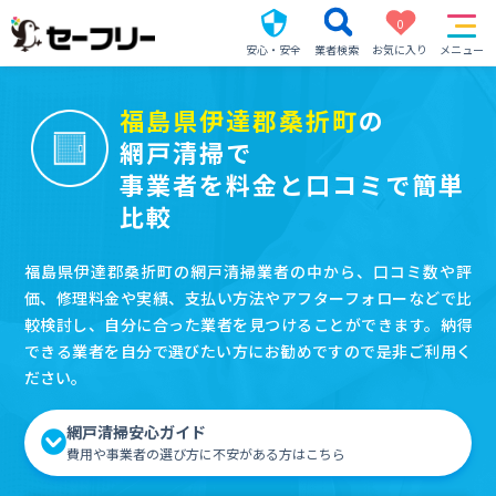
0
安心・安全
業者検索
お気に入り
メニュー
福島県伊達郡桑折町
の
網戸清掃で
事業者を料金と口コミで簡単
比較
福島県伊達郡桑折町の網戸清掃業者の中から、口コミ数や評
価、修理料金や実績、支払い方法やアフターフォローなどで比
較検討し、自分に合った業者を見つけることができます。納得
できる業者を自分で選びたい方にお勧めですので是非ご利用く
ださい。
網戸清掃安心ガイド
費用や事業者の選び方に不安がある方はこちら