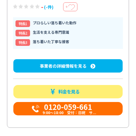
-
(-件)
＋
プロらしい落ち着いた動作
特⻑1
生活を支える専門意識
特⻑2
落ち着いた丁寧な接客
特⻑3
事業者の詳細情報を見る
料金を見る
0120-059-661
9:00〜18:00 受付：日祝 サ...