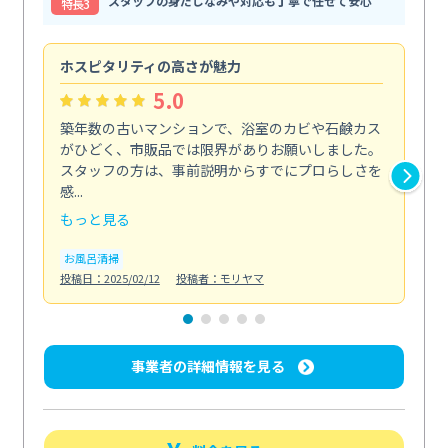
スタッフの身だしなみや対応も丁寧で任せて安心
特⻑3
ホスピタリティの高さが魅力
法
5.0
築年数の古いマンションで、浴室のカビや石鹸カス
会
がひどく、市販品では限界がありお願いしました。
し
スタッフの方は、事前説明からすでにプロらしさを
あ
感...
い...
もっと見る
も
お風呂清掃
ト
投稿日：2025/02/12
投稿者：モリヤマ
投稿日
事業者の詳細情報を見る