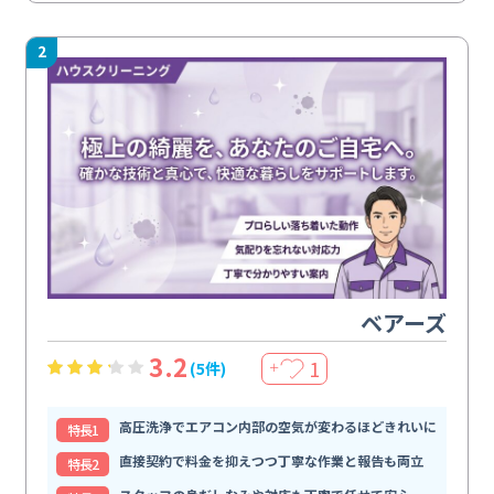
2
ベアーズ
3.2
1
(5件)
＋
高圧洗浄でエアコン内部の空気が変わるほどきれいに
特⻑1
直接契約で料金を抑えつつ丁寧な作業と報告も両立
特⻑2