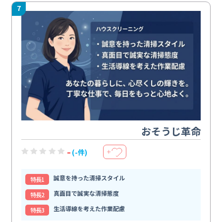
7
おそうじ革命
-
(-件)
＋
誠意を持った清掃スタイル
特⻑1
真面目で誠実な清掃態度
特⻑2
生活導線を考えた作業配慮
特⻑3