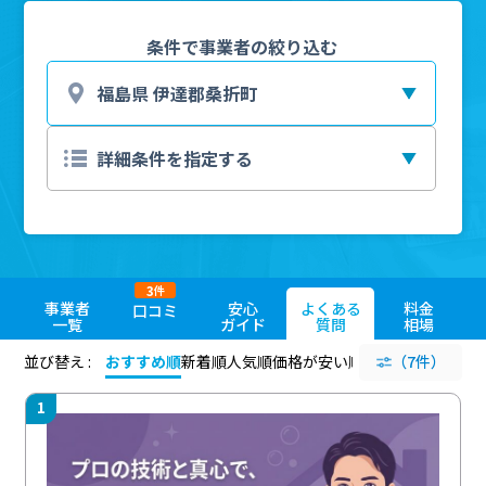
条件で事業者の絞り込む
3
件
事業者
安心
よくある
料金
口コミ
一覧
ガイド
質問
相場
並び替え :
おすすめ順
新着順
人気順
価格が安い順
評価が高い順
（7件）
評価
1