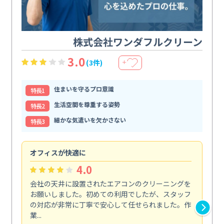
株式会社ワンダフルクリーン
3.0
(3件)
＋
住まいを守るプロ意識
特⻑1
生活空間を尊重する姿勢
特⻑2
細かな気遣いを欠かさない
特⻑3
オフィスが快適に
納
4.0
会社の天井に設置されたエアコンのクリーニングを
浴
お願いしました。初めての利用でしたが、スタッフ
終
の対応が非常に丁寧で安心して任せられました。作
き
業...
し...