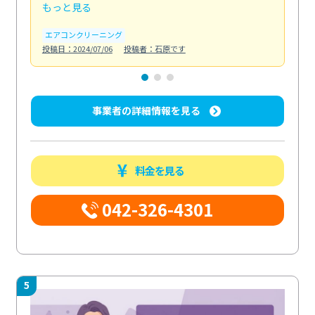
もっと見る
も
エアコンクリーニング
お
投稿日：2024/07/06
投稿者：石原です
投稿日
事業者の詳細情報を見る
料金を見る
042-326-4301
5