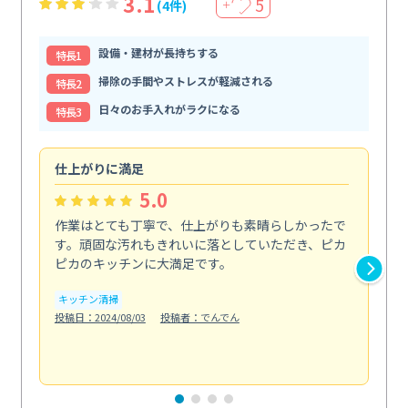
3.1
5
(4件)
＋
設備・建材が長持ちする
特⻑1
掃除の手間やストレスが軽減される
特⻑2
日々のお手入れがラクになる
特⻑3
仕上がりに満足
親
5.0
作業はとても丁寧で、仕上がりも素晴らしかったで
ス
す。頑固な汚れもきれいに落としていただき、ピカ
説
ピカのキッチンに大満足です。
の
い...
キッチン清掃
も
投稿日：2024/08/03
投稿者：でんでん
エ
投稿日