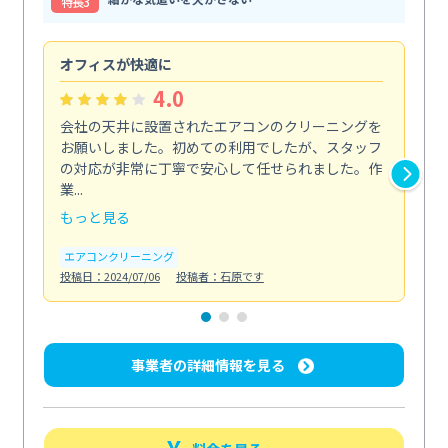
特⻑3
オフィスが快適に
納
4.0
会社の天井に設置されたエアコンのクリーニングを
浴
お願いしました。初めての利用でしたが、スタッフ
終
の対応が非常に丁寧で安心して任せられました。作
き
業...
し...
もっと見る
も
エアコンクリーニング
お
投稿日：2024/07/06
投稿者：石原です
投稿日
事業者の詳細情報を見る