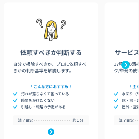
依頼すべきか
判断する
サービ
自分で掃除すべきか、プロに依頼すべ
17種類の清
きかの判断基準を解説します。
ク/単発の使
こんな方におすすめ
主
汚れが落ちなくて困っている
水回り（
時間をかけたくない
床・窓・
引越し・転居の予定がある
屋外・空
読了目安
約1分
読了目安