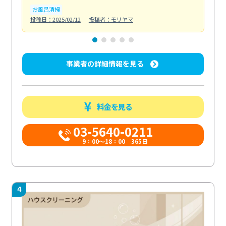
お風呂清掃
ト
投稿日：2025/02/12
投稿者：モリヤマ
投稿日
事業者の詳細情報を見る
料金を見る
03-5640-0211
9：00～18：00 365日
4