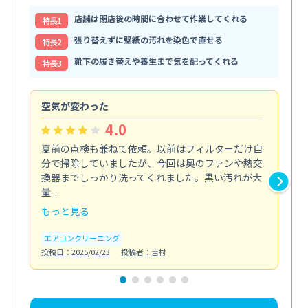
店舗は閉店後の時間に合わせて作業してくれる
特⻑1
張り替えずに壁紙の汚れを染色で直せる
特⻑2
靴下の履き替えや養生まで気を配ってくれる
特⻑3
空気が変わった
浴
4.0
夏前の点検も兼ねて依頼。以前はフィルターだけ自
掃
分で掃除していましたが、今回は奥のファンや熱交
た
換器までしっかり洗ってくれました。黒い汚れが大
キ
量...
安...
もっと見る
も
エアコンクリーニング
お
投稿日：2025/02/23
投稿者：吉村
投稿日