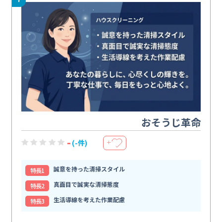
おそうじ革命
-
(-件)
＋
誠意を持った清掃スタイル
特⻑1
真面目で誠実な清掃態度
特⻑2
生活導線を考えた作業配慮
特⻑3