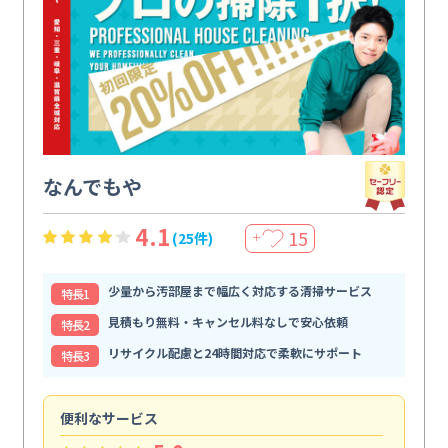
なんでもや
4.1
15
(25件)
＋
少量から汚部屋まで幅広く対応する清掃サービス
特⻑1
見積もり無料・キャンセル料なしで安心依頼
特⻑2
リサイクル配慮と24時間対応で柔軟にサポート
特⻑3
便利なサービス
頼