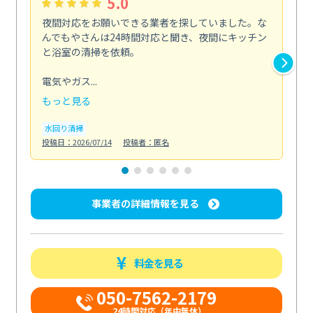
5.0
夜間対応をお願いできる業者を探していました。な
ペ
んでもやさんは24時間対応と聞き、夜間にキッチン
感
と浴室の清掃を依頼。
簡
ど...
電気やガス...
も
もっと見る
エ
投稿日
水回り清掃
投稿日：2026/07/14
投稿者：匿名
事業者の詳細情報を見る
料金を見る
050-7562-2179
24時間対応（年中無休）