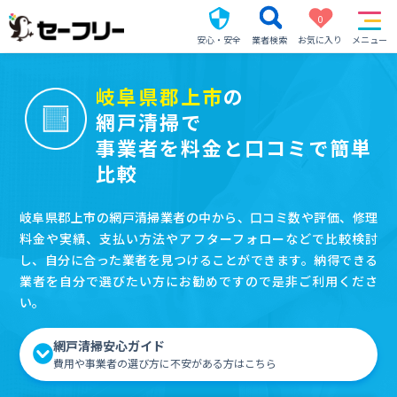
0
安心・安全
業者検索
お気に入り
メニュー
岐阜県郡上市
の
網戸清掃で
事業者を料金と口コミで簡単
比較
岐阜県郡上市の網戸清掃業者の中から、口コミ数や評価、修理
料金や実績、支払い方法やアフターフォローなどで比較検討
し、自分に合った業者を見つけることができます。納得できる
業者を自分で選びたい方にお勧めですので是非ご利用くださ
い。
網戸清掃安心ガイド
費用や事業者の選び方に不安がある方はこちら