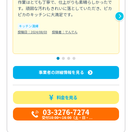
作業はとても丁寧で、仕上がりも素晴らしかったで
ス
す。頑固な汚れもきれいに落としていただき、ピカ
説
ピカのキッチンに大満足です。
の
い...
キッチン清掃
も
投稿日：2024/08/03
投稿者：でんでん
エ
投稿日
事業者の詳細情報を見る
料金を見る
03-3276-7274
受付10:00〜16:00（土・日・...