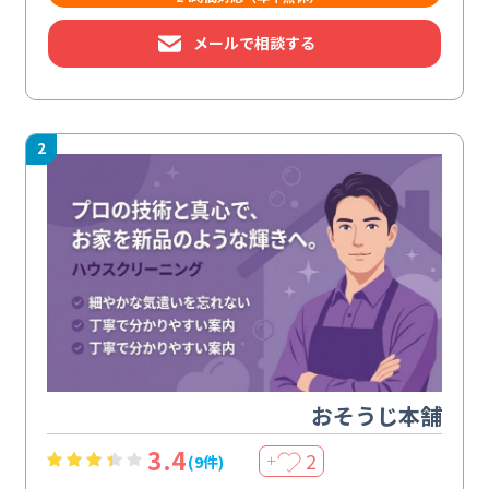
メールで相談する
2
おそうじ本舗
3.4
2
(9件)
＋