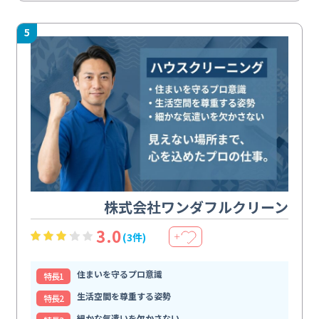
5
株式会社ワンダフルクリーン
3.0
(3件)
＋
住まいを守るプロ意識
特⻑1
生活空間を尊重する姿勢
特⻑2
細かな気遣いを欠かさない