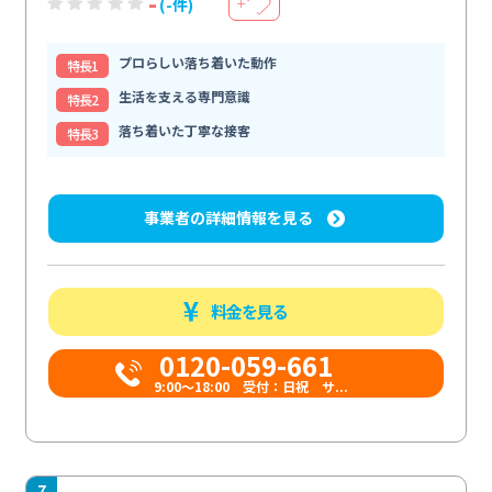
-
(-件)
＋
プロらしい落ち着いた動作
特⻑1
生活を支える専門意識
特⻑2
落ち着いた丁寧な接客
特⻑3
事業者の詳細情報を見る
料金を見る
0120-059-661
9:00〜18:00 受付：日祝 サ...
7