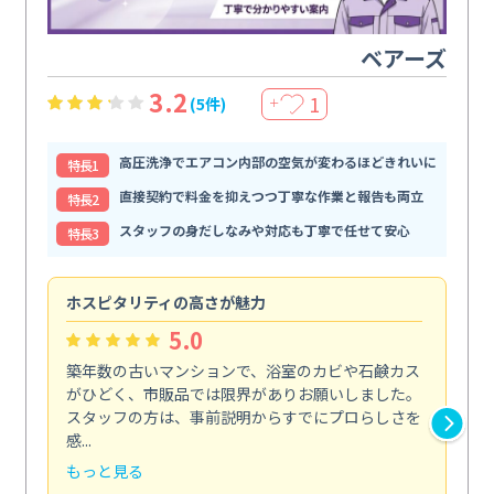
ベアーズ
3.2
1
(5件)
＋
高圧洗浄でエアコン内部の空気が変わるほどきれいに
特⻑1
直接契約で料金を抑えつつ丁寧な作業と報告も両立
特⻑2
スタッフの身だしなみや対応も丁寧で任せて安心
特⻑3
ホスピタリティの高さが魅力
法
5.0
築年数の古いマンションで、浴室のカビや石鹸カス
会
がひどく、市販品では限界がありお願いしました。
し
スタッフの方は、事前説明からすでにプロらしさを
あ
感...
い...
もっと見る
も