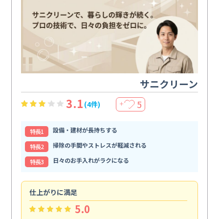
サニクリーン
3.1
5
(4件)
＋
設備・建材が長持ちする
特⻑1
掃除の手間やストレスが軽減される
特⻑2
日々のお手入れがラクになる
特⻑3
仕上がりに満足
親
5.0