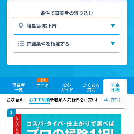
条件で事業者の絞り込む
3
件
事業者
安心
よくある
料金
口コミ
一覧
ガイド
質問
相場
並び替え :
おすすめ順
新着順
人気順
価格が安い順
評価が高い順
（7件）
評価
1