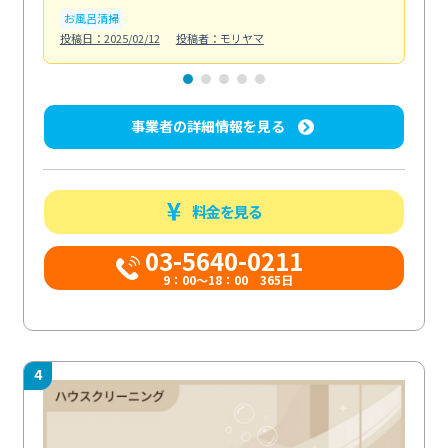
お風呂清掃
ト
投稿日：2025/02/12
投稿者：モリヤマ
投稿日
事業者の詳細情報を見る
料金を見る
03-5640-0211
9：00～18：00 365日
4