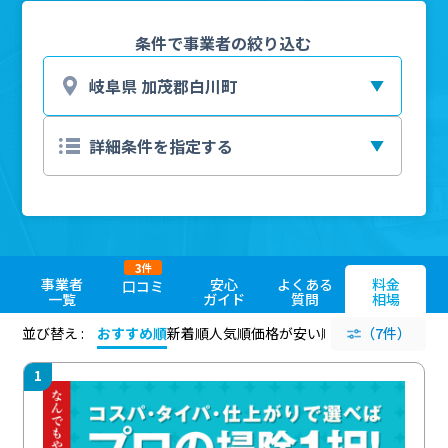
条件で事業者の絞り込む
3
件
事業者
安心
よくある
料金
口コミ
一覧
ガイド
質問
相場
並び替え :
おすすめ順
新着順
人気順
価格が安い順
評価が高い順
（7件）
評価
1