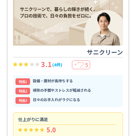
サニクリーン
3.1
5
(4件)
＋
設備・建材が長持ちする
特⻑1
掃除の手間やストレスが軽減される
特⻑2
日々のお手入れがラクになる
特⻑3
仕上がりに満足
親
5.0