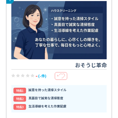
おそうじ革命
-
(-件)
＋
誠意を持った清掃スタイル
特⻑1
真面目で誠実な清掃態度
特⻑2
生活導線を考えた作業配慮
特⻑3