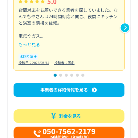
5.0
夜間対応をお願いできる業者を探していました。な
ペ
んでもやさんは24時間対応と聞き、夜間にキッチン
感
と浴室の清掃を依頼。
簡
ど...
電気やガス...
も
もっと見る
エ
投稿日
水回り清掃
投稿日：2026/07/14
投稿者：匿名
事業者の詳細情報を見る
料金を見る
050-7562-2179
24時間対応（年中無休）