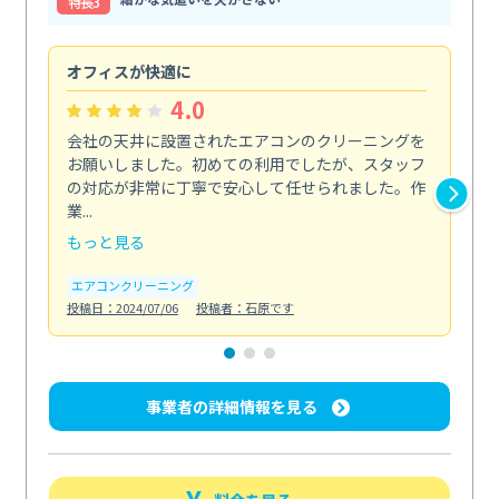
特⻑3
オフィスが快適に
納
4.0
会社の天井に設置されたエアコンのクリーニングを
浴
お願いしました。初めての利用でしたが、スタッフ
終
の対応が非常に丁寧で安心して任せられました。作
き
業...
し...
もっと見る
も
エアコンクリーニング
お
投稿日：2024/07/06
投稿者：石原です
投稿日
事業者の詳細情報を見る