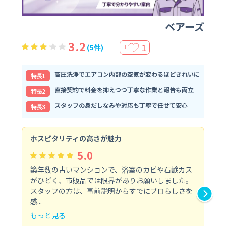
ベアーズ
3.2
1
(5件)
＋
高圧洗浄でエアコン内部の空気が変わるほどきれいに
特⻑1
直接契約で料金を抑えつつ丁寧な作業と報告も両立
特⻑2
スタッフの身だしなみや対応も丁寧で任せて安心
特⻑3
ホスピタリティの高さが魅力
法
5.0
築年数の古いマンションで、浴室のカビや石鹸カス
会
がひどく、市販品では限界がありお願いしました。
し
スタッフの方は、事前説明からすでにプロらしさを
あ
感...
い...
もっと見る
も