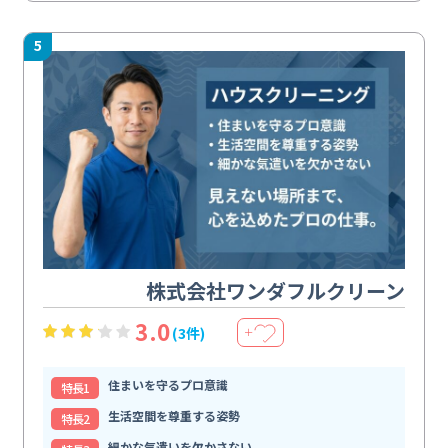
5
株式会社ワンダフルクリーン
3.0
(3件)
＋
住まいを守るプロ意識
特⻑1
生活空間を尊重する姿勢
特⻑2
細かな気遣いを欠かさない