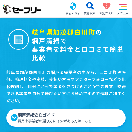
0
安心・安全
業者検索
お気に入り
メニュー
岐阜県加茂郡白川町
の
網戸清掃で
事業者を料金と口コミで簡単
比較
岐阜県加茂郡白川町の網戸清掃業者の中から、口コミ数や評
価、修理料金や実績、支払い方法やアフターフォローなどで比
較検討し、自分に合った業者を見つけることができます。納得
できる業者を自分で選びたい方にお勧めですので是非ご利用く
ださい。
網戸清掃安心ガイド
費用や事業者の選び方に不安がある方はこちら