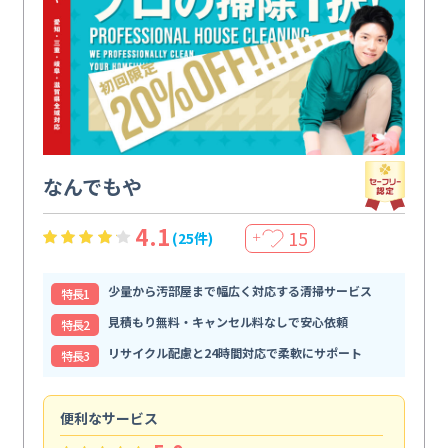
なんでもや
4.1
15
(25件)
＋
少量から汚部屋まで幅広く対応する清掃サービス
特⻑1
見積もり無料・キャンセル料なしで安心依頼
特⻑2
リサイクル配慮と24時間対応で柔軟にサポート
特⻑3
便利なサービス
頼