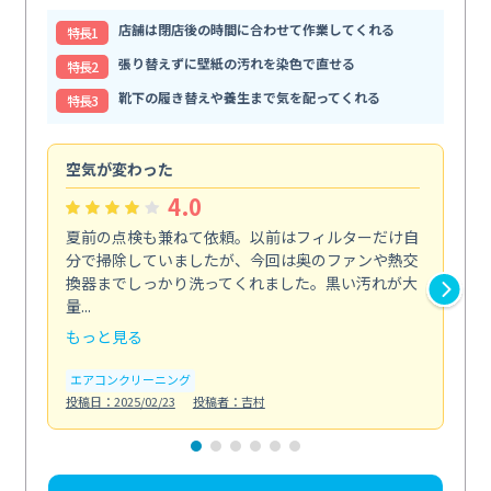
店舗は閉店後の時間に合わせて作業してくれる
特⻑1
張り替えずに壁紙の汚れを染色で直せる
特⻑2
靴下の履き替えや養生まで気を配ってくれる
特⻑3
空気が変わった
浴
4.0
夏前の点検も兼ねて依頼。以前はフィルターだけ自
掃
分で掃除していましたが、今回は奥のファンや熱交
た
換器までしっかり洗ってくれました。黒い汚れが大
キ
量...
安...
もっと見る
も
エアコンクリーニング
お
投稿日：2025/02/23
投稿者：吉村
投稿日