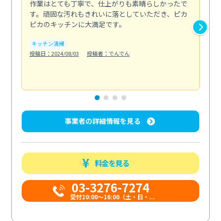
作業はとても丁寧で、仕上がりも素晴らしかったで
ス
す。頑固な汚れもきれいに落としていただき、ピカ
説
ピカのキッチンに大満足です。
の
い...
キッチン清掃
も
投稿日：2024/08/03
投稿者：でんでん
エ
投稿日
事業者の詳細情報を見る
料金を見る
03-3276-7274
受付10:00〜16:00（土・日・...