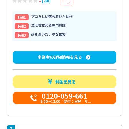
-
(-件)
＋
プロらしい落ち着いた動作
特⻑1
生活を支える専門意識
特⻑2
落ち着いた丁寧な接客
特⻑3
事業者の詳細情報を見る
料金を見る
0120-059-661
9:00〜18:00 受付：日祝 サ...
7