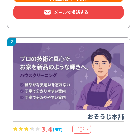
メールで相談する
2
おそうじ本舗
3.4
2
(9件)
＋