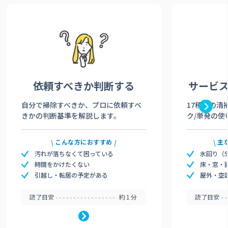
依頼すべきか
判断する
サービ
自分で掃除すべきか、プロに依頼すべ
17種類の清
きかの判断基準を解説します。
ク/単発の使
こんな方におすすめ
主
汚れが落ちなくて困っている
水回り（
時間をかけたくない
床・窓・
引越し・転居の予定がある
屋外・空
読了目安
約1分
読了目安