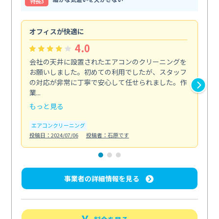
特⻑3
オフィスが快適に
納
4.0
会社の天井に設置されたエアコンのクリーニングを
浴
お願いしました。初めての利用でしたが、スタッフ
終
の対応が非常に丁寧で安心して任せられました。作
き
業...
し...
もっと見る
も
エアコンクリーニング
お
投稿日：2024/07/06
投稿者：石原です
投稿日
事業者の詳細情報を見る