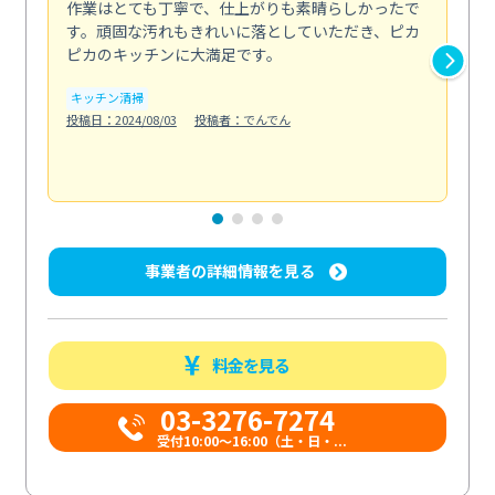
作業はとても丁寧で、仕上がりも素晴らしかったで
ス
す。頑固な汚れもきれいに落としていただき、ピカ
説
ピカのキッチンに大満足です。
の
い...
キッチン清掃
も
投稿日：2024/08/03
投稿者：でんでん
エ
投稿日
事業者の詳細情報を見る
料金を見る
03-3276-7274
受付10:00〜16:00（土・日・...