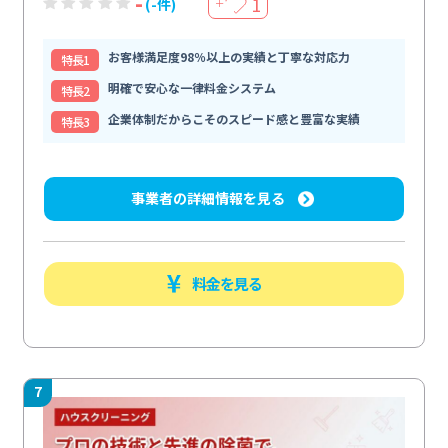
-
1
(-件)
＋
お客様満足度98％以上の実績と丁寧な対応力
特⻑1
明確で安心な一律料金システム
特⻑2
企業体制だからこそのスピード感と豊富な実績
特⻑3
事業者の詳細情報を見る
料金を見る
7