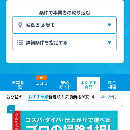
条件で事業者の絞り込む
3
件
事業者
安心
よくある
料金
口コミ
一覧
ガイド
質問
相場
並び替え :
おすすめ順
新着順
人気順
価格が安い順
評価が高い順
（9件）
評価
1