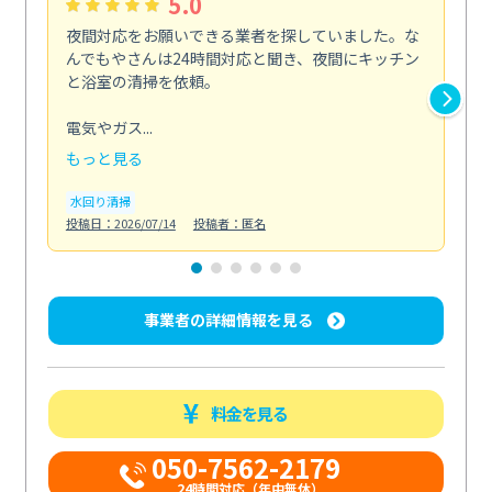
5.0
夜間対応をお願いできる業者を探していました。な
ペ
んでもやさんは24時間対応と聞き、夜間にキッチン
感
と浴室の清掃を依頼。
簡
ど...
電気やガス...
も
もっと見る
エ
投稿日
水回り清掃
投稿日：2026/07/14
投稿者：匿名
事業者の詳細情報を見る
料金を見る
050-7562-2179
24時間対応（年中無休）