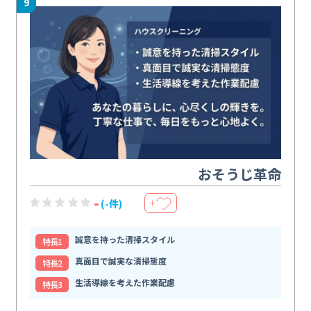
9
おそうじ革命
-
(-件)
＋
誠意を持った清掃スタイル
特⻑1
真面目で誠実な清掃態度
特⻑2
生活導線を考えた作業配慮
特⻑3