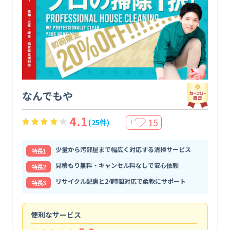
なんでもや
4.1
15
(25件)
＋
少量から汚部屋まで幅広く対応する清掃サービス
特⻑1
見積もり無料・キャンセル料なしで安心依頼
特⻑2
リサイクル配慮と24時間対応で柔軟にサポート
特⻑3
便利なサービス
頼