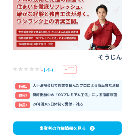
そうじん
-
(-件)
＋
大手清掃会社で修業を積んだプロによる高品質な清掃
特⻑1
特許出願中の「O3プレミアム工法」による徹底除菌
特⻑2
24時間365日体制で受付・対応
特⻑3
事業者の詳細情報を見る