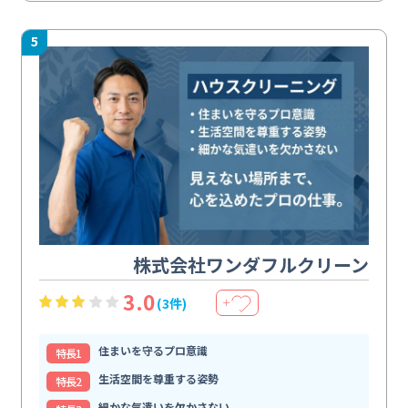
5
株式会社ワンダフルクリーン
3.0
(3件)
＋
住まいを守るプロ意識
特⻑1
生活空間を尊重する姿勢
特⻑2
細かな気遣いを欠かさない