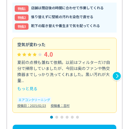
店舗は閉店後の時間に合わせて作業してくれる
特⻑1
張り替えずに壁紙の汚れを染色で直せる
特⻑2
靴下の履き替えや養生まで気を配ってくれる
特⻑3
空気が変わった
浴
4.0
夏前の点検も兼ねて依頼。以前はフィルターだけ自
掃
分で掃除していましたが、今回は奥のファンや熱交
た
換器までしっかり洗ってくれました。黒い汚れが大
キ
量...
安...
もっと見る
も
エアコンクリーニング
お
投稿日：2025/02/23
投稿者：吉村
投稿日