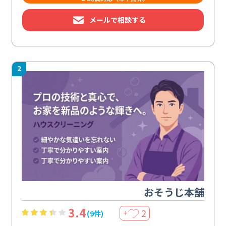
メールで相談する
2
おそうじ本舗
3.4
2
(9件)
＋