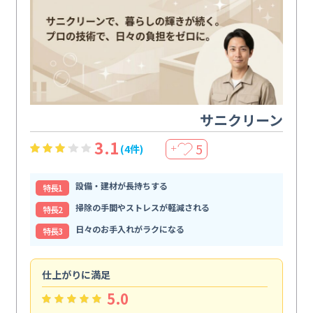
サニクリーン
3.1
5
(4件)
＋
設備・建材が長持ちする
特⻑1
掃除の手間やストレスが軽減される
特⻑2
日々のお手入れがラクになる
特⻑3
仕上がりに満足
親
5.0