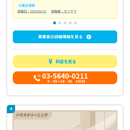
お風呂清掃
ト
投稿日：2025/02/12
投稿者：モリヤマ
投稿日
事業者の詳細情報を見る
料金を見る
03-5640-0211
9：00～18：00 365日
4