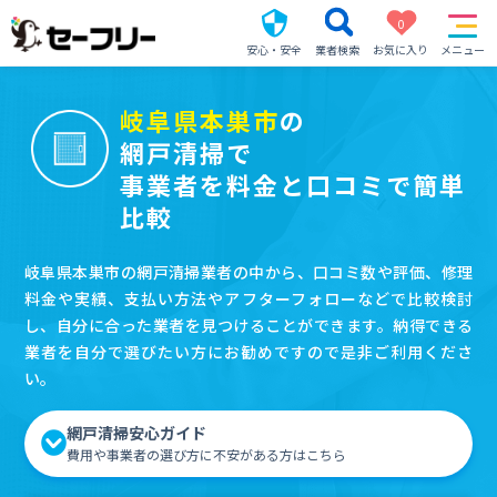
0
安心・安全
業者検索
お気に入り
メニュー
岐阜県本巣市
の
網戸清掃で
事業者を料金と口コミで簡単
比較
岐阜県本巣市の網戸清掃業者の中から、口コミ数や評価、修理
料金や実績、支払い方法やアフターフォローなどで比較検討
し、自分に合った業者を見つけることができます。納得できる
業者を自分で選びたい方にお勧めですので是非ご利用くださ
い。
網戸清掃安心ガイド
費用や事業者の選び方に不安がある方はこちら