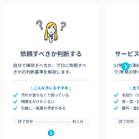
依頼すべきか
判断する
サービ
自分で掃除すべきか、プロに依頼すべ
17種類の清
きかの判断基準を解説します。
ク/単発の使
こんな方におすすめ
主
汚れが落ちなくて困っている
水回り（
時間をかけたくない
床・窓・
引越し・転居の予定がある
屋外・空
読了目安
約1分
読了目安