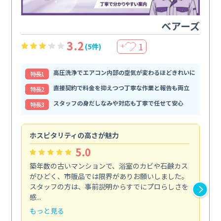
ベアーズ
3.2
1
(5件)
＋
高圧洗浄でエアコン内部の空気が変わるほどきれいに
特⻑1
直接契約で料金を抑えつつ丁寧な作業と報告も両立
特⻑2
スタッフの身だしなみや対応も丁寧で任せて安心
特⻑3
ホスピタリティの高さが魅力
法
5.0
築年数の古いマンションで、浴室のカビや石鹸カス
会
がひどく、市販品では限界がありお願いしました。
し
スタッフの方は、事前説明からすでにプロらしさを
あ
感...
い...
もっと見る
も