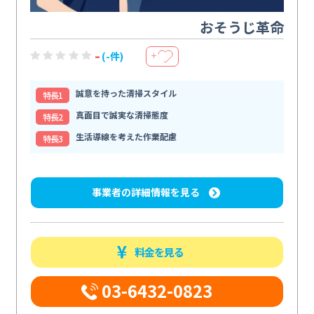
おそうじ革命
-
(-件)
＋
誠意を持った清掃スタイル
特⻑1
真面目で誠実な清掃態度
特⻑2
生活導線を考えた作業配慮
特⻑3
事業者の詳細情報を見る
料金を見る
03-6432-0823