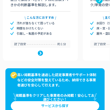
きかの判断基準を解説します。
ク/単発の使
こんな方におすすめ
主
汚れが落ちなくて困っている
水回り（
時間をかけたくない
床・窓・
引越し・転居の予定がある
屋外・空
読了目安
約1分
読了目安
高い掲載基準を通過した認定事業者やサポート体制
などの安全対策を整えているため、納得できる事業
者選びを安心して行えます。
掲載基準をクリアした事業者のみ掲載！安心してお
選びください！
サービスから探す