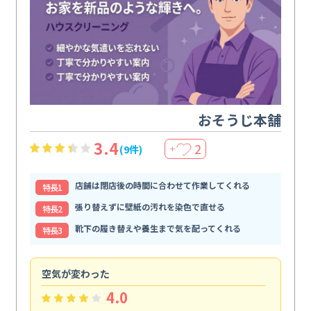
おそうじ本舗
3.4
2
(9件)
＋
店舗は閉店後の時間に合わせて作業してくれる
特⻑1
張り替えずに壁紙の汚れを染色で直せる
特⻑2
靴下の履き替えや養生まで気を配ってくれる
特⻑3
空気が変わった
浴
4.0