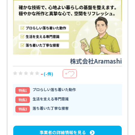
株式会社Aramashi
-
(-件)
＋
プロらしい落ち着いた動作
特⻑1
生活を支える専門意識
特⻑2
落ち着いた丁寧な接客
特⻑3
事業者の詳細情報を見る