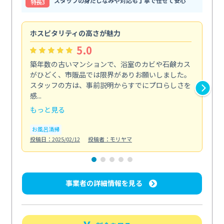
スタッフの身だしなみや対応も丁寧で任せて安心
特⻑3
ホスピタリティの高さが魅力
法
5.0
築年数の古いマンションで、浴室のカビや石鹸カス
会
がひどく、市販品では限界がありお願いしました。
し
スタッフの方は、事前説明からすでにプロらしさを
あ
感...
い...
もっと見る
も
お風呂清掃
ト
投稿日：2025/02/12
投稿者：モリヤマ
投稿日
事業者の詳細情報を見る