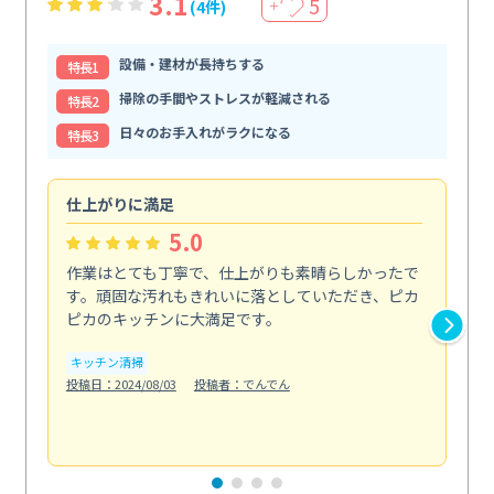
3.1
5
(4件)
＋
設備・建材が長持ちする
特⻑1
掃除の手間やストレスが軽減される
特⻑2
日々のお手入れがラクになる
特⻑3
仕上がりに満足
親
5.0
作業はとても丁寧で、仕上がりも素晴らしかったで
ス
す。頑固な汚れもきれいに落としていただき、ピカ
説
ピカのキッチンに大満足です。
の
い...
キッチン清掃
も
投稿日：2024/08/03
投稿者：でんでん
エ
投稿日