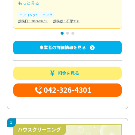
もっと見る
も
エアコンクリーニング
お
投稿日：2024/07/06
投稿者：石原です
投稿日
事業者の詳細情報を見る
料金を見る
042-326-4301
5