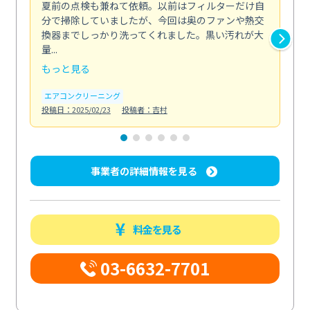
夏前の点検も兼ねて依頼。以前はフィルターだけ自
掃
分で掃除していましたが、今回は奥のファンや熱交
た
換器までしっかり洗ってくれました。黒い汚れが大
キ
量...
安...
もっと見る
も
エアコンクリーニング
お
投稿日：2025/02/23
投稿者：吉村
投稿日
事業者の詳細情報を見る
料金を見る
03-6632-7701