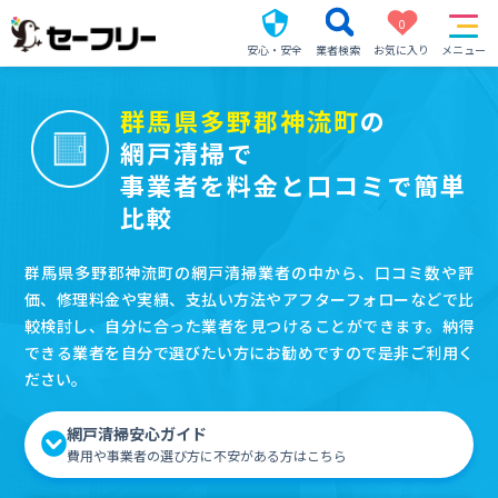
0
安心・安全
業者検索
お気に入り
メニュー
群馬県多野郡神流町
の
網戸清掃で
事業者を料金と口コミで簡単
比較
群馬県多野郡神流町の網戸清掃業者の中から、口コミ数や評
価、修理料金や実績、支払い方法やアフターフォローなどで比
較検討し、自分に合った業者を見つけることができます。納得
できる業者を自分で選びたい方にお勧めですので是非ご利用く
ださい。
網戸清掃安心ガイド
費用や事業者の選び方に不安がある方はこちら