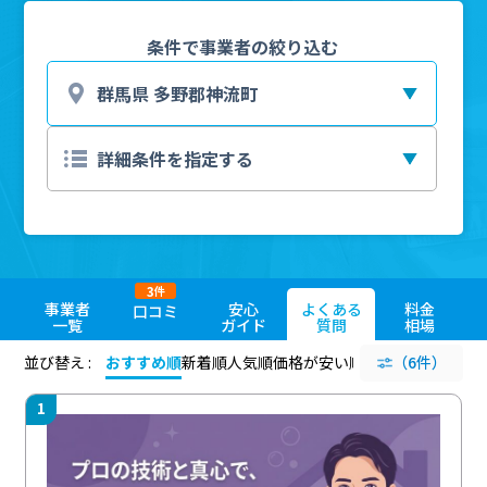
条件で事業者の絞り込む
3
件
事業者
安心
よくある
料金
口コミ
一覧
ガイド
質問
相場
並び替え :
おすすめ順
新着順
人気順
価格が安い順
評価が高い順
（6件）
評価
1