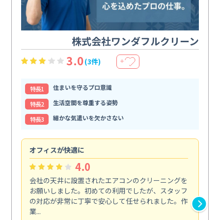
株式会社ワンダフルクリーン
3.0
(3件)
＋
住まいを守るプロ意識
特⻑1
生活空間を尊重する姿勢
特⻑2
細かな気遣いを欠かさない
特⻑3
オフィスが快適に
納
4.0
会社の天井に設置されたエアコンのクリーニングを
浴
お願いしました。初めての利用でしたが、スタッフ
終
の対応が非常に丁寧で安心して任せられました。作
き
業...
し...