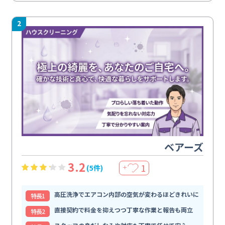
2
ベアーズ
3.2
1
(5件)
＋
高圧洗浄でエアコン内部の空気が変わるほどきれいに
特⻑1
直接契約で料金を抑えつつ丁寧な作業と報告も両立
特⻑2