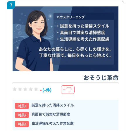
7
おそうじ革命
-
(-件)
＋
誠意を持った清掃スタイル
特⻑1
真面目で誠実な清掃態度
特⻑2
生活導線を考えた作業配慮
特⻑3