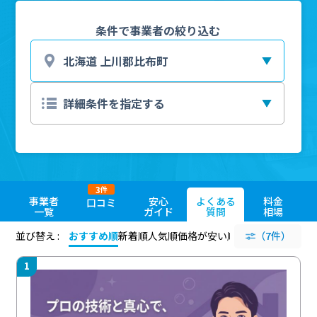
条件で事業者の絞り込む
3
件
事業者
安心
よくある
料金
口コミ
一覧
ガイド
質問
相場
並び替え :
おすすめ順
新着順
人気順
価格が安い順
評価が高い順
（7件）
評価
1