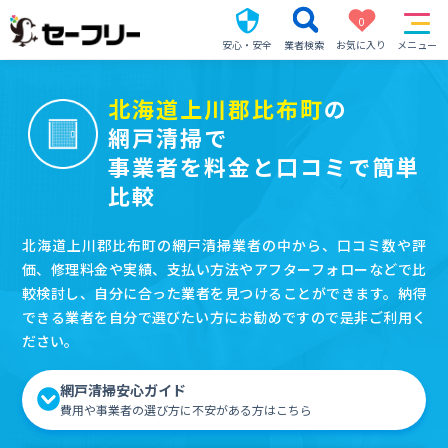
0
安心・安全
業者検索
お気に入り
メニュー
北海道上川郡比布町
の
網戸清掃で
事業者を料金と口コミで簡単
比較
北海道上川郡比布町の網戸清掃業者の中から、口コミ数や評
価、修理料金や実績、支払い方法やアフターフォローなどで比
較検討し、自分に合った業者を見つけることができます。納得
できる業者を自分で選びたい方にお勧めですので是非ご利用く
ださい。
網戸清掃安心ガイド
費用や事業者の選び方に不安がある方はこちら