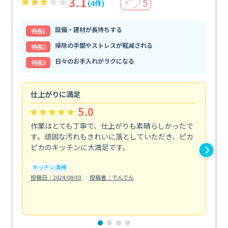
3.1
5
(4件)
＋
設備・建材が長持ちする
特⻑1
掃除の手間やストレスが軽減される
特⻑2
日々のお手入れがラクになる
特⻑3
仕上がりに満足
親
5.0
作業はとても丁寧で、仕上がりも素晴らしかったで
ス
す。頑固な汚れもきれいに落としていただき、ピカ
説
ピカのキッチンに大満足です。
の
い...
キッチン清掃
も
投稿日：2024/08/03
投稿者：でんでん
エ
投稿日