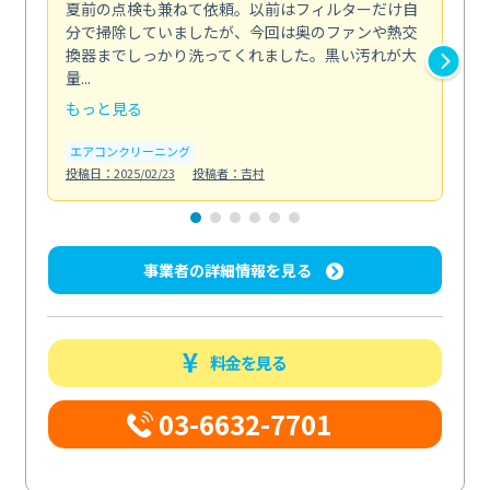
夏前の点検も兼ねて依頼。以前はフィルターだけ自
掃
分で掃除していましたが、今回は奥のファンや熱交
た
換器までしっかり洗ってくれました。黒い汚れが大
キ
量...
安...
もっと見る
も
エアコンクリーニング
お
投稿日：2025/02/23
投稿者：吉村
投稿日
事業者の詳細情報を見る
料金を見る
03-6632-7701