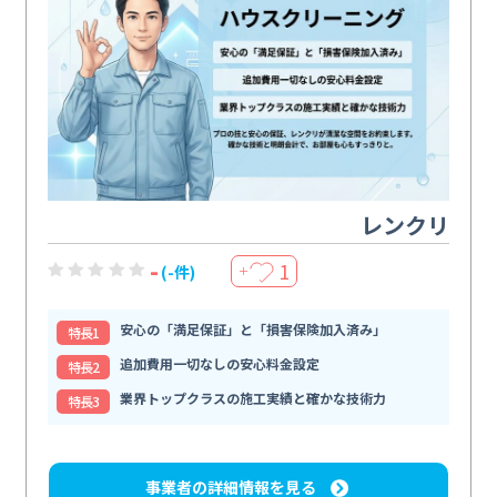
レンクリ
-
1
(-件)
＋
安心の「満足保証」と「損害保険加入済み」
特⻑1
追加費用一切なしの安心料金設定
特⻑2
業界トップクラスの施工実績と確かな技術力
特⻑3
事業者の詳細情報を見る