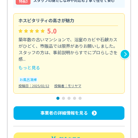
スタッフの身だしなみや対応も丁寧で任せて安心
特⻑3
ホスピタリティの高さが魅力
法
5.0
築年数の古いマンションで、浴室のカビや石鹸カス
会
がひどく、市販品では限界がありお願いしました。
し
スタッフの方は、事前説明からすでにプロらしさを
あ
感...
い...
もっと見る
も
お風呂清掃
ト
投稿日：2025/02/12
投稿者：モリヤマ
投稿日
事業者の詳細情報を見る