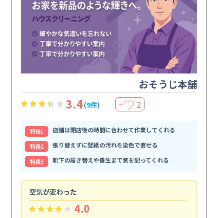
おそうじ本舗
3.4
2
(9件)
＋
店舗は閉店後の時間に合わせて作業してくれる
特⻑1
張り替えずに壁紙の汚れを染色で直せる
特⻑2
靴下の履き替えや養生まで気を配ってくれる
特⻑3
空気が変わった
浴
4.0