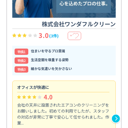
株式会社ワンダフルクリーン
3.0
(3件)
＋
住まいを守るプロ意識
特⻑1
生活空間を尊重する姿勢
特⻑2
細かな気遣いを欠かさない
特⻑3
オフィスが快適に
納
4.0
会社の天井に設置されたエアコンのクリーニングを
浴
お願いしました。初めての利用でしたが、スタッフ
終
の対応が非常に丁寧で安心して任せられました。作
き
業...
し...