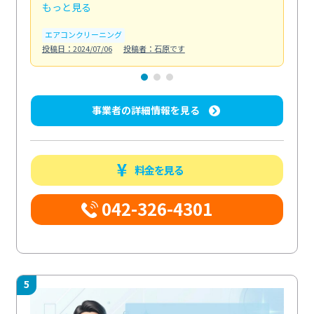
もっと見る
も
エアコンクリーニング
お
投稿日：2024/07/06
投稿者：石原です
投稿日
事業者の詳細情報を見る
料金を見る
042-326-4301
5