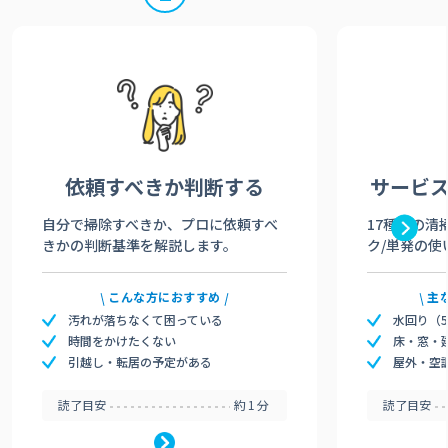
依頼すべきか
判断する
サービ
自分で掃除すべきか、プロに依頼すべ
17種類の清
きかの判断基準を解説します。
ク/単発の使
こんな方におすすめ
主
汚れが落ちなくて困っている
水回り（
時間をかけたくない
床・窓・
引越し・転居の予定がある
屋外・空
読了目安
約1分
読了目安