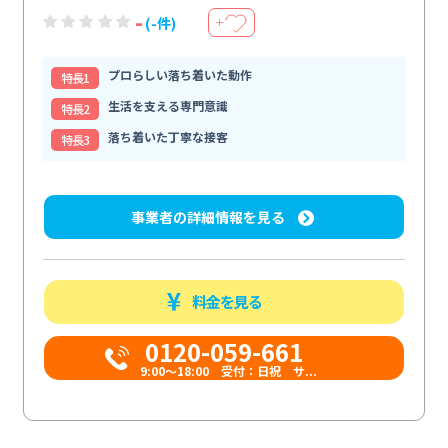
-
(-件)
＋
プロらしい落ち着いた動作
特⻑1
生活を支える専門意識
特⻑2
落ち着いた丁寧な接客
特⻑3
事業者の詳細情報を見る
料金を見る
0120-059-661
9:00〜18:00 受付：日祝 サ...