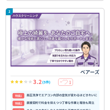
2
ベアーズ
3.2
1
(5件)
＋
高圧洗浄でエアコン内部の空気が変わるほどきれいに
特⻑1
直接契約で料金を抑えつつ丁寧な作業と報告も両立
特⻑2