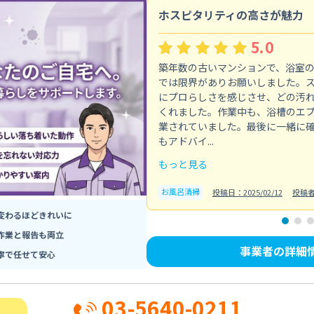
ホスピタリティの高さが魅力
5.0
築年数の古いマンションで、浴室
では限界がありお願いしました。
にプロらしさを感じさせ、どの汚
くれました。作業中も、浴槽のエ
業されていました。最後に一緒に
もアドバイ...
もっと見る
お風呂清掃
投稿日：2025/02/12
投稿
変わるほどきれいに
作業と報告も両立
事業者の詳細
寧で任せて安心
03-5640-0211