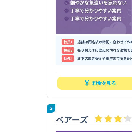
特⻑1
店舗は閉店後の時間に合わせて作
特⻑2
張り替えずに壁紙の汚れを染色で
特⻑3
靴下の履き替えや養生まで気を配
料金を見る
2
ベアーズ