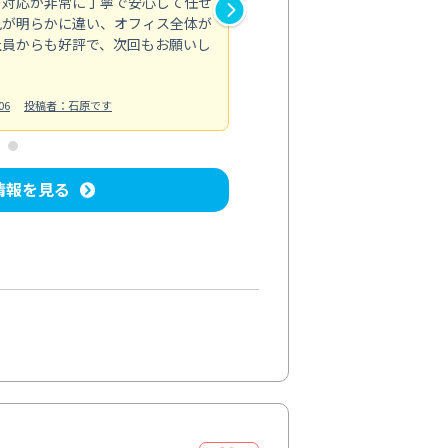
の対応が非常に丁寧で安心して任せ
もスムーズに進行。頑固な汚れ
風が明らかに違い、オフィス全体が
生まれ変わりました。料金も納
社員からも好評で、次回もお願いし
ています。
お風呂清掃
投稿日：2024/06/18
投
06
投稿者：石原です
情報を見る