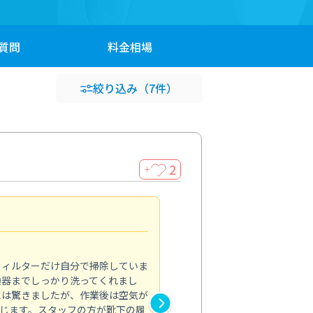
質問
料金
相場
絞り込み
（7件）
2
＋
浴室が明るく
5.0
フィルターだけ自分で掃除していま
掃除しても取れなかったカビや
換器までしっかり洗ってくれまし
がプロ。浴室が明るく感じるほ
には驚きましたが、作業後は空気が
の説明も丁寧で安心できました
じます。スタッフの方が靴下の履
と気分も全然違います。