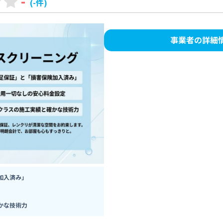
-
(-件)
事業者の詳細
加入済み」
かな技術力