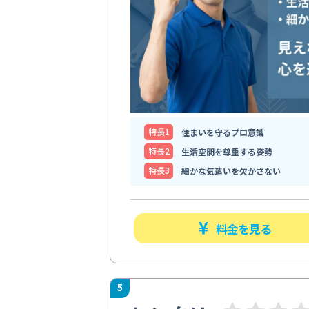
特⻑1
住まいを守るプロ意識
特⻑2
生活空間を尊重する姿勢
特⻑3
細かな気遣いを欠かさない
料金を見る
5