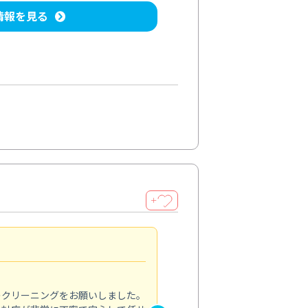
情報を見る
＋
納得のサービス
5.0
のクリーニングをお願いしました。
浴室の清掃を依頼しました。ス