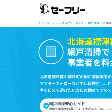
トップページ
ハウスクリーニング
網戸清掃
北海道
北海道標津
網戸清掃で
事業者を料
北海道標津郡中標津町の網戸清掃業者の
アフターフォローなどで比較検討し、自
者を自分で選びたい方にお勧めですので
網戸清掃安心ガイド
費用や事業者の選び方に不安がある方はこちら