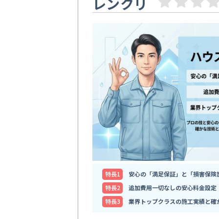
レンクリ
特⻑1
安心の「満足保証」と「損害保険
特⻑2
追加費用一切なしの安心料金設定
特⻑3
業界トップクラスの施工実績と確