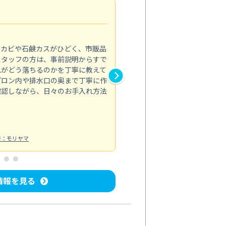
法人利用
5.0
のカビや石鹸カスがひどく、市販品
会社のトイレと洗面台清掃をス
スタッフの方は、事前説明からすで
てはオフィス対応が雑なところ
れがどう落ちるのかを丁寧に教えて
なみから言葉遣い、作業マナー
プロン内や排水口の奥まで丁寧に作
心して任せられました。
確認しながら、日々のお手入れ方法
トイレ清掃
投稿日：2024/09/09
投
者：モリヤマ
情報を見る