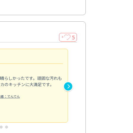
5
＋
親切で丁寧な作業
5.0
素晴らしかったです。頑固な汚れも
スタッフの方は非常に親切で、
ピカのキッチンに大満足です。
き安心感がありました。エアコ
り快適に感じています。丁寧な
稿者：でんでん
エアコンクリーニング
投稿日：2024/