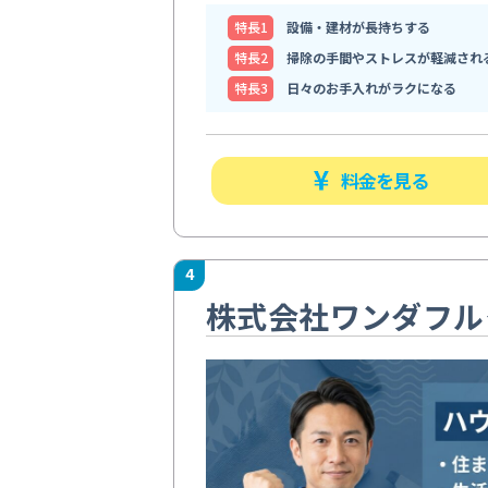
特⻑1
設備・建材が長持ちする
特⻑2
掃除の手間やストレスが軽減され
特⻑3
日々のお手入れがラクになる
料金を見る
4
株式会社ワンダフル