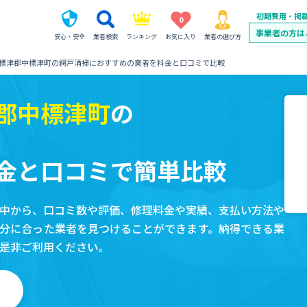
初期費用・掲
0
事業者の方は
安心・安全
業者検索
ランキング
お気に入り
業者の選び方
標津郡中標津町の網戸清掃におすすめの業者を料金と口コミで比較
郡中標津町
の
金と口コミで簡単比較
中から、口コミ数や評価、修理料金や実績、支払い方法や
分に合った業者を見つけることができます。納得できる業
是非ご利用ください。