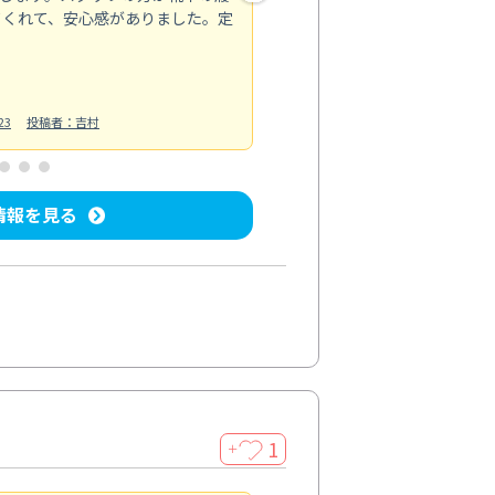
てくれて、安心感がありました。定
お風呂清掃
投稿日：2025/02/12
投
23
投稿者：吉村
情報を見る
1
＋