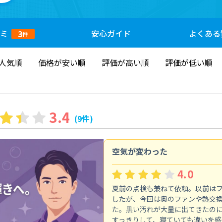
ミ
安心
ガイド
よくある
3
件
人気順
価格が安い順
評価が高い順
評価が低い順
3.4
(9件)
空気が変わった
4.0
夏前の点検も兼ねて依頼。以前は
したが、今回は奥のファンや熱交
た。黒い汚れが大量に出てきたの
すっきりして、寝ていても違いを感