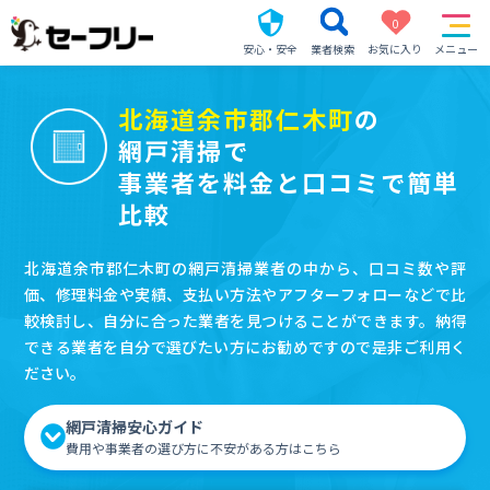
0
安心・安全
業者検索
お気に入り
メニュー
北海道余市郡仁木町
の
網戸清掃で
事業者を料金と口コミで簡単
比較
北海道余市郡仁木町の網戸清掃業者の中から、口コミ数や評
価、修理料金や実績、支払い方法やアフターフォローなどで比
較検討し、自分に合った業者を見つけることができます。納得
できる業者を自分で選びたい方にお勧めですので是非ご利用く
ださい。
網戸清掃安心ガイド
費用や事業者の選び方に不安がある方はこちら