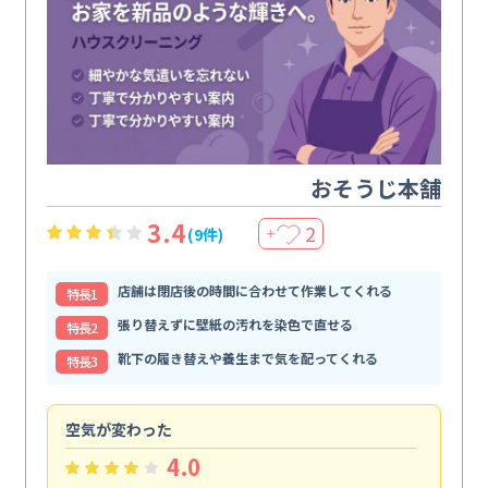
おそうじ本舗
3.4
2
(9件)
＋
店舗は閉店後の時間に合わせて作業してくれる
特⻑1
張り替えずに壁紙の汚れを染色で直せる
特⻑2
靴下の履き替えや養生まで気を配ってくれる
特⻑3
空気が変わった
浴
4.0