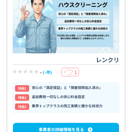
レンクリ
-
1
(-件)
＋
安心の「満足保証」と「損害保険加入済み」
特⻑1
追加費用一切なしの安心料金設定
特⻑2
業界トップクラスの施工実績と確かな技術力
特⻑3
事業者の詳細情報を見る