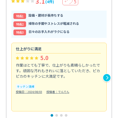
3.1
5
(4件)
＋
設備・建材が長持ちする
特⻑1
掃除の手間やストレスが軽減される
特⻑2
日々のお手入れがラクになる
特⻑3
仕上がりに満足
親
5.0
作業はとても丁寧で、仕上がりも素晴らしかったで
ス
す。頑固な汚れもきれいに落としていただき、ピカ
説
ピカのキッチンに大満足です。
の
い...
キッチン清掃
も
投稿日：2024/08/03
投稿者：でんでん
エ
投稿日