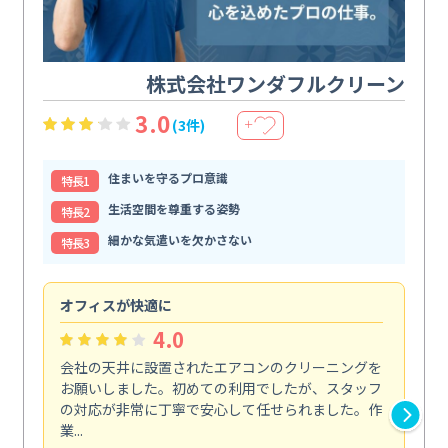
株式会社ワンダフルクリーン
3.0
(3件)
＋
住まいを守るプロ意識
特⻑1
生活空間を尊重する姿勢
特⻑2
細かな気遣いを欠かさない
特⻑3
オフィスが快適に
納
4.0
会社の天井に設置されたエアコンのクリーニングを
浴
お願いしました。初めての利用でしたが、スタッフ
終
の対応が非常に丁寧で安心して任せられました。作
き
業...
し...