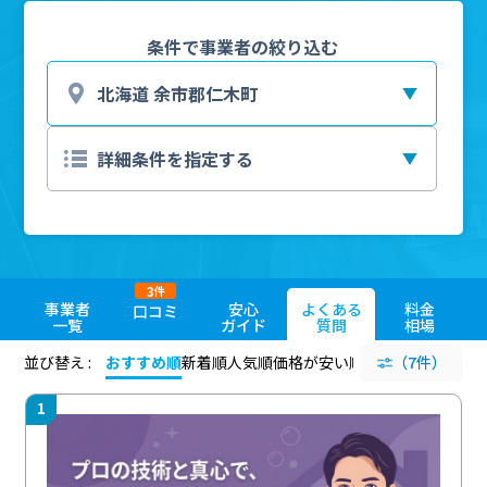
条件で事業者の絞り込む
3
件
事業者
安心
よくある
料金
口コミ
一覧
ガイド
質問
相場
並び替え :
おすすめ順
新着順
人気順
価格が安い順
評価が高い順
（7件）
評価
1