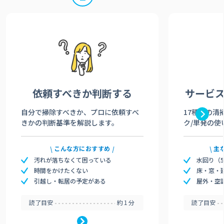
依頼すべきか
判断する
サービ
自分で掃除すべきか、プロに依頼すべ
17種類の清
きかの判断基準を解説します。
ク/単発の使
こんな方におすすめ
主
汚れが落ちなくて困っている
水回り（
時間をかけたくない
床・窓・
引越し・転居の予定がある
屋外・空
読了目安
約1分
読了目安