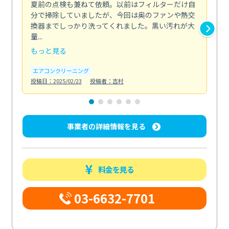
夏前の点検も兼ねて依頼。以前はフィルターだけ自
掃
分で掃除していましたが、今回は奥のファンや熱交
た
換器までしっかり洗ってくれました。黒い汚れが大
キ
量...
安...
もっと見る
も
エアコンクリーニング
お
投稿日：2025/02/23
投稿者：吉村
投稿日
事業者の詳細情報を見る
料金を見る
03-6632-7701