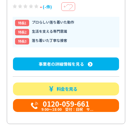
-
(-件)
＋
プロらしい落ち着いた動作
特⻑1
生活を支える専門意識
特⻑2
落ち着いた丁寧な接客
特⻑3
事業者の詳細情報を見る
料金を見る
0120-059-661
9:00〜18:00 受付：日祝 サ...