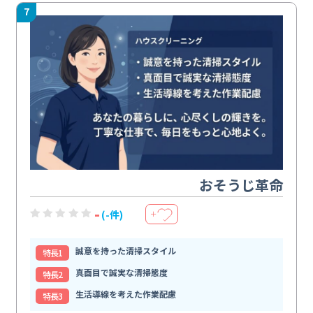
7
おそうじ革命
-
(-件)
＋
誠意を持った清掃スタイル
特⻑1
真面目で誠実な清掃態度
特⻑2
生活導線を考えた作業配慮
特⻑3