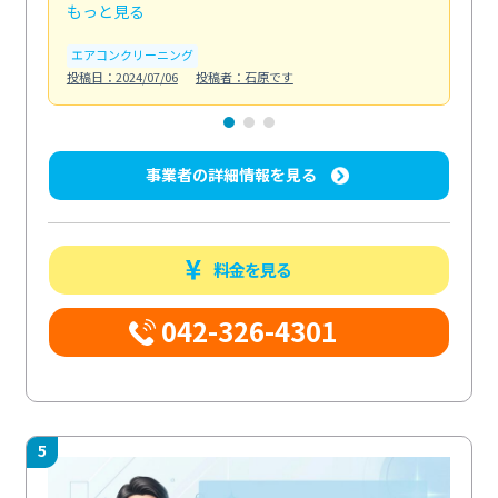
もっと見る
も
エアコンクリーニング
お
投稿日：2024/07/06
投稿者：石原です
投稿日
事業者の詳細情報を見る
料金を見る
042-326-4301
5