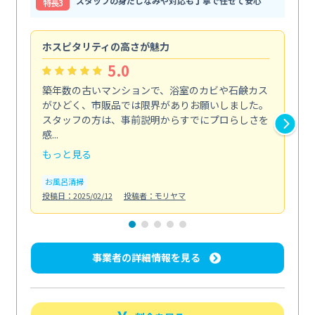
スタッフの身だしなみや対応も丁寧で任せて安心
特⻑3
ホスピタリティの高さが魅力
法
5.0
築年数の古いマンションで、浴室のカビや石鹸カス
会
がひどく、市販品では限界がありお願いしました。
し
スタッフの方は、事前説明からすでにプロらしさを
あ
感...
い...
もっと見る
も
お風呂清掃
ト
投稿日：2025/02/12
投稿者：モリヤマ
投稿日
事業者の詳細情報を見る