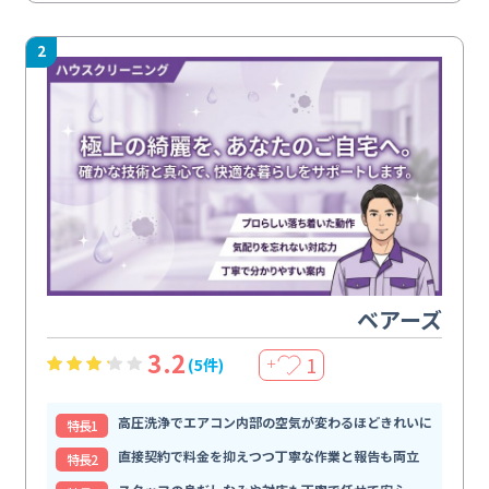
2
ベアーズ
3.2
1
(5件)
＋
高圧洗浄でエアコン内部の空気が変わるほどきれいに
特⻑1
直接契約で料金を抑えつつ丁寧な作業と報告も両立
特⻑2