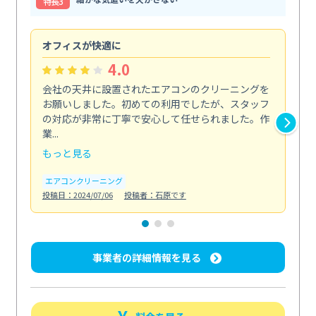
特⻑3
オフィスが快適に
納
4.0
会社の天井に設置されたエアコンのクリーニングを
浴
お願いしました。初めての利用でしたが、スタッフ
終
の対応が非常に丁寧で安心して任せられました。作
き
業...
し...
もっと見る
も
エアコンクリーニング
お
投稿日：2024/07/06
投稿者：石原です
投稿日
事業者の詳細情報を見る