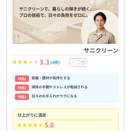
サニクリーン
3.1
5
(4件)
＋
設備・建材が長持ちする
特⻑1
掃除の手間やストレスが軽減される
特⻑2
日々のお手入れがラクになる
特⻑3
仕上がりに満足
親
5.0