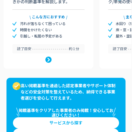
きかの判断基準を解説します。
ク/単発の使
こんな方におすすめ
主
汚れが落ちなくて困っている
水回り（
時間をかけたくない
床・窓・
引越し・転居の予定がある
屋外・空
読了目安
約1分
読了目安
高い掲載基準を通過した認定事業者やサポート体制
などの安全対策を整えているため、納得できる事業
者選びを安心して行えます。
掲載基準をクリアした事業者のみ掲載！安心してお
選びください！
サービスから探す