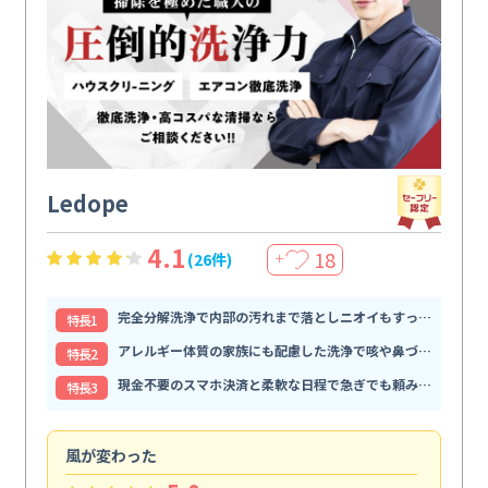
Ledope
4.1
18
(26件)
＋
完全分解洗浄で内部の汚れまで落としニオイもすっきり解消
特⻑1
アレルギー体質の家族にも配慮した洗浄で咳や鼻づまりが和らぐ
特⻑2
現金不要のスマホ決済と柔軟な日程で急ぎでも頼みやすい
特⻑3
風が変わった
家