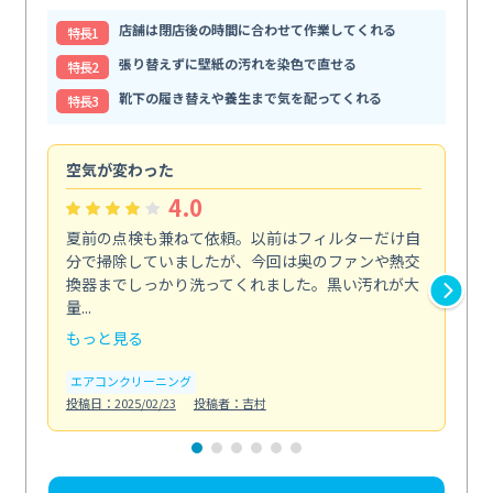
店舗は閉店後の時間に合わせて作業してくれる
特⻑1
張り替えずに壁紙の汚れを染色で直せる
特⻑2
靴下の履き替えや養生まで気を配ってくれる
特⻑3
空気が変わった
浴
4.0
夏前の点検も兼ねて依頼。以前はフィルターだけ自
掃
分で掃除していましたが、今回は奥のファンや熱交
た
換器までしっかり洗ってくれました。黒い汚れが大
キ
量...
安...
もっと見る
も
エアコンクリーニング
お
投稿日：2025/02/23
投稿者：吉村
投稿日