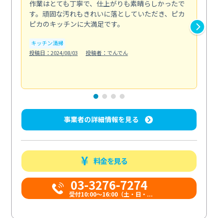
作業はとても丁寧で、仕上がりも素晴らしかったで
ス
す。頑固な汚れもきれいに落としていただき、ピカ
説
ピカのキッチンに大満足です。
の
い...
キッチン清掃
も
投稿日：2024/08/03
投稿者：でんでん
エ
投稿日
事業者の詳細情報を見る
料金を見る
03-3276-7274
受付10:00〜16:00（土・日・...