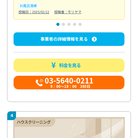
お風呂清掃
ト
投稿日：2025/02/12
投稿者：モリヤマ
投稿日
事業者の詳細情報を見る
料金を見る
03-5640-0211
9：00～18：00 365日
4