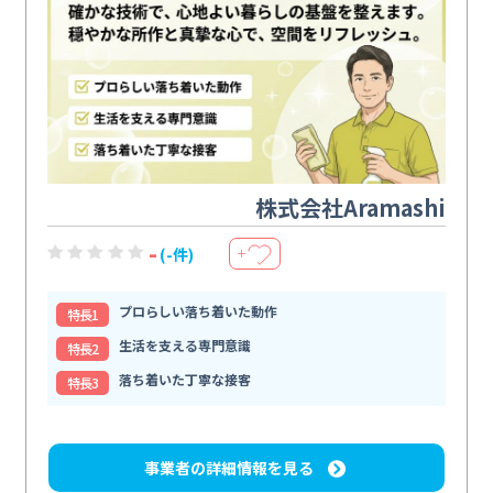
株式会社Aramashi
-
(-件)
＋
プロらしい落ち着いた動作
特⻑1
生活を支える専門意識
特⻑2
落ち着いた丁寧な接客
特⻑3
事業者の詳細情報を見る