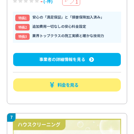
-
1
(-件)
＋
安心の「満足保証」と「損害保険加入済み」
特⻑1
追加費用一切なしの安心料金設定
特⻑2
業界トップクラスの施工実績と確かな技術力
特⻑3
事業者の詳細情報を見る
料金を見る
7