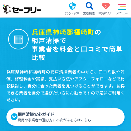
0
安心・安全
業者検索
お気に入り
メニュー
兵庫県神崎郡福崎町
の
網戸清掃で
事業者を料金と口コミで簡単
比較
兵庫県神崎郡福崎町の網戸清掃業者の中から、口コミ数や評
価、修理料金や実績、支払い方法やアフターフォローなどで比
較検討し、自分に合った業者を見つけることができます。納得
できる業者を自分で選びたい方にお勧めですので是非ご利用く
ださい。
網戸清掃安心ガイド
費用や事業者の選び方に不安がある方はこちら