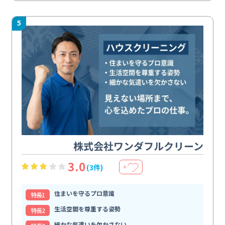
5
株式会社ワンダフルクリーン
3.0
(3件)
＋
住まいを守るプロ意識
特⻑1
生活空間を尊重する姿勢
特⻑2
細かな気遣いを欠かさない