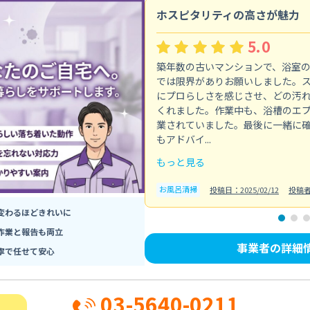
ホスピタリティの高さが魅力
5.0
築年数の古いマンションで、浴室
では限界がありお願いしました。
にプロらしさを感じさせ、どの汚
くれました。作業中も、浴槽のエ
業されていました。最後に一緒に
もアドバイ...
もっと見る
お風呂清掃
投稿日：2025/02/12
投稿
変わるほどきれいに
作業と報告も両立
事業者の詳細
寧で任せて安心
03-5640-0211