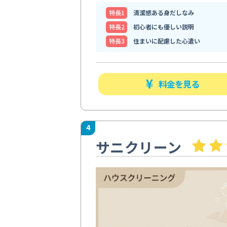
特⻑1
清潔感ある身だしなみ
特⻑2
初心者にも優しい説明
特⻑3
住まいに配慮した心遣い
料金を見る
4
サニクリーン