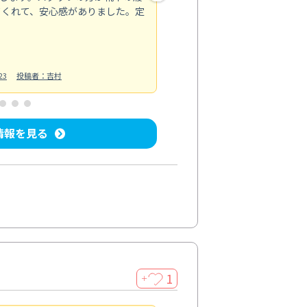
てくれて、安心感がありました。定
お風呂清掃
投稿日：2025/02/12
投
23
投稿者：吉村
情報を見る
1
＋