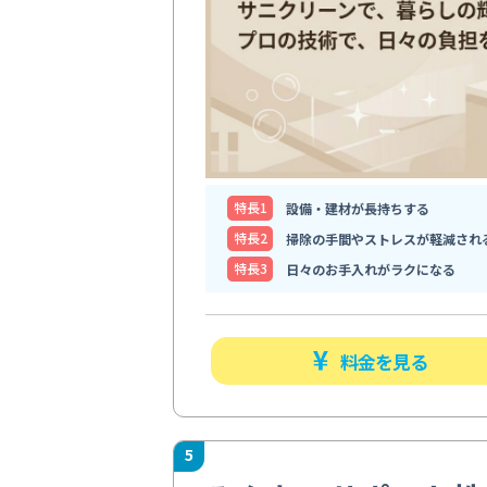
特⻑1
設備・建材が長持ちする
特⻑2
掃除の手間やストレスが軽減され
特⻑3
日々のお手入れがラクになる
料金を見る
5