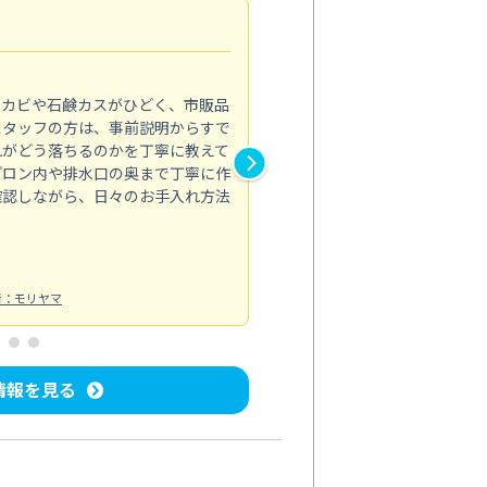
法人利用
5.0
のカビや石鹸カスがひどく、市販品
会社のトイレと洗面台清掃をス
スタッフの方は、事前説明からすで
てはオフィス対応が雑なところ
れがどう落ちるのかを丁寧に教えて
なみから言葉遣い、作業マナー
プロン内や排水口の奥まで丁寧に作
心して任せられました。
確認しながら、日々のお手入れ方法
トイレ清掃
投稿日：2024/09/09
投
者：モリヤマ
情報を見る