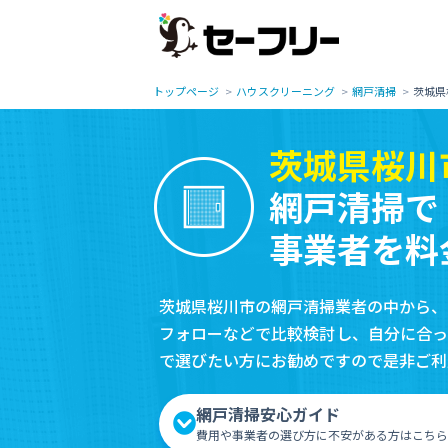
トップページ
ハウスクリーニング
網戸清掃
茨城県
茨城県桜川
網戸清掃で
事業者を料
茨城県桜川市の網戸清掃業者の中から、
フォローなどで比較検討し、自分に合っ
で選びたい方にお勧めですので是非ご利
網戸清掃安心ガイド
費用や事業者の選び方に不安がある方はこちら