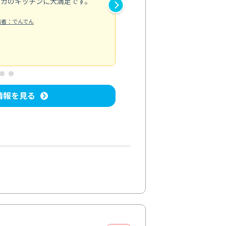
ピカのキッチンに大満足です。
き安心感がありました。エアコ
り快適に感じています。丁寧な
稿者：でんでん
エアコンクリーニング
投稿日：2024/
情報を見る