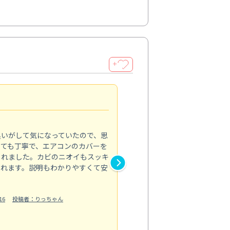
＋
頼れるプロの技術
4.0
臭いがして気になっていたので、思
毎日使う場所だからこそ、プロ
とても丁寧で、エアコンのカバーを
した。浴室の床や壁の黒ずみ、
くれました。カビのニオイもスッキ
では落としきれなかった汚れが
られます。説明もわかりやすくて安
分までピカピカで、見た目も清
洗剤の飛び散りがないようにき
明も丁寧だ...
16
投稿者：りっちゃん
もっと見る
水回り清掃
投稿日：2024/10/05
投