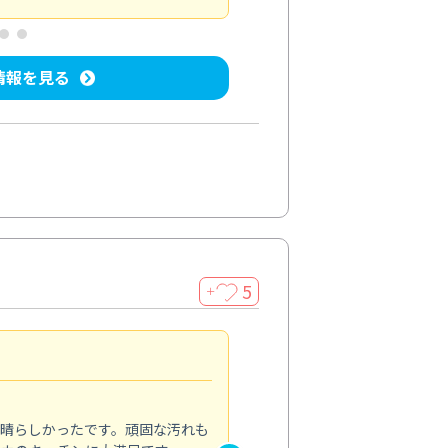
情報を見る
5
＋
親切で丁寧な作業
5.0
素晴らしかったです。頑固な汚れも
スタッフの方は非常に親切で、