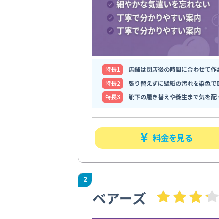
特⻑1
店舗は閉店後の時間に合わせて作
特⻑2
張り替えずに壁紙の汚れを染色で
特⻑3
靴下の履き替えや養生まで気を配
料金を見る
2
ベアーズ