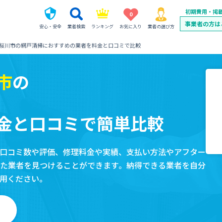
初期費用・掲
0
事業者の方は
安心・安全
業者検索
ランキング
お気に入り
業者の選び方
桜川市の網戸清掃におすすめの業者を料金と口コミで比較
市
の
金と口コミで簡単比較
口コミ数や評価、修理料金や実績、支払い方法やアフター
た業者を見つけることができます。納得できる業者を自分
用ください。