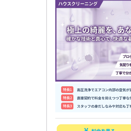
特⻑1
高圧洗浄でエアコン内部の空気が
特⻑2
直接契約で料金を抑えつつ丁寧な
特⻑3
スタッフの身だしなみや対応も丁
料金を見る