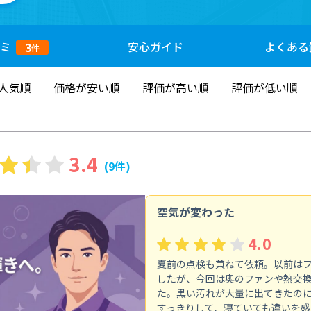
ミ
安心
ガイド
よくある
3
件
人気順
価格が安い順
評価が高い順
評価が低い順
3.4
(9件)
空気が変わった
4.0
夏前の点検も兼ねて依頼。以前は
したが、今回は奥のファンや熱交
た。黒い汚れが大量に出てきたの
すっきりして、寝ていても違いを感