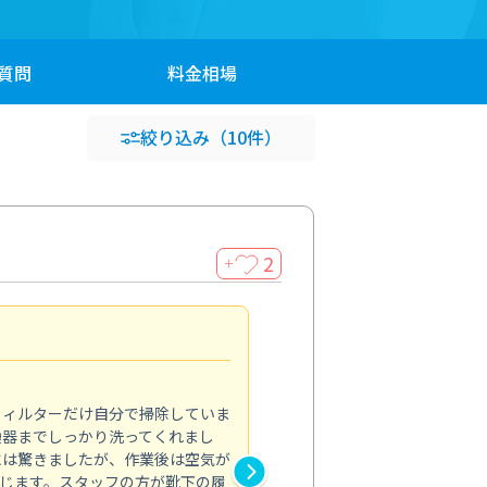
質問
料金
相場
絞り込み
（10件）
2
＋
浴室が明るく
5.0
フィルターだけ自分で掃除していま
掃除しても取れなかったカビや
換器までしっかり洗ってくれまし
がプロ。浴室が明るく感じるほ
には驚きましたが、作業後は空気が
の説明も丁寧で安心できました
じます。スタッフの方が靴下の履
と気分も全然違います。