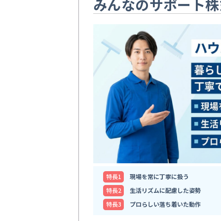
みんなのサポート株
特⻑1
現場を常に丁寧に扱う
特⻑2
生活リズムに配慮した姿勢
特⻑3
プロらしい落ち着いた動作