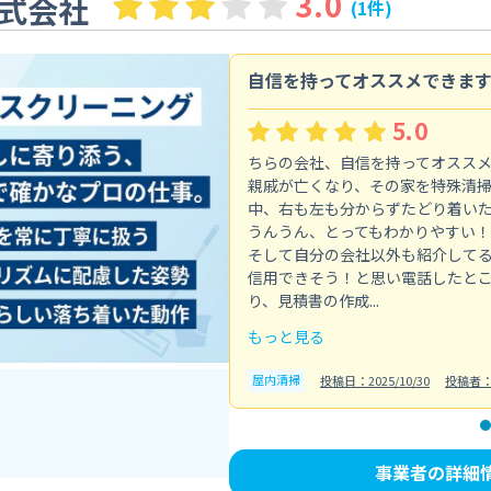
3.0
式会社
(1件)
自信を持ってオススメできま
5.0
ちらの会社、自信を持ってオスス
親戚が亡くなり、その家を特殊清
中、右も左も分からずたどり着い
うんうん、とってもわかりやすい！
そして自分の会社以外も紹介して
信用できそう！と思い電話したと
り、見積書の作成...
もっと見る
屋内清掃
投稿日：2025/10/30
投稿者
事業者の詳細