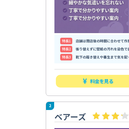
特⻑1
店舗は閉店後の時間に合わせて作
特⻑2
張り替えずに壁紙の汚れを染色で
特⻑3
靴下の履き替えや養生まで気を配
料金を見る
2
ベアーズ