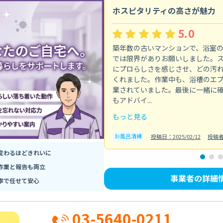
ホスピタリティの高さが魅力
5.0
築年数の古いマンションで、浴室
では限界がありお願いしました。
にプロらしさを感じさせ、どの汚
くれました。作業中も、浴槽のエ
業されていました。最後に一緒に
もアドバイ...
もっと見る
お風呂清掃
投稿日：2025/02/12
投稿
変わるほどきれいに
作業と報告も両立
事業者の詳細
寧で任せて安心
03-5640-0211