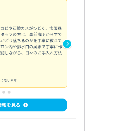
法人利用
5.0
のカビや石鹸カスがひどく、市販品
会社のトイレと洗面台清掃をス
スタッフの方は、事前説明からすで
てはオフィス対応が雑なところ
れがどう落ちるのかを丁寧に教えて
なみから言葉遣い、作業マナー
プロン内や排水口の奥まで丁寧に作
心して任せられました。
確認しながら、日々のお手入れ方法
トイレ清掃
投稿日：2024/09/09
投
者：モリヤマ
情報を見る