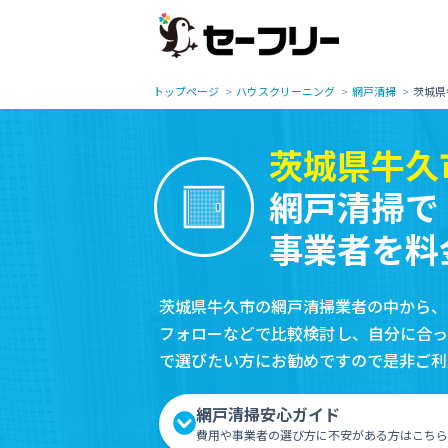
トップページ
ハウスクリーニング
網戸清掃
茨城県
茨城県牛久
網戸清掃で
事業者を料
茨城県牛久市の網戸清掃業者の中から、
フォローなどで比較検討し、自分に合っ
で選びたい方にお勧めですので是非ご利
網戸清掃安心ガイド
費用や事業者の選び方に不安がある方はこちら