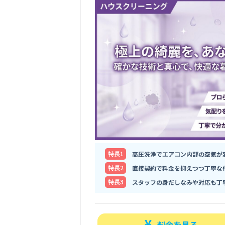
特⻑1
高圧洗浄でエアコン内部の空気が
特⻑2
直接契約で料金を抑えつつ丁寧な
特⻑3
スタッフの身だしなみや対応も丁
料金を見る