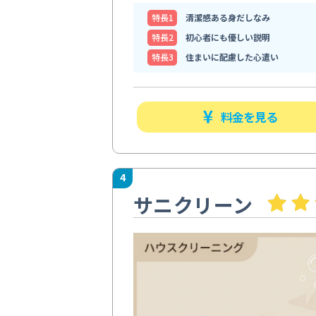
特⻑1
清潔感ある身だしなみ
特⻑2
初心者にも優しい説明
特⻑3
住まいに配慮した心遣い
料金を見る
4
サニクリーン