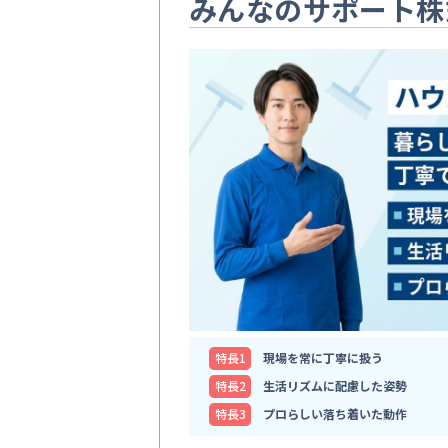
みんなのサポート株
特⻑1
現場を常に丁寧に扱う
特⻑2
生活リズムに配慮した姿勢
特⻑3
プロらしい落ち着いた動作