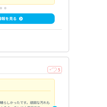
情報を見る
5
＋
親切で丁寧な作業
5.0
素晴らしかったです。頑固な汚れも
スタッフの方は非常に親切で、