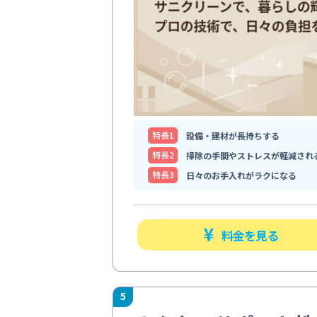
特⻑1
設備・建材が長持ちする
特⻑2
掃除の手間やストレスが軽減され
特⻑3
日々のお手入れがラクになる
料金を見る
5