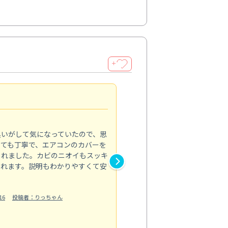
＋
頼れるプロの技術
4.0
臭いがして気になっていたので、思
毎日使う場所だからこそ、プロ
とても丁寧で、エアコンのカバーを
した。浴室の床や壁の黒ずみ、
くれました。カビのニオイもスッキ
では落としきれなかった汚れが
られます。説明もわかりやすくて安
分までピカピカで、見た目も清
洗剤の飛び散りがないようにき
明も丁寧だ...
16
投稿者：りっちゃん
もっと見る
水回り清掃
投稿日：2024/10/05
投