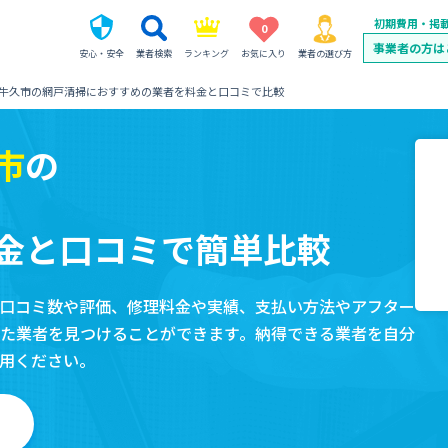
初期費用・掲
0
事業者の方は
安心・安全
業者検索
ランキング
お気に入り
業者の選び方
牛久市の網戸清掃におすすめの業者を料金と口コミで比較
市
の
金と口コミで簡単比較
口コミ数や評価、修理料金や実績、支払い方法やアフター
た業者を見つけることができます。納得できる業者を自分
用ください。