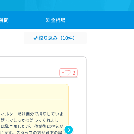
質問
料金
相場
絞り込み
（10件）
2
＋
浴室が明るく
5.0
フィルターだけ自分で掃除していま
掃除しても取れなかったカビや
換器までしっかり洗ってくれまし
がプロ。浴室が明るく感じるほ
には驚きましたが、作業後は空気が
の説明も丁寧で安心できました
じます。スタッフの方が靴下の履
と気分も全然違います。