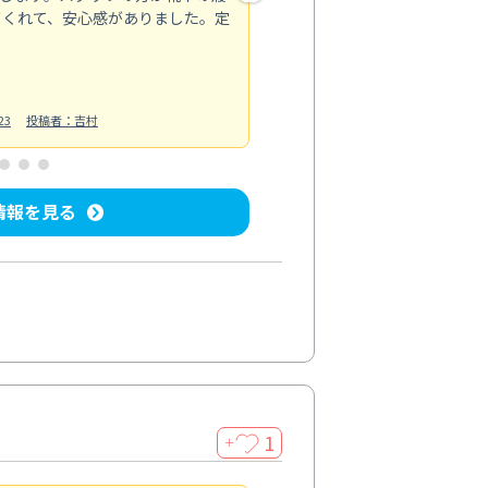
てくれて、安心感がありました。定
お風呂清掃
投稿日：2025/02/12
投
23
投稿者：吉村
情報を見る
1
＋