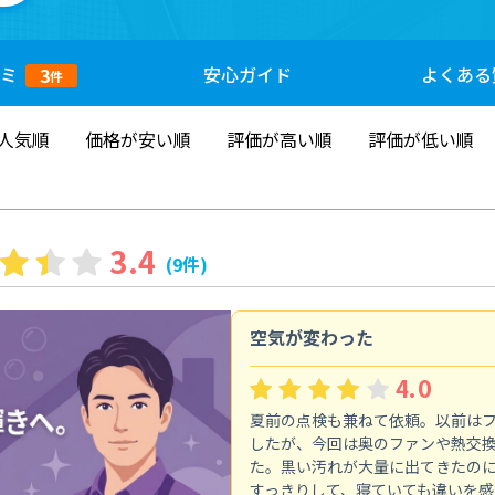
ミ
安心
ガイド
よくある
3
件
人気順
価格が安い順
評価が高い順
評価が低い順
3.4
(9件)
空気が変わった
4.0
夏前の点検も兼ねて依頼。以前は
したが、今回は奥のファンや熱交
た。黒い汚れが大量に出てきたの
すっきりして、寝ていても違いを感