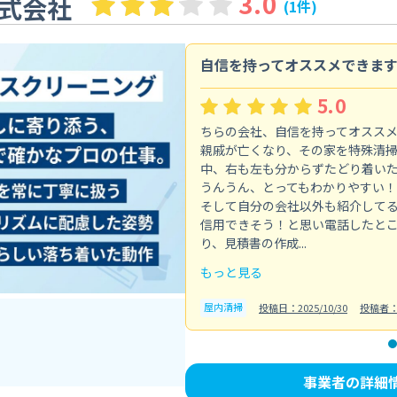
3.0
式会社
(1件)
自信を持ってオススメできま
5.0
ちらの会社、自信を持ってオスス
親戚が亡くなり、その家を特殊清
中、右も左も分からずたどり着い
うんうん、とってもわかりやすい！
そして自分の会社以外も紹介して
信用できそう！と思い電話したと
り、見積書の作成...
もっと見る
屋内清掃
投稿日：2025/10/30
投稿者
事業者の詳細