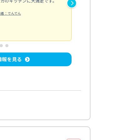
ピカのキッチンに大満足です。
き安心感がありました。エアコ
り快適に感じています。丁寧な
稿者：でんでん
エアコンクリーニング
投稿日：2024/
情報を見る