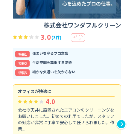
株式会社ワンダフルクリーン
3.0
(3件)
＋
住まいを守るプロ意識
特⻑1
生活空間を尊重する姿勢
特⻑2
細かな気遣いを欠かさない
特⻑3
オフィスが快適に
納
4.0
会社の天井に設置されたエアコンのクリーニングを
浴
お願いしました。初めての利用でしたが、スタッフ
終
の対応が非常に丁寧で安心して任せられました。作
き
業...
し...