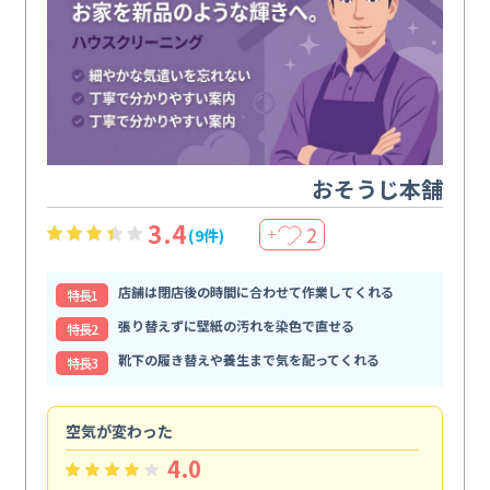
おそうじ本舗
3.4
2
(9件)
＋
店舗は閉店後の時間に合わせて作業してくれる
特⻑1
張り替えずに壁紙の汚れを染色で直せる
特⻑2
靴下の履き替えや養生まで気を配ってくれる
特⻑3
空気が変わった
浴
4.0