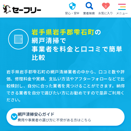
0
安心・安全
業者検索
お気に入り
メニュー
岩手県岩手郡雫石町
の
網戸清掃で
事業者を料金と口コミで簡単
比較
岩手県岩手郡雫石町の網戸清掃業者の中から、口コミ数や評
価、修理料金や実績、支払い方法やアフターフォローなどで比
較検討し、自分に合った業者を見つけることができます。納得
できる業者を自分で選びたい方にお勧めですので是非ご利用く
ださい。
網戸清掃安心ガイド
費用や事業者の選び方に不安がある方はこちら