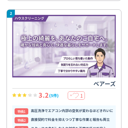
2
ベアーズ
3.2
1
(5件)
＋
高圧洗浄でエアコン内部の空気が変わるほどきれいに
特⻑1
直接契約で料金を抑えつつ丁寧な作業と報告も両立
特⻑2