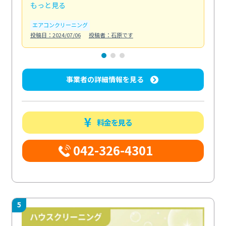
もっと見る
も
エアコンクリーニング
お
投稿日：2024/07/06
投稿者：石原です
投稿日
事業者の詳細情報を見る
料金を見る
042-326-4301
5