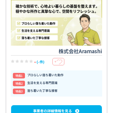
株式会社Aramashi
-
(-件)
＋
プロらしい落ち着いた動作
特⻑1
生活を支える専門意識
特⻑2
落ち着いた丁寧な接客
特⻑3
事業者の詳細情報を見る