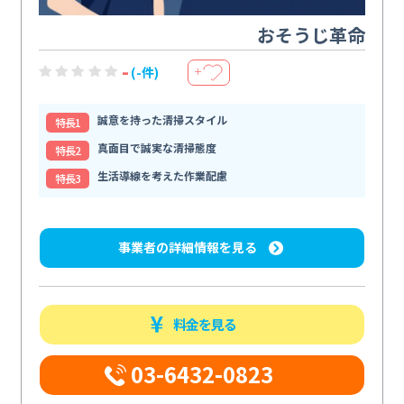
おそうじ革命
-
(-件)
＋
誠意を持った清掃スタイル
特⻑1
真面目で誠実な清掃態度
特⻑2
生活導線を考えた作業配慮
特⻑3
事業者の詳細情報を見る
料金を見る
03-6432-0823