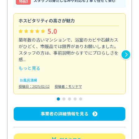
スタッフの身だしなみや対応も丁寧で任せて安心
特⻑3
ホスピタリティの高さが魅力
法
5.0
築年数の古いマンションで、浴室のカビや石鹸カス
会
がひどく、市販品では限界がありお願いしました。
し
スタッフの方は、事前説明からすでにプロらしさを
あ
感...
い...
もっと見る
も
お風呂清掃
ト
投稿日：2025/02/12
投稿者：モリヤマ
投稿日
事業者の詳細情報を見る