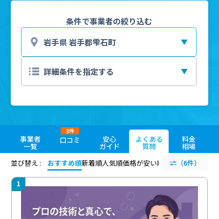
条件で事業者の絞り込む
3
件
事業者
安心
よくある
料金
口コミ
一覧
ガイド
質問
相場
並び替え :
おすすめ順
新着順
人気順
価格が安い順
評価が高い順
（6件）
評価
1