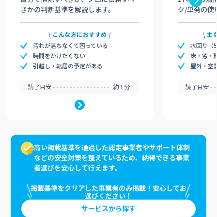
きかの判断基準を解説します。
ク/単発の使
こんな方におすすめ
主
汚れが落ちなくて困っている
水回り（
時間をかけたくない
床・窓・
引越し・転居の予定がある
屋外・空
読了目安
約1分
読了目安
高い掲載基準を通過した認定事業者やサポート体制
などの安全対策を整えているため、納得できる事業
者選びを安心して行えます。
掲載基準をクリアした事業者のみ掲載！安心してお
選びください！
サービスから探す