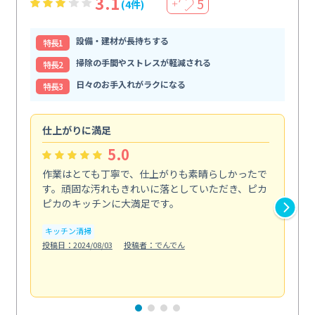
3.1
5
(4件)
＋
設備・建材が長持ちする
特⻑1
掃除の手間やストレスが軽減される
特⻑2
日々のお手入れがラクになる
特⻑3
仕上がりに満足
親
5.0
作業はとても丁寧で、仕上がりも素晴らしかったで
ス
す。頑固な汚れもきれいに落としていただき、ピカ
説
ピカのキッチンに大満足です。
の
い...
キッチン清掃
も
投稿日：2024/08/03
投稿者：でんでん
エ
投稿日