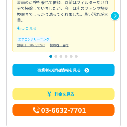
夏前の点検も兼ねて依頼。以前はフィルターだけ自
掃
分で掃除していましたが、今回は奥のファンや熱交
た
換器までしっかり洗ってくれました。黒い汚れが大
キ
量...
安...
もっと見る
も
エアコンクリーニング
お
投稿日：2025/02/23
投稿者：吉村
投稿日
事業者の詳細情報を見る
料金を見る
03-6632-7701