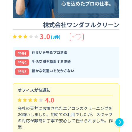
株式会社ワンダフルクリーン
3.0
(3件)
＋
住まいを守るプロ意識
特⻑1
生活空間を尊重する姿勢
特⻑2
細かな気遣いを欠かさない
特⻑3
オフィスが快適に
納
4.0
会社の天井に設置されたエアコンのクリーニングを
浴
お願いしました。初めての利用でしたが、スタッフ
終
の対応が非常に丁寧で安心して任せられました。作
き
業...
し...