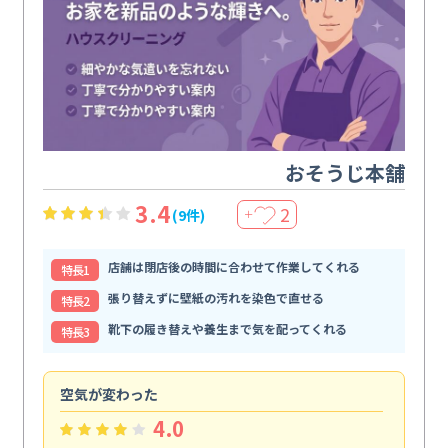
おそうじ本舗
3.4
2
(9件)
＋
店舗は閉店後の時間に合わせて作業してくれる
特⻑1
張り替えずに壁紙の汚れを染色で直せる
特⻑2
靴下の履き替えや養生まで気を配ってくれる
特⻑3
空気が変わった
浴
4.0