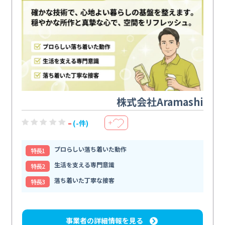
株式会社Aramashi
-
(-件)
＋
プロらしい落ち着いた動作
特⻑1
生活を支える専門意識
特⻑2
落ち着いた丁寧な接客
特⻑3
事業者の詳細情報を見る