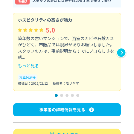
スタッフの身だしなみや対応も丁寧で任せて安心
特⻑3
ホスピタリティの高さが魅力
法
5.0
築年数の古いマンションで、浴室のカビや石鹸カス
会
がひどく、市販品では限界がありお願いしました。
し
スタッフの方は、事前説明からすでにプロらしさを
あ
感...
い...
もっと見る
も
お風呂清掃
ト
投稿日：2025/02/12
投稿者：モリヤマ
投稿日
事業者の詳細情報を見る