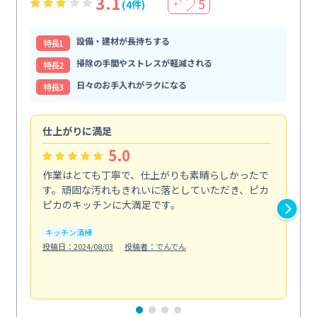
3.1
5
(4件)
＋
設備・建材が長持ちする
特⻑1
掃除の手間やストレスが軽減される
特⻑2
日々のお手入れがラクになる
特⻑3
仕上がりに満足
親
5.0
作業はとても丁寧で、仕上がりも素晴らしかったで
ス
す。頑固な汚れもきれいに落としていただき、ピカ
説
ピカのキッチンに大満足です。
の
い...
キッチン清掃
も
投稿日：2024/08/03
投稿者：でんでん
エ
投稿日