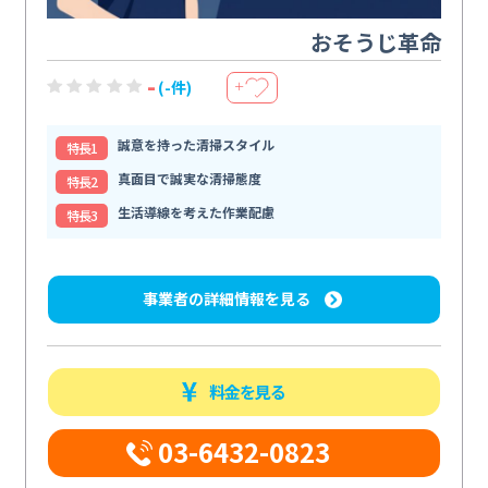
おそうじ革命
-
(-件)
＋
誠意を持った清掃スタイル
特⻑1
真面目で誠実な清掃態度
特⻑2
生活導線を考えた作業配慮
特⻑3
事業者の詳細情報を見る
料金を見る
03-6432-0823