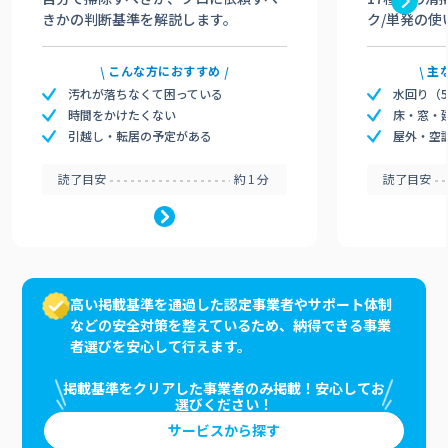
きかの判断基準を解説します。
ク/単発の使
こんな方におすすめ
主
汚れが落ちなくて困っている
水回り（
時間をかけたくない
床・窓・
引越し・転居の予定がある
屋外・空
読了目安
約1分
読了目安
高い掲載基準を通過した認定事業者やサポート体制
などの安全対策を整えているため、納得できる事業
者選びを安心して行えます。
掲載基準をクリアした事業者のみ掲載！安心してお
選びください！
サービスから探す