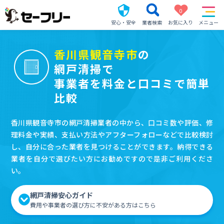
0
安心・安全
業者検索
お気に入り
メニュー
香川県観音寺市
の
網戸清掃で
事業者を料金と口コミで簡単
比較
香川県観音寺市の網戸清掃業者の中から、口コミ数や評価、修
理料金や実績、支払い方法やアフターフォローなどで比較検討
し、自分に合った業者を見つけることができます。納得できる
業者を自分で選びたい方にお勧めですので是非ご利用くださ
い。
網戸清掃安心ガイド
費用や事業者の選び方に不安がある方はこちら