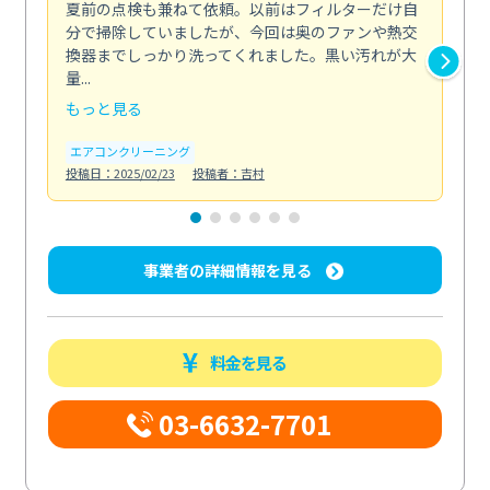
夏前の点検も兼ねて依頼。以前はフィルターだけ自
掃
分で掃除していましたが、今回は奥のファンや熱交
た
換器までしっかり洗ってくれました。黒い汚れが大
キ
量...
安...
もっと見る
も
エアコンクリーニング
お
投稿日：2025/02/23
投稿者：吉村
投稿日
事業者の詳細情報を見る
料金を見る
03-6632-7701