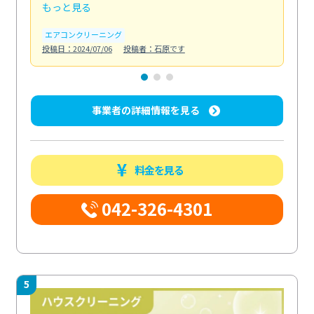
もっと見る
も
エアコンクリーニング
お
投稿日：2024/07/06
投稿者：石原です
投稿日
事業者の詳細情報を見る
料金を見る
042-326-4301
5