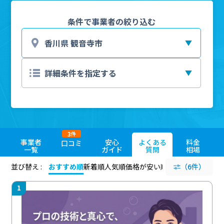
条件で事業者の絞り込む
3
件
事業者
安心
よくある
料金
口コミ
一覧
ガイド
質問
相場
並び替え :
おすすめ順
新着順
人気順
価格が安い順
評価が高い順
（6件）
評価
1