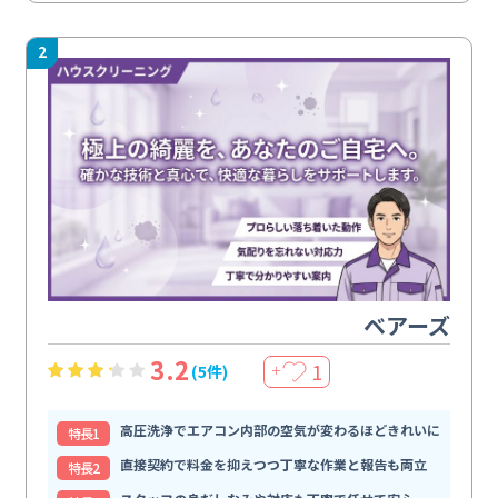
2
ベアーズ
3.2
1
(5件)
＋
高圧洗浄でエアコン内部の空気が変わるほどきれいに
特⻑1
直接契約で料金を抑えつつ丁寧な作業と報告も両立
特⻑2