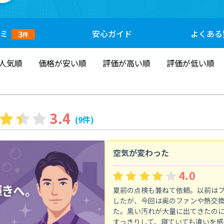
ミ
安心
ガイド
よくある
3
件
人気順
価格が安い順
評価が高い順
評価が低い順
3.4
(9件)
空気が変わった
4.0
夏前の点検も兼ねて依頼。以前は
したが、今回は奥のファンや熱交
た。黒い汚れが大量に出てきたの
すっきりして、寝ていても違いを感