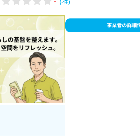
-
(-件)
事業者の詳細