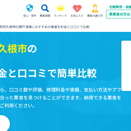
初期費用・掲
0
事業者の方は
安心・安全
業者検索
ランキング
お気に入り
業者の選び方
県阿久根市の網戸清掃におすすめの業者を料金と口コミで比較
久根市
の
金と口コミで簡単比較
ら、口コミ数や評価、修理料金や実績、支払い方法やアフ
合った業者を見つけることができます。納得できる業者を
ご利用ください。