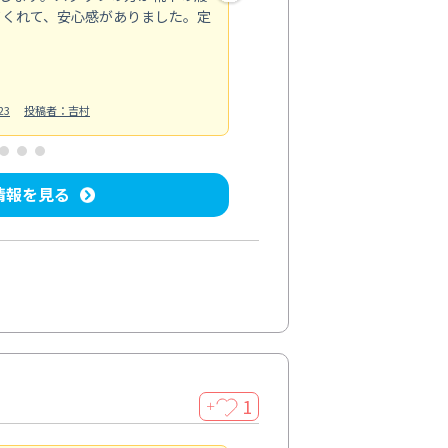
てくれて、安心感がありました。定
お風呂清掃
投稿日：2025/02/12
投
23
投稿者：吉村
情報を見る
1
＋