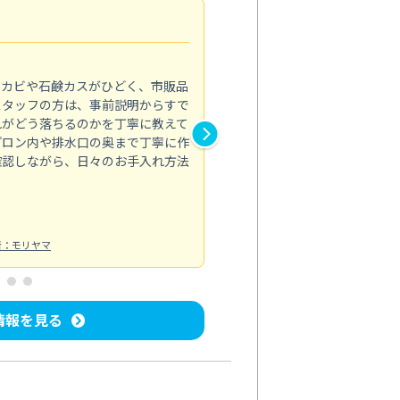
法人利用
5.0
のカビや石鹸カスがひどく、市販品
会社のトイレと洗面台清掃をス
スタッフの方は、事前説明からすで
てはオフィス対応が雑なところ
れがどう落ちるのかを丁寧に教えて
なみから言葉遣い、作業マナー
プロン内や排水口の奥まで丁寧に作
心して任せられました。
確認しながら、日々のお手入れ方法
トイレ清掃
投稿日：2024/09/09
投
者：モリヤマ
情報を見る