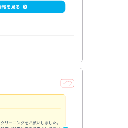
情報を見る
＋
納得のサービス
5.0
のクリーニングをお願いしました。
浴室の清掃を依頼しました。ス