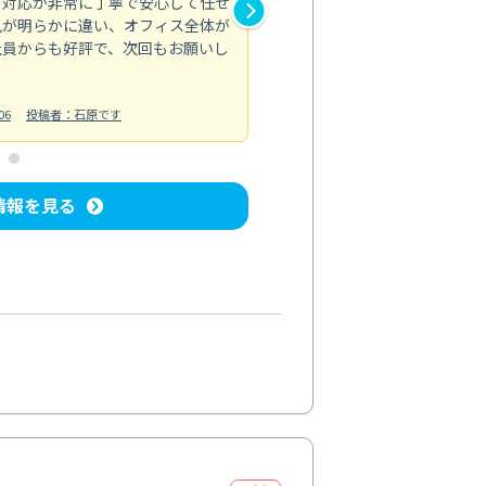
の対応が非常に丁寧で安心して任せ
もスムーズに進行。頑固な汚れ
風が明らかに違い、オフィス全体が
生まれ変わりました。料金も納
社員からも好評で、次回もお願いし
ています。
お風呂清掃
投稿日：2024/06/18
投
06
投稿者：石原です
情報を見る