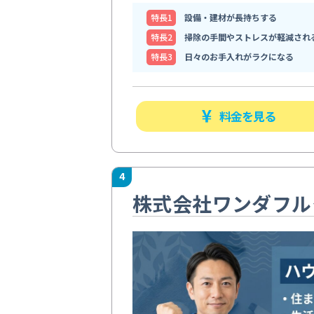
特⻑1
設備・建材が長持ちする
特⻑2
掃除の手間やストレスが軽減され
特⻑3
日々のお手入れがラクになる
料金を見る
4
株式会社ワンダフル