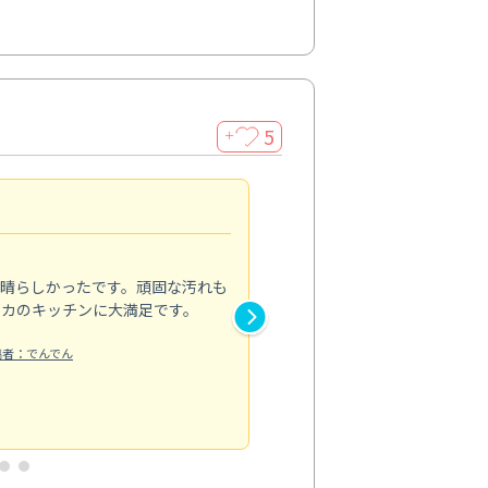
5
＋
親切で丁寧な作業
5.0
素晴らしかったです。頑固な汚れも
スタッフの方は非常に親切で、
ピカのキッチンに大満足です。
き安心感がありました。エアコ
り快適に感じています。丁寧な
稿者：でんでん
エアコンクリーニング
投稿日：2024/