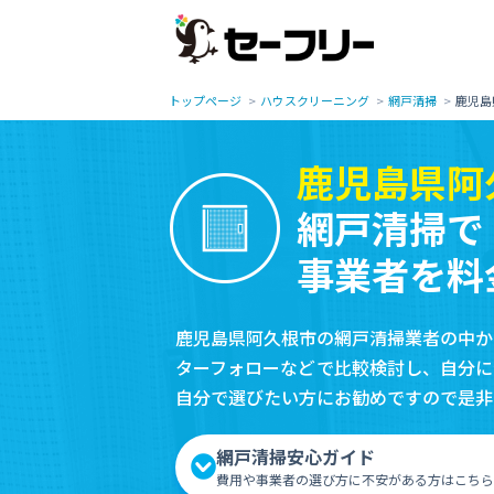
トップページ
ハウスクリーニング
網戸清掃
鹿児島
鹿児島県阿
網戸清掃で
事業者を料
鹿児島県阿久根市の網戸清掃業者の中か
ターフォローなどで比較検討し、自分に
自分で選びたい方にお勧めですので是非
網戸清掃安心ガイド
費用や事業者の選び方に不安がある方はこちら