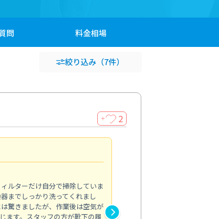
質問
料金
相場
絞り込み
（7件）
2
＋
浴室が明るく
5.0
フィルターだけ自分で掃除していま
掃除しても取れなかったカビや
換器までしっかり洗ってくれまし
がプロ。浴室が明るく感じるほ
には驚きましたが、作業後は空気が
の説明も丁寧で安心できました
じます。スタッフの方が靴下の履
と気分も全然違います。