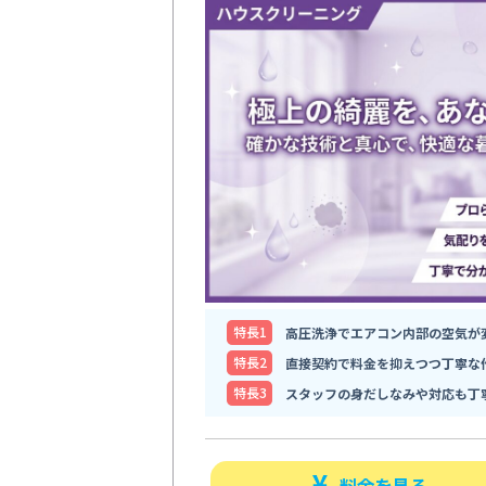
特⻑1
高圧洗浄でエアコン内部の空気が
特⻑2
直接契約で料金を抑えつつ丁寧な
特⻑3
スタッフの身だしなみや対応も丁
料金を見る