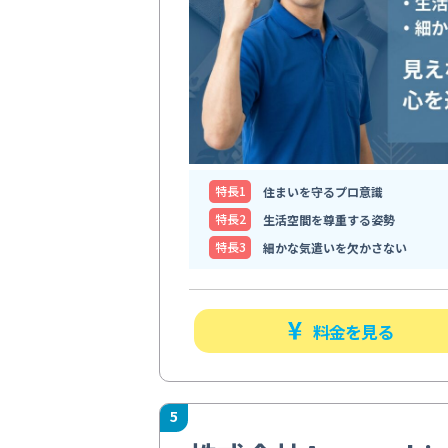
特⻑1
住まいを守るプロ意識
特⻑2
生活空間を尊重する姿勢
特⻑3
細かな気遣いを欠かさない
料金を見る
5