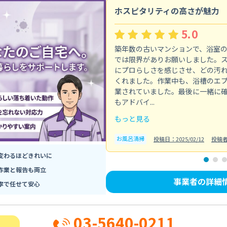
ホスピタリティの高さが魅力
5.0
築年数の古いマンションで、浴室
では限界がありお願いしました。
にプロらしさを感じさせ、どの汚
くれました。作業中も、浴槽のエ
業されていました。最後に一緒に
もアドバイ...
もっと見る
お風呂清掃
投稿日：2025/02/12
投稿
変わるほどきれいに
作業と報告も両立
事業者の詳細
寧で任せて安心
03-5640-0211