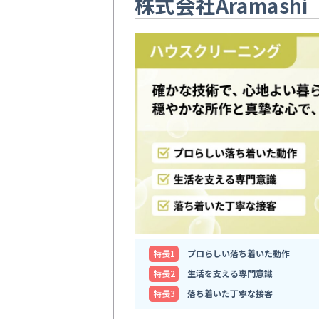
株式会社Aramashi
特⻑1
プロらしい落ち着いた動作
特⻑2
生活を支える専門意識
特⻑3
落ち着いた丁寧な接客