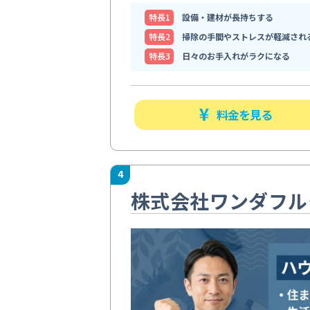
特⻑1
設備・建材が長持ちする
特⻑2
掃除の手間やストレスが軽減され
特⻑3
日々のお手入れがラクになる
料金を見る
4
株式会社ワンダフル