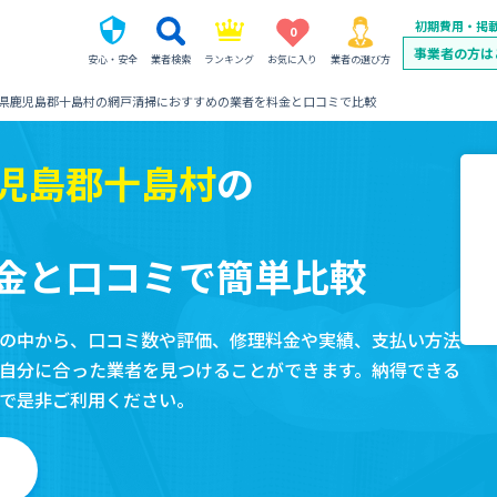
初期費用・掲
0
事業者の方は
安心・安全
業者検索
ランキング
お気に入り
業者の選び方
県鹿児島郡十島村の網戸清掃におすすめの業者を料金と口コミで比較
児島郡十島村
の
金と口コミで簡単比較
の中から、口コミ数や評価、修理料金や実績、支払い方法
自分に合った業者を見つけることができます。納得できる
で是非ご利用ください。