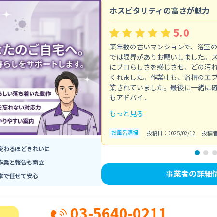
ホスピタリティの高さが魅力
5.0
築年数の古いマンションで、浴室
では限界がありお願いしました。
にプロらしさを感じさせ、どの汚
くれました。作業中も、浴槽のエ
業されていました。最後に一緒に
もアドバイ...
もっと見る
お風呂清掃
投稿日：2025/02/12
投稿
変わるほどきれいに
作業と報告も両立
事業者の詳細
寧で任せて安心
03-5640-0211