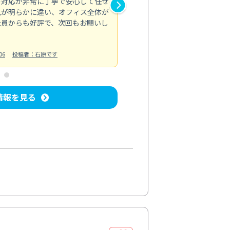
の対応が非常に丁寧で安心して任せ
もスムーズに進行。頑固な汚れ
風が明らかに違い、オフィス全体が
生まれ変わりました。料金も納
社員からも好評で、次回もお願いし
ています。
お風呂清掃
投稿日：2024/06/18
投
06
投稿者：石原です
情報を見る