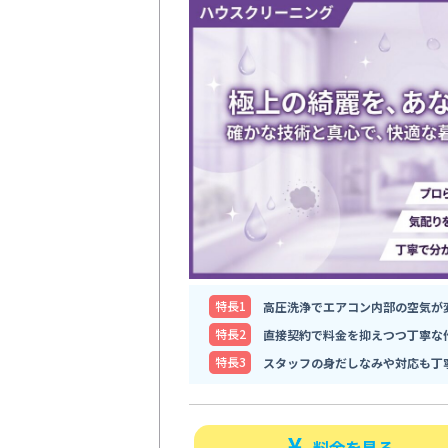
特⻑1
高圧洗浄でエアコン内部の空気が
特⻑2
直接契約で料金を抑えつつ丁寧な
特⻑3
スタッフの身だしなみや対応も丁
料金を見る