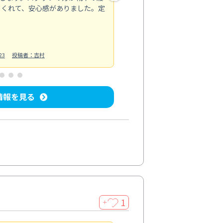
てくれて、安心感がありました。定
お風呂清掃
投稿日：2025/02/12
投
23
投稿者：吉村
情報を見る
1
＋