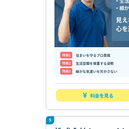
特⻑1
住まいを守るプロ意識
特⻑2
生活空間を尊重する姿勢
特⻑3
細かな気遣いを欠かさない
料金を見る
5