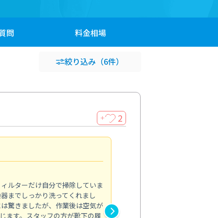
質問
料金
相場
絞り込み
（6件）
2
＋
浴室が明るく
5.0
フィルターだけ自分で掃除していま
掃除しても取れなかったカビや
換器までしっかり洗ってくれまし
がプロ。浴室が明るく感じるほ
には驚きましたが、作業後は空気が
の説明も丁寧で安心できました
じます。スタッフの方が靴下の履
と気分も全然違います。