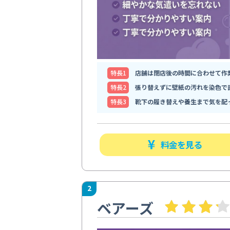
特⻑1
店舗は閉店後の時間に合わせて作
特⻑2
張り替えずに壁紙の汚れを染色で
特⻑3
靴下の履き替えや養生まで気を配
料金を見る
2
ベアーズ