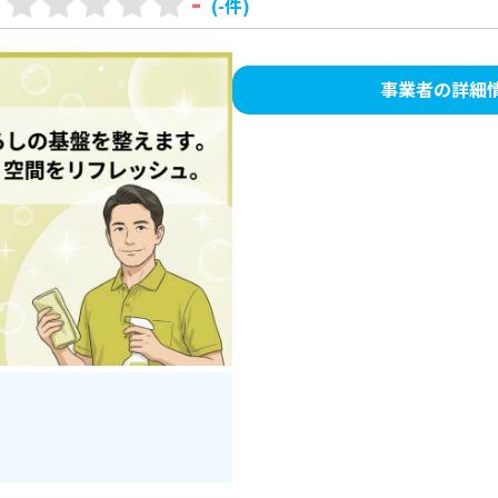
-
(-件)
事業者の詳細