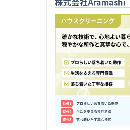
株式会社Aramashi
特⻑1
プロらしい落ち着いた動作
特⻑2
生活を支える専門意識
特⻑3
落ち着いた丁寧な接客