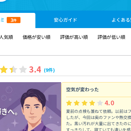
ミ
安心
ガイド
よくある
3
件
人気順
価格が安い順
評価が高い順
評価が低い順
3.4
(9件)
空気が変わった
4.0
夏前の点検も兼ねて依頼。以前は
したが、今回は奥のファンや熱交
た。黒い汚れが大量に出てきたの
すっきりして、寝ていても違いを感