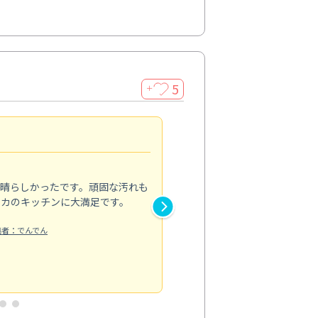
5
＋
親切で丁寧な作業
5.0
素晴らしかったです。頑固な汚れも
スタッフの方は非常に親切で、
ピカのキッチンに大満足です。
き安心感がありました。エアコ
り快適に感じています。丁寧な
稿者：でんでん
エアコンクリーニング
投稿日：2024/