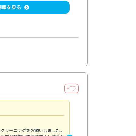
情報を見る
＋
納得のサービス
5.0
のクリーニングをお願いしました。
浴室の清掃を依頼しました。ス