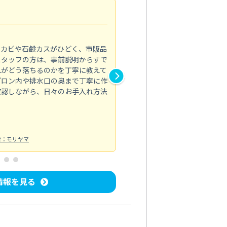
法人利用
5.0
のカビや石鹸カスがひどく、市販品
会社のトイレと洗面台清掃をス
スタッフの方は、事前説明からすで
てはオフィス対応が雑なところ
れがどう落ちるのかを丁寧に教えて
なみから言葉遣い、作業マナー
プロン内や排水口の奥まで丁寧に作
心して任せられました。
確認しながら、日々のお手入れ方法
トイレ清掃
投稿日：2024/09/09
投
者：モリヤマ
情報を見る