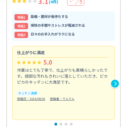
3.1
5
(4件)
＋
設備・建材が長持ちする
特⻑1
掃除の手間やストレスが軽減される
特⻑2
日々のお手入れがラクになる
特⻑3
仕上がりに満足
親
5.0
作業はとても丁寧で、仕上がりも素晴らしかったで
ス
す。頑固な汚れもきれいに落としていただき、ピカ
説
ピカのキッチンに大満足です。
の
い...
キッチン清掃
も
投稿日：2024/08/03
投稿者：でんでん
エ
投稿日