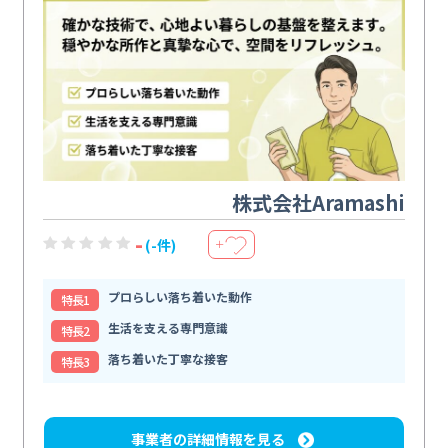
株式会社Aramashi
-
(-件)
＋
プロらしい落ち着いた動作
特⻑1
生活を支える専門意識
特⻑2
落ち着いた丁寧な接客
特⻑3
事業者の詳細情報を見る