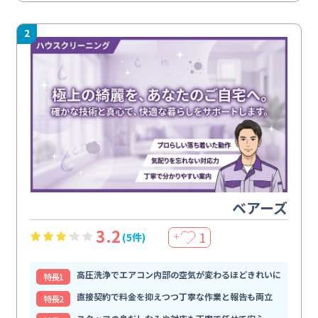
2
ベアーズ
3.2
1
(5件)
＋
高圧洗浄でエアコン内部の空気が変わるほどきれいに
特⻑1
直接契約で料金を抑えつつ丁寧な作業と報告も両立
特⻑2