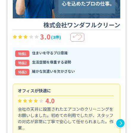
株式会社ワンダフルクリーン
3.0
(3件)
＋
住まいを守るプロ意識
特⻑1
生活空間を尊重する姿勢
特⻑2
細かな気遣いを欠かさない
特⻑3
オフィスが快適に
納
4.0
会社の天井に設置されたエアコンのクリーニングを
浴
お願いしました。初めての利用でしたが、スタッフ
終
の対応が非常に丁寧で安心して任せられました。作
き
業...
し...