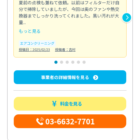
夏前の点検も兼ねて依頼。以前はフィルターだけ自
掃
分で掃除していましたが、今回は奥のファンや熱交
た
換器までしっかり洗ってくれました。黒い汚れが大
キ
量...
安...
もっと見る
も
エアコンクリーニング
お
投稿日：2025/02/23
投稿者：吉村
投稿日
事業者の詳細情報を見る
料金を見る
03-6632-7701