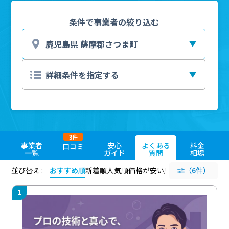
条件で事業者の絞り込む
3
件
事業者
安心
よくある
料金
口コミ
一覧
ガイド
質問
相場
並び替え :
おすすめ順
新着順
人気順
価格が安い順
評価が高い順
（6件）
評価
1