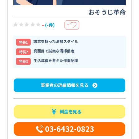
おそうじ革命
-
(-件)
＋
誠意を持った清掃スタイル
特⻑1
真面目で誠実な清掃態度
特⻑2
生活導線を考えた作業配慮
特⻑3
事業者の詳細情報を見る
料金を見る
03-6432-0823