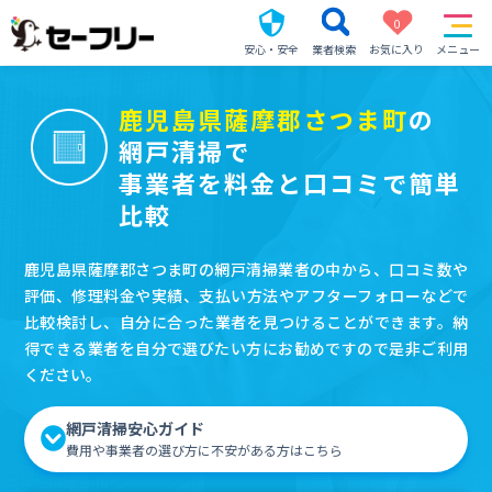
0
安心・安全
業者検索
お気に入り
メニュー
鹿児島県薩摩郡さつま町
の
網戸清掃で
事業者を料金と口コミで簡単
比較
鹿児島県薩摩郡さつま町の網戸清掃業者の中から、口コミ数や
評価、修理料金や実績、支払い方法やアフターフォローなどで
比較検討し、自分に合った業者を見つけることができます。納
得できる業者を自分で選びたい方にお勧めですので是非ご利用
ください。
網戸清掃安心ガイド
費用や事業者の選び方に不安がある方はこちら