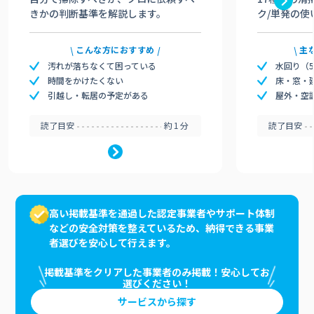
きかの判断基準を解説します。
ク/単発の使
こんな方におすすめ
主
汚れが落ちなくて困っている
水回り（
時間をかけたくない
床・窓・
引越し・転居の予定がある
屋外・空
読了目安
約1分
読了目安
高い掲載基準を通過した認定事業者やサポート体制
などの安全対策を整えているため、納得できる事業
者選びを安心して行えます。
掲載基準をクリアした事業者のみ掲載！安心してお
選びください！
サービスから探す