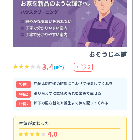
おそうじ本舗
3.4
2
(9件)
＋
店舗は閉店後の時間に合わせて作業してくれる
特⻑1
張り替えずに壁紙の汚れを染色で直せる
特⻑2
靴下の履き替えや養生まで気を配ってくれる
特⻑3
空気が変わった
浴
4.0