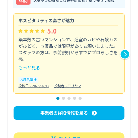
スタッフの身だしなみや対応も丁寧で任せて安心
特⻑3
ホスピタリティの高さが魅力
法
5.0
築年数の古いマンションで、浴室のカビや石鹸カス
会
がひどく、市販品では限界がありお願いしました。
し
スタッフの方は、事前説明からすでにプロらしさを
あ
感...
い...
もっと見る
も
お風呂清掃
ト
投稿日：2025/02/12
投稿者：モリヤマ
投稿日
事業者の詳細情報を見る