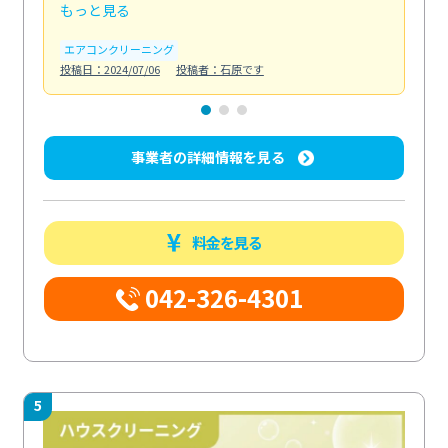
もっと見る
も
エアコンクリーニング
お
投稿日：2024/07/06
投稿者：石原です
投稿日
事業者の詳細情報を見る
料金を見る
042-326-4301
5