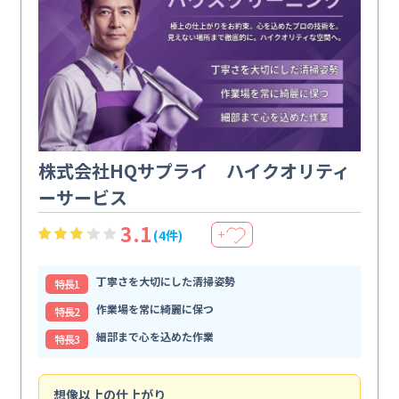
株式会社HQサプライ ハイクオリティ
ーサービス
3.1
(4件)
＋
丁寧さを大切にした清掃姿勢
特⻑1
作業場を常に綺麗に保つ
特⻑2
細部まで心を込めた作業
特⻑3
想像以上の仕上がり
ス