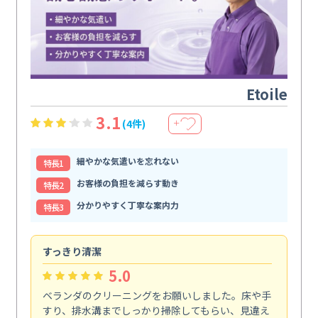
Etoile
3.1
(4件)
＋
細やかな気遣いを忘れない
特⻑1
お客様の負担を減らす動き
特⻑2
分かりやすく丁寧な案内力
特⻑3
すっきり清潔
キ
5.0
ベランダのクリーニングをお願いしました。床や手
コ
すり、排水溝までしっかり掃除してもらい、見違え
れ