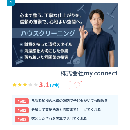
9
株式会社my connect
3.1
(3件)
＋
食品添加物の水準の洗剤で子どもがいても頼める
特⻑1
分解して高圧洗浄と除菌まで仕上げてくれる
特⻑2
落とした汚れを写真で見せてくれる
特⻑3