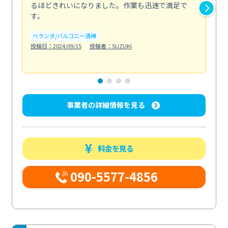
るほどきれいになりました。作業も迅速で満足で
く
す。
欲を.
も
ベランダ/バルコニー清掃
投稿日：2024/09/15
投稿者：SUZUKI
キ
投稿日
事業者の詳細情報を見る
料金を見る
090-5577-4856