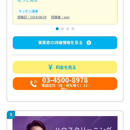
キッチン清掃
ト
投稿日：2024/08/28
投稿者：pon
投稿日
事業者の詳細情報を見る
料金を見る
03-4500-8978
電話応対（日・祝を除く）12：
00～...
5