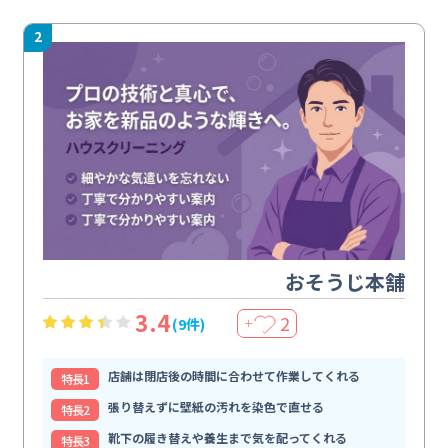
2
おそうじ本舗
3.4
2
(9件)
＋
店舗は閉店後の時間に合わせて作業してくれる
特⻑1
張り替えずに壁紙の汚れを染色で直せる
特⻑2
靴下の履き替えや養生まで気を配ってくれる
特⻑3