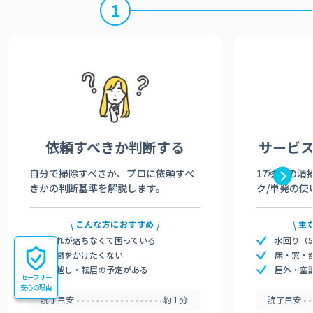
1
依頼すべきか
判断する
サービ
自分で掃除すべきか、プロに依頼すべ
17種類の清
きかの判断基準を解説します。
ク/単発の使
こんな方におすすめ
主
汚れが落ちなくて困っている
水回り（
時間をかけたくない
床・窓・
引越し・転居の予定がある
屋外・空
セーフリー
安心の理由
読了目安
約1分
読了目安