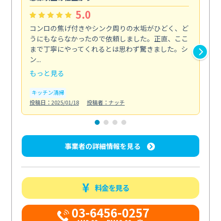
5.0
コンロの焦げ付きやシンク周りの水垢がひどく、ど
油
うにもならなかったので依頼しました。正直、ここ
し
まで丁寧にやってくれるとは思わず驚きました。シ
浄
ン...
2...
もっと見る
も
キッチン清掃
キ
投稿日：2025/01/18
投稿者：ナッチ
投稿日
事業者の詳細情報を見る
料金を見る
03-6456-0257