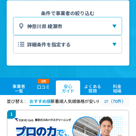
条件で事業者の絞り込む
3
件
事業者
安心
よくある
料金
口コミ
一覧
ガイド
質問
相場
並び替え :
おすすめ順
新着順
人気順
価格が安い順
評価が高い順
（70件）
評価
1