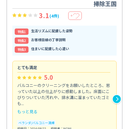
掃除王国
3.1
(4件)
＋
生活リズムに配慮した姿勢
特⻑1
お客様目線の丁寧説明
特⻑2
住まいに配慮した心遣い
特⻑3
とても満足
安
5.0
バルコニーのクリーニングをお願いしたところ、思
2
っていた以上の仕上がりに感動しました。床面にこ
す
びりついていた汚れや、排水溝に溜まっていたゴミ
す
も...
ので.
もっと見る
も
ベランダ/バルコニー清掃
エ
投稿日：2024/08/22
投稿者：NONI
投稿日