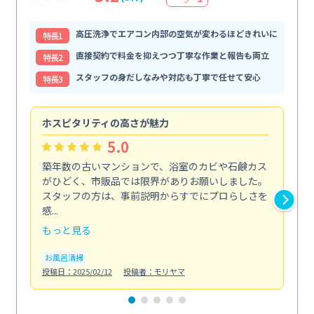
高圧洗浄でエアコン内部の空気が変わるほどきれいに
特⻑1
直接契約で料金を抑えつつ丁寧な作業と報告も両立
特⻑2
スタッフの身だしなみや対応も丁寧で任せて安心
特⻑3
ホスピタリティの高さが魅力
法
5.0
築年数の古いマンションで、浴室のカビや石鹸カス
会
がひどく、市販品では限界がありお願いしました。
し
スタッフの方は、事前説明からすでにプロらしさを
あ
感...
い...
もっと見る
も
お風呂清掃
ト
投稿日：2025/02/12
投稿者：モリヤマ
投稿日