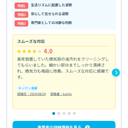
生活リズムに配慮した姿勢
特⻑1
安心して任せられる姿勢
特⻑2
専門家としての冷静な判断
特⻑3
スムーズな対応
汚
4.0
長年放置していた換気扇の油汚れをクリーニングし
バ
てもらいました。細かい部分までしっかり清掃さ
な
れ、換気力も格段に改善。スムーズな対応に感謝で
ら
す。
そ...
も
キッチン清掃
投稿日：2024/08/26
投稿者：kanta
ベラ
投稿日
事業者の詳細情報を見る