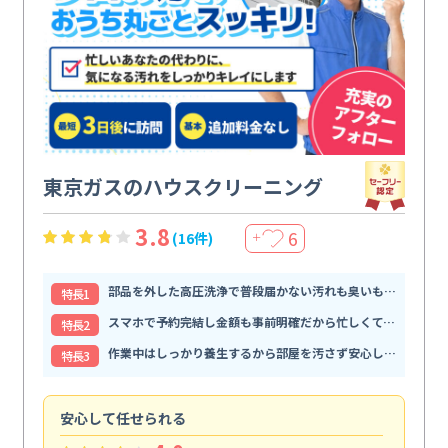
東京ガスのハウスクリーニング
3.8
6
(16件)
＋
部品を外した高圧洗浄で普段届かない汚れも臭いもすっきり解消
特⻑1
スマホで予約完結し金額も事前明確だから忙しくても頼みやすい
特⻑2
作業中はしっかり養生するから部屋を汚さず安心して任せられる
特⻑3
安心して任せられる
見