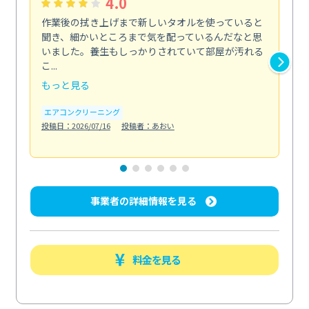
4.0
作業後の拭き上げまで新しいタオルを使っていると
ベ
聞き、細かいところまで気を配っているんだなと思
単
いました。養生もしっかりされていて部屋が汚れる
が
こ...
回...
もっと見る
も
エアコンクリーニング
ベラ
投稿日：2026/07/16
投稿者：あおい
投稿日
事業者の詳細情報を見る
料金を見る