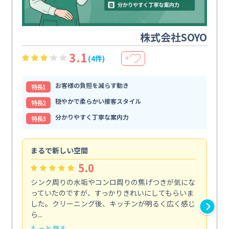
株式会社SOYO
3.1
(4件)
＋
お客様の負担を減らす動き
特⻑1
穏やかで柔らかい接客スタイル
特⻑2
分かりやすく丁寧な案内力
特⻑3
まるで新しい空間
清
5.0
シンク周りの水垢やコンロ周りの焦げつきが気にな
ト
っていたのですが、すっかりきれいにしてもらいま
依
した。クリーニング後、キッチンが明るく広く感じ
ッ
ら...
か...
もっと見る
も