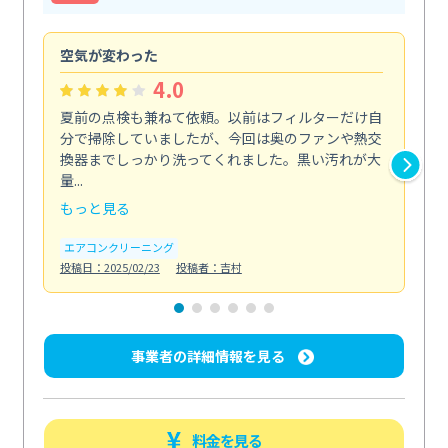
空気が変わった
浴
4.0
夏前の点検も兼ねて依頼。以前はフィルターだけ自
掃
分で掃除していましたが、今回は奥のファンや熱交
た
換器までしっかり洗ってくれました。黒い汚れが大
キ
量...
安...
もっと見る
も
エアコンクリーニング
お
投稿日：2025/02/23
投稿者：吉村
投稿日
事業者の詳細情報を見る
料金を見る