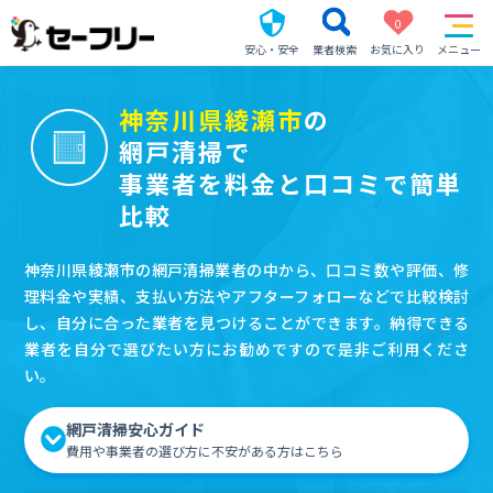
0
安心・安全
業者検索
お気に入り
メニュー
神奈川県綾瀬市
の
網戸清掃で
事業者を料金と口コミで簡単
比較
神奈川県綾瀬市の網戸清掃業者の中から、口コミ数や評価、修
理料金や実績、支払い方法やアフターフォローなどで比較検討
し、自分に合った業者を見つけることができます。納得できる
業者を自分で選びたい方にお勧めですので是非ご利用くださ
い。
網戸清掃安心ガイド
費用や事業者の選び方に不安がある方はこちら