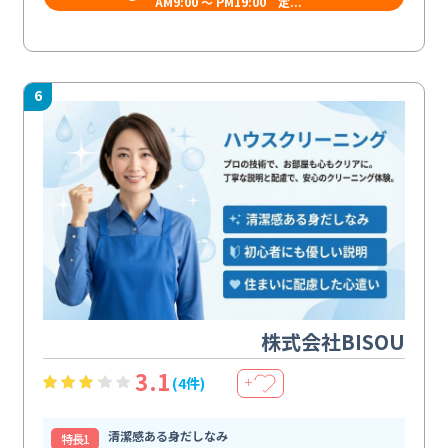
AM9:00 ～ PM19:00 定...
6
株式会社BISOU
3.1
(4件)
＋
清潔感ある身だしなみ
特⻑1