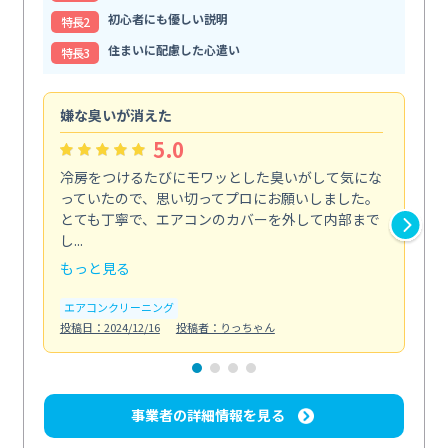
初心者にも優しい説明
特⻑2
住まいに配慮した心遣い
特⻑3
嫌な臭いが消えた
頼
5.0
冷房をつけるたびにモワッとした臭いがして気にな
毎
っていたので、思い切ってプロにお願いしました。
し
とても丁寧で、エアコンのカバーを外して内部まで
口
し...
な...
もっと見る
も
エアコンクリーニング
水
投稿日：2024/12/16
投稿者：りっちゃん
投稿日
事業者の詳細情報を見る