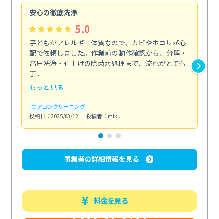
安心の徹底洗浄
し
5.0
子どもがアレルギー体質なので、カビやホコリが心
家
配で依頼しました。作業前の動作確認から、分解・
付
高圧洗浄・仕上げの除菌水処理まで、流れがとても
間
丁...
菌・.
もっと見る
も
エアコンクリーニング
エ
投稿日：2025/03/12
投稿者：miku
投稿日
事業者の詳細情報を見る
料金を見る