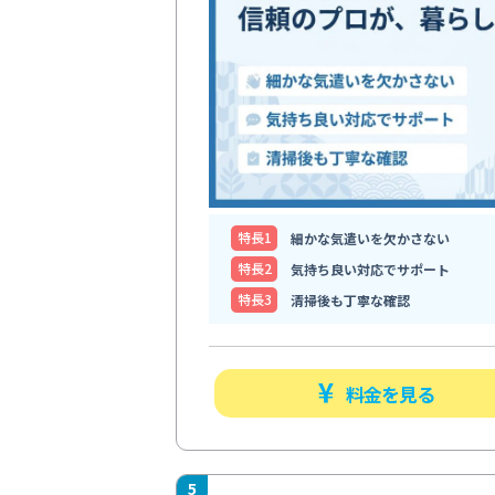
特⻑1
細かな気遣いを欠かさない
特⻑2
気持ち良い対応でサポート
特⻑3
清掃後も丁寧な確認
料金を見る
5