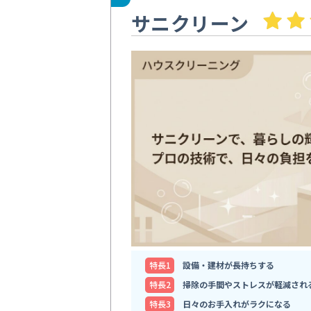
サニクリーン
特⻑1
設備・建材が長持ちする
特⻑2
掃除の手間やストレスが軽減され
特⻑3
日々のお手入れがラクになる