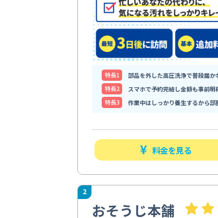
特⻑1
部品を外した高圧洗浄で普段届か
特⻑2
スマホで予約完結し金額も事前明
特⻑3
作業中はしっかり養生するから部
料金を見る
2
おそうじ本舗