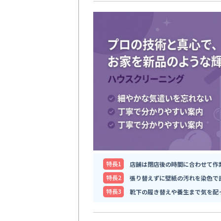
特⻑1
店舗は閉店後の時間に合わせて作
特⻑2
張り替えずに壁紙の汚れを染色で
特⻑3
靴下の履き替えや養生まで気を配