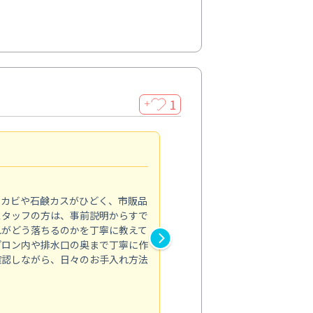
1
＋
法人利用
5.0
のカビや石鹸カスがひどく、市販品
会社のトイレと洗面台清掃をス
スタッフの方は、事前説明からすで
てはオフィス対応が雑なところ
れがどう落ちるのかを丁寧に教えて
なみから言葉遣い、作業マナー
プロン内や排水口の奥まで丁寧に作
心して任せられました。
確認しながら、日々のお手入れ方法
トイレ清掃
投稿日：2024/09/09
投