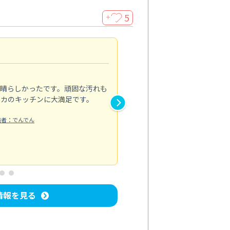
5
＋
親切で丁寧な作業
5.0
素晴らしかったです。頑固な汚れも
スタッフの方は非常に親切で、
ピカのキッチンに大満足です。
き安心感がありました。エアコ
り快適に感じています。丁寧な
稿者：でんでん
エアコンクリーニング
投稿日：2024/
情報を見る