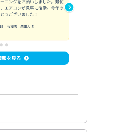
リーニングをお願いしました。繁忙
忙しい中、手際よくエアコンを
て、エアコンが見事に復活。今年の
フェッショナルな対応に感心し
がとうございました！
た。料金も適切なので、またお
エアコンクリーニング
18
投稿者：森田んぼ
投稿日：2024/
情報を見る