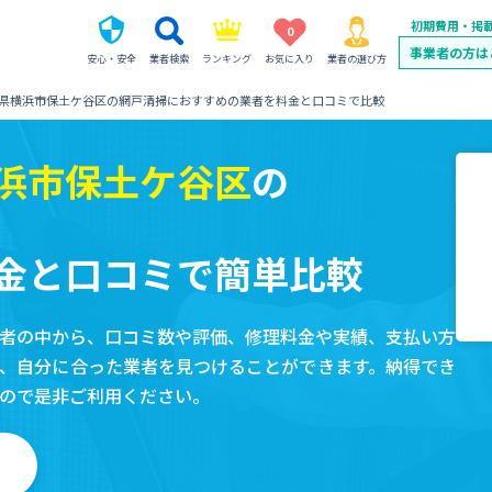
初期費用・掲
0
事業者の方は
安心・安全
業者検索
ランキング
お気に入り
業者の選び方
県横浜市保土ケ谷区の網戸清掃におすすめの業者を料金と口コミで比較
浜市保土ケ谷区
の
金と口コミで簡単比較
者の中から、口コミ数や評価、修理料金や実績、支払い方
、自分に合った業者を見つけることができます。納得でき
ので是非ご利用ください。