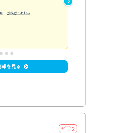
作業では床の汚れや溝に溜まっ
16
投稿者：あおい
らえました。自分では落としに
う...
もっと見る
ベランダ/バルコニー清掃
投稿日：202
情報を見る
2
＋