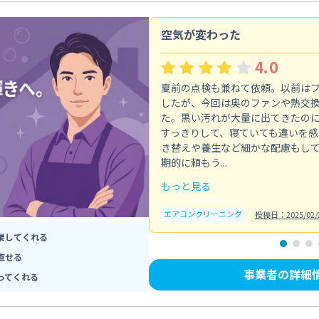
空気が変わった
4.0
夏前の点検も兼ねて依頼。以前は
したが、今回は奥のファンや熱交
た。黒い汚れが大量に出てきたの
すっきりして、寝ていても違いを感
き替えや養生など細かな配慮もし
期的に頼もう...
もっと見る
エアコンクリーニング
投稿日：2025/02/
業してくれる
直せる
事業者の詳細
ってくれる