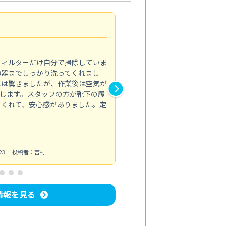
浴室が明るく
5.0
フィルターだけ自分で掃除していま
掃除しても取れなかったカビや
換器までしっかり洗ってくれまし
がプロ。浴室が明るく感じるほ
には驚きましたが、作業後は空気が
の説明も丁寧で安心できました
じます。スタッフの方が靴下の履
と気分も全然違います。
てくれて、安心感がありました。定
お風呂清掃
投稿日：2025/02/12
投
23
投稿者：吉村
情報を見る