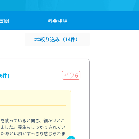
質問
料金
相場
絞り込み
（14件）
6
16件)
＋
見違える仕上がり
4.0
ルを使っていると聞き、細かいとこ
ベランダの汚れが気になってい
いました。養生もしっかりされてい
かできず、しっかり掃除する機
ったあとは風がすっきり感じられま
てきたので、今回クリーニング