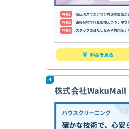
特⻑1
高圧洗浄でエアコン内部の空気が
特⻑2
直接契約で料金を抑えつつ丁寧な
特⻑3
スタッフの身だしなみや対応も丁
料金を見る
4
株式会社WakuMall