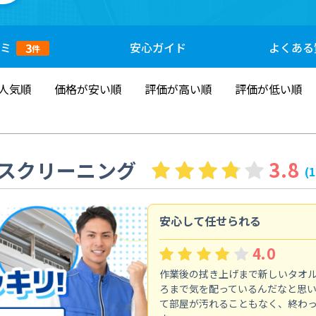
ミ
安心
ガイド
よくある
3
件
人気順
価格が安い順
評価が高い順
評価が低い順
スクリーニング
3.8
(
安心して任せられる
4.0
作業後の拭き上げまで新しいタオ
ろまで気を配っているんだなと思
て部屋が汚れることもなく、終わ