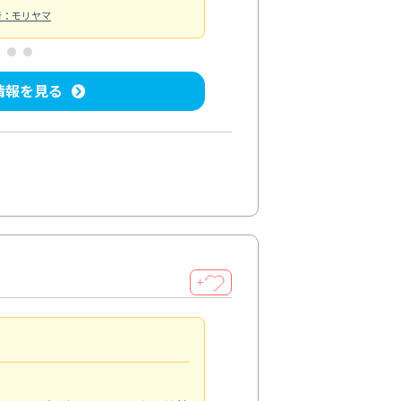
者：モリヤマ
情報を見る
＋
手際よく対応
4.0