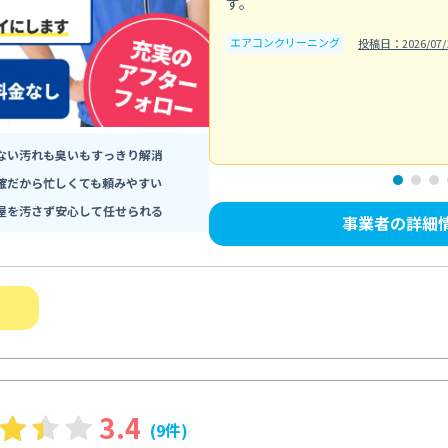
す。
エアコンクリーニング
投稿日：2026/07/
ない汚れも臭いもすっきり解消
確だから忙しくても頼みやすい
屋を汚さず安心して任せられる
事業者の詳細
3.4
(9件)