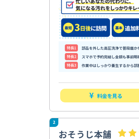
特⻑1
部品を外した高圧洗浄で普段届か
特⻑2
スマホで予約完結し金額も事前明
特⻑3
作業中はしっかり養生するから部
料金を見る
2
おそうじ本舗