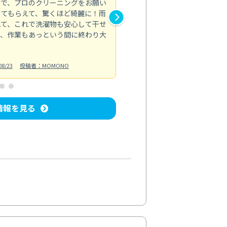
ので、プロのクリーニングをお願い
掃除機能付きエアコンのクリー
してもらえて、驚くほど綺麗に！雨
用です。スタッフさんは清潔感
れて、これで洗濯物も安心して干せ
いできます。今年の夏も快適に
て、作業もあっという間に終わり大
した。
エアコンクリーニング
投稿日：2024/
8/23
投稿者：MOMONO
情報を見る