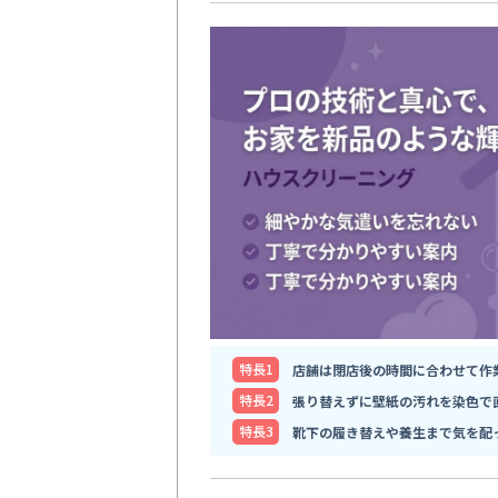
特⻑1
店舗は閉店後の時間に合わせて作
特⻑2
張り替えずに壁紙の汚れを染色で
特⻑3
靴下の履き替えや養生まで気を配