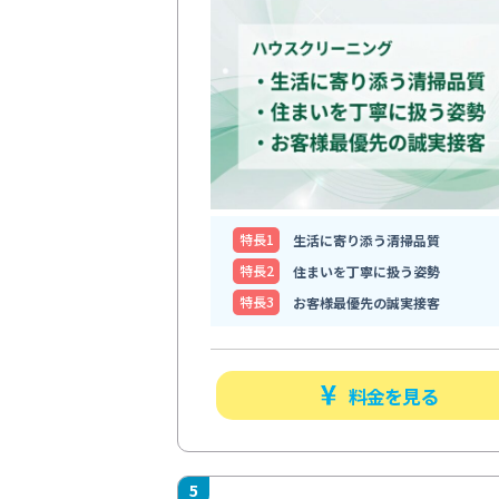
特⻑1
生活に寄り添う清掃品質
特⻑2
住まいを丁寧に扱う姿勢
特⻑3
お客様最優先の誠実接客
料金を見る
5