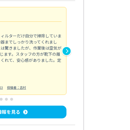
浴室が明るく
5.0
フィルターだけ自分で掃除していま
掃除しても取れなかったカビや
換器までしっかり洗ってくれまし
がプロ。浴室が明るく感じるほ
には驚きましたが、作業後は空気が
の説明も丁寧で安心できました
じます。スタッフの方が靴下の履
と気分も全然違います。
てくれて、安心感がありました。定
お風呂清掃
投稿日：2025/02/12
投
23
投稿者：吉村
情報を見る