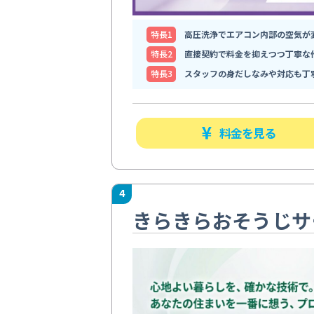
特⻑1
高圧洗浄でエアコン内部の空気が
特⻑2
直接契約で料金を抑えつつ丁寧な
特⻑3
スタッフの身だしなみや対応も丁
料金を見る
4
きらきらおそうじサ