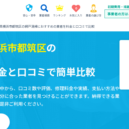
初期費用・掲
0
事業者の方は
安心・安全
業者検索
ランキング
お気に入り
業者の選び方
県横浜市都筑区の網戸清掃におすすめの業者を料金と口コミで比較
浜市都筑区
の
金と口コミで簡単比較
中から、口コミ数や評価、修理料金や実績、支払い方法や
分に合った業者を見つけることができます。納得できる業
是非ご利用ください。