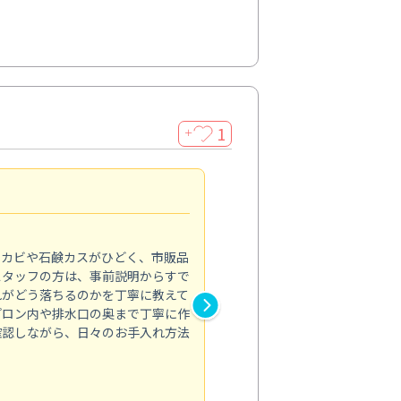
1
＋
法人利用
5.0
のカビや石鹸カスがひどく、市販品
会社のトイレと洗面台清掃をス
スタッフの方は、事前説明からすで
てはオフィス対応が雑なところ
れがどう落ちるのかを丁寧に教えて
なみから言葉遣い、作業マナー
プロン内や排水口の奥まで丁寧に作
心して任せられました。
確認しながら、日々のお手入れ方法
トイレ清掃
投稿日：2024/09/09
投