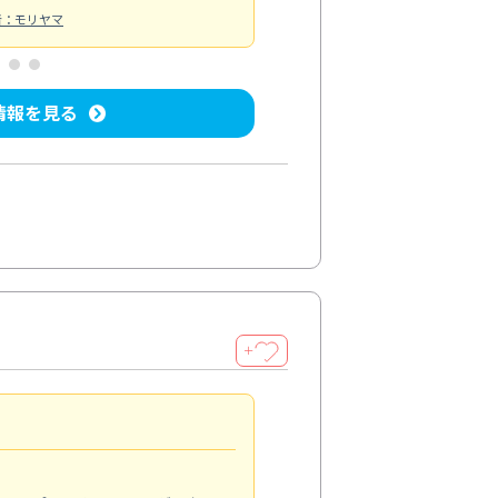
者：モリヤマ
情報を見る
＋
今年も快適
5.0