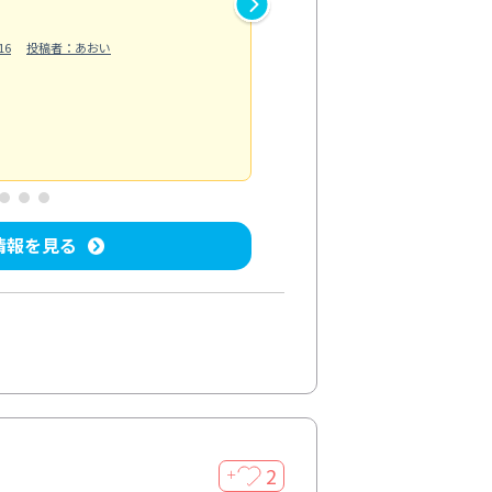
作業では床の汚れや溝に溜まっ
16
投稿者：あおい
らえました。自分では落としに
う...
もっと見る
ベランダ/バルコニー清掃
投稿日：202
情報を見る
2
＋