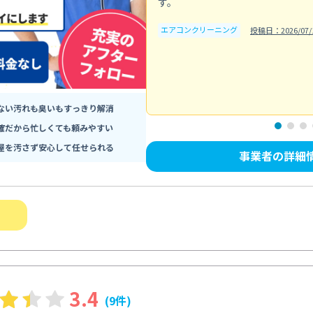
す。
エアコンクリーニング
投稿日：2026/07/
ない汚れも臭いもすっきり解消
確だから忙しくても頼みやすい
屋を汚さず安心して任せられる
事業者の詳細
3.4
(9件)