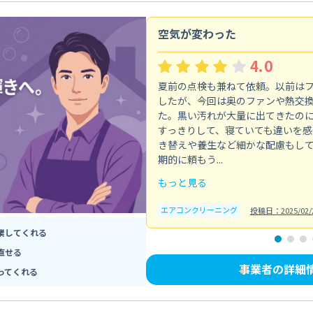
空気が変わった
4.0
夏前の点検も兼ねて依頼。以前は
したが、今回は奥のファンや熱交
た。黒い汚れが大量に出てきたの
すっきりして、寝ていても違いを感
き替えや養生など細かな配慮もし
期的に頼もう...
もっと見る
エアコンクリーニング
投稿日：2025/02/
業してくれる
直せる
事業者の詳細
ってくれる