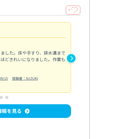
＋
キッチンのクリーニング
4.0
しました。床や手すり、排水溝まで
コンロ周りの焦げ付きや油汚れ
るほどきれいになりました。作業も
なくなりピカピカです。手際よ
しています。欲を言えば、作業
ら良かったですが、全体的には
9/15
投稿者：SUZUKI
キッチン清掃
投稿日：2024/07/25
情報を見る