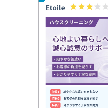
Etoile
特⻑1
細やかな気遣いを忘れない
特⻑2
お客様の負担を減らす動き
特⻑3
分かりやすく丁寧な案内力