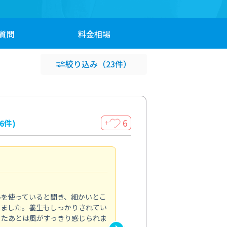
質問
料金
相場
絞り込み
（23件）
6
16件)
＋
見違える仕上がり
4.0
ルを使っていると聞き、細かいとこ
ベランダの汚れが気になってい
いました。養生もしっかりされてい
かできず、しっかり掃除する機
ったあとは風がすっきり感じられま
てきたので、今回クリーニング