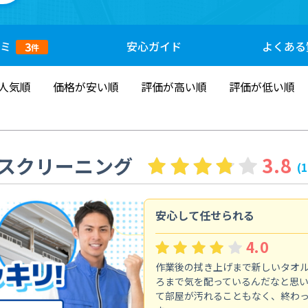
ミ
安心
ガイド
よくある
3
件
人気順
価格が安い順
評価が高い順
評価が低い順
スクリーニング
3.8
(
安心して任せられる
4.0
作業後の拭き上げまで新しいタオ
ろまで気を配っているんだなと思
て部屋が汚れることもなく、終わ