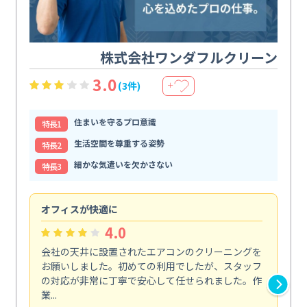
株式会社ワンダフルクリーン
3.0
(3件)
＋
住まいを守るプロ意識
特⻑1
生活空間を尊重する姿勢
特⻑2
細かな気遣いを欠かさない
特⻑3
オフィスが快適に
納
4.0
会社の天井に設置されたエアコンのクリーニングを
浴
お願いしました。初めての利用でしたが、スタッフ
終
の対応が非常に丁寧で安心して任せられました。作
き
業...
し...