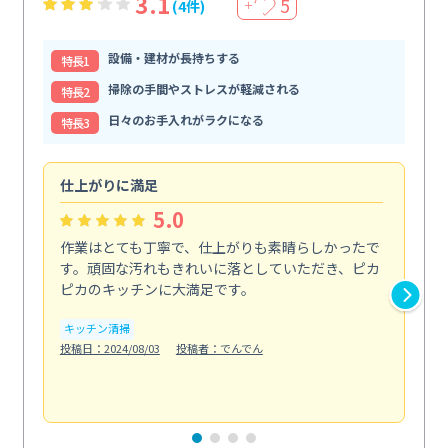
3.1
5
(4件)
＋
設備・建材が長持ちする
特⻑1
掃除の手間やストレスが軽減される
特⻑2
日々のお手入れがラクになる
特⻑3
仕上がりに満足
親
5.0
作業はとても丁寧で、仕上がりも素晴らしかったで
ス
す。頑固な汚れもきれいに落としていただき、ピカ
説
ピカのキッチンに大満足です。
の
い...
キッチン清掃
も
投稿日：2024/08/03
投稿者：でんでん
エ
投稿日