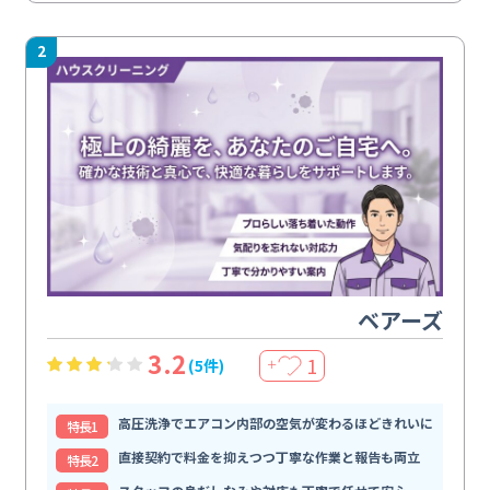
2
ベアーズ
3.2
1
(5件)
＋
高圧洗浄でエアコン内部の空気が変わるほどきれいに
特⻑1
直接契約で料金を抑えつつ丁寧な作業と報告も両立
特⻑2