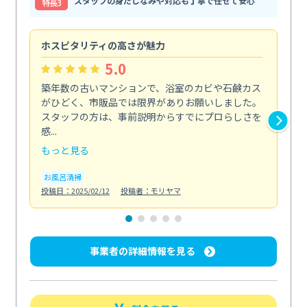
スタッフの身だしなみや対応も丁寧で任せて安心
特⻑3
ホスピタリティの高さが魅力
法
5.0
築年数の古いマンションで、浴室のカビや石鹸カス
会
がひどく、市販品では限界がありお願いしました。
し
スタッフの方は、事前説明からすでにプロらしさを
あ
感...
い...
もっと見る
も
お風呂清掃
ト
投稿日：2025/02/12
投稿者：モリヤマ
投稿日
事業者の詳細情報を見る