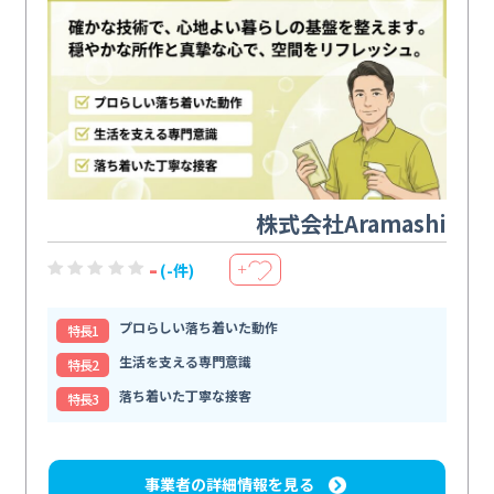
株式会社Aramashi
-
(-件)
＋
プロらしい落ち着いた動作
特⻑1
生活を支える専門意識
特⻑2
落ち着いた丁寧な接客
特⻑3
事業者の詳細情報を見る