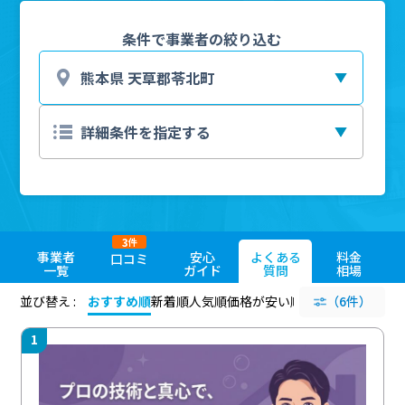
条件で事業者の絞り込む
3
件
事業者
安心
よくある
料金
口コミ
一覧
ガイド
質問
相場
並び替え :
おすすめ順
新着順
人気順
価格が安い順
評価が高い順
（6件）
評価
1