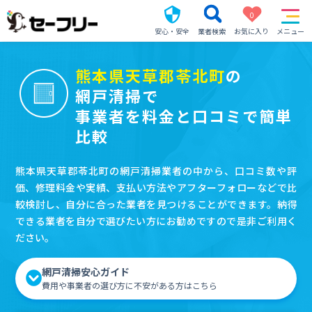
0
安心・安全
業者検索
お気に入り
メニュー
熊本県天草郡苓北町
の
網戸清掃で
事業者を料金と口コミで簡単
比較
熊本県天草郡苓北町の網戸清掃業者の中から、口コミ数や評
価、修理料金や実績、支払い方法やアフターフォローなどで比
較検討し、自分に合った業者を見つけることができます。納得
できる業者を自分で選びたい方にお勧めですので是非ご利用く
ださい。
網戸清掃安心ガイド
費用や事業者の選び方に不安がある方はこちら