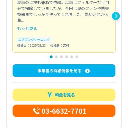
夏前の点検も兼ねて依頼。以前はフィルターだけ自
掃
分で掃除していましたが、今回は奥のファンや熱交
た
換器までしっかり洗ってくれました。黒い汚れが大
キ
量...
安...
もっと見る
も
エアコンクリーニング
お
投稿日：2025/02/23
投稿者：吉村
投稿日
事業者の詳細情報を見る
料金を見る
03-6632-7701