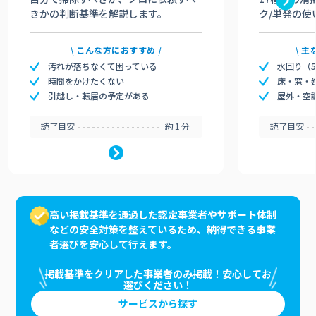
きかの判断基準を解説します。
ク/単発の使
こんな方におすすめ
主
汚れが落ちなくて困っている
水回り（
時間をかけたくない
床・窓・
引越し・転居の予定がある
屋外・空
読了目安
約1分
読了目安
高い掲載基準を通過した認定事業者やサポート体制
などの安全対策を整えているため、納得できる事業
者選びを安心して行えます。
掲載基準をクリアした事業者のみ掲載！安心してお
選びください！
サービスから探す