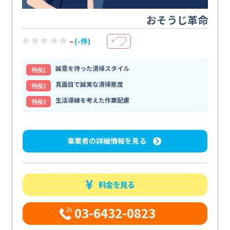
おそうじ革命
-
(-件)
＋
誠意を持った清掃スタイル
特⻑1
真面目で誠実な清掃態度
特⻑2
生活導線を考えた作業配慮
特⻑3
事業者の詳細情報を見る
料金を見る
03-6432-0823