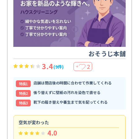
おそうじ本舗
3.4
2
(9件)
＋
店舗は閉店後の時間に合わせて作業してくれる
特⻑1
張り替えずに壁紙の汚れを染色で直せる
特⻑2
靴下の履き替えや養生まで気を配ってくれる
特⻑3
空気が変わった
浴
4.0