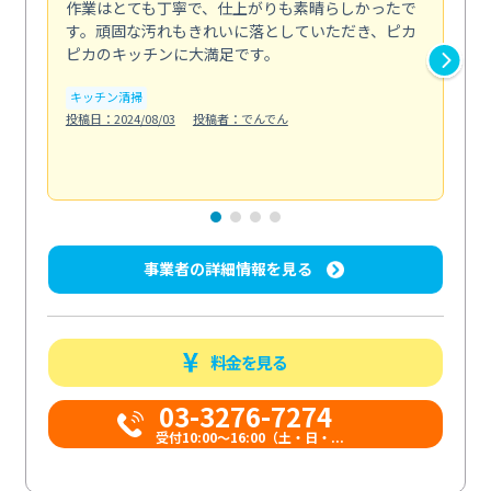
作業はとても丁寧で、仕上がりも素晴らしかったで
ス
す。頑固な汚れもきれいに落としていただき、ピカ
説
ピカのキッチンに大満足です。
の
い...
キッチン清掃
も
投稿日：2024/08/03
投稿者：でんでん
エ
投稿日
事業者の詳細情報を見る
料金を見る
03-3276-7274
受付10:00〜16:00（土・日・...