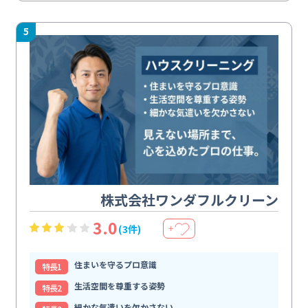
5
株式会社ワンダフルクリーン
3.0
(3件)
＋
住まいを守るプロ意識
特⻑1
生活空間を尊重する姿勢
特⻑2
細かな気遣いを欠かさない