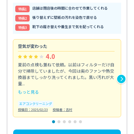
店舗は閉店後の時間に合わせて作業してくれる
特⻑1
張り替えずに壁紙の汚れを染色で直せる
特⻑2
靴下の履き替えや養生まで気を配ってくれる
特⻑3
空気が変わった
浴
4.0
夏前の点検も兼ねて依頼。以前はフィルターだけ自
掃
分で掃除していましたが、今回は奥のファンや熱交
た
換器までしっかり洗ってくれました。黒い汚れが大
キ
量...
安...
もっと見る
も
エアコンクリーニング
お
投稿日：2025/02/23
投稿者：吉村
投稿日