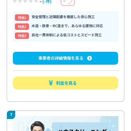
-
(-件)
＋
安全管理と近隣配慮を徹底した安心施工
特⻑1
木造・鉄骨・RC造まで、あらゆる建物に対応
特⻑2
自社一貫体制による低コストとスピード施工
特⻑3
事業者の詳細情報を見る
料金を見る
7