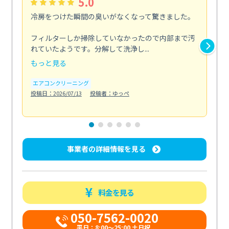
5.0
冷房をつけた瞬間の臭いがなくなって驚きました。
季
な
フィルターしか掃除していなかったので内部まで汚
れていたようです。分解して洗浄し...
浴室
もっと見る
も
エアコンクリーニング
水
投稿日：2026/07/13
投稿者：ゆっぺ
投稿日
事業者の詳細情報を見る
料金を見る
050-7562-0020
平日：8:00〜25:00 土日祝...