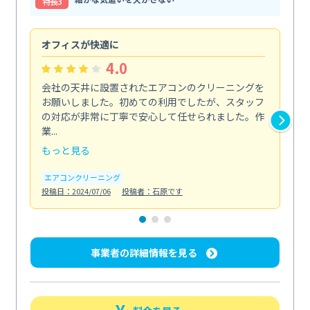
特⻑3
オフィスが快適に
納
4.0
会社の天井に設置されたエアコンのクリーニングを
浴
お願いしました。初めての利用でしたが、スタッフ
終
の対応が非常に丁寧で安心して任せられました。作
き
業...
し...
もっと見る
も
エアコンクリーニング
お
投稿日：2024/07/06
投稿者：石原です
投稿日
事業者の詳細情報を見る