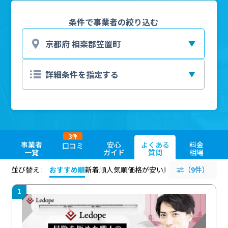
条件で事業者の絞り込む
3
件
事業者
安心
よくある
料金
口コミ
一覧
ガイド
質問
相場
並び替え :
おすすめ順
新着順
人気順
価格が安い順
評価が高い順
（9件）
評価
1