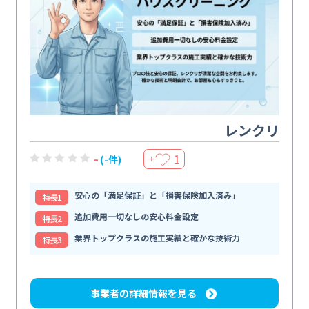
レンクリ
-
1
(-件)
＋
安心の「満足保証」と「損害保険加入済み」
特⻑1
追加費用一切なしの安心料金設定
特⻑2
業界トップクラスの施工実績と確かな技術力
特⻑3
事業者の詳細情報を見る