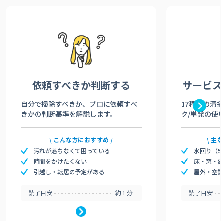
依頼すべきか
判断する
サービ
自分で掃除すべきか、プロに依頼すべ
17種類の清
きかの判断基準を解説します。
ク/単発の使
こんな方におすすめ
主
汚れが落ちなくて困っている
水回り（
時間をかけたくない
床・窓・
引越し・転居の予定がある
屋外・空
読了目安
約1分
読了目安