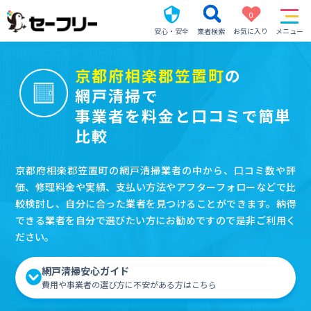
0
安心・安全
業者検索
お気に入り
メニュー
京都府相楽郡笠置町
の
網戸清掃で
事業者を料金と口コミで簡単
比較
京都府相楽郡笠置町の網戸清掃業者の中から、口コミ数や評
価、修理料金や実績、支払い方法やアフターフォローなどで比
較検討し、自分に合った業者を見つけることができます。納得
できる業者を自分で選びたい方にお勧めですので是非ご利用く
ださい。
網戸清掃安心ガイド
費用や事業者の選び方に不安がある方はこちら