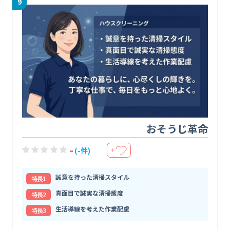
9
おそうじ革命
-
(-件)
＋
誠意を持った清掃スタイル
特⻑1
真面目で誠実な清掃態度
特⻑2
生活導線を考えた作業配慮
特⻑3