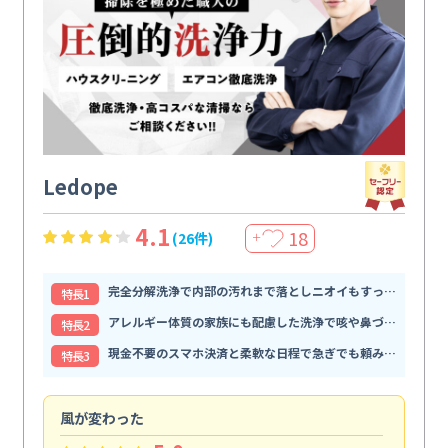
Ledope
4.1
18
(26件)
＋
完全分解洗浄で内部の汚れまで落としニオイもすっきり解消
特⻑1
アレルギー体質の家族にも配慮した洗浄で咳や鼻づまりが和らぐ
特⻑2
現金不要のスマホ決済と柔軟な日程で急ぎでも頼みやすい
特⻑3
風が変わった
家