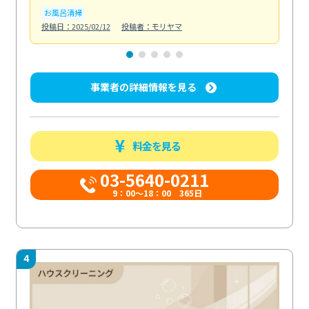
お風呂清掃
ト
投稿日：2025/02/12
投稿者：モリヤマ
投稿日
事業者の詳細情報を見る
料金を見る
03-5640-0211
9：00～18：00 365日
4