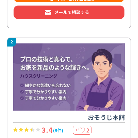
メールで相談する
2
おそうじ本舗
3.4
2
(9件)
＋