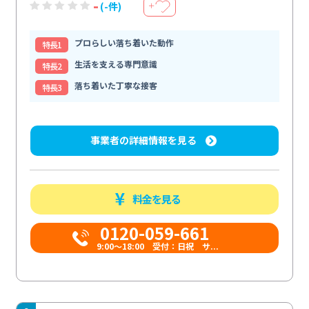
-
(-件)
＋
プロらしい落ち着いた動作
特⻑1
生活を支える専門意識
特⻑2
落ち着いた丁寧な接客
特⻑3
事業者の詳細情報を見る
料金を見る
0120-059-661
9:00〜18:00 受付：日祝 サ...