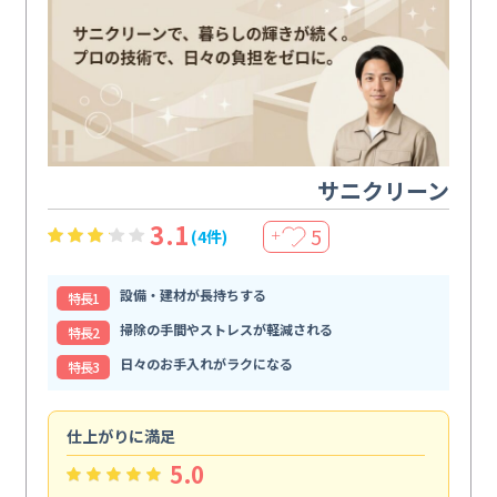
サニクリーン
3.1
5
(4件)
＋
設備・建材が長持ちする
特⻑1
掃除の手間やストレスが軽減される
特⻑2
日々のお手入れがラクになる
特⻑3
仕上がりに満足
親
5.0