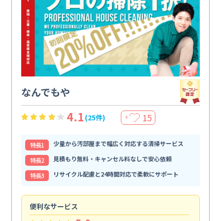
なんでもや
4.1
15
(25件)
＋
少量から汚部屋まで幅広く対応する清掃サービス
特⻑1
見積もり無料・キャンセル料なしで安心依頼
特⻑2
リサイクル配慮と24時間対応で柔軟にサポート
特⻑3
便利なサービス
頼