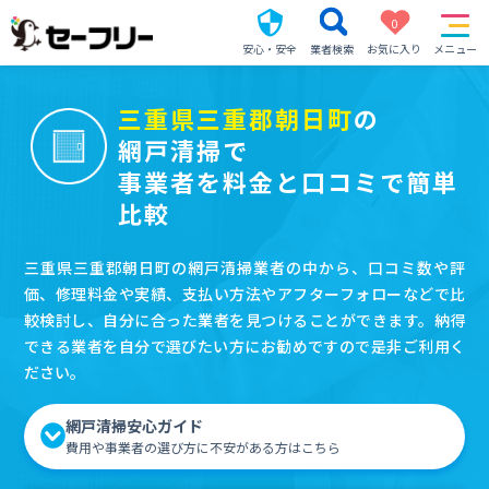
0
安心・安全
業者検索
お気に入り
メニュー
三重県三重郡朝日町
の
網戸清掃で
事業者を料金と口コミで簡単
比較
三重県三重郡朝日町の網戸清掃業者の中から、口コミ数や評
価、修理料金や実績、支払い方法やアフターフォローなどで比
較検討し、自分に合った業者を見つけることができます。納得
できる業者を自分で選びたい方にお勧めですので是非ご利用く
ださい。
網戸清掃安心ガイド
費用や事業者の選び方に不安がある方はこちら