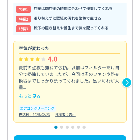
店舗は閉店後の時間に合わせて作業してくれる
特⻑1
張り替えずに壁紙の汚れを染色で直せる
特⻑2
靴下の履き替えや養生まで気を配ってくれる
特⻑3
空気が変わった
浴
4.0
夏前の点検も兼ねて依頼。以前はフィルターだけ自
掃
分で掃除していましたが、今回は奥のファンや熱交
た
換器までしっかり洗ってくれました。黒い汚れが大
キ
量...
安...
もっと見る
も
エアコンクリーニング
お
投稿日：2025/02/23
投稿者：吉村
投稿日