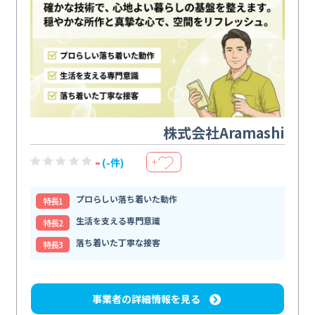
株式会社Aramashi
-
(-件)
＋
プロらしい落ち着いた動作
特⻑1
生活を支える専門意識
特⻑2
落ち着いた丁寧な接客
特⻑3
事業者の詳細情報を見る