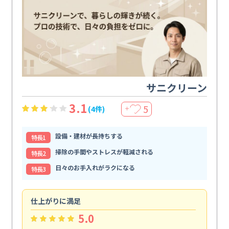
サニクリーン
3.1
5
(4件)
＋
設備・建材が長持ちする
特⻑1
掃除の手間やストレスが軽減される
特⻑2
日々のお手入れがラクになる
特⻑3
仕上がりに満足
親
5.0