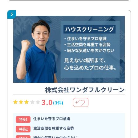
5
株式会社ワンダフルクリーン
3.0
(3件)
＋
住まいを守るプロ意識
特⻑1
生活空間を尊重する姿勢
特⻑2
細かな気遣いを欠かさない