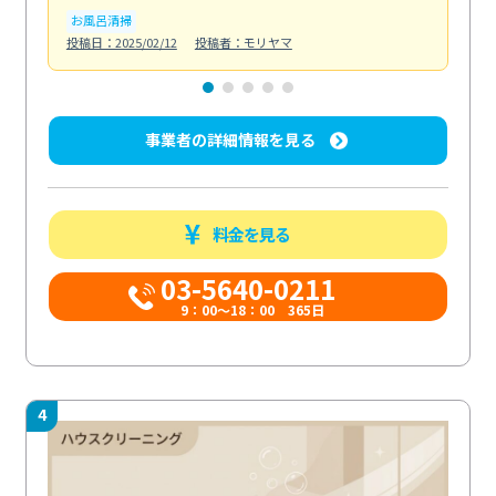
お風呂清掃
ト
投稿日：2025/02/12
投稿者：モリヤマ
投稿日
事業者の詳細情報を見る
料金を見る
03-5640-0211
9：00～18：00 365日
4