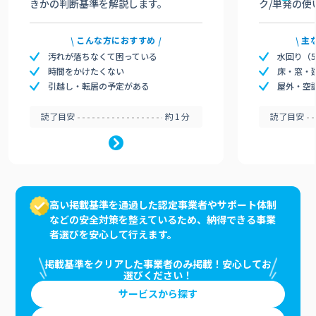
きかの判断基準を解説します。
ク/単発の使
こんな方におすすめ
主
汚れが落ちなくて困っている
水回り（
時間をかけたくない
床・窓・
引越し・転居の予定がある
屋外・空
読了目安
約1分
読了目安
高い掲載基準を通過した認定事業者やサポート体制
などの安全対策を整えているため、納得できる事業
者選びを安心して行えます。
掲載基準をクリアした事業者のみ掲載！安心してお
選びください！
サービスから探す