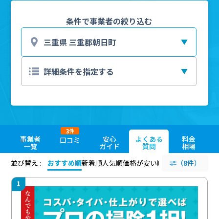
条件で事業者の絞り込む
3
件
事業者
安心
よくある
料金
口コミ
一覧
ガイド
質問
相場
並び替え :
おすすめ順
新着順
人気順
価格が安い順
評価が高い順
（8件）
評価
1