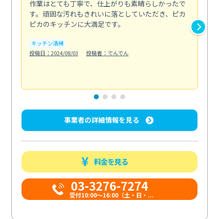
作業はとても丁寧で、仕上がりも素晴らしかったで
ス
す。頑固な汚れもきれいに落としていただき、ピカ
説
ピカのキッチンに大満足です。
の
い...
キッチン清掃
も
投稿日：2024/08/03
投稿者：でんでん
エ
投稿日
事業者の詳細情報を見る
料金を見る
03-3276-7274
受付10:00〜16:00（土・日・...