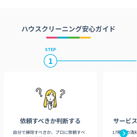
ハウスクリーニング安心ガイド
STEP
1
依頼すべきか
判断する
サービ
自分で掃除すべきか、プロに依頼すべ
17種類の清