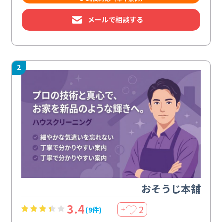
メールで相談する
2
おそうじ本舗
3.4
2
(9件)
＋