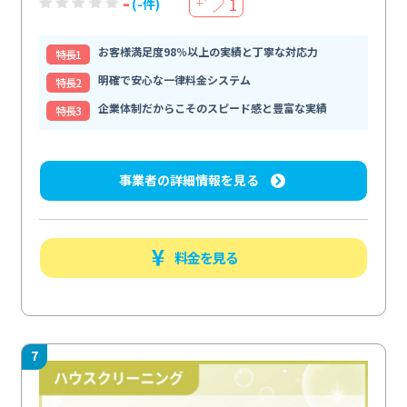
-
1
(-件)
＋
お客様満足度98％以上の実績と丁寧な対応力
特⻑1
明確で安心な一律料金システム
特⻑2
企業体制だからこそのスピード感と豊富な実績
特⻑3
事業者の詳細情報を見る
料金を見る
7