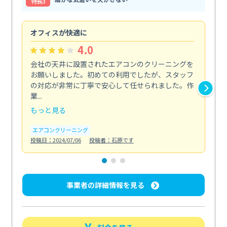
特⻑3
オフィスが快適に
納
4.0
会社の天井に設置されたエアコンのクリーニングを
浴
お願いしました。初めての利用でしたが、スタッフ
終
の対応が非常に丁寧で安心して任せられました。作
き
業...
し...
もっと見る
も
エアコンクリーニング
お
投稿日：2024/07/06
投稿者：石原です
投稿日
事業者の詳細情報を見る