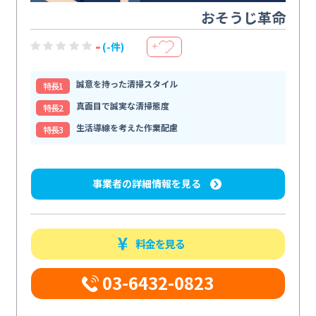
おそうじ革命
-
(-件)
＋
誠意を持った清掃スタイル
特⻑1
真面目で誠実な清掃態度
特⻑2
生活導線を考えた作業配慮
特⻑3
事業者の詳細情報を見る
料金を見る
03-6432-0823