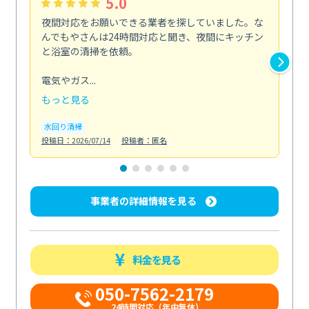
5.0
夜間対応をお願いできる業者を探していました。な
ペ
んでもやさんは24時間対応と聞き、夜間にキッチン
感
と浴室の清掃を依頼。
簡
ど...
電気やガス...
も
もっと見る
エ
投稿日
水回り清掃
投稿日：2026/07/14
投稿者：匿名
事業者の詳細情報を見る
料金を見る
050-7562-2179
24時間対応（年中無休）