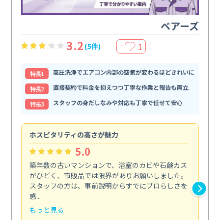
ベアーズ
3.2
1
(5件)
＋
高圧洗浄でエアコン内部の空気が変わるほどきれいに
特⻑1
直接契約で料金を抑えつつ丁寧な作業と報告も両立
特⻑2
スタッフの身だしなみや対応も丁寧で任せて安心
特⻑3
ホスピタリティの高さが魅力
法
5.0
築年数の古いマンションで、浴室のカビや石鹸カス
会
がひどく、市販品では限界がありお願いしました。
し
スタッフの方は、事前説明からすでにプロらしさを
あ
感...
い...
もっと見る
も