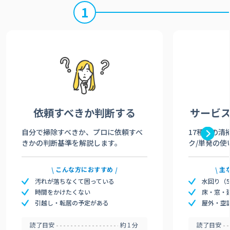
1
依頼すべきか
判断する
サービ
自分で掃除すべきか、プロに依頼すべ
17種類の清
きかの判断基準を解説します。
ク/単発の使
こんな方におすすめ
主
汚れが落ちなくて困っている
水回り（
時間をかけたくない
床・窓・
引越し・転居の予定がある
屋外・空
読了目安
約1分
読了目安