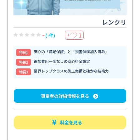
レンクリ
-
1
(-件)
＋
安心の「満足保証」と「損害保険加入済み」
特⻑1
追加費用一切なしの安心料金設定
特⻑2
業界トップクラスの施工実績と確かな技術力
特⻑3
事業者の詳細情報を見る
料金を見る