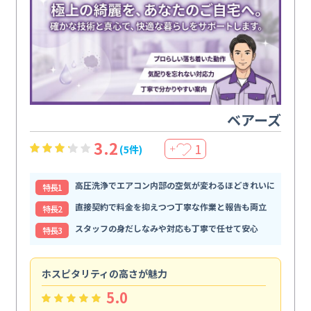
ベアーズ
3.2
1
(5件)
＋
高圧洗浄でエアコン内部の空気が変わるほどきれいに
特⻑1
直接契約で料金を抑えつつ丁寧な作業と報告も両立
特⻑2
スタッフの身だしなみや対応も丁寧で任せて安心
特⻑3
ホスピタリティの高さが魅力
法
5.0