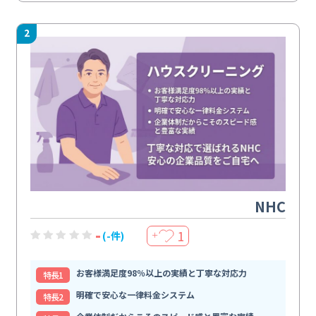
2
NHC
-
1
(-件)
＋
お客様満足度98％以上の実績と丁寧な対応力
特⻑1
明確で安心な一律料金システム
特⻑2