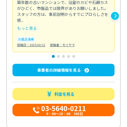
築年数の古いマンションで、浴室のカビや石鹸カス
会
がひどく、市販品では限界がありお願いしました。
し
スタッフの方は、事前説明からすでにプロらしさを
あ
感...
い...
もっと見る
も
お風呂清掃
ト
投稿日：2025/02/12
投稿者：モリヤマ
投稿日
事業者の詳細情報を見る
料金を見る
03-5640-0211
9：00～18：00 365日