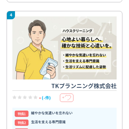
4
TKプランニング株式会社
-
(-件)
＋
細やかな気遣いを忘れない
特⻑1
生活を支える専門意識
特⻑2