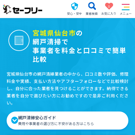
0
安心・安全
業者検索
お気に入り
メニュー
宮城県仙台市
の
網戸清掃で
事業者を料金と口コミで簡単
比較
宮城県仙台市の網戸清掃業者の中から、口コミ数や評価、修理
料金や実績、支払い方法やアフターフォローなどで比較検討
し、自分に合った業者を見つけることができます。納得できる
業者を自分で選びたい方にお勧めですので是非ご利用くださ
い。
網戸清掃安心ガイド
費用や事業者の選び方に不安がある方はこちら