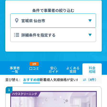
条件で事業者の絞り込む
3
件
事業者
安心
よくある
料金
口コミ
一覧
ガイド
質問
相場
並び替え :
おすすめ順
新着順
人気順
価格が安い順
評価が高い順
（4件）
評価
1