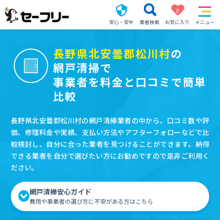
0
安心・安全
業者検索
お気に入り
メニュー
長野県北安曇郡松川村
の
網戸清掃で
事業者を料金と口コミで簡単
比較
長野県北安曇郡松川村の網戸清掃業者の中から、口コミ数や評
価、修理料金や実績、支払い方法やアフターフォローなどで比
較検討し、自分に合った業者を見つけることができます。納得
できる業者を自分で選びたい方にお勧めですので是非ご利用く
ださい。
網戸清掃安心ガイド
費用や事業者の選び方に不安がある方はこちら