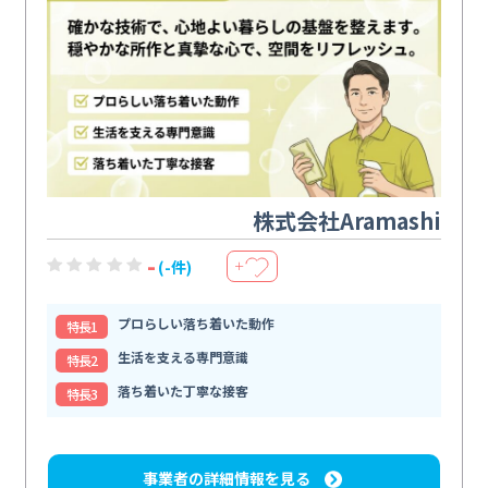
株式会社Aramashi
-
(-件)
＋
プロらしい落ち着いた動作
特⻑1
生活を支える専門意識
特⻑2
落ち着いた丁寧な接客
特⻑3
事業者の詳細情報を見る