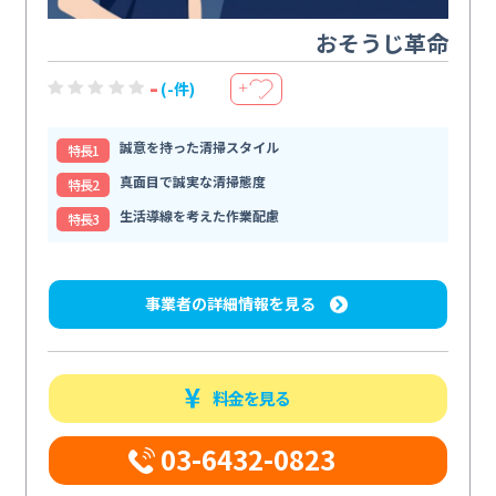
おそうじ革命
-
(-件)
＋
誠意を持った清掃スタイル
特⻑1
真面目で誠実な清掃態度
特⻑2
生活導線を考えた作業配慮
特⻑3
事業者の詳細情報を見る
料金を見る
03-6432-0823