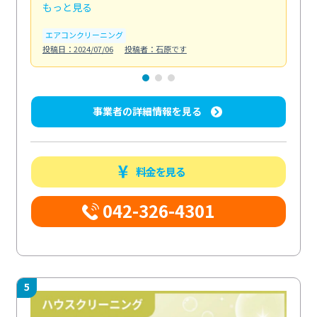
もっと見る
も
エアコンクリーニング
お
投稿日：2024/07/06
投稿者：石原です
投稿日
事業者の詳細情報を見る
料金を見る
042-326-4301
5