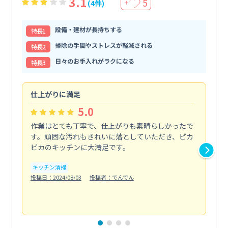
3.1
5
(4件)
＋
設備・建材が長持ちする
特⻑1
掃除の手間やストレスが軽減される
特⻑2
日々のお手入れがラクになる
特⻑3
仕上がりに満足
親
5.0
作業はとても丁寧で、仕上がりも素晴らしかったで
ス
す。頑固な汚れもきれいに落としていただき、ピカ
説
ピカのキッチンに大満足です。
の
い...
キッチン清掃
も
投稿日：2024/08/03
投稿者：でんでん
エ
投稿日