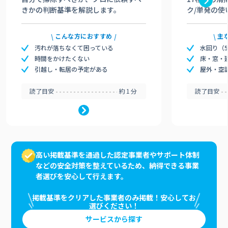
きかの判断基準を解説します。
ク/単発の使
こんな方におすすめ
主
汚れが落ちなくて困っている
水回り（
時間をかけたくない
床・窓・
引越し・転居の予定がある
屋外・空
読了目安
約1分
読了目安
高い掲載基準を通過した認定事業者やサポート体制
などの安全対策を整えているため、納得できる事業
者選びを安心して行えます。
掲載基準をクリアした事業者のみ掲載！安心してお
選びください！
サービスから探す