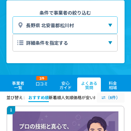
条件で事業者の絞り込む
3
件
事業者
安心
よくある
料金
口コミ
一覧
ガイド
質問
相場
並び替え :
おすすめ順
新着順
人気順
価格が安い順
評価が高い順
（6件）
評価
1