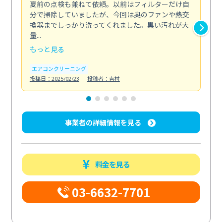
夏前の点検も兼ねて依頼。以前はフィルターだけ自
掃
分で掃除していましたが、今回は奥のファンや熱交
た
換器までしっかり洗ってくれました。黒い汚れが大
キ
量...
安...
もっと見る
も
エアコンクリーニング
お
投稿日：2025/02/23
投稿者：吉村
投稿日
事業者の詳細情報を見る
料金を見る
03-6632-7701