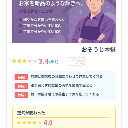
おそうじ本舗
3.4
2
(9件)
＋
店舗は閉店後の時間に合わせて作業してくれる
特⻑1
張り替えずに壁紙の汚れを染色で直せる
特⻑2
靴下の履き替えや養生まで気を配ってくれる
特⻑3
空気が変わった
浴
4.0