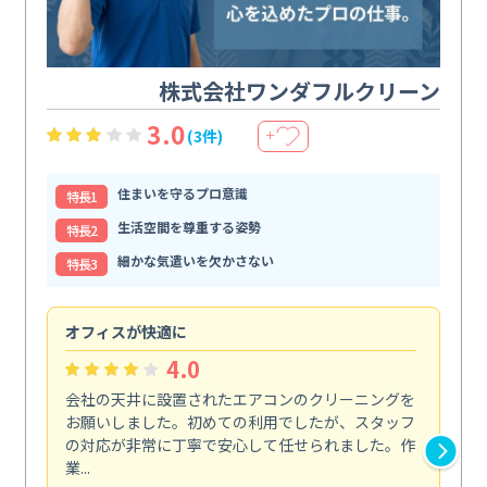
株式会社ワンダフルクリーン
3.0
(3件)
＋
住まいを守るプロ意識
特⻑1
生活空間を尊重する姿勢
特⻑2
細かな気遣いを欠かさない
特⻑3
オフィスが快適に
納
4.0
会社の天井に設置されたエアコンのクリーニングを
浴
お願いしました。初めての利用でしたが、スタッフ
終
の対応が非常に丁寧で安心して任せられました。作
き
業...
し...