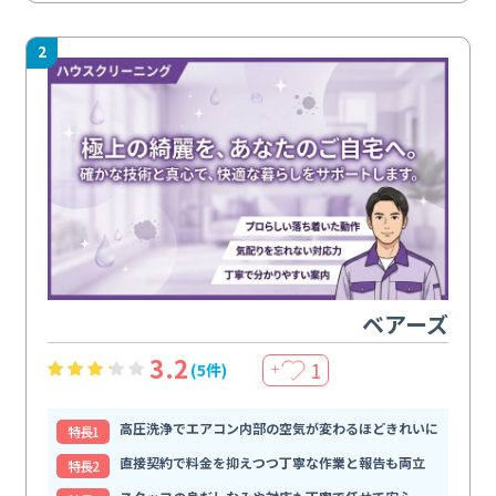
2
ベアーズ
3.2
1
(5件)
＋
高圧洗浄でエアコン内部の空気が変わるほどきれいに
特⻑1
直接契約で料金を抑えつつ丁寧な作業と報告も両立
特⻑2