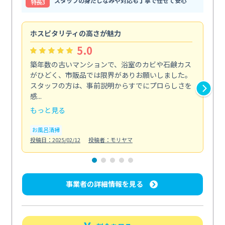
スタッフの身だしなみや対応も丁寧で任せて安心
特⻑3
ホスピタリティの高さが魅力
法
5.0
築年数の古いマンションで、浴室のカビや石鹸カス
会
がひどく、市販品では限界がありお願いしました。
し
スタッフの方は、事前説明からすでにプロらしさを
あ
感...
い...
もっと見る
も
お風呂清掃
ト
投稿日：2025/02/12
投稿者：モリヤマ
投稿日
事業者の詳細情報を見る