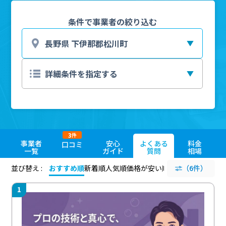
条件で事業者の絞り込む
3
件
事業者
安心
よくある
料金
口コミ
一覧
ガイド
質問
相場
並び替え :
おすすめ順
新着順
人気順
価格が安い順
評価が高い順
（6件）
評価
1