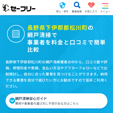
0
安心・安全
業者検索
お気に入り
メニュー
長野県下伊那郡松川町
の
網戸清掃で
事業者を料金と口コミで簡単
比較
長野県下伊那郡松川町の網戸清掃業者の中から、口コミ数や評
価、修理料金や実績、支払い方法やアフターフォローなどで比
較検討し、自分に合った業者を見つけることができます。納得
できる業者を自分で選びたい方にお勧めですので是非ご利用く
ださい。
網戸清掃安心ガイド
費用や事業者の選び方に不安がある方はこちら