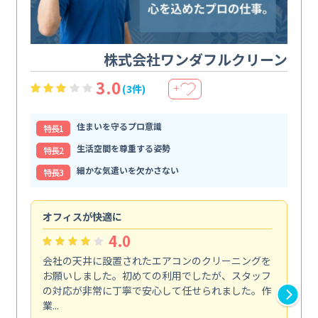
株式会社ワンダフルクリーン
3.0
(3件)
＋
住まいを守るプロ意識
特⻑1
生活空間を尊重する姿勢
特⻑2
細かな気遣いを欠かさない
特⻑3
オフィスが快適に
納
4.0
会社の天井に設置されたエアコンのクリーニングを
浴
お願いしました。初めての利用でしたが、スタッフ
終
の対応が非常に丁寧で安心して任せられました。作
き
業...
し...