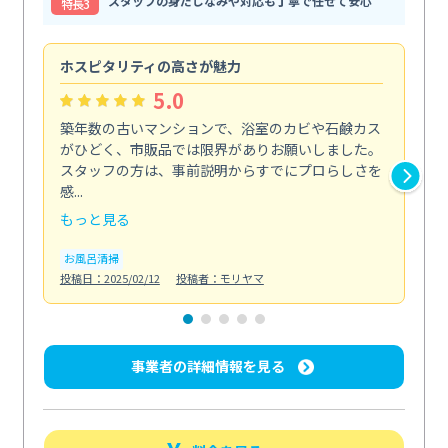
スタッフの身だしなみや対応も丁寧で任せて安心
特⻑3
ホスピタリティの高さが魅力
法
5.0
築年数の古いマンションで、浴室のカビや石鹸カス
会
がひどく、市販品では限界がありお願いしました。
し
スタッフの方は、事前説明からすでにプロらしさを
あ
感...
い...
もっと見る
も
お風呂清掃
ト
投稿日：2025/02/12
投稿者：モリヤマ
投稿日
事業者の詳細情報を見る