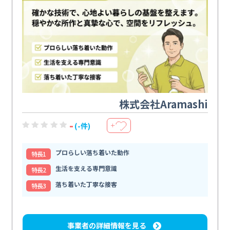
株式会社Aramashi
-
(-件)
＋
プロらしい落ち着いた動作
特⻑1
生活を支える専門意識
特⻑2
落ち着いた丁寧な接客
特⻑3
事業者の詳細情報を見る