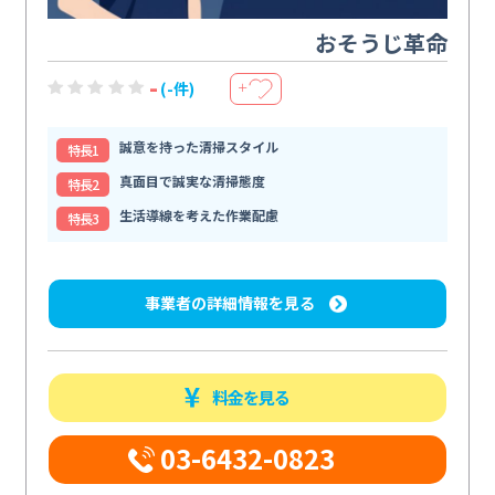
おそうじ革命
-
(-件)
＋
誠意を持った清掃スタイル
特⻑1
真面目で誠実な清掃態度
特⻑2
生活導線を考えた作業配慮
特⻑3
事業者の詳細情報を見る
料金を見る
03-6432-0823