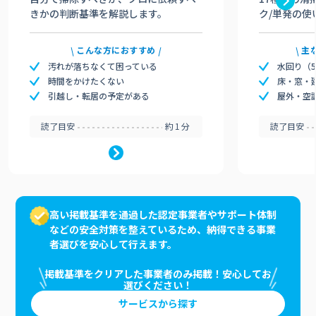
きかの判断基準を解説します。
ク/単発の使
こんな方におすすめ
主
汚れが落ちなくて困っている
水回り（
時間をかけたくない
床・窓・
引越し・転居の予定がある
屋外・空
読了目安
約1分
読了目安
高い掲載基準を通過した認定事業者やサポート体制
などの安全対策を整えているため、納得できる事業
者選びを安心して行えます。
掲載基準をクリアした事業者のみ掲載！安心してお
選びください！
サービスから探す