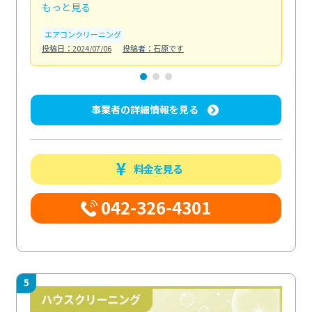
もっと見る
も
エアコンクリーニング
お
投稿日：2024/07/06
投稿者：石原です
投稿日
事業者の詳細情報を見る
料金を見る
042-326-4301
5