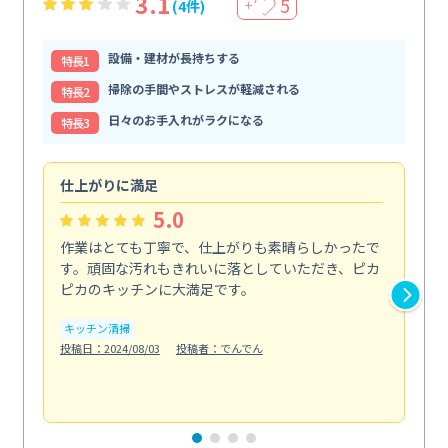
3.1
5
(4件)
＋
設備・建材が長持ちする
特⻑1
掃除の手間やストレスが軽減される
特⻑2
日々のお手入れがラクになる
特⻑3
仕上がりに満足
親
5.0
作業はとても丁寧で、仕上がりも素晴らしかったで
ス
す。頑固な汚れもきれいに落としていただき、ピカ
説
ピカのキッチンに大満足です。
の
い...
キッチン清掃
も
投稿日：2024/08/03
投稿者：でんでん
エ
投稿日