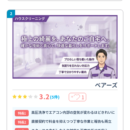
2
ベアーズ
3.2
1
(5件)
＋
高圧洗浄でエアコン内部の空気が変わるほどきれいに
特⻑1
直接契約で料金を抑えつつ丁寧な作業と報告も両立
特⻑2