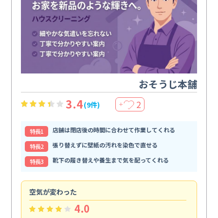
おそうじ本舗
3.4
2
(9件)
＋
店舗は閉店後の時間に合わせて作業してくれる
特⻑1
張り替えずに壁紙の汚れを染色で直せる
特⻑2
靴下の履き替えや養生まで気を配ってくれる
特⻑3
空気が変わった
浴
4.0