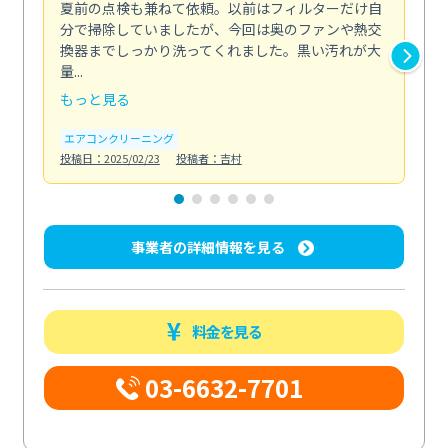
夏前の点検も兼ねて依頼。以前はフィルターだけ自
掃
分で掃除していましたが、今回は奥のファンや熱交
た
換器までしっかり洗ってくれました。黒い汚れが大
キ
量...
安...
もっと見る
も
エアコンクリーニング
お
投稿日：2025/02/23
投稿者：吉村
投稿日
事業者の詳細情報を見る
料金を見る
03-6632-7701