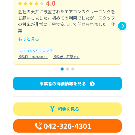
4.0
会社の天井に設置されたエアコンのクリーニングを
浴
お願いしました。初めての利用でしたが、スタッフ
終
の対応が非常に丁寧で安心して任せられました。作
き
業...
し...
もっと見る
も
エアコンクリーニング
お
投稿日：2024/07/06
投稿者：石原です
投稿日
事業者の詳細情報を見る
料金を見る
042-326-4301