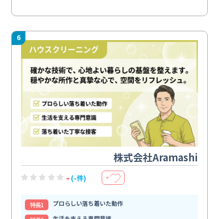
6
株式会社Aramashi
-
(-件)
＋
プロらしい落ち着いた動作
特⻑1
生活を支える専門意識