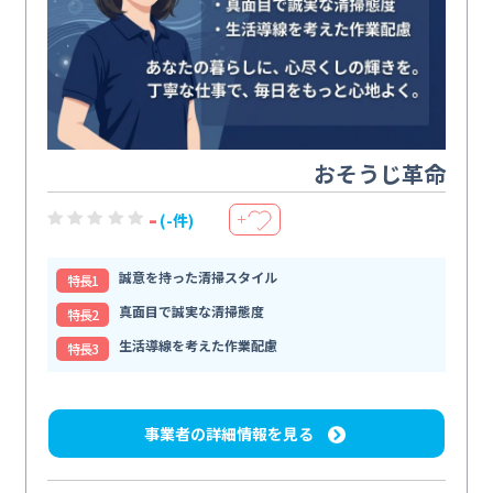
おそうじ革命
-
(-件)
＋
誠意を持った清掃スタイル
特⻑1
真面目で誠実な清掃態度
特⻑2
生活導線を考えた作業配慮
特⻑3
事業者の詳細情報を見る