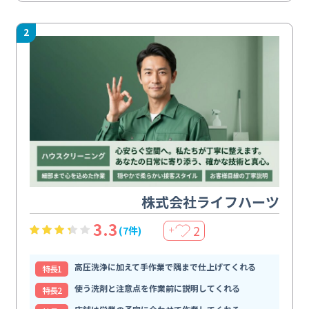
2
株式会社ライフハーツ
3.3
2
(7件)
＋
高圧洗浄に加えて手作業で隅まで仕上げてくれる
特⻑1
使う洗剤と注意点を作業前に説明してくれる
特⻑2