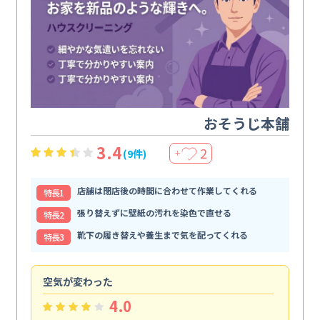
おそうじ本舗
3.4
2
(9件)
＋
店舗は閉店後の時間に合わせて作業してくれる
特⻑1
張り替えずに壁紙の汚れを染色で直せる
特⻑2
靴下の履き替えや養生まで気を配ってくれる
特⻑3
空気が変わった
浴
4.0