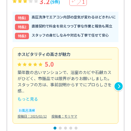
3.2
1
(5件)
＋
高圧洗浄でエアコン内部の空気が変わるほどきれいに
特⻑1
直接契約で料金を抑えつつ丁寧な作業と報告も両立
特⻑2
スタッフの身だしなみや対応も丁寧で任せて安心
特⻑3
ホスピタリティの高さが魅力
法
5.0
築年数の古いマンションで、浴室のカビや石鹸カス
会
がひどく、市販品では限界がありお願いしました。
し
スタッフの方は、事前説明からすでにプロらしさを
あ
感...
い...
もっと見る
も
お風呂清掃
ト
投稿日：2025/02/12
投稿者：モリヤマ
投稿日