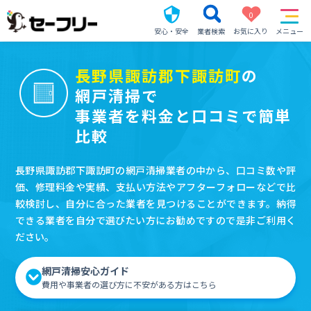
0
安心・安全
業者検索
お気に入り
メニュー
長野県諏訪郡下諏訪町
の
網戸清掃で
事業者を料金と口コミで簡単
比較
長野県諏訪郡下諏訪町の網戸清掃業者の中から、口コミ数や評
価、修理料金や実績、支払い方法やアフターフォローなどで比
較検討し、自分に合った業者を見つけることができます。納得
できる業者を自分で選びたい方にお勧めですので是非ご利用く
ださい。
網戸清掃安心ガイド
費用や事業者の選び方に不安がある方はこちら