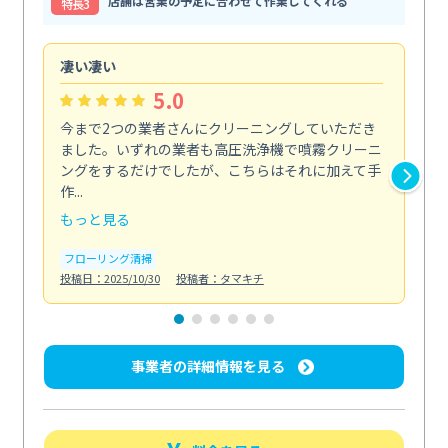
店舗は営業の予定に合わせて作業してくれる
特⻑3
凄い凄い
初
5.0
今まで2つの業者さんにクリーニングしていただき
ハ
ました。いずれの業者も高圧洗浄機で噴霧クリーニ
の
ングをするだけでしたが、こちらはそれに加えて手
し
作...
ラ...
もっと見る
も
フローリング清掃
屋
投稿日：2025/10/30
投稿者：タマキチ
投稿日
事業者の詳細情報を見る