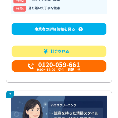
特⻑2
落ち着いた丁寧な接客
特⻑3
事業者の詳細情報を見る
料金を見る
0120-059-661
9:00〜18:00 受付：日祝 サ...
7