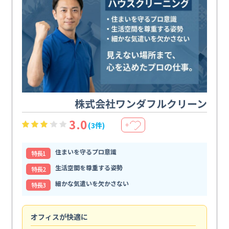
株式会社ワンダフルクリーン
3.0
(3件)
＋
住まいを守るプロ意識
特⻑1
生活空間を尊重する姿勢
特⻑2
細かな気遣いを欠かさない
特⻑3
オフィスが快適に
納