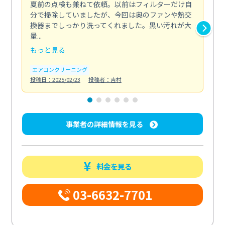
夏前の点検も兼ねて依頼。以前はフィルターだけ自
掃
分で掃除していましたが、今回は奥のファンや熱交
た
換器までしっかり洗ってくれました。黒い汚れが大
キ
量...
安...
もっと見る
も
エアコンクリーニング
お
投稿日：2025/02/23
投稿者：吉村
投稿日
事業者の詳細情報を見る
料金を見る
03-6632-7701