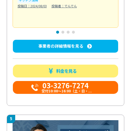
も
投稿日：2024/08/03
投稿者：でんでん
エ
投稿日
事業者の詳細情報を見る
料金を見る
03-3276-7274
受付10:00〜16:00（土・日・...
5