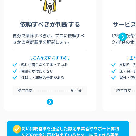
依頼すべきか
判断する
サービ
自分で掃除すべきか、プロに依頼すべ
17種類の清
きかの判断基準を解説します。
ク/単発の使
こんな方におすすめ
主
汚れが落ちなくて困っている
水回り（
時間をかけたくない
床・窓・
引越し・転居の予定がある
屋外・空
読了目安
約1分
読了目安
高い掲載基準を通過した認定事業者やサポート体制
などの安全対策を整えているため、納得できる事業