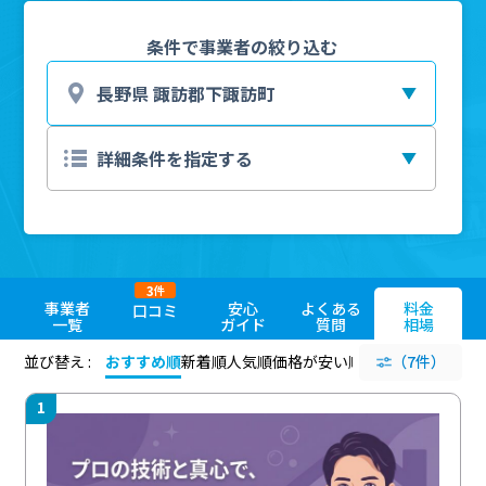
条件で事業者の絞り込む
3
件
事業者
安心
よくある
料金
口コミ
一覧
ガイド
質問
相場
並び替え :
おすすめ順
新着順
人気順
価格が安い順
評価が高い順
（7件）
評価
1