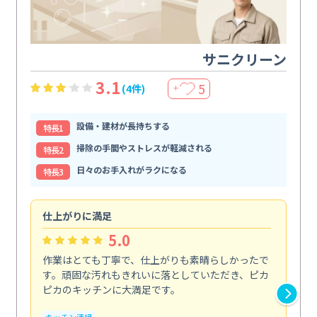
サニクリーン
3.1
5
(4件)
＋
設備・建材が長持ちする
特⻑1
掃除の手間やストレスが軽減される
特⻑2
日々のお手入れがラクになる
特⻑3
仕上がりに満足
親
5.0
作業はとても丁寧で、仕上がりも素晴らしかったで
ス
す。頑固な汚れもきれいに落としていただき、ピカ
説
ピカのキッチンに大満足です。
の
い...
キッチン清掃