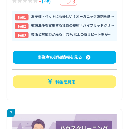
-
3
(-件)
＋
お子様・ペットにも優しい！オーガニック洗剤を基軸とした安全な
特⻑1
徹底洗浄を実現する独自の技術「ハイブリッドクリーニング」
特⻑2
技術と対応力が光る！75%以上の高リピート率が信頼の証
特⻑3
事業者の詳細情報を見る
料金を見る
7