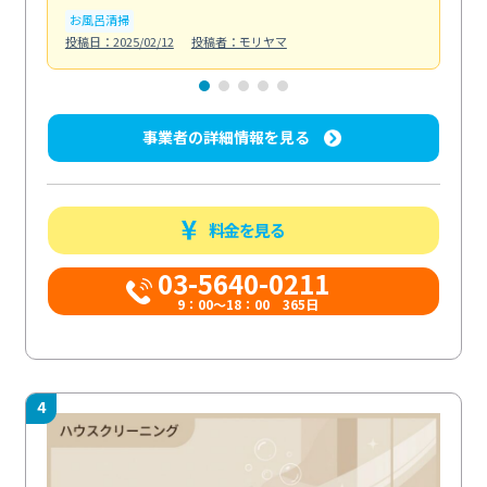
お風呂清掃
ト
投稿日：2025/02/12
投稿者：モリヤマ
投稿日
事業者の詳細情報を見る
料金を見る
03-5640-0211
9：00～18：00 365日
4