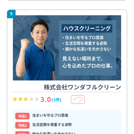
5
株式会社ワンダフルクリーン
3.0
(3件)
＋
住まいを守るプロ意識
特⻑1
生活空間を尊重する姿勢
特⻑2
細かな気遣いを欠かさない