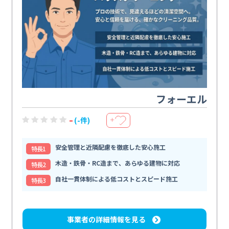
フォーエル
-
(-件)
＋
安全管理と近隣配慮を徹底した安心施工
特⻑1
木造・鉄骨・RC造まで、あらゆる建物に対応
特⻑2
自社一貫体制による低コストとスピード施工
特⻑3
事業者の詳細情報を見る