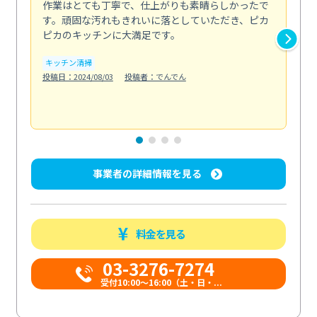
作業はとても丁寧で、仕上がりも素晴らしかったで
ス
す。頑固な汚れもきれいに落としていただき、ピカ
説
ピカのキッチンに大満足です。
の
い...
キッチン清掃
も
投稿日：2024/08/03
投稿者：でんでん
エ
投稿日
事業者の詳細情報を見る
料金を見る
03-3276-7274
受付10:00〜16:00（土・日・...