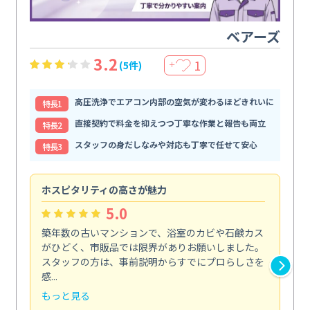
ベアーズ
3.2
1
(5件)
＋
高圧洗浄でエアコン内部の空気が変わるほどきれいに
特⻑1
直接契約で料金を抑えつつ丁寧な作業と報告も両立
特⻑2
スタッフの身だしなみや対応も丁寧で任せて安心
特⻑3
ホスピタリティの高さが魅力
法
5.0
築年数の古いマンションで、浴室のカビや石鹸カス
会
がひどく、市販品では限界がありお願いしました。
し
スタッフの方は、事前説明からすでにプロらしさを
あ
感...
い...
もっと見る
も