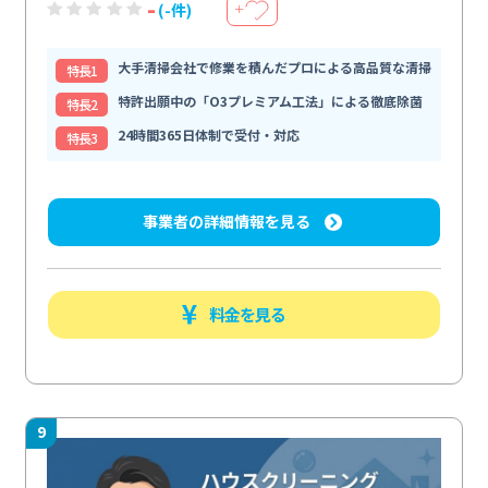
-
(-件)
＋
大手清掃会社で修業を積んだプロによる高品質な清掃
特⻑1
特許出願中の「O3プレミアム工法」による徹底除菌
特⻑2
24時間365日体制で受付・対応
特⻑3
事業者の詳細情報を見る
料金を見る
9