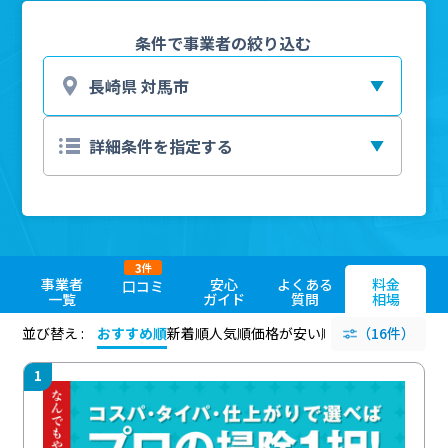
条件で事業者の絞り込む
3
件
事業者
安心
よくある
料金
口コミ
一覧
ガイド
質問
相場
並び替え :
おすすめ順
新着順
人気順
価格が安い順
評価が高い順
（16件）
評価
1