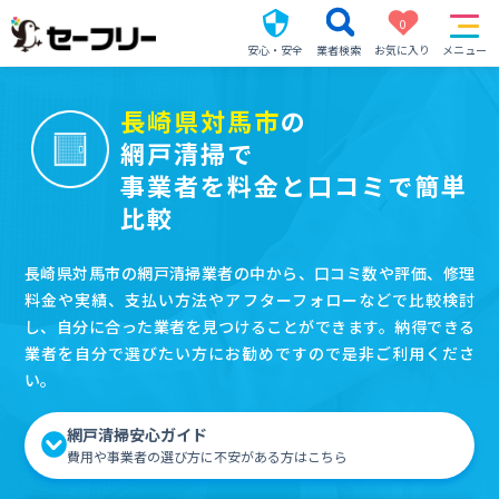
0
安心・安全
業者検索
お気に入り
メニュー
長崎県対馬市
の
網戸清掃で
事業者を料金と口コミで簡単
比較
長崎県対馬市の網戸清掃業者の中から、口コミ数や評価、修理
料金や実績、支払い方法やアフターフォローなどで比較検討
し、自分に合った業者を見つけることができます。納得できる
業者を自分で選びたい方にお勧めですので是非ご利用くださ
い。
網戸清掃安心ガイド
費用や事業者の選び方に不安がある方はこちら