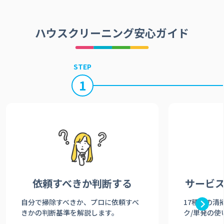
ハウスクリーニング安心ガイド
STEP
1
依頼すべきか
判断する
サービ
自分で掃除すべきか、プロに依頼すべ
17種類の清
きかの判断基準を解説します。
ク/単発の使