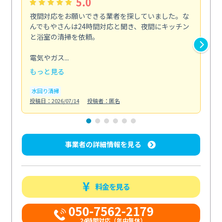
5.0
夜間対応をお願いできる業者を探していました。な
ペ
んでもやさんは24時間対応と聞き、夜間にキッチン
感
と浴室の清掃を依頼。
簡
ど...
電気やガス...
も
もっと見る
エ
投稿日
水回り清掃
投稿日：2026/07/14
投稿者：匿名
事業者の詳細情報を見る
料金を見る
050-7562-2179
24時間対応（年中無休）