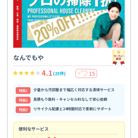
なんでもや
4.1
15
(25件)
＋
少量から汚部屋まで幅広く対応する清掃サービス
特⻑1
見積もり無料・キャンセル料なしで安心依頼
特⻑2
リサイクル配慮と24時間対応で柔軟にサポート
特⻑3
便利なサービス
頼