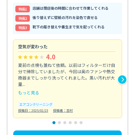
店舗は閉店後の時間に合わせて作業してくれる
特⻑1
張り替えずに壁紙の汚れを染色で直せる
特⻑2
靴下の履き替えや養生まで気を配ってくれる
特⻑3
空気が変わった
浴
4.0
夏前の点検も兼ねて依頼。以前はフィルターだけ自
掃
分で掃除していましたが、今回は奥のファンや熱交
た
換器までしっかり洗ってくれました。黒い汚れが大
キ
量...
安...
もっと見る
も
エアコンクリーニング
お
投稿日：2025/02/23
投稿者：吉村
投稿日