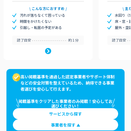
こんな方におすすめ
主
汚れが落ちなくて困っている
水回り（
時間をかけたくない
床・窓・
引越し・転居の予定がある
屋外・空
読了目安
約1分
読了目安
高い掲載基準を通過した認定事業者やサポート体制
などの安全対策を整えているため、納得できる事業
者選びを安心して行えます。
掲載基準をクリアした事業者のみ掲載！安心してお
選びください！
サービスから探す
事業者を探す