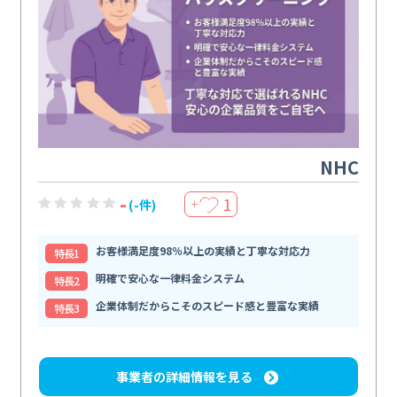
NHC
-
1
(-件)
＋
お客様満足度98％以上の実績と丁寧な対応力
特⻑1
明確で安心な一律料金システム
特⻑2
企業体制だからこそのスピード感と豊富な実績
特⻑3
事業者の詳細情報を見る