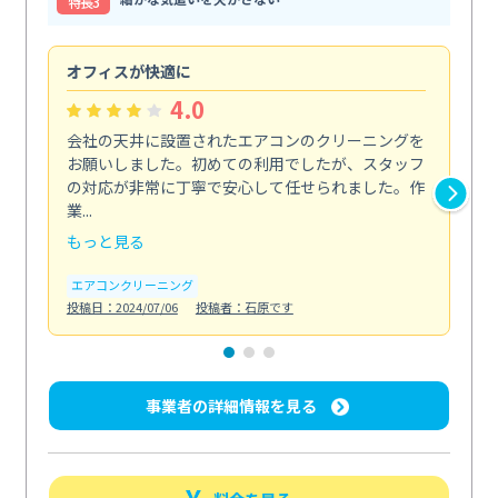
特⻑3
オフィスが快適に
納
4.0
会社の天井に設置されたエアコンのクリーニングを
浴
お願いしました。初めての利用でしたが、スタッフ
終
の対応が非常に丁寧で安心して任せられました。作
き
業...
し...
もっと見る
も
エアコンクリーニング
お
投稿日：2024/07/06
投稿者：石原です
投稿日
事業者の詳細情報を見る