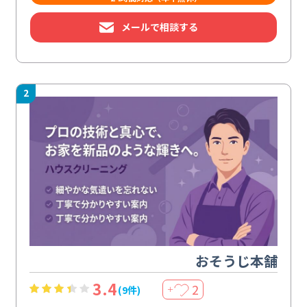
メールで相談する
2
おそうじ本舗
3.4
2
(9件)
＋