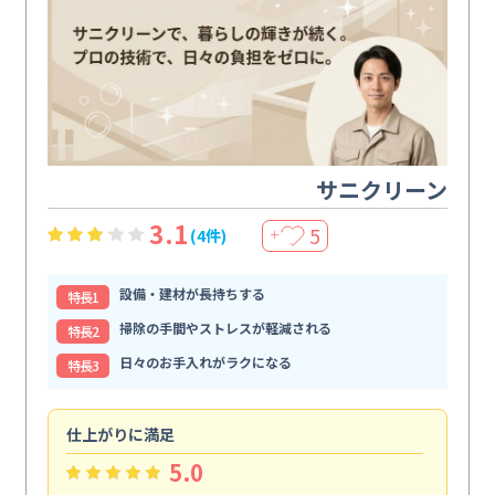
サニクリーン
3.1
5
(4件)
＋
設備・建材が長持ちする
特⻑1
掃除の手間やストレスが軽減される
特⻑2
日々のお手入れがラクになる
特⻑3
仕上がりに満足
親
5.0