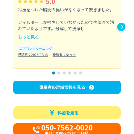
5.0
冷房をつけた瞬間の臭いがなくなって驚きました。
季
な
フィルターしか掃除していなかったので内部まで汚
れていたようです。分解して洗浄し...
浴室
もっと見る
も
エアコンクリーニング
水
投稿日：2026/07/13
投稿者：ゆっぺ
投稿日
事業者の詳細情報を見る
料金を見る
050-7562-0020
平日：8:00〜25:00 土日祝...