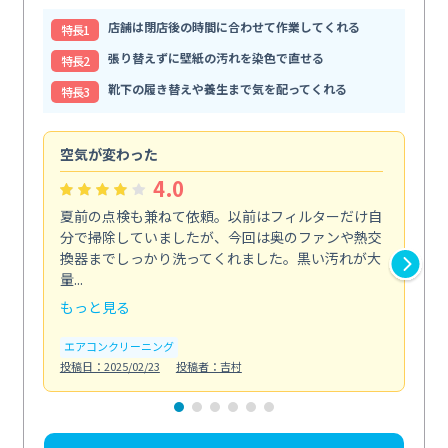
店舗は閉店後の時間に合わせて作業してくれる
特⻑1
張り替えずに壁紙の汚れを染色で直せる
特⻑2
靴下の履き替えや養生まで気を配ってくれる
特⻑3
空気が変わった
浴
4.0
夏前の点検も兼ねて依頼。以前はフィルターだけ自
掃
分で掃除していましたが、今回は奥のファンや熱交
た
換器までしっかり洗ってくれました。黒い汚れが大
キ
量...
安...
もっと見る
も
エアコンクリーニング
お
投稿日：2025/02/23
投稿者：吉村
投稿日