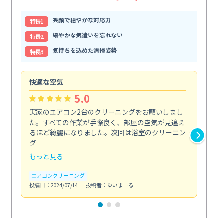
笑顔で穏やかな対応力
特⻑1
細やかな気遣いを忘れない
特⻑2
気持ちを込めた清掃姿勢
特⻑3
快適な空気
ア
5.0
実家のエアコン2台のクリーニングをお願いしまし
お
た。すべての作業が手際良く、部屋の空気が見違え
り
るほど綺麗になりました。次回は浴室のクリーニン
家
グ...
した.
もっと見る
も
エアコンクリーニング
エ
投稿日：2024/07/14
投稿者：ゆいまーる
投稿日