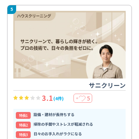
5
サニクリーン
3.1
5
(4件)
＋
設備・建材が長持ちする
特⻑1
掃除の手間やストレスが軽減される
特⻑2
日々のお手入れがラクになる
特⻑3