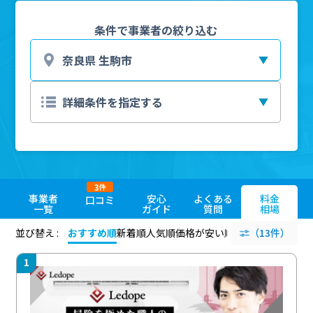
条件で事業者の絞り込む
3
件
事業者
安心
よくある
料金
口コミ
一覧
ガイド
質問
相場
並び替え :
おすすめ順
新着順
人気順
価格が安い順
評価が高い順
（13件）
評価
1