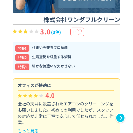
株式会社ワンダフルクリーン
3.0
(3件)
＋
住まいを守るプロ意識
特⻑1
生活空間を尊重する姿勢
特⻑2
細かな気遣いを欠かさない
特⻑3
オフィスが快適に
納
4.0
会社の天井に設置されたエアコンのクリーニングを
浴
お願いしました。初めての利用でしたが、スタッフ
終
の対応が非常に丁寧で安心して任せられました。作
き
業...
し...
もっと見る
も