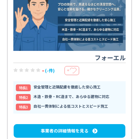
フォーエル
-
(-件)
＋
安全管理と近隣配慮を徹底した安心施工
特⻑1
木造・鉄骨・RC造まで、あらゆる建物に対応
特⻑2
自社一貫体制による低コストとスピード施工
特⻑3
事業者の詳細情報を見る