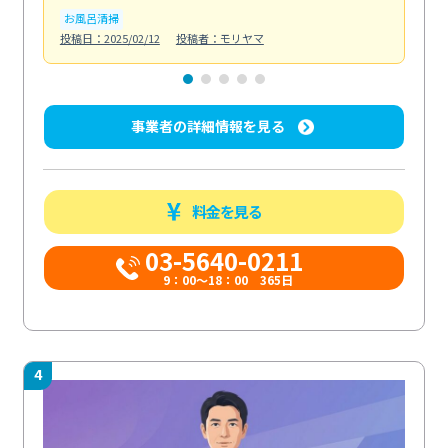
お風呂清掃
ト
投稿日：2025/02/12
投稿者：モリヤマ
投稿日
事業者の詳細情報を見る
料金を見る
03-5640-0211
9：00～18：00 365日
4