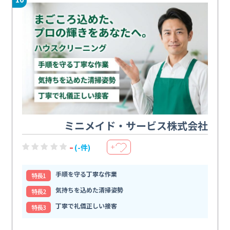
ミニメイド・サービス株式会社
-
(-件)
＋
手順を守る丁寧な作業
特⻑1
気持ちを込めた清掃姿勢
特⻑2
丁寧で礼儀正しい接客
特⻑3