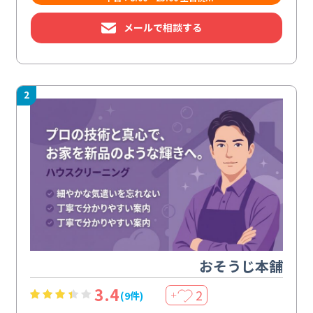
メールで相談する
2
おそうじ本舗
3.4
2
(9件)
＋