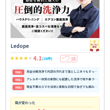
Ledope
4.1
18
(26件)
＋
完全分解洗浄で内部の汚れまで落としニオイもすっきり解消
特⻑1
アレルギー体質の家族にも配慮した洗浄で咳や鼻づまりが和らぐ
特⻑2
現金不要のスマホ決済と柔軟な日程で急ぎでも頼みやすい
特⻑3
風が変わった
家