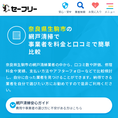
0
安心・安全
業者検索
お気に入り
メニュー
奈良県生駒市
の
網戸清掃で
事業者を料金と口コミで簡単
比較
奈良県生駒市の網戸清掃業者の中から、口コミ数や評価、修理
料金や実績、支払い方法やアフターフォローなどで比較検討
し、自分に合った業者を見つけることができます。納得できる
業者を自分で選びたい方にお勧めですので是非ご利用くださ
い。
網戸清掃安心ガイド
費用や事業者の選び方に不安がある方はこちら