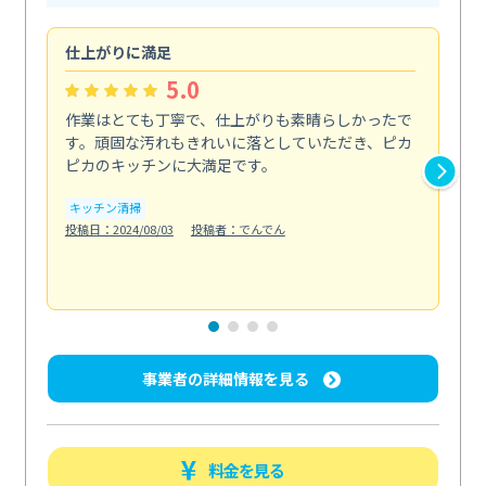
仕上がりに満足
親
5.0
作業はとても丁寧で、仕上がりも素晴らしかったで
ス
す。頑固な汚れもきれいに落としていただき、ピカ
説
ピカのキッチンに大満足です。
の
い...
キッチン清掃
も
投稿日：2024/08/03
投稿者：でんでん
エ
投稿日
事業者の詳細情報を見る
料金を見る