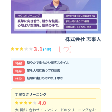
株式会社 志事人
3.1
(4件)
＋
穏やかで柔らかい接客スタイル
特⻑1
家を大切に扱うプロ意識
特⻑2
経験に裏打ちされた丁寧さ
特⻑3
丁寧なクリーニング
サ
4.0
大掃除に合わせてレンジフードのクリーニングをお
ト