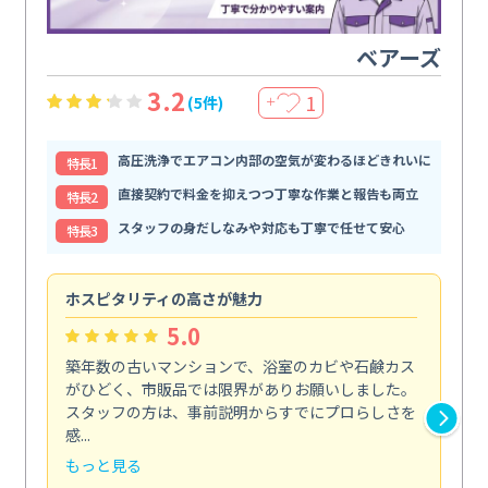
ベアーズ
3.2
1
(5件)
＋
高圧洗浄でエアコン内部の空気が変わるほどきれいに
特⻑1
直接契約で料金を抑えつつ丁寧な作業と報告も両立
特⻑2
スタッフの身だしなみや対応も丁寧で任せて安心
特⻑3
ホスピタリティの高さが魅力
法
5.0
築年数の古いマンションで、浴室のカビや石鹸カス
会
がひどく、市販品では限界がありお願いしました。
し
スタッフの方は、事前説明からすでにプロらしさを
あ
感...
い...
もっと見る
も