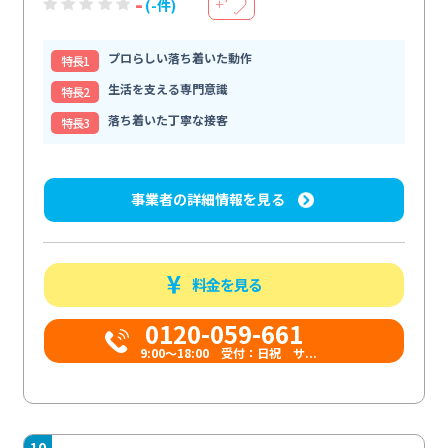
-
(-件)
＋
プロらしい落ち着いた動作
特⻑1
生活を支える専門意識
特⻑2
落ち着いた丁寧な接客
特⻑3
事業者の詳細情報を見る
料金を見る
0120-059-661
9:00〜18:00 受付：日祝 サ...
10