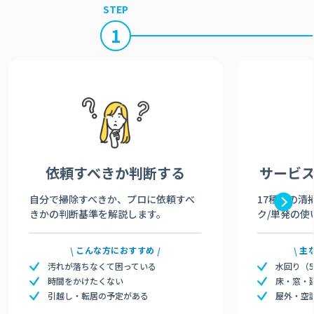
STEP
1
依頼すべきか
判断する
サービ
自分で掃除すべきか、プロに依頼すべ
17種類の清
きかの判断基準を解説します。
ク/単発の使
こんな方におすすめ
主
汚れが落ちなくて困っている
水回り（
時間をかけたくない
床・窓・
引越し・転居の予定がある
屋外・空