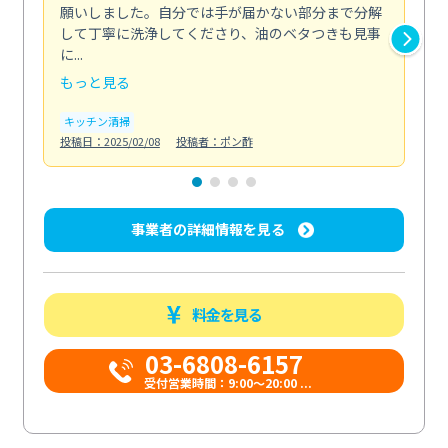
願いしました。自分では手が届かない部分まで分解
の
して丁寧に洗浄してくださり、油のベタつきも見事
れ
に...
け...
もっと見る
も
キッチン清掃
お
投稿日：2025/02/08
投稿者：ポン酢
投稿日
事業者の詳細情報を見る
料金を見る
03-6808-6157
受付営業時間：9:00〜20:00 ...