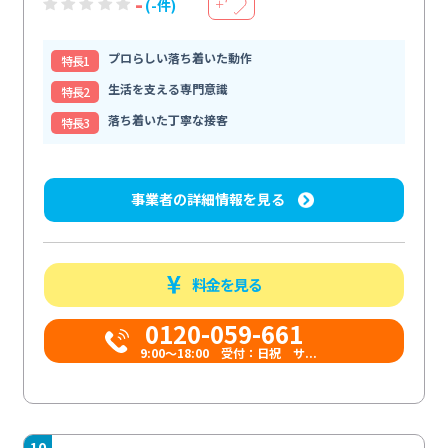
-
(-件)
＋
プロらしい落ち着いた動作
特⻑1
生活を支える専門意識
特⻑2
落ち着いた丁寧な接客
特⻑3
事業者の詳細情報を見る
料金を見る
0120-059-661
9:00〜18:00 受付：日祝 サ...
10