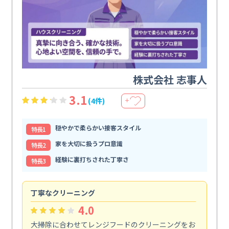
株式会社 志事人
3.1
(4件)
＋
穏やかで柔らかい接客スタイル
特⻑1
家を大切に扱うプロ意識
特⻑2
経験に裏打ちされた丁寧さ
特⻑3
丁寧なクリーニング
サ
4.0
大掃除に合わせてレンジフードのクリーニングをお
ト