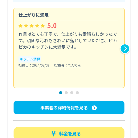
仕上がりに満足
親
5.0
作業はとても丁寧で、仕上がりも素晴らしかったで
ス
す。頑固な汚れもきれいに落としていただき、ピカ
説
ピカのキッチンに大満足です。
の
い...
キッチン清掃
も
投稿日：2024/08/03
投稿者：でんでん
エ
投稿日
事業者の詳細情報を見る
料金を見る