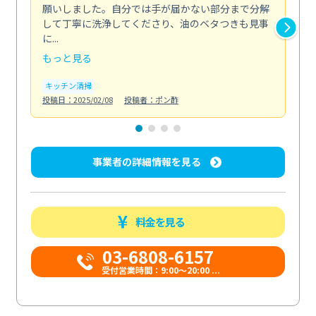
願いしました。自分では手が届かない部分まで分解
の
して丁寧に洗浄してくださり、油のベタつきも見事
れ
に...
け...
もっと見る
も
キッチン清掃
お
投稿日：2025/02/08
投稿者：ポン酢
投稿日
事業者の詳細情報を見る
料金を見る
03-6808-6157
受付営業時間：9:00〜20:00 ...