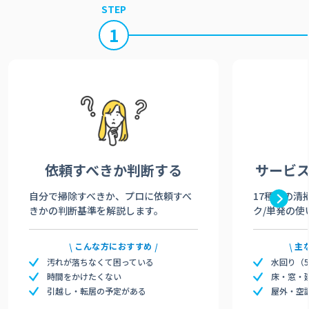
STEP
1
依頼すべきか
判断する
サービ
自分で掃除すべきか、プロに依頼すべ
17種類の清
きかの判断基準を解説します。
ク/単発の使
こんな方におすすめ
主
汚れが落ちなくて困っている
水回り（
時間をかけたくない
床・窓・
引越し・転居の予定がある
屋外・空