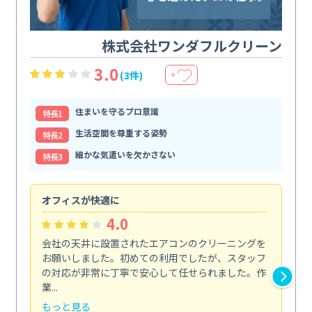
株式会社ワンダフルクリーン
3.0
(3件)
＋
住まいを守るプロ意識
特⻑1
生活空間を尊重する姿勢
特⻑2
細かな気遣いを欠かさない
特⻑3
オフィスが快適に
納
4.0
会社の天井に設置されたエアコンのクリーニングを
浴
お願いしました。初めての利用でしたが、スタッフ
終
の対応が非常に丁寧で安心して任せられました。作
き
業...
し...
もっと見る
も