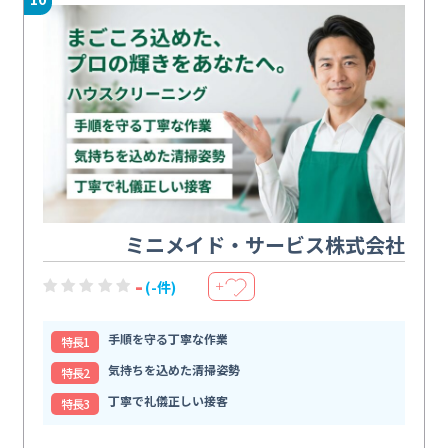
ミニメイド・サービス株式会社
-
(-件)
＋
手順を守る丁寧な作業
特⻑1
気持ちを込めた清掃姿勢
特⻑2
丁寧で礼儀正しい接客
特⻑3