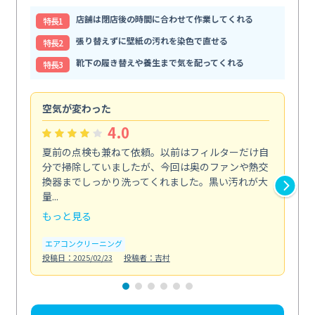
店舗は閉店後の時間に合わせて作業してくれる
特⻑1
張り替えずに壁紙の汚れを染色で直せる
特⻑2
靴下の履き替えや養生まで気を配ってくれる
特⻑3
空気が変わった
浴
4.0
夏前の点検も兼ねて依頼。以前はフィルターだけ自
掃
分で掃除していましたが、今回は奥のファンや熱交
た
換器までしっかり洗ってくれました。黒い汚れが大
キ
量...
安...
もっと見る
も
エアコンクリーニング
お
投稿日：2025/02/23
投稿者：吉村
投稿日