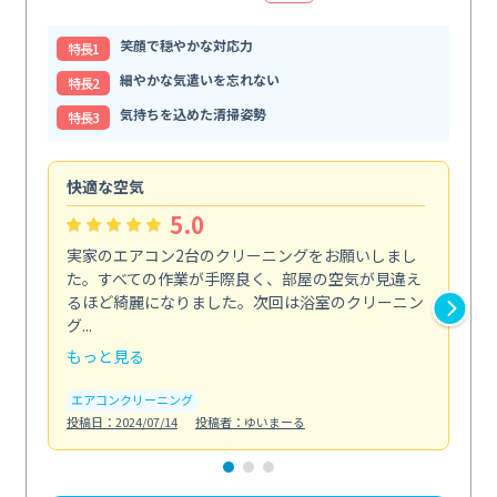
笑顔で穏やかな対応力
特⻑1
細やかな気遣いを忘れない
特⻑2
気持ちを込めた清掃姿勢
特⻑3
快適な空気
ア
5.0
実家のエアコン2台のクリーニングをお願いしまし
お
た。すべての作業が手際良く、部屋の空気が見違え
り
るほど綺麗になりました。次回は浴室のクリーニン
家
グ...
した.
もっと見る
も
エアコンクリーニング
エ
投稿日：2024/07/14
投稿者：ゆいまーる
投稿日