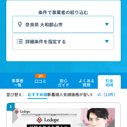
条件で事業者の絞り込む
3
件
事業者
安心
よくある
料金
口コミ
一覧
ガイド
質問
相場
並び替え :
おすすめ順
新着順
人気順
価格が安い順
評価が高い順
（13件）
評価
1