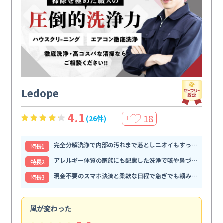
Ledope
4.1
18
(26件)
＋
完全分解洗浄で内部の汚れまで落としニオイもすっきり解消
特⻑1
アレルギー体質の家族にも配慮した洗浄で咳や鼻づまりが和らぐ
特⻑2
現金不要のスマホ決済と柔軟な日程で急ぎでも頼みやすい
特⻑3
風が変わった
家