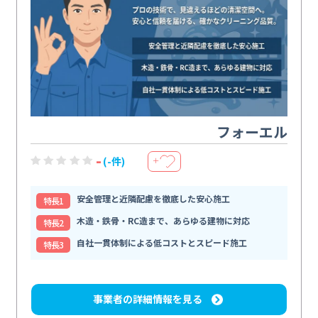
フォーエル
-
(-件)
＋
安全管理と近隣配慮を徹底した安心施工
特⻑1
木造・鉄骨・RC造まで、あらゆる建物に対応
特⻑2
自社一貫体制による低コストとスピード施工
特⻑3
事業者の詳細情報を見る