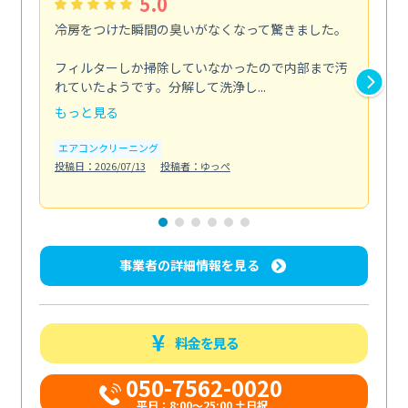
5.0
冷房をつけた瞬間の臭いがなくなって驚きました。
季
な
フィルターしか掃除していなかったので内部まで汚
れていたようです。分解して洗浄し...
浴室
もっと見る
も
エアコンクリーニング
水
投稿日：2026/07/13
投稿者：ゆっぺ
投稿日
事業者の詳細情報を見る
料金を見る
050-7562-0020
平日：8:00〜25:00 土日祝...