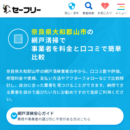
0
安心・安全
業者検索
お気に入り
メニュー
奈良県大和郡山市
の
網戸清掃で
事業者を料金と口コミで簡単
比較
奈良県大和郡山市の網戸清掃業者の中から、口コミ数や評価、
修理料金や実績、支払い方法やアフターフォローなどで比較検
討し、自分に合った業者を見つけることができます。納得でき
る業者を自分で選びたい方にお勧めですので是非ご利用くださ
い。
網戸清掃安心ガイド
費用や事業者の選び方に不安がある方はこちら