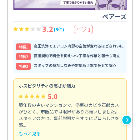
ベアーズ
3.2
1
(5件)
＋
高圧洗浄でエアコン内部の空気が変わるほどきれいに
特⻑1
直接契約で料金を抑えつつ丁寧な作業と報告も両立
特⻑2
スタッフの身だしなみや対応も丁寧で任せて安心
特⻑3
ホスピタリティの高さが魅力
法
5.0
築年数の古いマンションで、浴室のカビや石鹸カス
会
がひどく、市販品では限界がありお願いしました。
し
スタッフの方は、事前説明からすでにプロらしさを
あ
感...
い...
もっと見る
も