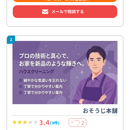
メールで相談する
2
おそうじ本舗
3.4
2
(9件)
＋