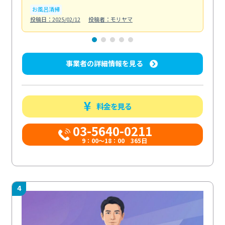
お風呂清掃
ト
投稿日：2025/02/12
投稿者：モリヤマ
投稿日
事業者の詳細情報を見る
料金を見る
03-5640-0211
9：00～18：00 365日
4