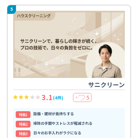
5
サニクリーン
3.1
5
(4件)
＋
設備・建材が長持ちする
特⻑1
掃除の手間やストレスが軽減される
特⻑2
日々のお手入れがラクになる
特⻑3