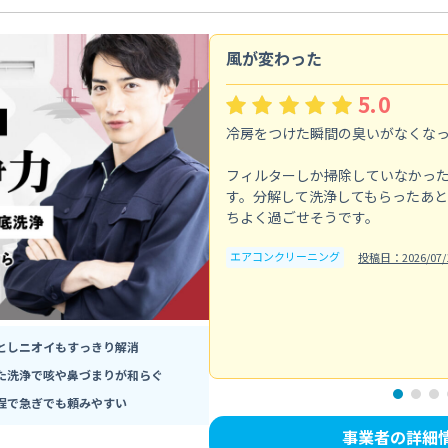
風が変わった
5.0
冷房をつけた瞬間の臭いがなくな
フィルターしか掃除していなかっ
す。分解して洗浄してもらったあ
ちよく過ごせそうです。
エアコンクリーニング
投稿日：2026/07/
としニオイもすっきり解消
た洗浄で咳や鼻づまりが和らぐ
程で急ぎでも頼みやすい
事業者の詳細