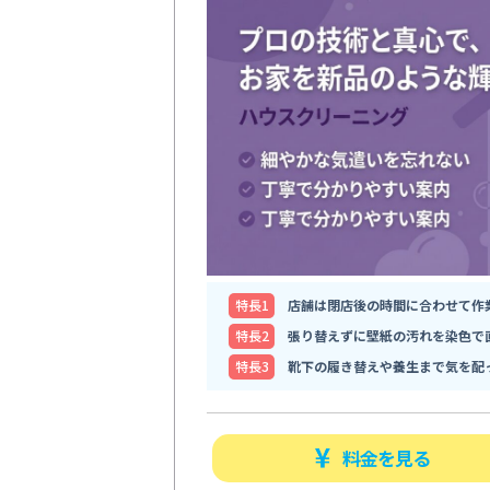
特⻑1
店舗は閉店後の時間に合わせて作
特⻑2
張り替えずに壁紙の汚れを染色で
特⻑3
靴下の履き替えや養生まで気を配
料金を見る