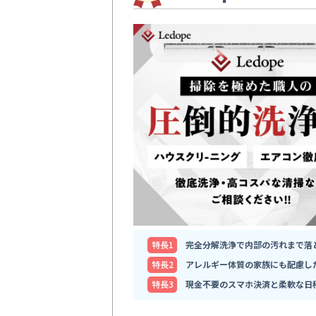
特⻑1
完全分解洗浄で内部の汚れまで落
特⻑2
アレルギー体質の家族にも配慮し
特⻑3
現金不要のスマホ決済と柔軟な日