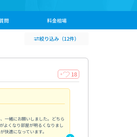
質問
料金
相場
絞り込み
（12件）
18
＋
効き目に驚きました
4.0
り、一緒にお願いしました。どちら
夏に向けて、エアコンから出る
がよくなり部屋が明るくなりまし
を依頼しました。内部まで丁寧
常が快適になっています。
で冷房の効きも改善。弱運転で