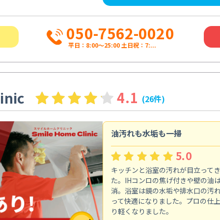
050-7562-0020
平日：8:00〜25:00 土日祝：7:...
inic
4.1
(26件)
油汚れも水垢も一掃
5.0
キッチンと浴室の汚れが目立って
た。IHコンロの焦げ付きや壁の油
消。浴室は鏡の水垢や排水口の汚
って快適になりました。プロの仕
り軽くなりました。