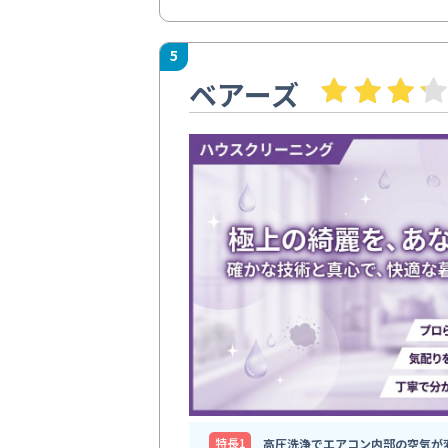
5
ベアーズ
特⻑1
高圧洗浄でエアコン内部の空気が