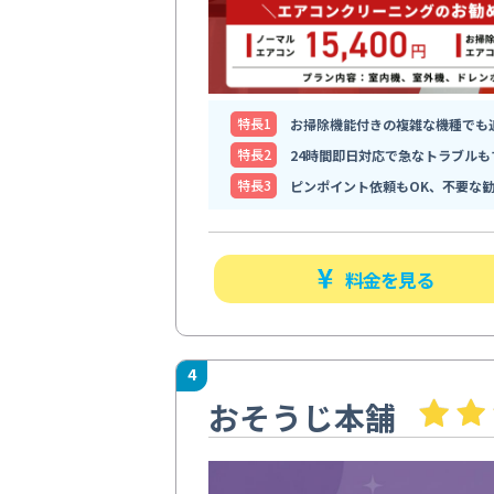
特⻑1
お掃除機能付きの複雑な機種でも
特⻑2
24時間即日対応で急なトラブルも
特⻑3
ピンポイント依頼もOK、不要な
料金を見る
4
おそうじ本舗