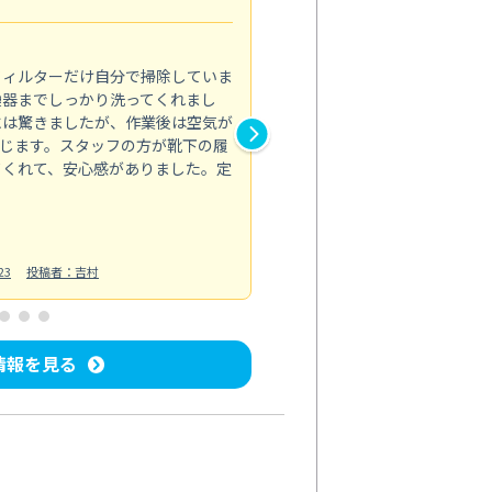
5.0
フィルターだけ自分で掃除していま
掃除しても取れなかったカビや
換器までしっかり洗ってくれまし
がプロ。浴室が明るく感じるほ
には驚きましたが、作業後は空気が
の説明も丁寧で安心できました
じます。スタッフの方が靴下の履
と気分も全然違います。
てくれて、安心感がありました。定
お風呂清掃
投稿日：2025/02/12
投
23
投稿者：吉村
情報を見る