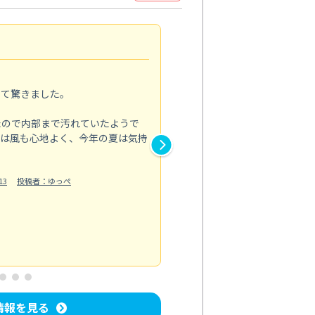
家全体の印象が変わった
5.0
って驚きました。
季節の変わり目に家の汚れを一
をお願いしました。
たので内部まで汚れていたようで
とは風も心地よく、今年の夏は気持
浴室では落ちにくかった水垢や
も明るい印象に。
13
投稿者：ゆっぺ
換気扇は油汚れで回転が重くな
い込むようになり、料理後の空
もっと見る
水回り清掃
投稿日：2026/07/04
投
情報を見る