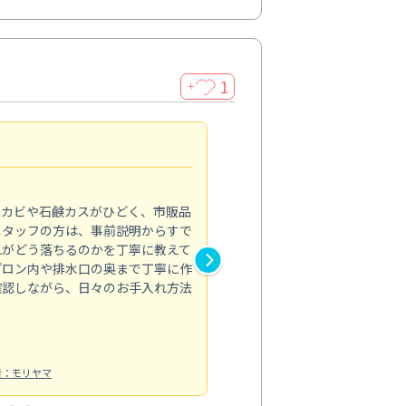
1
＋
法人利用
5.0
のカビや石鹸カスがひどく、市販品
会社のトイレと洗面台清掃をス
スタッフの方は、事前説明からすで
てはオフィス対応が雑なところ
れがどう落ちるのかを丁寧に教えて
なみから言葉遣い、作業マナー
プロン内や排水口の奥まで丁寧に作
心して任せられました。
確認しながら、日々のお手入れ方法
トイレ清掃
投稿日：2024/09/09
投
者：モリヤマ