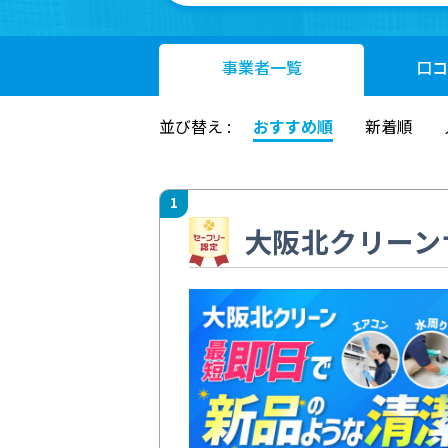
事業者
一覧
口コ
並び替え :
おすすめ順
新着順
1
大阪北クリーン