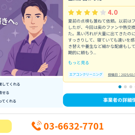
4.0
夏前の点検も兼ねて依頼。以前は
したが、今回は奥のファンや熱交
た。黒い汚れが大量に出てきたの
すっきりして、寝ていても違いを感
き替えや養生など細かな配慮もし
期的に頼もう...
もっと見る
エアコンクリーニング
投稿日：2025/02/
業してくれる
直せる
事業者の詳細
ってくれる
03-6632-7701