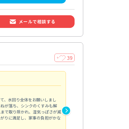
メールで相談する
39
＋
引越前にまとめて依頼
5.0
きて、水回り全体をお願いしまし
引越前に水回りや換気扇の汚れ
はねが落ち、シンクのくすみも解
ンジフードは内部の油汚れまで
れまで取り除かれ、湿気っぽさが減
のくすみや水垢も消え、排水口
上がりに満足し、家事の負担がかな
れなかった汚れが取れ、部屋全
引き渡し時に胸を張れる状態に