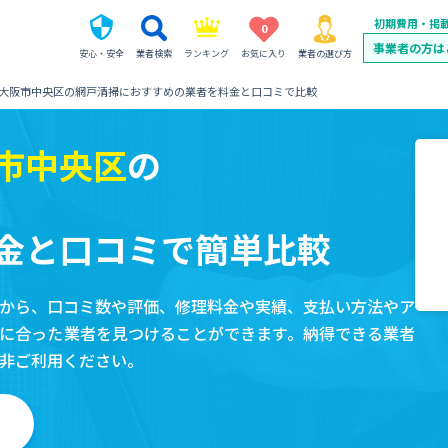
初期費用・掲
0
事業者の方は
安心・安全
業者検索
ランキング
お気に入り
業者の選び方
大阪市中央区の網戸清掃におすすめの業者を料金と口コミで比較
市中央区
の
金と口コミで簡単比較
から、口コミ数や評価、修理料金や実績、支払い方法やア
に合った業者を見つけることができます。納得できる業者
非ご利用ください。