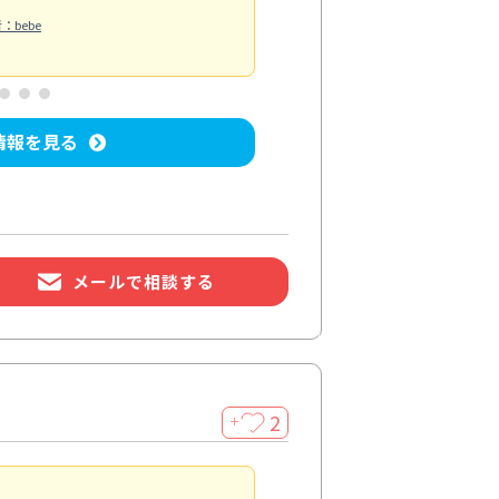
水回り清掃
：bebe
投稿日：2026/06/30
投
情報を見る
メールで相談する
2
＋
浴室が明るく