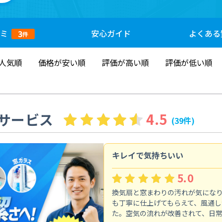
ミ
安心
ガイド
よくある
3
件
人気順
価格が安い順
評価が高い順
評価が低い順
サービス
4.5
(39件)
キレイで気持ちいい
5.0
換気扇と窓まわりの汚れが気にな
も丁寧に仕上げてもらえて、風通し
た。空気の流れが改善されて、日