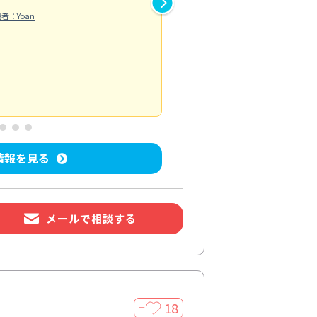
し抑えられたように感じられま
者：Yoan
違うのかと驚きました。
エアコンクリーニング
投稿日：2026/
情報を見る
メールで相談する
18
＋