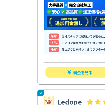
特⻑1
自社スタッフの経験力で説明も仕
特⻑2
エアコン複数台割引でお得にカビ
特⻑3
仕上がりに納得いくまでアフター
料金を見る
2
Ledope