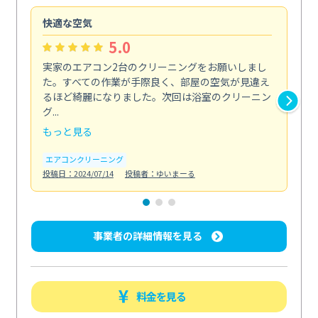
快適な空気
ア
5.0
実家のエアコン2台のクリーニングをお願いしまし
お
た。すべての作業が手際良く、部屋の空気が見違え
り
るほど綺麗になりました。次回は浴室のクリーニン
家
グ...
した.
もっと見る
も
エアコンクリーニング
エ
投稿日：2024/07/14
投稿者：ゆいまーる
投稿日
事業者の詳細情報を見る
料金を見る