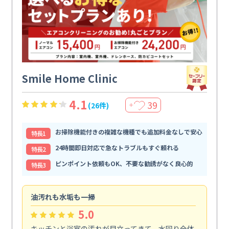
Smile Home Clinic
4.1
39
(26件)
＋
お掃除機能付きの複雑な機種でも追加料金なしで安心
特⻑1
24時間即日対応で急なトラブルもすぐ頼れる
特⻑2
ピンポイント依頼もOK、不要な勧誘がなく良心的
特⻑3
油汚れも水垢も一掃
引
5.0
キッチンと浴室の汚れが目立ってきて、水回り全体
引