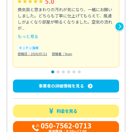
5.0
換気扇と窓まわりの汚れが気になり、一緒にお願い
夏
しました。どちらも丁寧に仕上げてもらえて、風通
さ
しがよくなり部屋が明るくなりました。空気の流れ
洗
が...
改...
もっと見る
も
キッチン清掃
エ
投稿日：2026/07/11
投稿者：Yoan
投稿日
事業者の詳細情報を見る
料金を見る
050-7562-0713
年中無休：8:30〜17:00