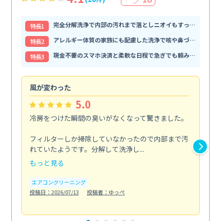
完全分解洗浄で内部の汚れまで落としニオイもすっきり解消
特⻑1
アレルギー体質の家族にも配慮した洗浄で咳や鼻づまりが和らぐ
特⻑2
現金不要のスマホ決済と柔軟な日程で急ぎでも頼みやすい
特⻑3
風が変わった
家
5.0
冷房をつけた瞬間の臭いがなくなって驚きました。
季
な
フィルターしか掃除していなかったので内部まで汚
れていたようです。分解して洗浄し...
浴室
もっと見る
も
エアコンクリーニング
水
投稿日：2026/07/13
投稿者：ゆっぺ
投稿日