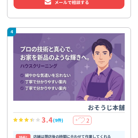
メールで相談する
4
おそうじ本舗
3.4
2
(9件)
＋
店舗は閉店後の時間に合わせて作業してくれる
特⻑1