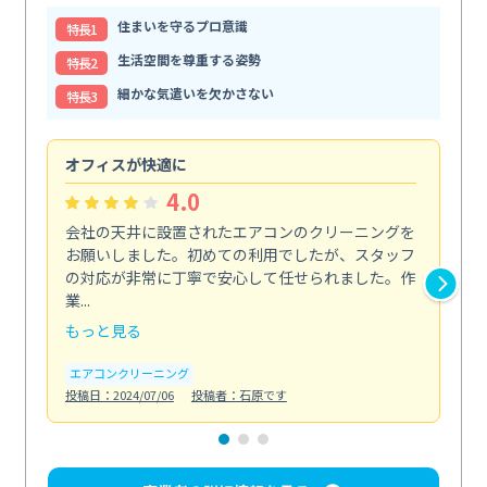
住まいを守るプロ意識
特⻑1
生活空間を尊重する姿勢
特⻑2
細かな気遣いを欠かさない
特⻑3
オフィスが快適に
納
4.0
会社の天井に設置されたエアコンのクリーニングを
浴
お願いしました。初めての利用でしたが、スタッフ
終
の対応が非常に丁寧で安心して任せられました。作
き
業...
し...
もっと見る
も
エアコンクリーニング
お
投稿日：2024/07/06
投稿者：石原です
投稿日