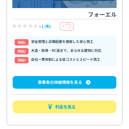
フォーエル
-
(-件)
＋
安全管理と近隣配慮を徹底した安心施工
特⻑1
木造・鉄骨・RC造まで、あらゆる建物に対応
特⻑2
自社一貫体制による低コストとスピード施工
特⻑3
事業者の詳細情報を見る
料金を見る