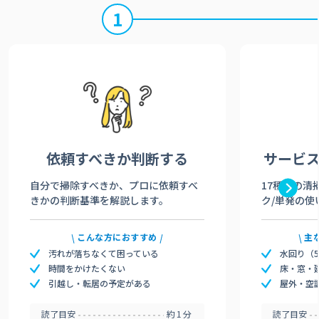
1
依頼すべきか
判断する
サービ
自分で掃除すべきか、プロに依頼すべ
17種類の清
きかの判断基準を解説します。
ク/単発の使
こんな方におすすめ
主
汚れが落ちなくて困っている
水回り（
時間をかけたくない
床・窓・
引越し・転居の予定がある
屋外・空
読了目安
約1分
読了目安