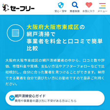
0
安心・安全
業者検索
お気に入り
メニュー
大阪府大阪市東成区
の
網戸清掃で
事業者を料金と口コミで簡単
比較
大阪府大阪市東成区の網戸清掃業者の中から、口コミ数や評
価、修理料金や実績、支払い方法やアフターフォローなどで比
較検討し、自分に合った業者を見つけることができます。納得
できる業者を自分で選びたい方にお勧めですので是非ご利用く
ださい。
網戸清掃安心ガイド
費用や事業者の選び方に不安がある方はこちら