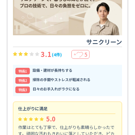
サニクリーン
3.1
5
(4件)
＋
設備・建材が長持ちする
特⻑1
掃除の手間やストレスが軽減される
特⻑2
日々のお手入れがラクになる
特⻑3
仕上がりに満足
親
5.0
作業はとても丁寧で、仕上がりも素晴らしかったで
ス
す。頑固な汚れもきれいに落としていただき、ピカ
説