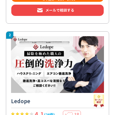
メールで相談する
2
Ledope
4.1
18
(26件)
＋