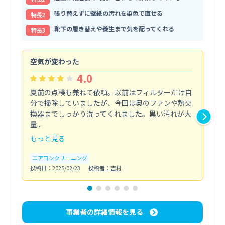
張り替えずに壁紙の汚れを染色で直せる
特⻑2
靴下の履き替えや養生まで気を配ってくれる
特⻑3
空気が変わった
浴
4.0
夏前の点検も兼ねて依頼。以前はフィルターだけ自
掃
分で掃除していましたが、今回は奥のファンや熱交
た
換器までしっかり洗ってくれました。黒い汚れが大
キ
量...
安...
もっと見る
も
エアコンクリーニング
お
投稿日：2025/02/23
投稿者：吉村
投稿日
事業者の詳細情報を見る