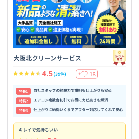
大阪北クリーンサービス
4.5
18
(39件)
＋
自社スタッフの経験力で説明も仕上がりも安心
特⻑1
エアコン複数台割引でお得にカビ臭さも解消
特⻑2
仕上がりに納得いくまでアフター対応してくれて安心
特⻑3
キレイで気持ちいい
効