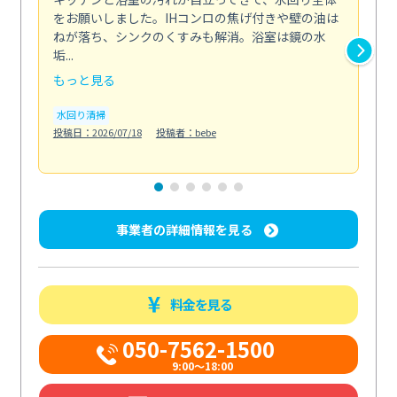
をお願いしました。IHコンロの焦げ付きや壁の油は
依
ねが落ち、シンクのくすみも解消。浴室は鏡の水
ち
垢...
も...
もっと見る
も
水回り清掃
水
投稿日：2026/07/18
投稿者：bebe
投稿日
事業者の詳細情報を見る
料金を見る
050-7562-1500
9:00～18:00