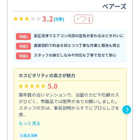
ベアーズ
3.2
1
(5件)
＋
高圧洗浄でエアコン内部の空気が変わるほどきれいに
特⻑1
直接契約で料金を抑えつつ丁寧な作業と報告も両立
特⻑2
スタッフの身だしなみや対応も丁寧で任せて安心
特⻑3
ホスピタリティの高さが魅力
法
5.0
築年数の古いマンションで、浴室のカビや石鹸カス
会
がひどく、市販品では限界がありお願いしました。
し
スタッフの方は、事前説明からすでにプロらしさを
あ
感...
い...
もっと見る
も
お風呂清掃
ト