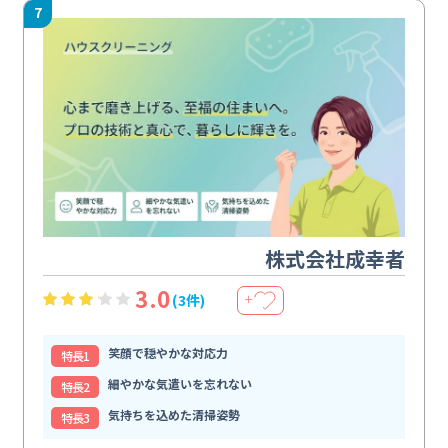
7
株式会社成幸者
3.0
(3件)
＋
笑顔で穏やかな対応力
特⻑1
細やかな気遣いを忘れない
特⻑2
気持ちを込めた清掃姿勢
特⻑3