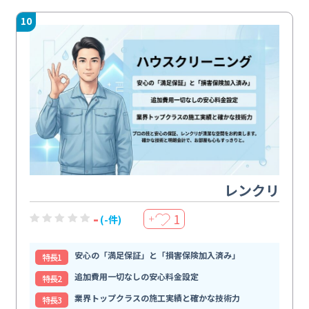
10
レンクリ
-
1
(-件)
＋
安心の「満足保証」と「損害保険加入済み」
特⻑1
追加費用一切なしの安心料金設定
特⻑2
業界トップクラスの施工実績と確かな技術力
特⻑3