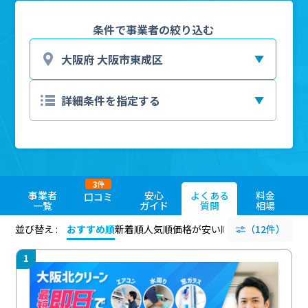
条件で事業者の絞り込む
3
件
事業者
安心
よくある
料金
口コミ
一覧
ガイド
質問
相場
並び替え :
おすすめ順
新着順
人気順
価格が安い順
評価が高い順
（12件）
評価
1