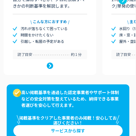
きかの判断基準を解説します。
ク/単発の使
こんな方におすすめ
主
汚れが落ちなくて困っている
水回り（
時間をかけたくない
床・窓・
引越し・転居の予定がある
屋外・空
読了目安
約1分
読了目安
高い掲載基準を通過した認定事業者やサポート体制
などの安全対策を整えているため、納得できる事業
者選びを安心して行えます。
掲載基準をクリアした事業者のみ掲載！安心してお
選びください！
サービスから探す