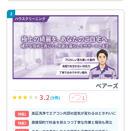
2
ベアーズ
3.2
1
(5件)
＋
高圧洗浄でエアコン内部の空気が変わるほどきれいに
特⻑1
直接契約で料金を抑えつつ丁寧な作業と報告も両立
特⻑2