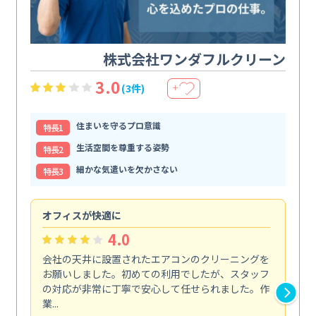
株式会社ワンダフルクリーン
3.0
(3件)
＋
住まいを守るプロ意識
特⻑1
生活空間を尊重する姿勢
特⻑2
細かな気遣いを欠かさない
特⻑3
オフィスが快適に
納
4.0
会社の天井に設置されたエアコンのクリーニングを
浴
お願いしました。初めての利用でしたが、スタッフ
終
の対応が非常に丁寧で安心して任せられました。作
き
業...
し...