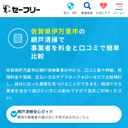
0
安心・安全
業者検索
お気に入り
メニュー
佐賀県伊万里市
の
網戸清掃で
事業者を料金と口コミで簡単
比較
佐賀県伊万里市の網戸清掃業者の中から、口コミ数や評価、修
理料金や実績、支払い方法やアフターフォローなどで比較検討
し、自分に合った業者を見つけることができます。納得できる
業者を自分で選びたい方にお勧めですので是非ご利用くださ
い。
網戸清掃安心ガイド
費用や事業者の選び方に不安がある方はこちら