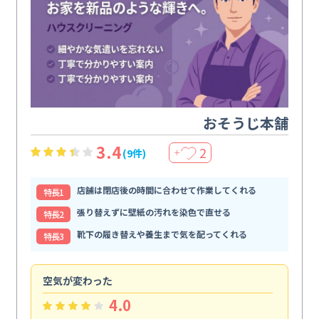
おそうじ本舗
3.4
2
(9件)
＋
店舗は閉店後の時間に合わせて作業してくれる
特⻑1
張り替えずに壁紙の汚れを染色で直せる
特⻑2
靴下の履き替えや養生まで気を配ってくれる
特⻑3
空気が変わった
浴
4.0