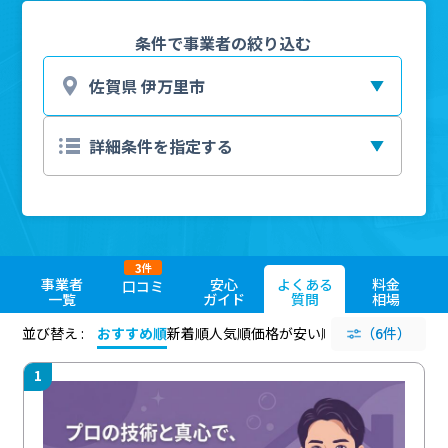
条件で事業者の絞り込む
3
件
事業者
安心
よくある
料金
口コミ
一覧
ガイド
質問
相場
並び替え :
おすすめ順
新着順
人気順
価格が安い順
評価が高い順
（6件）
評価
1