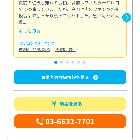
夏前の点検も兼ねて依頼。以前はフィルターだけ自
掃
分で掃除していましたが、今回は奥のファンや熱交
た
換器までしっかり洗ってくれました。黒い汚れが大
キ
量...
安...
もっと見る
も
エアコンクリーニング
お
投稿日：2025/02/23
投稿者：吉村
投稿日
事業者の詳細情報を見る
料金を見る
03-6632-7701