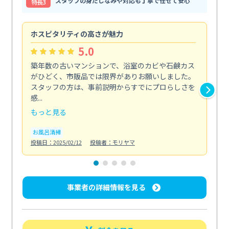
スタッフの身だしなみや対応も丁寧で任せて安心
特⻑3
ホスピタリティの高さが魅力
法
5.0
築年数の古いマンションで、浴室のカビや石鹸カス
会
がひどく、市販品では限界がありお願いしました。
し
スタッフの方は、事前説明からすでにプロらしさを
あ
感...
い...
もっと見る
も
お風呂清掃
ト
投稿日：2025/02/12
投稿者：モリヤマ
投稿日
事業者の詳細情報を見る