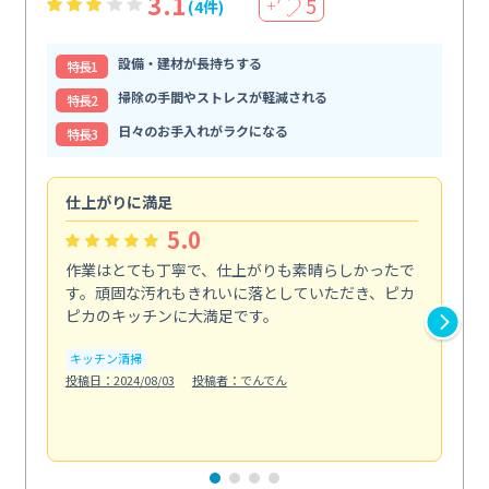
3.1
5
(4件)
＋
設備・建材が長持ちする
特⻑1
掃除の手間やストレスが軽減される
特⻑2
日々のお手入れがラクになる
特⻑3
仕上がりに満足
親
5.0
作業はとても丁寧で、仕上がりも素晴らしかったで
ス
す。頑固な汚れもきれいに落としていただき、ピカ
説
ピカのキッチンに大満足です。
の
い...
キッチン清掃
も
投稿日：2024/08/03
投稿者：でんでん
エ
投稿日