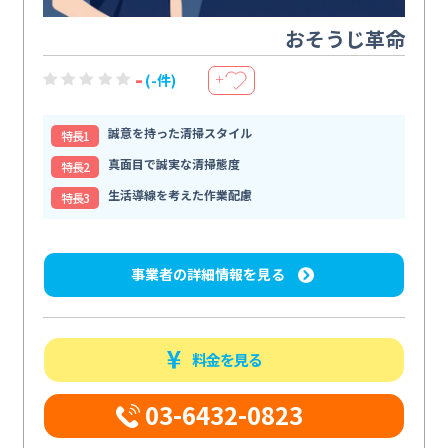
おそうじ革命
-
(-件)
＋
誠意を持った清掃スタイル
特⻑1
真面目で誠実な清掃態度
特⻑2
生活導線を考えた作業配慮
特⻑3
事業者の詳細情報を見る
料金を見る
03-6432-0823