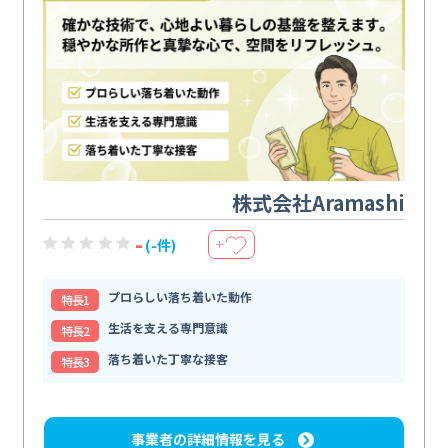
株式会社Aramashi
-
(-件)
＋
プロらしい落ち着いた動作
特⻑1
生活を支える専門意識
特⻑2
落ち着いた丁寧な接客
特⻑3
事業者の詳細情報を見る