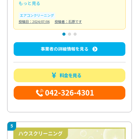
もっと見る
も
エアコンクリーニング
お
投稿日：2024/07/06
投稿者：石原です
投稿日
事業者の詳細情報を見る
料金を見る
042-326-4301
5