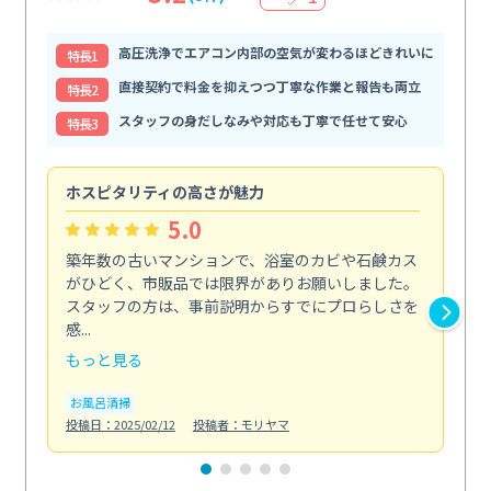
高圧洗浄でエアコン内部の空気が変わるほどきれいに
特⻑1
直接契約で料金を抑えつつ丁寧な作業と報告も両立
特⻑2
スタッフの身だしなみや対応も丁寧で任せて安心
特⻑3
ホスピタリティの高さが魅力
法
5.0
築年数の古いマンションで、浴室のカビや石鹸カス
会
がひどく、市販品では限界がありお願いしました。
し
スタッフの方は、事前説明からすでにプロらしさを
あ
感...
い...
もっと見る
も
お風呂清掃
ト
投稿日：2025/02/12
投稿者：モリヤマ
投稿日