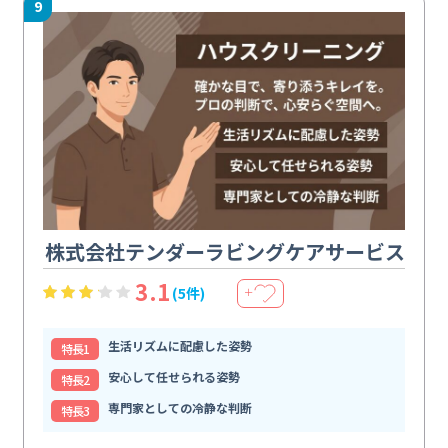
9
株式会社テンダーラビングケアサービス
3.1
(5件)
＋
生活リズムに配慮した姿勢
特⻑1
安心して任せられる姿勢
特⻑2
専門家としての冷静な判断
特⻑3