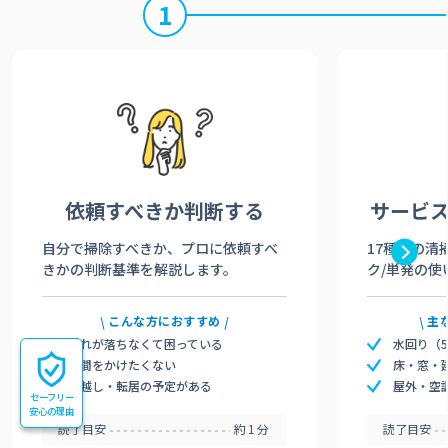
1
依頼すべきか
判断する
サービ
自分で掃除すべきか、プロに依頼すべ
17種類の清
きかの判断基準を解説します。
ク/単発の使
こんな方におすすめ
主
汚れが落ちなくて困っている
水回り（
時間をかけたくない
床・窓・
引越し・転居の予定がある
屋外・空
セーフリー
安心の理由
読了目安
約1分
読了目安