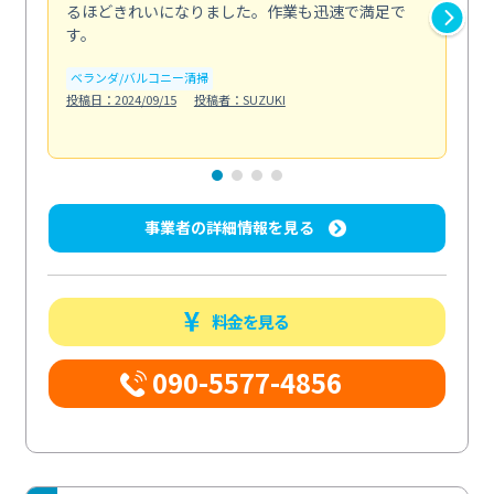
るほどきれいになりました。作業も迅速で満足で
く
す。
欲を.
も
ベランダ/バルコニー清掃
投稿日：2024/09/15
投稿者：SUZUKI
キ
投稿日
事業者の詳細情報を見る
料金を見る
090-5577-4856