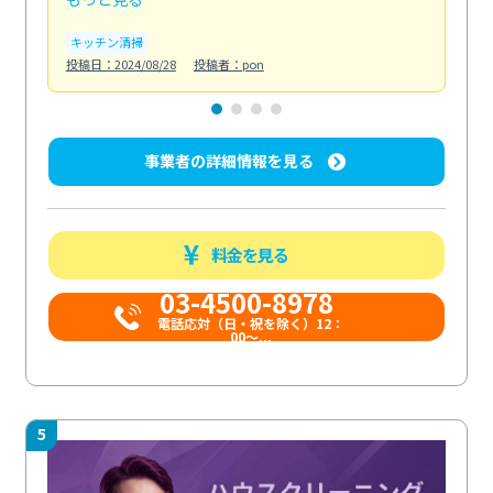
キッチン清掃
ト
投稿日：2024/08/28
投稿者：pon
投稿日
事業者の詳細情報を見る
料金を見る
03-4500-8978
電話応対（日・祝を除く）12：
00～...
5