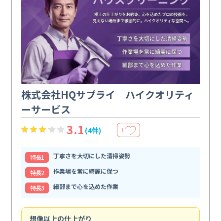
株式会社HQサプライ ハイクオリティ
ーサービス
3.1
(4件)
＋
丁寧さを大切にした清掃姿勢
特⻑1
作業場を常に綺麗に保つ
特⻑2
細部まで心を込めた作業
特⻑3
想像以上の仕上がり
ス