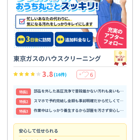
東京ガスのハウスクリーニング
3.8
6
(16件)
＋
部品を外した高圧洗浄で普段届かない汚れも臭いもすっきり解消
特⻑1
スマホで予約完結し金額も事前明確だから忙しくても頼みやすい
特⻑2
作業中はしっかり養生するから部屋を汚さず安心して任せられる
特⻑3
安心して任せられる
見