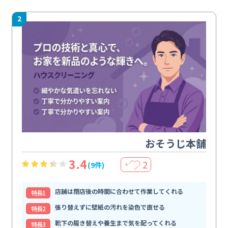
2
おそうじ本舗
3.4
2
(9件)
＋
店舗は閉店後の時間に合わせて作業してくれる
特⻑1
張り替えずに壁紙の汚れを染色で直せる
特⻑2
靴下の履き替えや養生まで気を配ってくれる
特⻑3