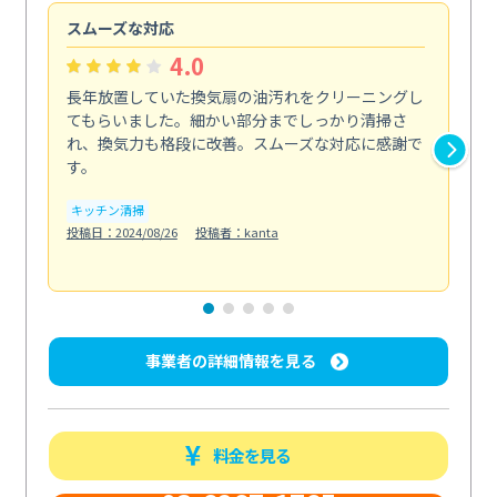
スムーズな対応
汚
4.0
長年放置していた換気扇の油汚れをクリーニングし
バ
てもらいました。細かい部分までしっかり清掃さ
な
れ、換気力も格段に改善。スムーズな対応に感謝で
ら
す。
そ...
も
キッチン清掃
投稿日：2024/08/26
投稿者：kanta
ベラ
投稿日
事業者の詳細情報を見る
料金を見る