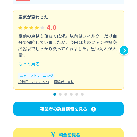
空気が変わった
浴
4.0
夏前の点検も兼ねて依頼。以前はフィルターだけ自
掃
分で掃除していましたが、今回は奥のファンや熱交
た
換器までしっかり洗ってくれました。黒い汚れが大
キ
量...
安...
もっと見る
も
エアコンクリーニング
お
投稿日：2025/02/23
投稿者：吉村
投稿日
事業者の詳細情報を見る
料金を見る