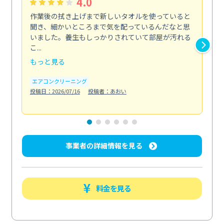
4.0
作業後の拭き上げまで新しいタオルを使っていると
ベ
聞き、細かいところまで気を配っているんだなと思
単
いました。養生もしっかりされていて部屋が汚れる
が
こ...
回...
もっと見る
も
エアコンクリーニング
ベラ
投稿日：2026/07/16
投稿者：あおい
投稿日
事業者の詳細情報を見る
料金を見る