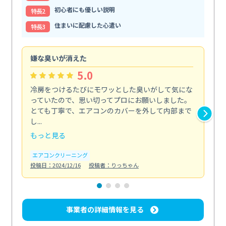
初心者にも優しい説明
特⻑2
住まいに配慮した心遣い
特⻑3
嫌な臭いが消えた
頼
5.0
冷房をつけるたびにモワッとした臭いがして気にな
毎
っていたので、思い切ってプロにお願いしました。
し
とても丁寧で、エアコンのカバーを外して内部まで
口
し...
な...
もっと見る
も
エアコンクリーニング
水
投稿日：2024/12/16
投稿者：りっちゃん
投稿日
事業者の詳細情報を見る