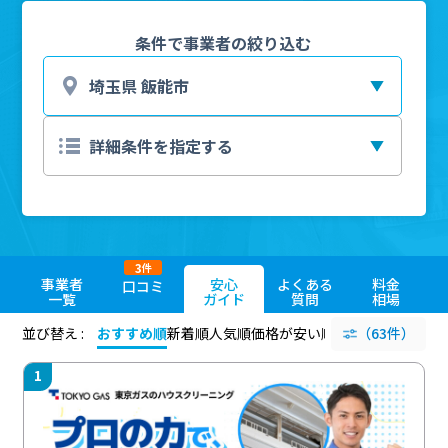
条件で事業者の絞り込む
3
件
事業者
安心
よくある
料金
口コミ
一覧
ガイド
質問
相場
並び替え :
おすすめ順
新着順
人気順
価格が安い順
評価が高い順
（63件）
評価
1