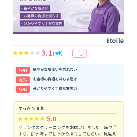
Etoile
3.1
(4件)
＋
細やかな気遣いを忘れない
特⻑1
お客様の負担を減らす動き
特⻑2
分かりやすく丁寧な案内力
特⻑3
すっきり清潔
キ
5.0
ベランダのクリーニングをお願いしました。床や手
コ
すり、排水溝までしっかり掃除してもらい、見違え
れ