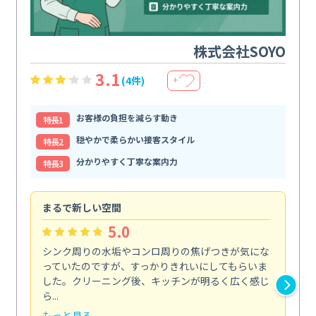
株式会社SOYO
3.1
(4件)
＋
お客様の負担を減らす動き
特⻑1
穏やかで柔らかい接客スタイル
特⻑2
分かりやすく丁寧な案内力
特⻑3
まるで新しい空間
清
5.0
シンク周りの水垢やコンロ周りの焦げつきが気にな
ト
っていたのですが、すっかりきれいにしてもらいま
依
した。クリーニング後、キッチンが明るく広く感じ
ッ
ら...
か...
もっと見る
も