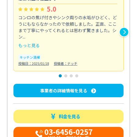
5.0
コンロの焦げ付きやシンク周りの水垢がひどく、ど
油
うにもならなかったので依頼しました。正直、ここ
し
まで丁寧にやってくれるとは思わず驚きました。シ
浄
ン...
2...
もっと見る
も
キッチン清掃
キ
投稿日：2025/01/18
投稿者：ナッチ
投稿日
事業者の詳細情報を見る
料金を見る
03-6456-0257