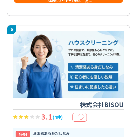
AM9:00 ～ PM19:00 定...
6
株式会社BISOU
3.1
(4件)
＋
清潔感ある身だしなみ
特⻑1