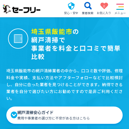
0
安心・安全
業者検索
お気に入り
メニュー
埼玉県飯能市
の
網戸清掃で
事業者を料金と口コミで簡単
比較
埼玉県飯能市の網戸清掃業者の中から、口コミ数や評価、修理
料金や実績、支払い方法やアフターフォローなどで比較検討
し、自分に合った業者を見つけることができます。納得できる
業者を自分で選びたい方にお勧めですので是非ご利用くださ
い。
網戸清掃安心ガイド
費用や事業者の選び方に不安がある方はこちら