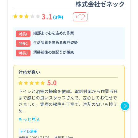
株式会社ゼネック
3.1
(3件)
＋
細部まで心を込めた作業
特⻑1
生活品質を高める専門姿勢
特⻑2
清掃前後の気配りが徹底
特⻑3
対応が良い
丁
5.0
トイレと浴室の掃除を依頼。電話対応から作業当日
油
まで感じの良いスタッフさんで、安心してお任せで
た
きました。実際の掃除も丁寧で、洗剤の匂いも控え
気
め...
発見.
もっと見る
も
トイレ清掃
キ
投稿日：2024/11/02
投稿者：foo
投稿日