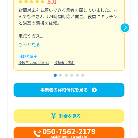
5.0
夜間対応をお願いできる業者を探していました。な
ペ
んでもやさんは24時間対応と聞き、夜間にキッチン
感
と浴室の清掃を依頼。
簡
ど...
電気やガス...
も
もっと見る
エ
投稿日
水回り清掃
投稿日：2026/07/14
投稿者：匿名
事業者の詳細情報を見る
料金を見る
050-7562-2179
24時間対応（年中無休）