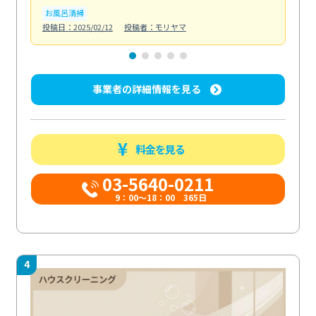
お風呂清掃
ト
投稿日：2025/02/12
投稿者：モリヤマ
投稿日
事業者の詳細情報を見る
料金を見る
03-5640-0211
9：00～18：00 365日
4