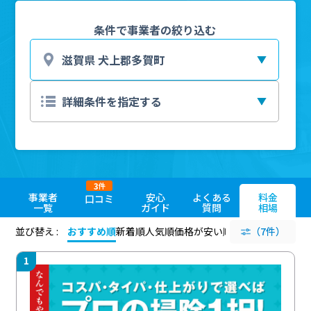
条件で事業者の絞り込む
3
件
事業者
安心
よくある
料金
口コミ
一覧
ガイド
質問
相場
並び替え :
おすすめ順
新着順
人気順
価格が安い順
評価が高い順
（7件）
評価
1