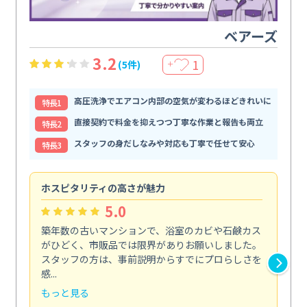
ベアーズ
3.2
1
(5件)
＋
高圧洗浄でエアコン内部の空気が変わるほどきれいに
特⻑1
直接契約で料金を抑えつつ丁寧な作業と報告も両立
特⻑2
スタッフの身だしなみや対応も丁寧で任せて安心
特⻑3
ホスピタリティの高さが魅力
法
5.0
築年数の古いマンションで、浴室のカビや石鹸カス
会
がひどく、市販品では限界がありお願いしました。
し
スタッフの方は、事前説明からすでにプロらしさを
あ
感...
い...
もっと見る
も