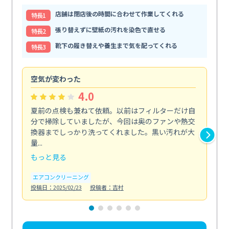
店舗は閉店後の時間に合わせて作業してくれる
特⻑1
張り替えずに壁紙の汚れを染色で直せる
特⻑2
靴下の履き替えや養生まで気を配ってくれる
特⻑3
空気が変わった
浴
4.0
夏前の点検も兼ねて依頼。以前はフィルターだけ自
掃
分で掃除していましたが、今回は奥のファンや熱交
た
換器までしっかり洗ってくれました。黒い汚れが大
キ
量...
安...
もっと見る
も
エアコンクリーニング
お
投稿日：2025/02/23
投稿者：吉村
投稿日