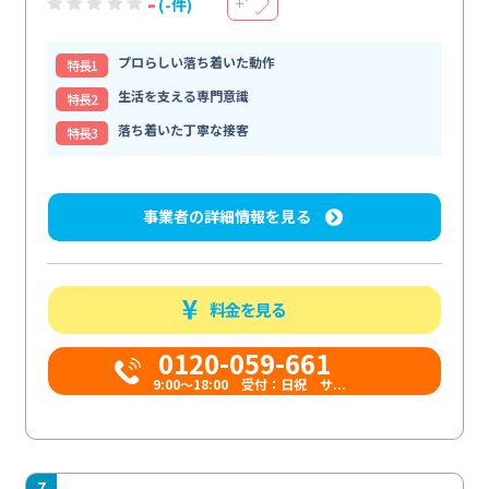
-
(-件)
＋
プロらしい落ち着いた動作
特⻑1
生活を支える専門意識
特⻑2
落ち着いた丁寧な接客
特⻑3
事業者の詳細情報を見る
料金を見る
0120-059-661
9:00〜18:00 受付：日祝 サ...
7