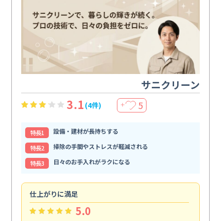
サニクリーン
3.1
5
(4件)
＋
設備・建材が長持ちする
特⻑1
掃除の手間やストレスが軽減される
特⻑2
日々のお手入れがラクになる
特⻑3
仕上がりに満足
親
5.0