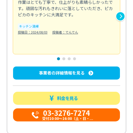
作業はとても丁寧で、仕上がりも素晴らしかったで
ス
す。頑固な汚れもきれいに落としていただき、ピカ
説
ピカのキッチンに大満足です。
の
い...
キッチン清掃
も
投稿日：2024/08/03
投稿者：でんでん
エ
投稿日
事業者の詳細情報を見る
料金を見る
03-3276-7274
受付10:00〜16:00（土・日・...