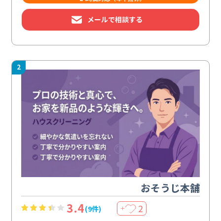
メールで相談する
2
おそうじ本舗
3.4
2
(9件)
＋