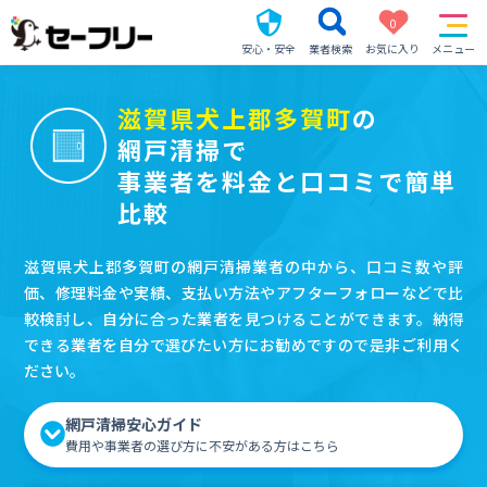
0
安心・安全
業者検索
お気に入り
メニュー
滋賀県犬上郡多賀町
の
網戸清掃で
事業者を料金と口コミで簡単
比較
滋賀県犬上郡多賀町の網戸清掃業者の中から、口コミ数や評
価、修理料金や実績、支払い方法やアフターフォローなどで比
較検討し、自分に合った業者を見つけることができます。納得
できる業者を自分で選びたい方にお勧めですので是非ご利用く
ださい。
網戸清掃安心ガイド
費用や事業者の選び方に不安がある方はこちら