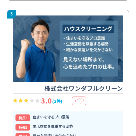
5
株式会社ワンダフルクリーン
3.0
(3件)
＋
住まいを守るプロ意識
特⻑1
生活空間を尊重する姿勢
特⻑2
細かな気遣いを欠かさない