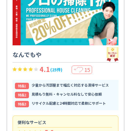
なんでもや
4.1
15
(25件)
＋
少量から汚部屋まで幅広く対応する清掃サービス
特⻑1
見積もり無料・キャンセル料なしで安心依頼
特⻑2
リサイクル配慮と24時間対応で柔軟にサポート
特⻑3
便利なサービス
頼