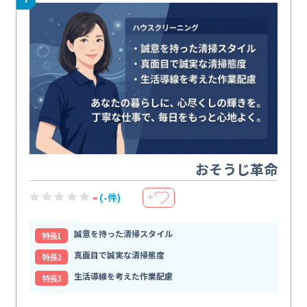
おそうじ革命
-
(-件)
＋
誠意を持った清掃スタイル
特⻑1
真面目で誠実な清掃態度
特⻑2
生活導線を考えた作業配慮
特⻑3