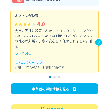
特⻑3
オフィスが快適に
納
4.0
会社の天井に設置されたエアコンのクリーニングを
浴
お願いしました。初めての利用でしたが、スタッフ
終
の対応が非常に丁寧で安心して任せられました。作
き
業...
し...
もっと見る
も
エアコンクリーニング
お
投稿日：2024/07/06
投稿者：石原です
投稿日
事業者の詳細情報を見る