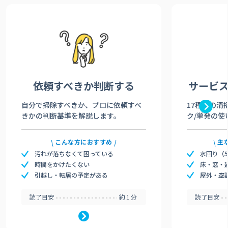
依頼すべきか
判断する
サービ
自分で掃除すべきか、プロに依頼すべ
17種類の清
きかの判断基準を解説します。
ク/単発の使
こんな方におすすめ
主
汚れが落ちなくて困っている
水回り（
時間をかけたくない
床・窓・
引越し・転居の予定がある
屋外・空
読了目安
約1分
読了目安