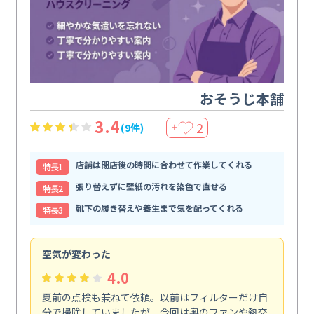
おそうじ本舗
3.4
2
(9件)
＋
店舗は閉店後の時間に合わせて作業してくれる
特⻑1
張り替えずに壁紙の汚れを染色で直せる
特⻑2
靴下の履き替えや養生まで気を配ってくれる
特⻑3
空気が変わった
浴
4.0
夏前の点検も兼ねて依頼。以前はフィルターだけ自
掃
分で掃除していましたが、今回は奥のファンや熱交
た