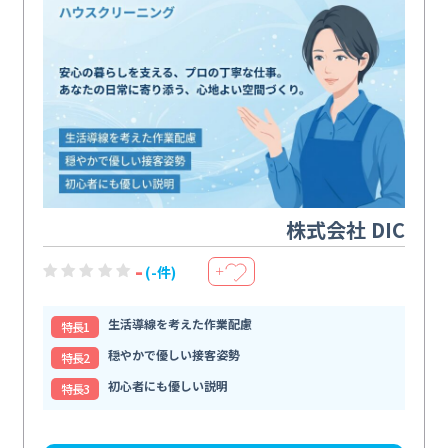
株式会社 DIC
-
(-件)
＋
生活導線を考えた作業配慮
特⻑1
穏やかで優しい接客姿勢
特⻑2
初心者にも優しい説明
特⻑3