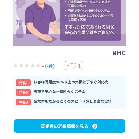
NHC
-
1
(-件)
＋
お客様満足度98％以上の実績と丁寧な対応力
特⻑1
明確で安心な一律料金システム
特⻑2
企業体制だからこそのスピード感と豊富な実績
特⻑3
事業者の詳細情報を見る