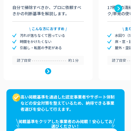
自分で掃除すべきか、プロに依頼すべ
17種類の清
きかの判断基準を解説します。
ク/単発の使
こんな方におすすめ
主
汚れが落ちなくて困っている
水回り（
時間をかけたくない
床・窓・
引越し・転居の予定がある
屋外・空
読了目安
約1分
読了目安
高い掲載基準を通過した認定事業者やサポート体制
などの安全対策を整えているため、納得できる事業
者選びを安心して行えます。
掲載基準をクリアした事業者のみ掲載！安心してお
選びください！