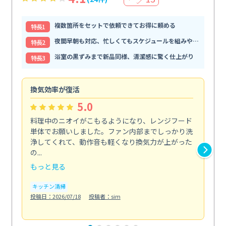
複数箇所をセットで依頼できてお得に頼める
特⻑1
夜間早朝も対応、忙しくてもスケジュールを組みやすい
特⻑2
浴室の黒ずみまで新品同様、清潔感に驚く仕上がり
特⻑3
換気効率が復活
油
5.0
料理中のニオイがこもるようになり、レンジフード
長
単体でお願いしました。ファン内部までしっかり洗
体
浄してくれて、動作音も軽くなり換気力が上がった
て
の...
は...
もっと見る
も
キッチン清掃
キ
投稿日：2026/07/18
投稿者：sim
投稿日