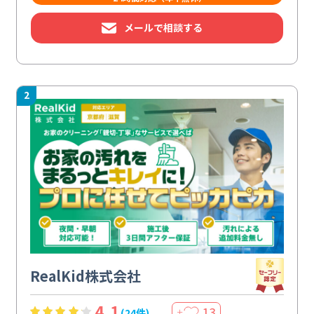
メールで相談する
2
RealKid株式会社
4.1
13
(24件)
＋