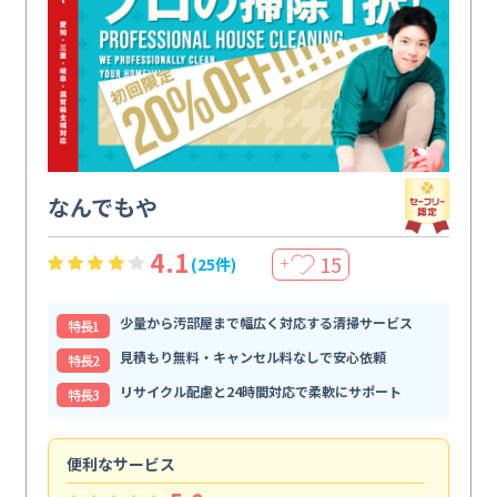
なんでもや
4.1
15
(25件)
＋
少量から汚部屋まで幅広く対応する清掃サービス
特⻑1
見積もり無料・キャンセル料なしで安心依頼
特⻑2
リサイクル配慮と24時間対応で柔軟にサポート
特⻑3
便利なサービス
頼