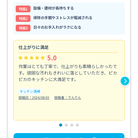
設備・建材が長持ちする
特⻑1
掃除の手間やストレスが軽減される
特⻑2
日々のお手入れがラクになる
特⻑3
仕上がりに満足
親
5.0
作業はとても丁寧で、仕上がりも素晴らしかったで
ス
す。頑固な汚れもきれいに落としていただき、ピカ
説
ピカのキッチンに大満足です。
の
い...
キッチン清掃
も
投稿日：2024/08/03
投稿者：でんでん
エ
投稿日