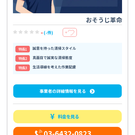
おそうじ革命
-
(-件)
＋
誠意を持った清掃スタイル
特⻑1
真面目で誠実な清掃態度
特⻑2
生活導線を考えた作業配慮
特⻑3
事業者の詳細情報を見る
料金を見る
03-6432-0823