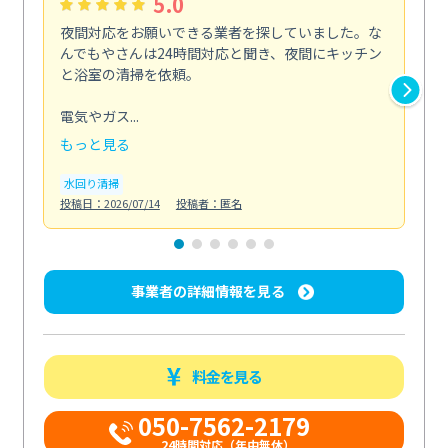
5.0
夜間対応をお願いできる業者を探していました。な
ペ
んでもやさんは24時間対応と聞き、夜間にキッチン
感
と浴室の清掃を依頼。
簡
ど...
電気やガス...
も
もっと見る
エ
投稿日
水回り清掃
投稿日：2026/07/14
投稿者：匿名
事業者の詳細情報を見る
料金を見る
050-7562-2179
24時間対応（年中無休）