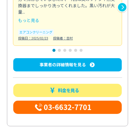
換器までしっかり洗ってくれました。黒い汚れが大
キ
量...
安...
もっと見る
も
エアコンクリーニング
お
投稿日：2025/02/23
投稿者：吉村
投稿日
事業者の詳細情報を見る
料金を見る
03-6632-7701