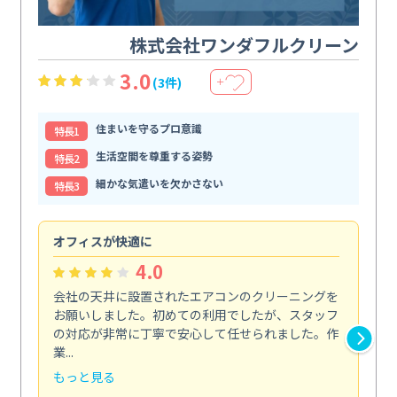
株式会社ワンダフルクリーン
3.0
(3件)
＋
住まいを守るプロ意識
特⻑1
生活空間を尊重する姿勢
特⻑2
細かな気遣いを欠かさない
特⻑3
オフィスが快適に
納
4.0
会社の天井に設置されたエアコンのクリーニングを
浴
お願いしました。初めての利用でしたが、スタッフ
終
の対応が非常に丁寧で安心して任せられました。作
き
業...
し...
もっと見る
も