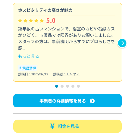
ホスピタリティの高さが魅力
法
5.0
築年数の古いマンションで、浴室のカビや石鹸カス
会
がひどく、市販品では限界がありお願いしました。
し
スタッフの方は、事前説明からすでにプロらしさを
あ
感...
い...
もっと見る
も
お風呂清掃
ト
投稿日：2025/02/12
投稿者：モリヤマ
投稿日
事業者の詳細情報を見る
料金を見る