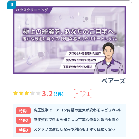
4
ベアーズ
3.2
1
(5件)
＋
高圧洗浄でエアコン内部の空気が変わるほどきれいに
特⻑1
直接契約で料金を抑えつつ丁寧な作業と報告も両立
特⻑2
スタッフの身だしなみや対応も丁寧で任せて安心
特⻑3