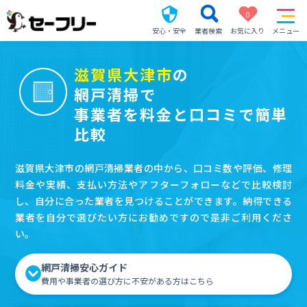
0
安心・安全
業者検索
お気に入り
メニュー
滋賀県大津市
の
網戸清掃で
事業者を料金と口コミで簡単
比較
滋賀県大津市の網戸清掃業者の中から、口コミ数や評価、修理
料金や実績、支払い方法やアフターフォローなどで比較検討
し、自分に合った業者を見つけることができます。納得できる
業者を自分で選びたい方にお勧めですので是非ご利用くださ
い。
網戸清掃安心ガイド
費用や事業者の選び方に不安がある方はこちら