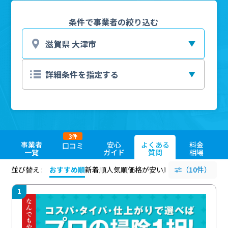
条件で事業者の絞り込む
3
件
事業者
安心
よくある
料金
口コミ
一覧
ガイド
質問
相場
並び替え :
おすすめ順
新着順
人気順
価格が安い順
評価が高い順
（10件）
評価
1